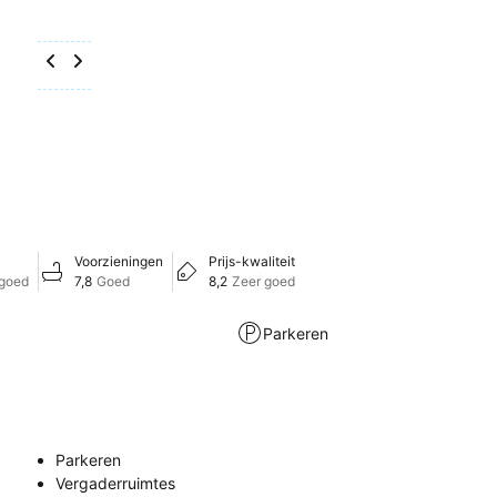
Voorzieningen
Prijs-kwaliteit
 goed
7,8
Goed
8,2
Zeer goed
Parkeren
Parkeren
Vergaderruimtes