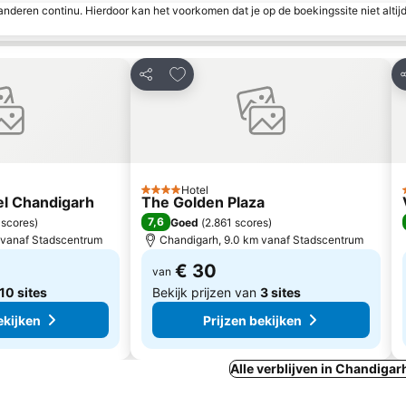
nderen continu. Hierdoor kan het voorkomen dat je op de boekingssite niet altij
n favorieten
Toevoegen aan favorieten
Delen
D
Hotel
4 Sterren
l Chandigarh
The Golden Plaza
7,6
 scores
)
Goed
(
2.861 scores
)
 vanaf Stadscentrum
Chandigarh, 9.0 km vanaf Stadscentrum
€ 30
van
10 sites
Bekijk prijzen van
3 sites
ekijken
Prijzen bekijken
Alle verblijven in Chandigar