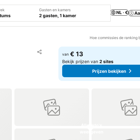
rek
Gasten en kamers
NL · €
Aa
atums
2 gasten, 1 kamer
Hoe commissies de ranking 
Toevoegen aan favorieten
€ 13
van
Delen
Bekijk prijzen van
2 sites
Prijzen bekijken