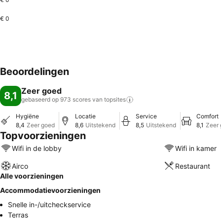
€ 0
Beoordelingen
Zeer goed
8,1
gebaseerd op 973 scores van
topsites
Hygiëne
Locatie
Service
Comfort
8,4
Zeer goed
8,6
Uitstekend
8,5
Uitstekend
8,1
Zeer
Topvoorzieningen
Wifi in de lobby
Wifi in kamer
Airco
Restaurant
Alle voorzieningen
Accommodatievoorzieningen
Snelle in-/uitcheckservice
Terras