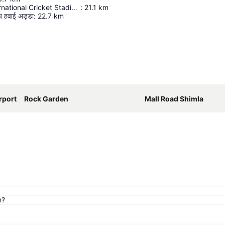
Mullanpur International Cricket Stadium
:
21.1
km
रीय हवाई अड्डा
:
22.7
km
Kaart uitvouwen
rport
Rock Garden
Mall Road Shimla
m?