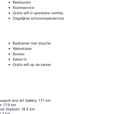
Restaurant
Roomservice
Gratis wifi in openbare ruimtes
Dagelijkse schoonmaakservice
Badkamer met douche
Waterkoker
Bureau
Kabel-tv
Gratis wifi op de kamer
seum and Art Gallery
:
17.1
km
e
:
17.9
km
cket Stadium
:
18.5
km
8.7
km