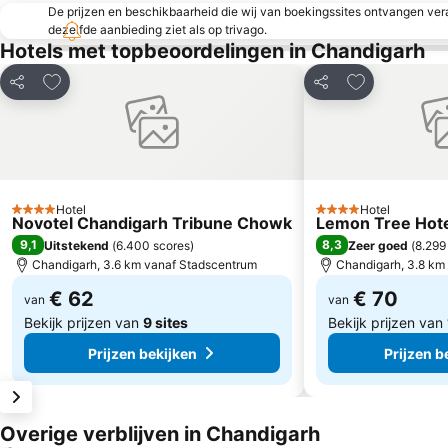
De prijzen en beschikbaarheid die wij van boekingssites ontvangen vera
dezelfde aanbieding ziet als op trivago.
Hotels met topbeoordelingen in Chandigarh
Toevoegen aan favorieten
Toevoegen aa
Delen
Delen
Hotel
Hotel
4 Sterren
4 Sterren
Novotel Chandigarh Tribune Chowk
Lemon Tree Hote
9,1
8,3
Uitstekend
(
6.400 scores
)
Zeer goed
(
8.299
Chandigarh, 3.6 km vanaf Stadscentrum
Chandigarh, 3.8 km
€ 62
€ 70
van
van
Bekijk prijzen van
9 sites
Bekijk prijzen van
Prijzen bekijken
Prijzen b
Overige verblijven in Chandigarh