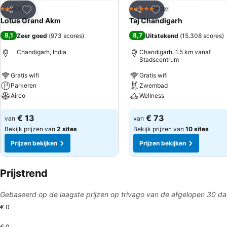
Toevoegen aan favorieten
Toevoegen aan favo
Hotel
Hotel
2 Sterren
5 Sterren
Delen
Delen
Lotus Grand Akm
Taj Chandigarh
8,1
8,7
Zeer goed
(
973 scores
)
Uitstekend
(
15.308 scores
)
Chandigarh, India
Chandigarh, 1.5 km vanaf
Stadscentrum
Gratis wifi
Gratis wifi
Parkeren
Zwembad
Airco
Wellness
Prijzen bekijken
Prijzen bekijken
€ 13
€ 73
van
van
Bekijk prijzen van
2 sites
Bekijk prijzen van
10 sites
Prijzen bekijken
Prijzen bekijken
Prijstrend
Gebaseerd op de laagste prijzen op trivago van de afgelopen 30 d
€ 0
€ 0