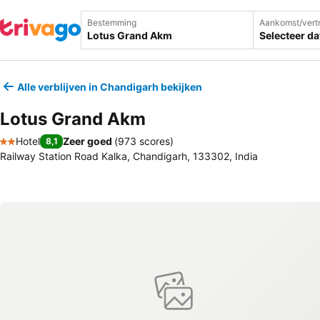
Bestemming
Aankomst/vert
Selecteer d
Alle verblijven in Chandigarh bekijken
Lotus Grand Akm
Hotel
Zeer goed
(
973 scores
)
8,1
2 Sterren
Railway Station Road Kalka, Chandigarh, 133302, India