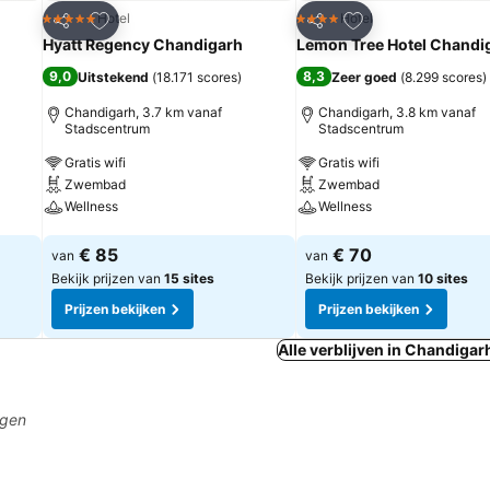
rieten
Toevoegen aan favorieten
Toevoegen aan fa
Hotel
Hotel
5 Sterren
4 Sterren
Delen
Delen
Hyatt Regency Chandigarh
Lemon Tree Hotel Chandi
9,0
8,3
Uitstekend
(
18.171 scores
)
Zeer goed
(
8.299 scores
)
Chandigarh, 3.7 km vanaf
Chandigarh, 3.8 km vanaf
Stadscentrum
Stadscentrum
Gratis wifi
Gratis wifi
Zwembad
Zwembad
Wellness
Wellness
Prijzen bekijken
Prijzen bekijken
€ 85
€ 70
van
van
Bekijk prijzen van
15 sites
Bekijk prijzen van
10 sites
Prijzen bekijken
Prijzen bekijken
Alle verblijven in Chandigar
agen