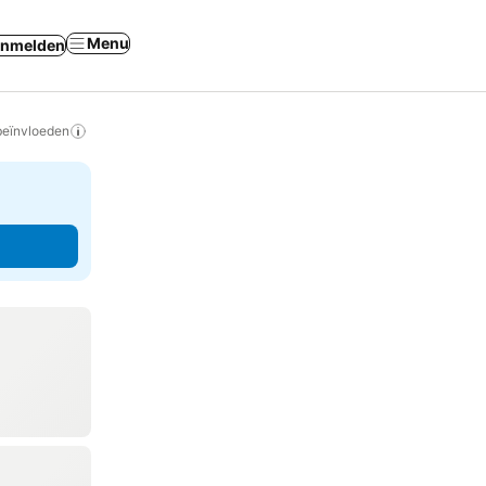
Menu
nmelden
beïnvloeden