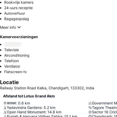
Rookvrije kamers
24-uurs receptie
Autoverhuur
Bagageopslag
Meer info
Kamervoorzieningen
Televisie
Airconditioning
Telefoon
Ventilator
Flatscreen-tv
Locatie
Railway Station Road Kalka, Chandigarh, 133302, India
Afstand tot Lotus Grand Akm
कालका
:
0.6
km
Government Mu
Yadavindra Gardens
:
5.2
km
Tagore Theatr
Open Hand Monument
:
14.8
km
Sector 16 Cri
Punjab & Haryana Vidhan Sabha
:
15.1
km
Chandigarh
:
1