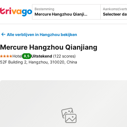
Bestemming
Aankomst/vert
Selecteer d
Alle verblijven in Hangzhou bekijken
Mercure Hangzhou Qianjiang
Hotel
Uitstekend
(
122 scores
)
8,5
4 Sterren
52F Building 2, Hangzhou, 310020, China