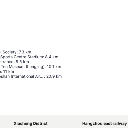
' Society
:
7.3
km
 Sports Centre Stadium
:
8.4
km
ntrance
:
8.5
km
l Tea Museum (Longjing)
:
10.1
km
e
:
11
km
Hangzhou Xiaoshan International Airport
:
20.9
km
Kaart uitvouwen
Xiacheng District
Hangzhou east railway 