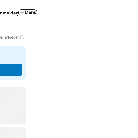
Menu
nmelden
beïnvloeden