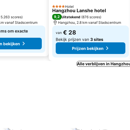
Hotel
4 Sterren
Hangzhou Lanshe hotel
9,2
15.263 scores
)
Uitstekend
(
876 scores
)
km vanaf Stadscentrum
Hangzhou, 2.8 km vanaf Stadscentrum
ums om exacte
€ 28
van
Bekijk prijzen van
3 sites
en bekijken
Prijzen bekijken
Alle verblijven in Hangzho