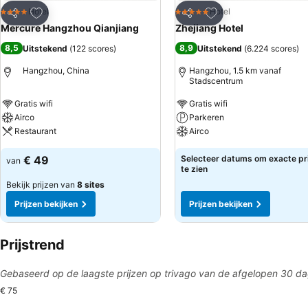
Toevoegen aan favorieten
Toevoegen aan favo
Hotel
Hotel
4 Sterren
5 Sterren
Delen
Delen
Mercure Hangzhou Qianjiang
Zhejiang Hotel
8,5
8,9
Uitstekend
(
122 scores
)
Uitstekend
(
6.224 scores
)
Hangzhou, China
Hangzhou, 1.5 km vanaf
Stadscentrum
Gratis wifi
Gratis wifi
Airco
Parkeren
Restaurant
Airco
€ 49
Selecteer datums om exacte pr
van
te zien
Bekijk prijzen van
8 sites
Prijzen bekijken
Prijzen bekijken
Prijstrend
Gebaseerd op de laagste prijzen op trivago van de afgelopen 30 d
€ 75