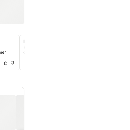
Internationaal dineren bij Cui Yuan
Proef een diverse culinaire ervaring bij Cui Yuan, het ei
amer
dat gespecialiseerd is in internationale gerechten voor l