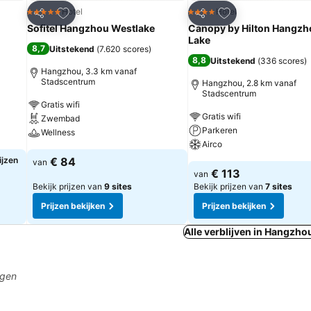
rieten
Toevoegen aan favorieten
Toevoegen aan fa
Hotel
Hotel
5 Sterren
4 Sterren
Delen
Delen
Sofitel Hangzhou Westlake
Canopy by Hilton Hangzh
Lake
8,7
Uitstekend
(
7.620 scores
)
8,8
Uitstekend
(
336 scores
)
Hangzhou, 3.3 km vanaf
Stadscentrum
Hangzhou, 2.8 km vanaf
Stadscentrum
Gratis wifi
Gratis wifi
Zwembad
Parkeren
Wellness
Airco
ijzen
€ 84
van
€ 113
van
Bekijk prijzen van
9 sites
Bekijk prijzen van
7 sites
Prijzen bekijken
Prijzen bekijken
Alle verblijven in Hangzho
agen