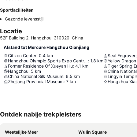
Sportfaciliteiten
Gezonde levensstijl
Locatie
52F Building 2, Hangzhou, 310020, China
Afstand tot Mercure Hangzhou Qianjiang
Citizen Center
:
0.4
km
Seal Engravers
Hangzhou Olympic Sports Expo Centre Stadium
:
1.8
km
Yellow Dragon
Former Residence Of Xueyan Hu
:
4.1
km
Tiger Spring E
Hangzhou
:
5
km
China Nationa
China National Silk Museum
:
6.5
km
Lingyin Templ
Zhejiang Provincial Museum
:
7
km
Ontdek nabije trekpleisters
Westelijke Meer
Wulin Square