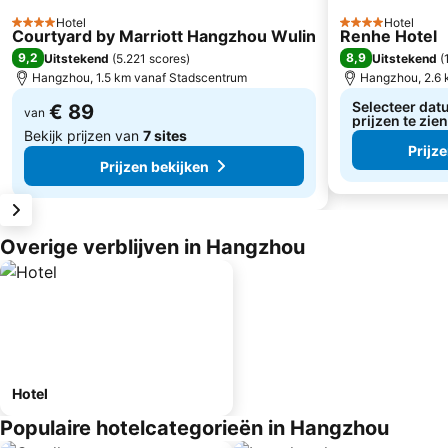
Hotel
Hotel
4 Sterren
4 Sterren
Courtyard by Marriott Hangzhou Wulin
Renhe Hotel
9,2
8,9
Uitstekend
(
5.221 scores
)
Uitstekend
(
Hangzhou, 1.5 km vanaf Stadscentrum
Hangzhou, 2.6 
Selecteer dat
€ 89
van
prijzen te zien
Bekijk prijzen van
7 sites
Prijz
Prijzen bekijken
Overige verblijven in Hangzhou
Hotel
Populaire hotelcategorieën in Hangzhou