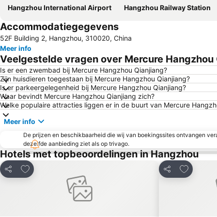
Hangzhou International Airport
Hangzhou Railway Station
Accommodatiegegevens
52F Building 2, Hangzhou, 310020, China
Meer info
Veelgestelde vragen over Mercure Hangzhou 
Is er een zwembad bij Mercure Hangzhou Qianjiang?
Zijn huisdieren toegestaan bij Mercure Hangzhou Qianjiang?
Is er parkeergelegenheid bij Mercure Hangzhou Qianjiang?
Waar bevindt Mercure Hangzhou Qianjiang zich?
Welke populaire attracties liggen er in de buurt van Mercure Hangz
Meer info
De prijzen en beschikbaarheid die wij van boekingssites ontvangen vera
dezelfde aanbieding ziet als op trivago.
Hotels met topbeoordelingen in Hangzhou
Toevoegen aan favorieten
Toevoegen
Delen
Delen