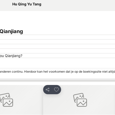
Hu Qing Yu Tang
Qianjiang
hou Qianjiang?
nderen continu. Hierdoor kan het voorkomen dat je op de boekingssite niet altij
 aan favorieten
Toevoegen aan favorieten
Delen