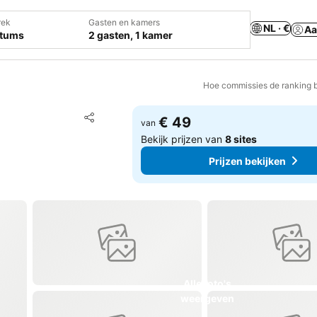
rek
Gasten en kamers
NL · €
Aa
atums
2 gasten, 1 kamer
Hoe commissies de ranking 
Toevoegen aan favorieten
€ 49
van
Delen
Bekijk prijzen van
8 sites
Prijzen bekijken