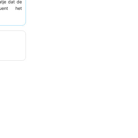
atje dat de
quent het
jkheid en
d om zijn
gerechten,
ijf kunt u
n.