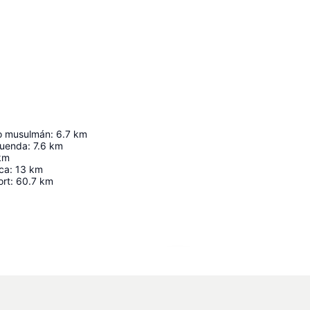
lo musulmán
:
6.7
km
luenda
:
7.6
km
km
eca
:
13
km
ort
:
60.7
km
Kaart uitvouwen