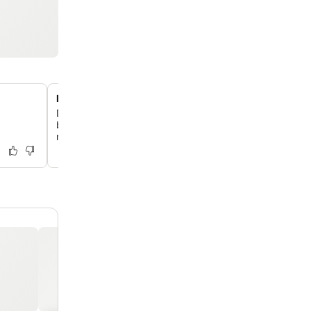
Historische kloosteromgeving
Dompel jezelf onder in een prachtig gerestaureerd 17e
benedictijner klooster, dat historische charme combinee
moderne elegantie.