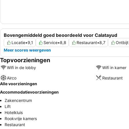
Bovengemiddeld goed beoordeeld voor Calatayud
Locatie
•
9,1
Service
•
8,8
Restaurant
•
8,7
Ontbijt
Meer scores weergeven
Topvoorzieningen
Wifi in de lobby
Wifi in kamer
Airco
Restaurant
Alle voorzieningen
Accommodatievoorzieningen
Zakencentrum
Lift
Hotelkluis
Rookvrije kamers
Restaurant