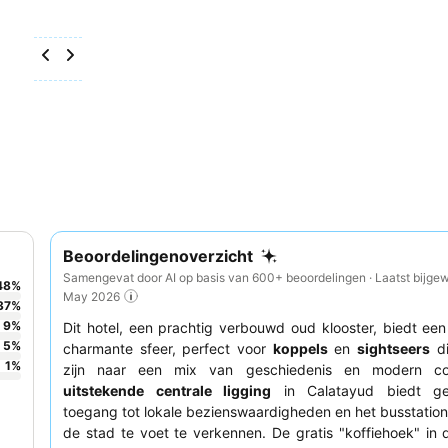
Beoordelingenoverzicht
Samengevat door AI op basis van 600+ beoordelingen · Laatst bijgew
48
%
May 2026
37
%
9
%
Dit hotel, een prachtig verbouwd oud klooster, biedt een
5
%
charmante sfeer, perfect voor
koppels
en
sightseers
di
1
%
zijn naar een mix van geschiedenis en modern co
uitstekende centrale ligging
in Calatayud biedt gem
toegang tot lokale bezienswaardigheden en het busstation
de stad te voet te verkennen. De gratis "koffiehoek" in 