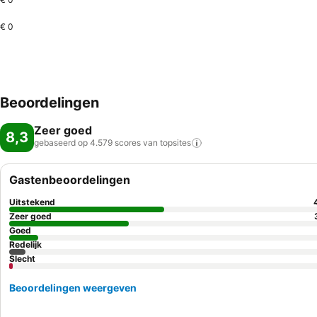
€ 0
Beoordelingen
Zeer goed
8,3
gebaseerd op 4.579 scores van
topsites
Gastenbeoordelingen
Uitstekend
Zeer goed
Goed
Redelijk
Slecht
Beoordelingen weergeven