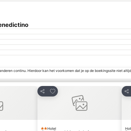
enedictino
nderen continu. Hierdoor kan het voorkomen dat je op de boekingssite niet altij
favorieten
Toevoegen aan favorieten
Delen
Del
Hotel
Hot
2 Sterren