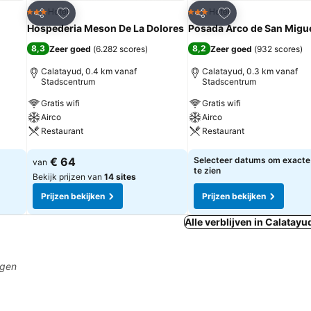
rieten
Toevoegen aan favorieten
Toevoegen aan fa
Hotel
Hotel
3 Sterren
3 Sterren
Delen
Delen
Hospederia Meson De La Dolores
Posada Arco de San Migu
8,3
8,2
Zeer goed
(
6.282 scores
)
Zeer goed
(
932 scores
)
Calatayud, 0.4 km vanaf
Calatayud, 0.3 km vanaf
Stadscentrum
Stadscentrum
Gratis wifi
Gratis wifi
Airco
Airco
Restaurant
Restaurant
Prijzen bekijken
Prijzen bekijken
€ 64
Selecteer datums om exacte 
van
te zien
Bekijk prijzen van
14 sites
Prijzen bekijken
Prijzen bekijken
Alle verblijven in Calatayu
agen