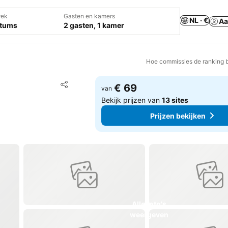
rek
Gasten en kamers
NL · €
Aa
atums
2 gasten, 1 kamer
Hoe commissies de ranking 
Toevoegen aan favorieten
€ 69
van
Delen
Bekijk prijzen van
13 sites
Prijzen bekijken