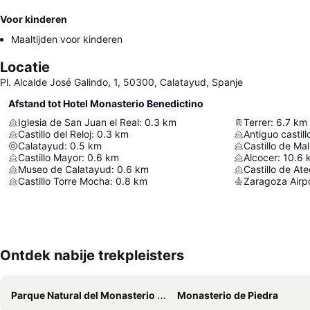
Voor kinderen
Maaltijden voor kinderen
Locatie
Pl. Alcalde José Galindo, 1, 50300, Calatayud, Spanje
Afstand tot Hotel Monasterio Benedictino
Iglesia de San Juan el Real
:
0.3
km
Terrer
:
6.7
km
Castillo del Reloj
:
0.3
km
Antiguo castil
Calatayud
:
0.5
km
Castillo de Ma
Castillo Mayor
:
0.6
km
Alcocer
:
10.6
Museo de Calatayud
:
0.6
km
Castillo de At
Castillo Torre Mocha
:
0.8
km
Zaragoza Airp
Ontdek nabije trekpleisters
Parque Natural del Monasterio de Piedra
Monasterio de Piedra