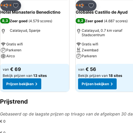
Toevoegen aan favorieten
Toevoegen aan favo
Hotel
Hotel
4 Sterren
3 Sterren
Delen
Delen
Hotel Monasterio Benedictino
Globales Castillo de Ayud
8,3
8,2
Zeer goed
(
4.579 scores
)
Zeer goed
(
4.687 scores
)
Calatayud, Spanje
Calatayud, 0.7 km vanaf
Stadscentrum
Gratis wifi
Gratis wifi
Parkeren
Zwembad
Airco
Parkeren
Prijzen bekijken
Prijzen bekijken
€ 69
€ 56
van
van
Bekijk prijzen van
13 sites
Bekijk prijzen van
18 sites
Prijzen bekijken
Prijzen bekijken
Prijstrend
Gebaseerd op de laagste prijzen op trivago van de afgelopen 30 d
€ 0
€ 0