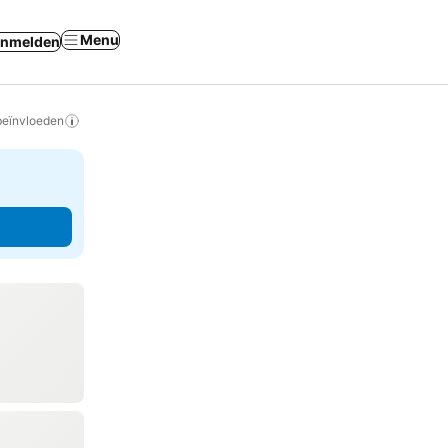
Menu
nmelden
beïnvloeden