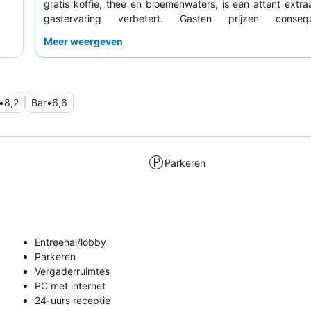
gratis koffie, thee en bloemenwaters, is een attent extra
gastervaring verbetert. Gasten prijzen conse
hotelpersoneel
om hun uitzonderlijke vriendeli
Meer weergeven
oplettendheid, en het
eigen restaurant
wordt geroem
uitstekende prijs-kwaliteitverhouding en hoogwaardige 
vaak inclusief een fles wijn. Voor een rustiger verbl
overwegen een kamer met uitzicht op de tuin aan te vrage
•
8,2
Bar
•
6,6
Parkeren
Entreehal/lobby
Parkeren
Vergaderruimtes
PC met internet
24-uurs receptie