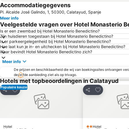
Accommodatiegegevens
Pl. Alcalde José Galindo, 1, 50300, Calatayud, Spanje
Meer info
Veelgestelde vragen over Hotel Monasterio B
Is er een zwembad bij Hotel Monasterio Benedictino?
Zijn huisdieren toegestaan bij Hotel Monasterio Benedictino?
Is er parkeergelegenheid bij Hotel Monasterio Benedictino?
Hoe laat kun je in- en uitchecken bij Hotel Monasterio Benedictino?
Waar bevindt Hotel Monasterio Benedictino zich?
Meer info
De prijzen en beschikbaarheid die wij van boekingssites ontvangen vera
dezelfde aanbieding ziet als op trivago.
Hotels met topbeoordelingen in Calatayud
Populaire keuze
Toevoegen aan favorieten
Toevoegen aan 
Delen
Delen
Hotel
Hotel
2 Sterren