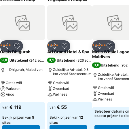
Hotel
Hotel
Hotel
4 Sterren
4 Sterren
5 Sterren
Delen
Toevoegen aan favorieten
Delen
Toevoegen aan favorieten
Delen
Toevoege
Oasis Dhigurah
Ari Grand Hotel & Spa
Melia Whale Lago
Maldives
9,8
9,2
Uitstekend
(
242 scores
)
Uitstekend
(
326 scores
)
9,6
Uitstekend
(
952 
Dhigurah, Malediven
Zuidelijke Ari-atol, 9.3
km vanaf Stadscentrum
Zuidelijke Ari-atol,
km vanaf Stadscen
Gratis wifi
Gratis wifi
Gratis wifi
Parkeren
Zwembad
Zwembad
Airco
Wellness
Wellness
Prijzen bekijken
Prijzen bekijken
€ 119
€ 55
van
van
Prijzen bekijken
Selecteer datums o
exacte prijzen te zie
Bekijk prijzen van
5
Bekijk prijzen van
12
sites
sites