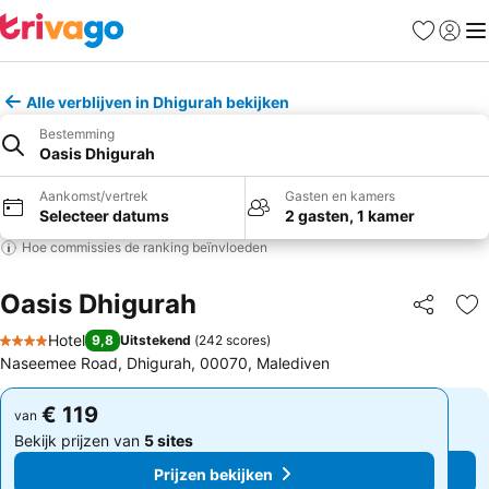
Favorieten
Aanmel
Me
Alle verblijven in Dhigurah bekijken
Bestemming
Oasis Dhigurah
Aankomst/vertrek
Gasten en kamers
Selecteer datums
2 gasten, 1 kamer
Hoe commissies de ranking beïnvloeden
Oasis Dhigurah
Delen
To
Hotel
9,8
Uitstekend
(
242 scores
)
4 Sterren
Naseemee Road, Dhigurah, 00070, Malediven
€ 119
€ 119
van
van
Bekijk prijzen van
5 sites
Bekijk prijzen van
5 sites
Prijzen bekijken
Prijzen bekijken