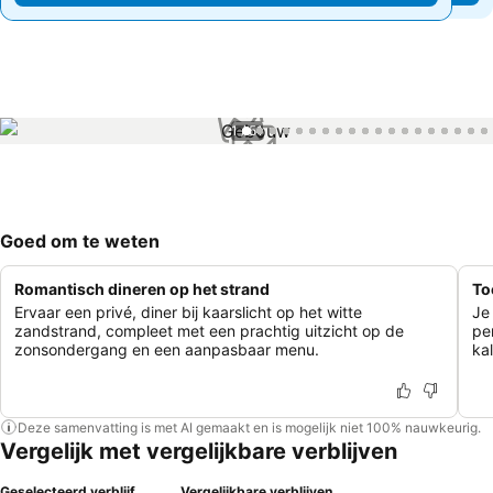
1 / 51
Goed om te weten
Romantisch dineren op het strand
To
Ervaar een privé, diner bij kaarslicht op het witte
Je
zandstrand, compleet met een prachtig uitzicht op de
pe
zonsondergang en een aanpasbaar menu.
ka
Deze samenvatting is met AI gemaakt en is mogelijk niet 100% nauwkeurig.
Vergelijk met vergelijkbare verblijven
Geselecteerd verblijf
Vergelijkbare verblijven