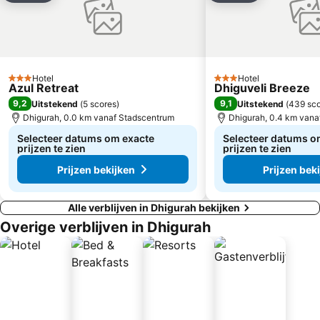
Hotel
Hotel
3 Sterren
3 Sterren
Azul Retreat
Dhiguveli Breeze
9,2
9,1
Uitstekend
(
5 scores
)
Uitstekend
(
439 sc
Dhigurah, 0.0 km vanaf Stadscentrum
Dhigurah, 0.4 km vana
Selecteer datums om exacte
Selecteer datums o
prijzen te zien
prijzen te zien
Prijzen bekijken
Prijzen bek
Alle verblijven in Dhigurah bekijken
Overige verblijven in Dhigurah