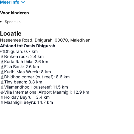
Meer info
Voor kinderen
Speeltuin
Locatie
Naseemee Road, Dhigurah, 00070, Malediven
Afstand tot Oasis Dhigurah
Dhigurah
:
0.7
km
Broken rock
:
2.4
km
Kuda Rah thila
:
2.6
km
Fish Bank
:
2.6
km
Kudhi Maa Wreck
:
8
km
Dhidhoo corner (out reef)
:
8.6
km
Tiny beach
:
8.8
km
Vilamendhoo Housereef
:
11.5
km
Villa International Airport Maamigili
:
12.9
km
Holiday Beyru
:
13.4
km
Maamigili Beyru
:
14.7
km