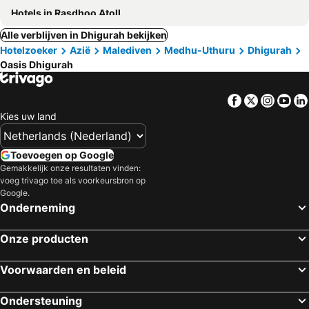
Hotels in Rasdhoo Atoll
Alle verblijven in Dhigurah bekijken
Hotelzoeker
Azië
Malediven
Medhu-Uthuru
Dhigurah
Oasis Dhigurah
Facebook
Twitter
Insta
Yo
Kies uw land
Toevoegen op Google
Gemakkelijk onze resultaten vinden:
voeg trivago toe als voorkeursbron op
Google.
Onderneming
Onze producten
Voorwaarden en beleid
Ondersteuning