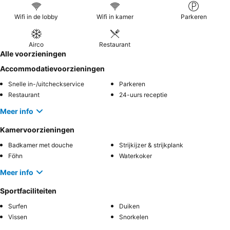
Wifi in de lobby
Wifi in kamer
Parkeren
Airco
Restaurant
Alle voorzieningen
Accommodatievoorzieningen
Snelle in-/uitcheckservice
Parkeren
Restaurant
24-uurs receptie
Meer info
Kamervoorzieningen
Badkamer met douche
Strijkijzer & strijkplank
Föhn
Waterkoker
Meer info
Sportfaciliteiten
Surfen
Duiken
Vissen
Snorkelen