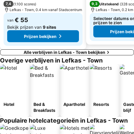
7,4
9,3
(
1.100 scores
)
Uitstekend
(
328 sco
Lefkas - Town, 0.4 km vanaf Stadscentrum
Lefkas - Town, 0.2 km
Selecteer datums o
€ 55
van
prijzen te zien
Bekijk prijzen van
9 sites
Prijzen bek
Prijzen bekijken
Alle verblijven in Lefkas - Town bekijken
Overige verblijven in Lefkas - Town
Hotel
Bed &
Aparthotel
Resorts
Gast
Breakfasts
blijf
Populaire hotelcategorieën in Lefkas - Town