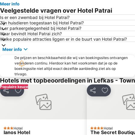
Meer info
Dimotiko Stadio Leukadas ''Platwnas Grigoris''
Porto Katsiki
Veelgestelde vragen over Hotel Patrai
Nydri
Vasiliki
Is er een zwembad bij Hotel Patrai?
Zijn huisdieren toegestaan bij Hotel Patrai?
Kanali
Madouri
Is er parkeergelegenheid bij Hotel Patrai?
Fiskardo Port
Kiani Akti
Waar bevindt Hotel Patrai zich?
Welke populaire attracties liggen er in de buurt van Hotel Patrai?
Port of Preveza
Beach of Agios Ioannis
Meer info
Kathisma
Alonaki
De prijzen en beschikbaarheid die wij van boekingssites ontvangen
Mytikas
Egremnoi
veranderen continu. Hierdoor kan het voorkomen dat je op de
boekingssite niet altijd exact dezelfde aanbieding ziet als op
trivago.
Hotels met topbeoordelingen in Lefkas - Town
Populaire keuze
Delen
Toevoegen aan favorieten
Delen
Toevoegen aa
Hotel
Hotel
3 Sterren
4 Sterren
Ianos Hotel
The Secret Boutiq