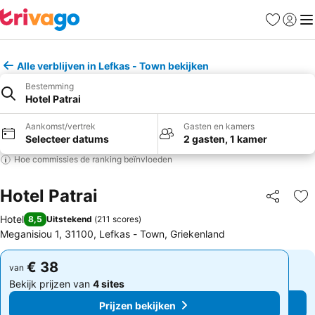
Favorieten
Aanmel
Me
Alle verblijven in Lefkas - Town bekijken
Bestemming
Hotel Patrai
Aankomst/vertrek
Gasten en kamers
Selecteer datums
2 gasten, 1 kamer
Hoe commissies de ranking beïnvloeden
Hotel Patrai
Delen
To
Hotel
8,5
Uitstekend
(
211 scores
)
Meganisiou 1, 31100, Lefkas - Town, Griekenland
€ 38
€ 38
van
van
Bekijk prijzen van
4 sites
Bekijk prijzen van
4 sites
Prijzen bekijken
Prijzen bekijken