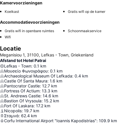
Kamervoorzieningen
Koelkast
Gratis wifi op de kamer
Accommodatievoorzieningen
Gratis wifi in openbare ruimtes
Schoonmaakservice
Wifi
Locatie
Meganisiou 1, 31100, Lefkas - Town, Griekenland
Afstand tot Hotel Patrai
Lefkas - Town
:
0.1
km
Μουσείο Φωνογράφου
:
0.1
km
Archaeological Museum Of Lefkada
:
0.4
km
Castle Of Santa Maura
:
1.6
km
Pantocrator Castle
:
12.7
km
Fortress Of Actium
:
13.3
km
St. Andrews Castle
:
14.6
km
Bastion Of Vrysoula
:
15.2
km
Fort Of Laskara
:
17.2
km
Nicopolis
:
19.7
km
Σταμνά
:
62.4
km
Corfu International Airport "Ioannis Kapodistrias"
:
109.9
km