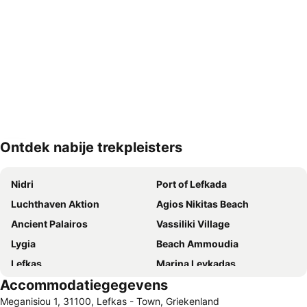
Ontdek nabije trekpleisters
Kaart uitvouwen
Nidri
Port of Lefkada
Luchthaven Aktion
Agios Nikitas Beach
Ancient Palairos
Vassiliki Village
Lygia
Beach Ammoudia
Lefkas
Marina Leykadas
Accommodatiegegevens
Amfilochia
Katarraktes sto Nidri
Meganisiou 1, 31100, Lefkas - Town, Griekenland
Loutsa
Sivota