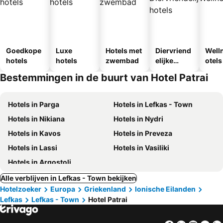
Goedkope
Luxe
Hotels met
Diervriend
Well
hotels
hotels
zwembad
elijke
otels
hotels
Bestemmingen in de buurt van Hotel Patrai
Hotels in Parga
Hotels in Lefkas - Town
Hotels in Nikiana
Hotels in Nydri
Hotels in Kavos
Hotels in Preveza
Hotels in Lassi
Hotels in Vasiliki
Hotels in Argostoli
Alle verblijven in Lefkas - Town bekijken
Hotelzoeker
Europa
Griekenland
Ionische Eilanden
Lefkas
Lefkas - Town
Hotel Patrai