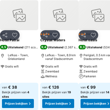
Hotel
Hotel
Hotel
4 Sterren
3 Sterren
Delen
Toevoegen aan favorieten
Delen
Toevoegen aan favorieten
Delen
Toevoege
Hotel Patrai
Crystal Waters
Hotel oasis
8,5
9,4
9,3
Uitstekend
(
211 scores
)
Uitstekend
(
2.367 scores
)
Uitstekend
(
534
Lefkas - Town,
Lefkas - Town, 8.9 km
Perigiali, 0.5 km va
Griekenland
vanaf Stadscentrum
Stadscentrum
Gratis wifi
Gratis wifi
Gratis wifi
Zwembad
Zwembad
Prijzen bekijken
Wellness
Parkeren
Prijzen bekijken
Prijzen bekijken
€ 38
€ 126
€ 99
van
van
van
Bekijk prijzen van
4
Bekijk prijzen van
19
Bekijk prijzen van
14
sites
sites
sites
Prijzen bekijken
Prijzen bekijken
Prijzen bekijken