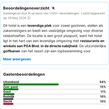
Beoordelingenoverzicht
Samengevat door AI op basis van 1.000+ beoordelingen · Laatst bijgewerkt
op: 29 May 2026
Dit hotel is een
levendige plek
voor zowel gezinnen, stellen als
zakenreizigers en biedt een veelzijdige omgeving voor diverse
reisbehoeften. De locatie is een groot pluspunt, want het hotel
ligt in het hart van een levendige omgeving met
restaurants en
winkels aan PGA Blvd. in de directe nabijheid
. De uitzonderlijke
golfbanen
van het resort zijn een topbestemming voor
liefhebbers, aangevuld met een groot zwembad en een
Meer weergeven
rustgevende spa. Gasten prijzen consequent het
attente en
professionele personeel
en het heerlijke ontbijt bij Birdie's
Diner. Voor een rustiger verblijf kunnen gasten kamers met
Gastenbeoordelingen
uitzicht op de tuin overwegen.
Uitstekend
54
%
Zeer goed
15
%
Goed
11
%
Redelijk
10
%
Slecht
10
%