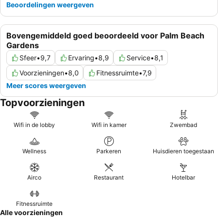
Beoordelingen weergeven
Bovengemiddeld goed beoordeeld voor Palm Beach
Gardens
Sfeer
•
9,7
Ervaring
•
8,9
Service
•
8,1
Voorzieningen
•
8,0
Fitnessruimte
•
7,9
Meer scores weergeven
Topvoorzieningen
Wifi in de lobby
Wifi in kamer
Zwembad
Wellness
Parkeren
Huisdieren toegestaan
Airco
Restaurant
Hotelbar
Fitnessruimte
Alle voorzieningen