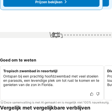
Prijzen bekijken
Prijzen bekijken
1 / 99
Goed om te weten
Tropisch zwembad in resortstijl
Di
Ontspan bij een prachtig hoofdzwembad met veel stoelen
Pr
en parasols, een levendige plek om tot rust te komen en te
lo
genieten van de zon in Florida.
But
Deze samenvatting is met AI gemaakt en is mogelijk niet 100% nauwkeurig.
Vergelijk met vergelijkbare verblijven