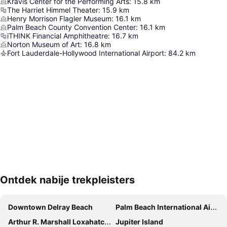
Kravis Center for the Performing Arts
:
15.8
km
The Harriet Himmel Theater
:
15.9
km
Henry Morrison Flagler Museum
:
16.1
km
Palm Beach County Convention Center
:
16.1
km
iTHINK Financial Amphitheatre
:
16.7
km
Norton Museum of Art
:
16.8
km
Fort Lauderdale-Hollywood International Airport
:
84.2
km
Ontdek nabije trekpleisters
Kaart uitvouwen
Downtown Delray Beach
Palm Beach International Airport
Arthur R. Marshall Loxahatchee National Wildlife Refuge
Jupiter Island