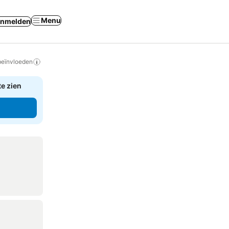
Menu
nmelden
beïnvloeden
te zien