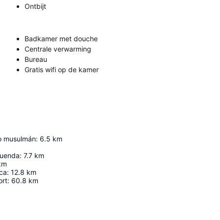
Ontbijt
Badkamer met douche
Centrale verwarming
Bureau
Gratis wifi op de kamer
lo musulmán
:
6.5
km
luenda
:
7.7
km
km
eca
:
12.8
km
ort
:
60.8
km