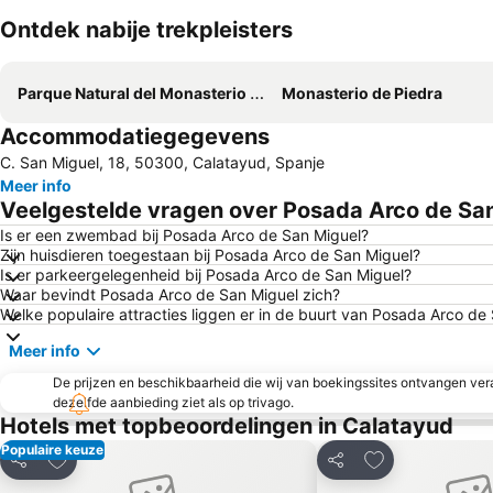
Ontdek nabije trekpleisters
Parque Natural del Monasterio de Piedra
Monasterio de Piedra
Accommodatiegegevens
C. San Miguel, 18, 50300, Calatayud, Spanje
Meer info
Veelgestelde vragen over Posada Arco de Sa
Is er een zwembad bij Posada Arco de San Miguel?
Zijn huisdieren toegestaan bij Posada Arco de San Miguel?
Is er parkeergelegenheid bij Posada Arco de San Miguel?
Waar bevindt Posada Arco de San Miguel zich?
Welke populaire attracties liggen er in de buurt van Posada Arco de
Meer info
De prijzen en beschikbaarheid die wij van boekingssites ontvangen vera
dezelfde aanbieding ziet als op trivago.
Hotels met topbeoordelingen in Calatayud
Populaire keuze
Toevoegen aan favorieten
Toevoegen aan 
Delen
Delen