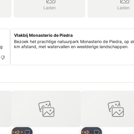
Laden
Laden
Vlakbij Monasterio de Piedra
Bezoek het prachtige natuurpark Monasterio de Piedra, op s
ig
km afstand, met watervallen en weelderige landschappen.
rieten
Toevoegen aan favorieten
Toevoegen aan fa
Hotel
Hotel
4 Sterren
3 Sterren