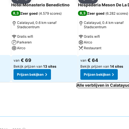
Delen
Delen
Hotel Monasterio Benedictino
Hospederia Meson De La 
8,3
8,3
Zeer goed
(
4.579 scores
)
Zeer goed
(
6.282 scores
)
Calatayud, 0.6 km vanaf
Calatayud, 0.4 km vanaf
Stadscentrum
Stadscentrum
Gratis wifi
Gratis wifi
Parkeren
Airco
Airco
Restaurant
€ 69
€ 64
van
van
Bekijk prijzen van
13 sites
Bekijk prijzen van
14 sites
Prijzen bekijken
Prijzen bekijken
Alle verblijven in Calatayu