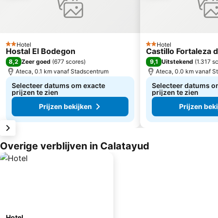
Hotel
Hotel
2 Sterren
2 Sterren
Hostal El Bodegon
Castillo Fortaleza 
8,2
9,1
Zeer goed
(
677 scores
)
Uitstekend
(
1.317 s
Ateca, 0.1 km vanaf Stadscentrum
Ateca, 0.0 km vanaf S
Selecteer datums om exacte
Selecteer datums o
prijzen te zien
prijzen te zien
Prijzen bekijken
Prijzen bek
Overige verblijven in Calatayud
Hotel