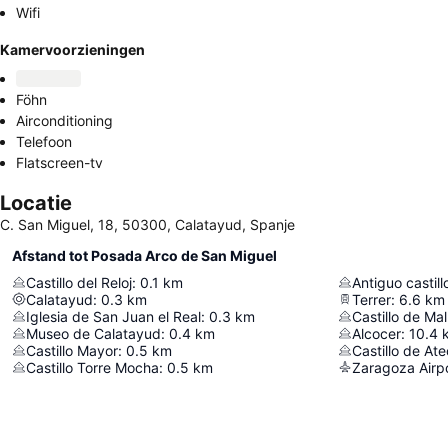
Wifi
Kamervoorzieningen
Föhn
Airconditioning
Telefoon
Flatscreen-tv
Locatie
C. San Miguel, 18, 50300, Calatayud, Spanje
Afstand tot Posada Arco de San Miguel
Castillo del Reloj
:
0.1
km
Antiguo castil
Calatayud
:
0.3
km
Terrer
:
6.6
km
Iglesia de San Juan el Real
:
0.3
km
Castillo de Ma
Museo de Calatayud
:
0.4
km
Alcocer
:
10.4
Castillo Mayor
:
0.5
km
Castillo de At
Castillo Torre Mocha
:
0.5
km
Zaragoza Airp