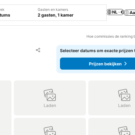
rek
Gasten en kamers
NL · €
Aa
atums
2 gasten, 1 kamer
Hoe commissies de ranking 
Toevoegen aan favorieten
Selecteer datums om exacte prijzen 
Delen
Prijzen bekijken
Laden
Laden