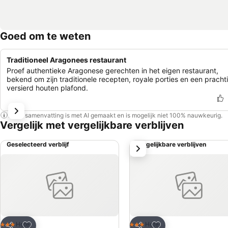
Goed om te weten
Traditioneel Aragonees restaurant
Proef authentieke Aragonese gerechten in het eigen restaurant,
bekend om zijn traditionele recepten, royale porties en een pracht
versierd houten plafond.
Deze samenvatting is met AI gemaakt en is mogelijk niet 100% nauwkeurig.
Vergelijk met vergelijkbare verblijven
Geselecteerd verblijf
Vergelijkbare verblijven
volgende
Toevoegen aan favorieten
Toevoegen aan favo
Hotel
Hotel
3 Sterren
3 Sterren