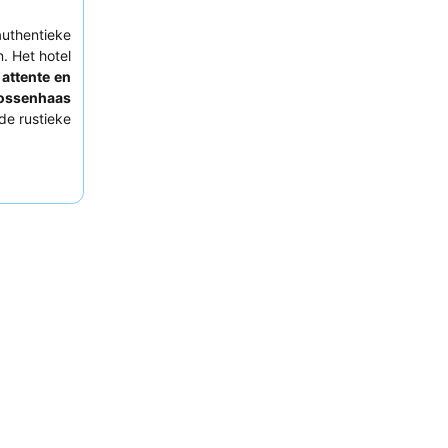
authentieke
. Het hotel
e
attente en
ossenhaas
de rustieke