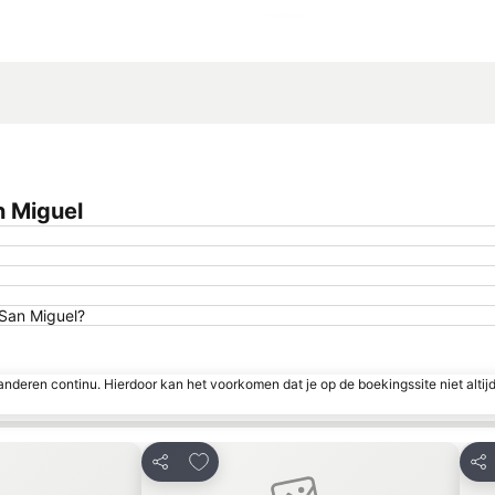
Kaart uitvouwen
n Miguel
 San Miguel?
nderen continu. Hierdoor kan het voorkomen dat je op de boekingssite niet altij
favorieten
Toevoegen aan favorieten
Delen
Del