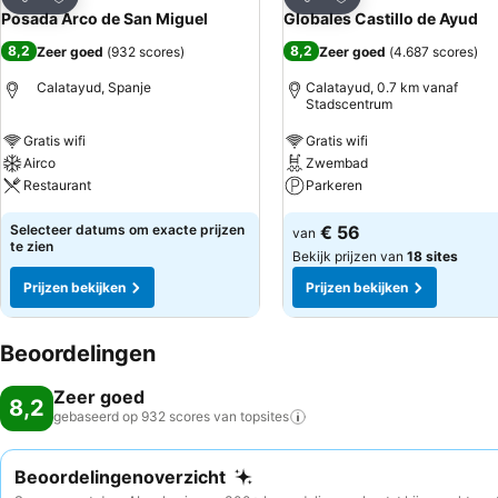
Delen
Delen
Posada Arco de San Miguel
Globales Castillo de Ayud
8,2
8,2
Zeer goed
(
932 scores
)
Zeer goed
(
4.687 scores
)
Calatayud, Spanje
Calatayud, 0.7 km vanaf
Stadscentrum
Gratis wifi
Gratis wifi
Airco
Zwembad
Restaurant
Parkeren
Selecteer datums om exacte prijzen
€ 56
van
te zien
Bekijk prijzen van
18 sites
Prijzen bekijken
Prijzen bekijken
Beoordelingen
Zeer goed
8,2
gebaseerd op 932 scores van
topsites
Beoordelingenoverzicht