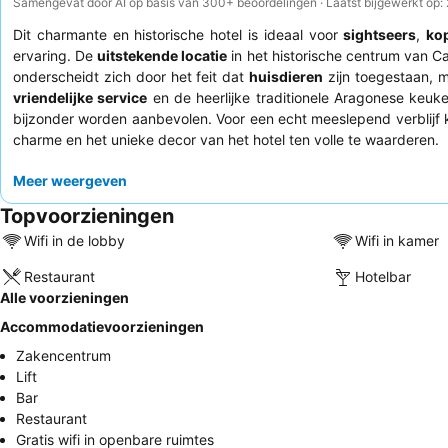
Samengevat door AI op basis van 300+ beoordelingen · Laatst bijgewerkt op
Dit charmante en historische hotel is ideaal voor
sightseers
,
ko
ervaring. De
uitstekende locatie
in het historische centrum van C
onderscheidt zich door het feit dat
huisdieren
zijn toegestaan, m
vriendelijke service
en de heerlijke traditionele Aragonese keuk
bijzonder worden aanbevolen. Voor een echt meeslepend verblijf
charme en het unieke decor van het hotel ten volle te waarderen.
Meer weergeven
Topvoorzieningen
Wifi in de lobby
Wifi in kamer
Restaurant
Hotelbar
Alle voorzieningen
Accommodatievoorzieningen
Zakencentrum
Lift
Bar
Restaurant
Gratis wifi in openbare ruimtes