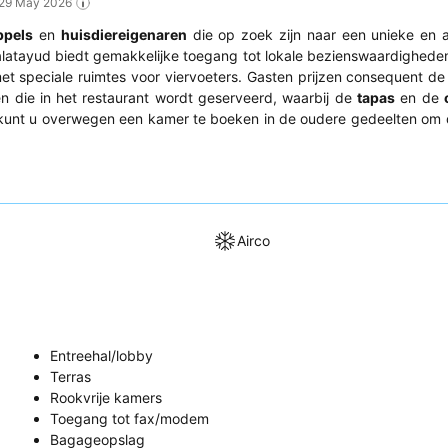
: 29 May 2026
ppels
en
huisdiereigenaren
die op zoek zijn naar een unieke en 
alatayud biedt gemakkelijke toegang tot lokale bezienswaardigheden
et speciale ruimtes voor viervoeters. Gasten prijzen consequent d
en die in het restaurant wordt geserveerd, waarbij de
tapas
en de
 kunt u overwegen een kamer te boeken in de oudere gedeelten om 
Airco
Entreehal/lobby
Terras
Rookvrije kamers
Toegang tot fax/modem
Bagageopslag