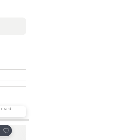
d exact
Toevoegen aan favorieten
Toevoegen aan favo
en
Delen