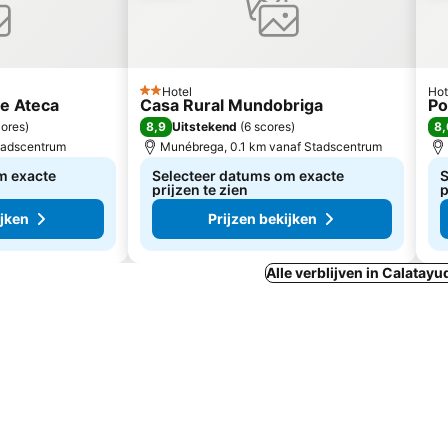
Hotel
Hot
2 Sterren
de Ateca
Casa Rural Mundobriga
Po
8,9
8,
cores
)
Uitstekend
(
6 scores
)
tadscentrum
Munébrega, 0.1 km vanaf Stadscentrum
m exacte
Selecteer datums om exacte
S
prijzen te zien
p
ijken
Prijzen bekijken
Alle verblijven in Calatayu