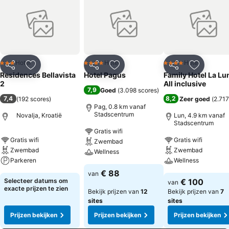
Hotel
Hotel
Hotel
3 Sterren
4 Sterren
4 Sterren
Delen
Toevoegen aan favorieten
Delen
Toevoegen aan favorieten
Delen
Toevoege
Residences Bellavista
Hotel Pagus
Family Hotel La Lu
2
All inclusive
7,9
Goed
(
3.098 scores
)
7,4
8,2
(
192 scores
)
Zeer goed
(
2.717
Pag, 0.8 km vanaf
Stadscentrum
Novalja, Kroatië
Lun, 4.9 km vanaf
Stadscentrum
Gratis wifi
Gratis wifi
Gratis wifi
Zwembad
Zwembad
Zwembad
Wellness
Parkeren
Wellness
€ 88
van
Selecteer datums om
€ 100
van
exacte prijzen te zien
Bekijk prijzen van
12
Bekijk prijzen van
7
sites
sites
Prijzen bekijken
Prijzen bekijken
Prijzen bekijken