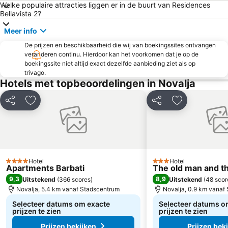
Welke populaire attracties liggen er in de buurt van Residences
Bellavista 2?
Meer info
De prijzen en beschikbaarheid die wij van boekingssites ontvangen
veranderen continu. Hierdoor kan het voorkomen dat je op de
boekingssite niet altijd exact dezelfde aanbieding ziet als op
trivago.
Hotels met topbeoordelingen in Novalja
Delen
Toevoegen aan favorieten
Delen
Toevoegen aa
Hotel
Hotel
4 Sterren
3 Sterren
Apartments Barbati
The old man and t
9,3
8,9
Uitstekend
(
366 scores
)
Uitstekend
(
48 scor
Novalja, 5.4 km vanaf Stadscentrum
Novalja, 0.9 km vanaf
Selecteer datums om exacte
Selecteer datums o
prijzen te zien
prijzen te zien
Prijzen bekijken
Prijzen bek