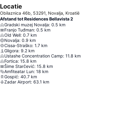
Locatie
Obilaznica 46b, 53291, Novalja, Kroatië
Afstand tot Residences Bellavista 2
Gradski muzej Novalja
:
0.5
km
Franjo Tuđman
:
0.5
km
Old Well
:
0.7
km
Novalja
:
0.9
km
Cissa-Straško
:
1.7
km
Gligora
:
9.2
km
Ustashe Concentration Camp
:
11.8
km
Fortica
:
15.8
km
Šime Starčević
:
15.8
km
Amfiteatar Lun
:
18
km
Gospić
:
40.7
km
Zadar Airport
:
63.1
km