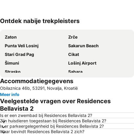
Ontdek nabije trekpleisters
Kaart uitvouwen
Zaton
Zrče
Punta Veli Losinj
Sakarun Beach
Stari Grad Pag
Cikat
Šimuni
Lošinj Airport
Strasko
Sahara
Accommodatiegegevens
Porto Baska
Bašćanska ploča
Obilaznica 46b, 53291, Novalja, Kroatië
Meer info
Veelgestelde vragen over Residences
Bellavista 2
Is er een zwembad bij Residences Bellavista 2?
Zijn huisdieren toegestaan bij Residences Bellavista 2?
Is er parkeergelegenheid bij Residences Bellavista 2?
Waar bevindt Residences Bellavista 2 zich?