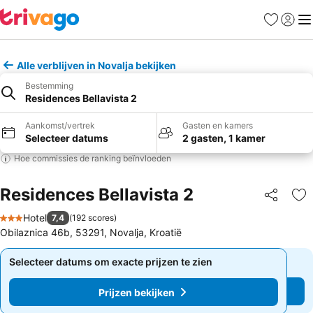
Favorieten
Aanmel
Me
Alle verblijven in Novalja bekijken
Bestemming
Residences Bellavista 2
Aankomst/vertrek
Gasten en kamers
Selecteer datums
2 gasten, 1 kamer
Hoe commissies de ranking beïnvloeden
Residences Bellavista 2
Delen
To
Hotel
7,4
(
192 scores
)
3 Sterren
Obilaznica 46b, 53291, Novalja, Kroatië
Selecteer datums om exacte prijzen te zien
Selecteer datums om exacte prijzen te zien
Prijzen bekijken
Prijzen bekijken