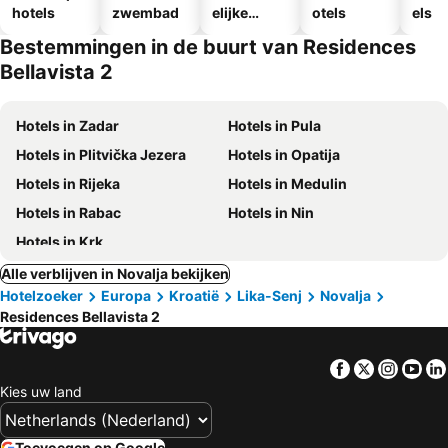
hotels
zwembad
elijke
otels
els
hotels
Bestemmingen in de buurt van Residences
Bellavista 2
Hotels in Zadar
Hotels in Pula
Hotels in Plitvička Jezera
Hotels in Opatija
Hotels in Rijeka
Hotels in Medulin
Hotels in Rabac
Hotels in Nin
Hotels in Krk
Alle verblijven in Novalja bekijken
Hotelzoeker
Europa
Kroatië
Lika-Senj
Novalja
Residences Bellavista 2
Facebook
Twitter
Insta
Yo
Kies uw land
Toevoegen op Google