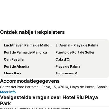
Ontdek nabije trekpleisters
Kaart uitvouwen
Luchthaven Palma de Mallorca
El Arenal - Playa de Palma
Port de Palma de Mallorca
Puerto de Port de Soller
Can Pastilla
Cala d'Or
Port de Alcudia
Playa de Palma
Mega Park
Ballermann 6
Accommodatiegegevens
Santa Ponça
Platja de Torà o Platja Peguera Torà
Carrer del Pare Bartomeu Salvà, 15, 07610, Playa de Palma, Spanje
Platja d'Alcudia
Mallorca Rocks
Meer info
Santa Catalina
Playa de Magaluf
Veelgestelde vragen over Hotel Riu Playa
Es Trenc
Can Picafort
Park
Platja de Palma
Les Meravelles
Is er een zwembad bij Hotel Riu Playa Park?