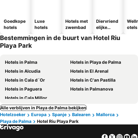
Goedkope
Luxe
Hotels met
Diervriend
Well
hotels
hotels
zwembad
elijke
otels
hotels
Bestemmingen in de buurt van Hotel Riu
Playa Park
Hotels in Palma
Hotels in Playa de Palma
Hotels in Alcudia
Hotels in El Arenal
Hotels in Cala d´Or
Hotels in C'an Pastilla
Hotels in Paguera
Hotels in Palmanova
Hotels in Cala Millor
Alle verblijven in Playa de Palma bekijken
Hotelzoeker
Europa
Spanje
Balearen
Mallorca
Playa de Palma
Hotel Riu Playa Park
Facebook
Twitter
Insta
Yo