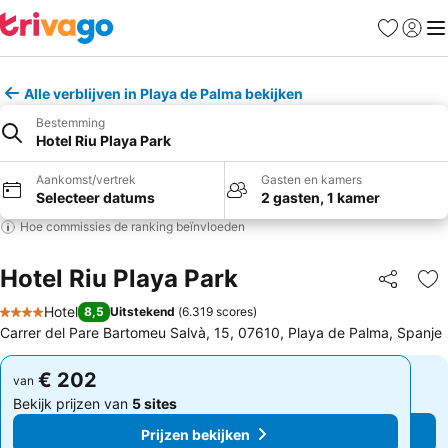
Favorieten
Aanmel
Me
Alle verblijven in Playa de Palma bekijken
Bestemming
Hotel Riu Playa Park
Aankomst/vertrek
Gasten en kamers
Selecteer datums
2 gasten, 1 kamer
Hoe commissies de ranking beïnvloeden
Hotel Riu Playa Park
Delen
To
Hotel
8,5
Uitstekend
(
6.319 scores
)
4 Sterren
Carrer del Pare Bartomeu Salvà, 15, 07610, Playa de Palma, Spanje
€ 202
€ 202
van
van
Bekijk prijzen van
5 sites
Bekijk prijzen van
5 sites
Prijzen bekijken
Prijzen bekijken