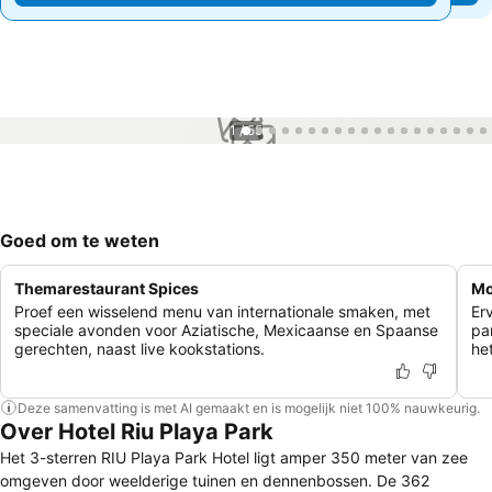
1 / 55
Goed om te weten
Themarestaurant Spices
Mo
Proef een wisselend menu van internationale smaken, met
Erv
speciale avonden voor Aziatische, Mexicaanse en Spaanse
pa
gerechten, naast live kookstations.
het
Deze samenvatting is met AI gemaakt en is mogelijk niet 100% nauwkeurig.
Over Hotel Riu Playa Park
Het 3-sterren RIU Playa Park Hotel ligt amper 350 meter van zee
omgeven door weelderige tuinen en dennenbossen. De 362