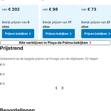
Prijzen bekijken
Prijzen bekijken
Prijzen bekijken
€ 202
€ 98
€ 73
van
van
van
Bekijk prijzen van
5
Bekijk prijzen van
17
Bekijk prijzen van
21
sites
sites
sites
Prijzen bekijken
Prijzen bekijken
Prijzen bekijken
Alle verblijven in Playa de Palma bekijken
Prijstrend
Gebaseerd op de laagste prijzen op trivago van de afgelopen 30 dagen
€ 0
€ 0
€ 0
Beoordelingen