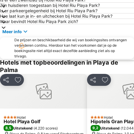
Zijn huisdieren toegestaan bij Hotel Riu Playa Park?
S'Arenal
Centre
Is er parkeergelegenheid bij Hotel Riu Playa Park?
Hoe laat kun je in- en uitchecken bij Hotel Riu Playa Park?
Puerto de Valdemossa - Sa Marina
Rambla dels Ducs de Palma de Mallorca
Waar bevindt Hotel Riu Playa Park zich?
Palmanova
Ballonfahrt mit All in One Mallorca
Meer info
Auditorium de Palma de Mallorca
Platja de Puerto Soller
De prijzen en beschikbaarheid die wij van boekingssites ontvangen
Port Cala Figuera
Platja Palmira o Platja Peguera Palmira o Platja des Pouet
veranderen continu. Hierdoor kan het voorkomen dat je op de
boekingssite niet altijd exact dezelfde aanbieding ziet als op
Western Water Park
Cala Esmeralda
trivago.
S´Arenal
Platja La Romana o Platja Peguera Romana o Platja dels Morts
Hotels met topbeoordelingen in Playa de
Palma
Parc Natural de s'Albufera de Mallorca
Cala Deiá
Cala Llombards
Cala Gran
Delen
Toevoegen aan favorieten
Delen
Toevoegen a
Cala Ferrera
Caló de ses Egos
Es Pil larí
Placa Major
Génova
Cala Pi' de Llucmajor
Pabisa Beach Club
El Molinar
Hotel
Hotel
4 Sterren
4 Sterren
Hotel Playa Golf
Cala Fornells
Ciudad Jardín
Hipotels Gran Pla
8,5
9,2
Uitstekend
(
4.220 scores
)
Uitstekend
(
12.044
Cala Major
Port de Portals
Playa de Palma, 0.8 km vanaf Stadscentrum
Playa de Palma, 1.0 