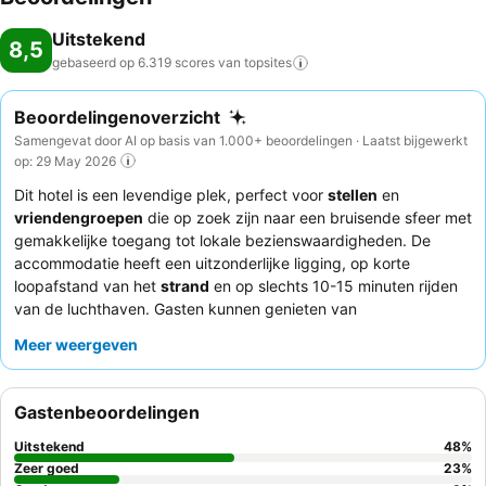
Uitstekend
8,5
gebaseerd op 6.319 scores van
topsites
Beoordelingenoverzicht
Samengevat door AI op basis van 1.000+ beoordelingen · Laatst bijgewerkt
op: 29 May 2026
Dit hotel is een levendige plek, perfect voor
stellen
en
vriendengroepen
die op zoek zijn naar een bruisende sfeer met
gemakkelijke toegang tot lokale bezienswaardigheden. De
accommodatie heeft een uitzonderlijke ligging, op korte
loopafstand van het
strand
en op slechts 10-15 minuten rijden
van de luchthaven. Gasten kunnen genieten van
indrukwekkende faciliteiten, waaronder meerdere zwembaden,
Meer weergeven
waarvan één met een populaire
swim-up bar
, en een goed
uitgeruste fitnessruimte. Het personeel wordt consequent
geprezen om hun uitzonderlijke service, en het gevarieerde
Gastenbeoordelingen
buffet biedt een uitgebreide keuze aan verse opties voor alle
maaltijden. Voor een rustigere ervaring kunnen gasten
Uitstekend
48
%
overwegen een kamer te vragen die niet uitkijkt op de
Zeer goed
23
%