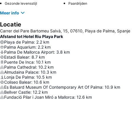
Gezonde levensstijl
Paardrijden
Meer info
Locatie
Carrer del Pare Bartomeu Salvà, 15, 07610, Playa de Palma, Spanje
Afstand tot Hotel Riu Playa Park
Playa de Palma
:
2.2
km
Palma Aquarium
:
2.2
km
Palma De Mallorca Airport
:
3.8
km
Estadi Balear
:
8.7
km
Puente De Inca
:
10.1
km
Palma Cathedral
:
10.2
km
Almudaina Palace
:
10.3
km
Lonja De Palma
:
10.5
km
Coliseo Balear
:
10.6
km
Es Baluard Museum Of Contemporary Art Of Palma
:
10.9
km
Bellver Castle
:
12.2
km
Fundació Pilar i Joan Miró a Mallorca
:
12.6
km