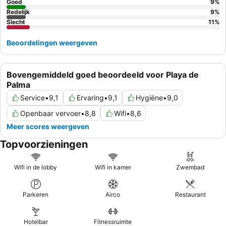
belangrijkste uitgaansgebieden.
Goed
9
%
Redelijk
9
%
Slecht
11
%
Beoordelingen weergeven
Bovengemiddeld goed beoordeeld voor Playa de
Palma
Service
•
9,1
Ervaring
•
9,1
Hygiëne
•
9,0
Openbaar vervoer
•
8,8
Wifi
•
8,6
Meer scores weergeven
Topvoorzieningen
Wifi in de lobby
Wifi in kamer
Zwembad
Parkeren
Airco
Restaurant
Hotelbar
Fitnessruimte