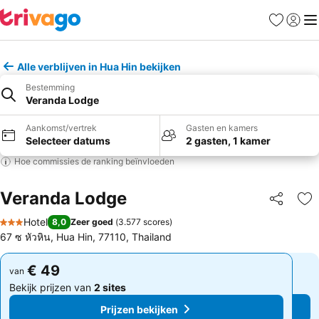
Favorieten
Aanmel
Me
Alle verblijven in Hua Hin bekijken
Bestemming
Veranda Lodge
Aankomst/vertrek
Gasten en kamers
Selecteer datums
2 gasten, 1 kamer
Hoe commissies de ranking beïnvloeden
Veranda Lodge
Delen
To
Hotel
8,0
Zeer goed
(
3.577 scores
)
3 Sterren
67 ซ หัวหิน, Hua Hin, 77110, Thailand
€ 49
€ 49
van
van
Bekijk prijzen van
2 sites
Bekijk prijzen van
2 sites
Prijzen bekijken
Prijzen bekijken