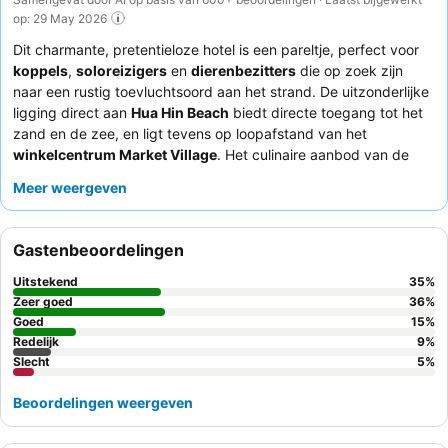
op: 29 May 2026
Dit charmante, pretentieloze hotel is een pareltje, perfect voor
koppels
,
soloreizigers
en
dierenbezitters
die op zoek zijn
naar een rustig toevluchtsoord aan het strand. De uitzonderlijke
ligging direct aan
Hua Hin Beach
biedt directe toegang tot het
zand en de zee, en ligt tevens op loopafstand van het
winkelcentrum Market Village
. Het culinaire aanbod van de
accommodatie is een consistent hoogtepunt, waarbij het
ontbijt
Meer weergeven
vaak wordt geprezen om de kwaliteit en variatie, en het eigen
restaurant hoog gewaardeerde houtovenpizza's en lokale
Thaise gerechten serveert. Gasten benadrukken consequent
Gastenbeoordelingen
het uitzonderlijke
personeel en de service
, waarbij het team
vaak wordt omschreven als vriendelijk, behulpzaam en
Uitstekend
35
%
meegaand. Voor een rustiger verblijf kunt u overwegen een
Zeer goed
36
%
kamer met uitzicht op de tuin aan te vragen.
Goed
15
%
Redelijk
9
%
Slecht
5
%
Beoordelingen weergeven