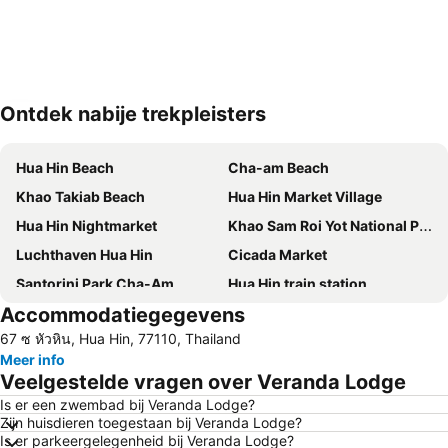
Ontdek nabije trekpleisters
Kaart uitvouwen
Hua Hin Beach
Cha-am Beach
Khao Takiab Beach
Hua Hin Market Village
Hua Hin Nightmarket
Khao Sam Roi Yot National Park
Luchthaven Hua Hin
Cicada Market
Santorini Park Cha-Am
Hua Hin train station
Accommodatiegegevens
Suan Son Pradipat Beach
Premium Outlet Cha-am
67 ซ หัวหิน, Hua Hin, 77110, Thailand
Meer info
Veelgestelde vragen over Veranda Lodge
Is er een zwembad bij Veranda Lodge?
Zijn huisdieren toegestaan bij Veranda Lodge?
Is er parkeergelegenheid bij Veranda Lodge?