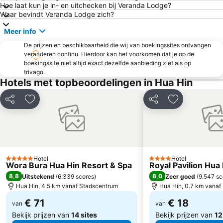
Hoe laat kun je in- en uitchecken bij Veranda Lodge?
Waar bevindt Veranda Lodge zich?
Meer info
De prijzen en beschikbaarheid die wij van boekingssites ontvangen
veranderen continu. Hierdoor kan het voorkomen dat je op de
boekingssite niet altijd exact dezelfde aanbieding ziet als op
trivago.
Hotels met topbeoordelingen in Hua Hin
Delen
Toevoegen aan favorieten
Delen
Toevoegen aa
Hotel
Hotel
5 Sterren
4 Sterren
Wora Bura Hua Hin Resort & Spa
Royal Pavilion Hua
8,8
8,0
Uitstekend
(
6.339 scores
)
Zeer goed
(
9.547 sc
Hua Hin, 4.5 km vanaf Stadscentrum
Hua Hin, 0.7 km vanaf
€ 71
€ 18
van
van
Bekijk prijzen van
14 sites
Bekijk prijzen van
12