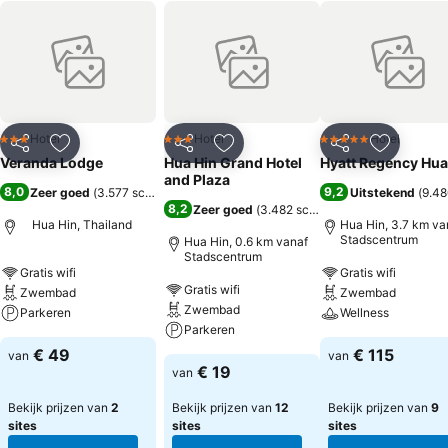
Hotel
Hotel
Hotel
3 Sterren
3 Sterren
5 Sterren
Delen
Toevoegen aan favorieten
Delen
Toevoegen aan favorieten
Delen
Toevoege
Veranda Lodge
Hua Hin Grand Hotel
Hyatt Regency Hua
and Plaza
8,0
9,2
Zeer goed
(
3.577 scores
)
Uitstekend
(
9.48
8,2
Zeer goed
(
3.482 scores
)
Hua Hin, Thailand
Hua Hin, 3.7 km va
Stadscentrum
Hua Hin, 0.6 km vanaf
Stadscentrum
Gratis wifi
Gratis wifi
Gratis wifi
Zwembad
Zwembad
Zwembad
Parkeren
Wellness
Parkeren
€ 49
€ 115
van
van
€ 19
van
Bekijk prijzen van
2
Bekijk prijzen van
12
Bekijk prijzen van
9
sites
sites
sites