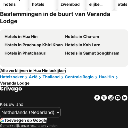
hotels
hotels
zwembad
elijke
otels
hotels
Bestemmingen in de buurt van Veranda
Lodge
Hotels in Hua Hin
Hotels in Cha-am
Hotels in Prachuap Khiri Khan
Hotels in Koh Larn
Hotels in Phetchaburi
Hotels in Samut Songkhram
Alle verblijven in Hua Hin bekijken
Hotelzoeker
Azië
Thailand
Centrale Regio
Hua Hin
Veranda Lodge
Facebook
Twitter
Insta
Yo
Kies uw land
Toevoegen op Google
Gemakkelijk onze resultaten vinden: