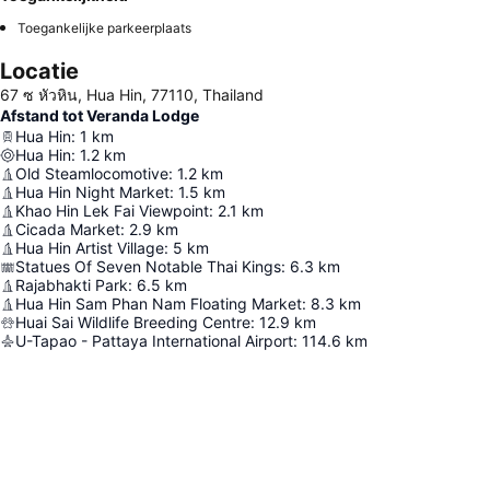
Toegankelijke parkeerplaats
Locatie
67 ซ หัวหิน, Hua Hin, 77110, Thailand
Afstand tot Veranda Lodge
Hua Hin
:
1
km
Hua Hin
:
1.2
km
Old Steamlocomotive
:
1.2
km
Hua Hin Night Market
:
1.5
km
Khao Hin Lek Fai Viewpoint
:
2.1
km
Cicada Market
:
2.9
km
Hua Hin Artist Village
:
5
km
Statues Of Seven Notable Thai Kings
:
6.3
km
Rajabhakti Park
:
6.5
km
Hua Hin Sam Phan Nam Floating Market
:
8.3
km
Huai Sai Wildlife Breeding Centre
:
12.9
km
U-Tapao - Pattaya International Airport
:
114.6
km