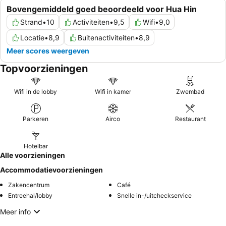
Bovengemiddeld goed beoordeeld voor Hua Hin
Strand
•
10
Activiteiten
•
9,5
Wifi
•
9,0
Locatie
•
8,9
Buitenactiviteiten
•
8,9
Meer scores weergeven
Topvoorzieningen
Wifi in de lobby
Wifi in kamer
Zwembad
Parkeren
Airco
Restaurant
Hotelbar
Alle voorzieningen
Accommodatievoorzieningen
Zakencentrum
Café
Entreehal/lobby
Snelle in-/uitcheckservice
Meer info