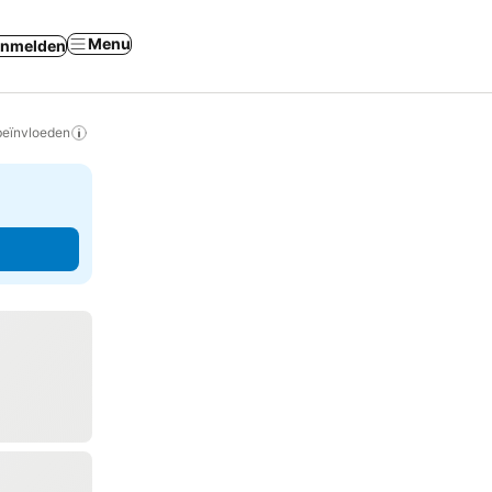
Menu
nmelden
beïnvloeden