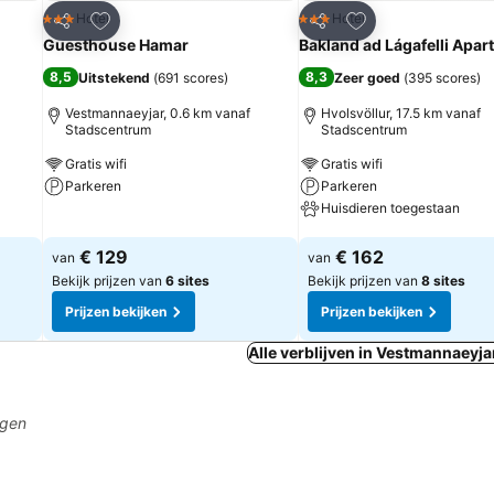
rieten
Toevoegen aan favorieten
Toevoegen aan fa
Hotel
Hotel
3 Sterren
3 Sterren
Delen
Delen
Guesthouse Hamar
Bakland ad Lágafelli Apar
8,5
8,3
Uitstekend
(
691 scores
)
Zeer goed
(
395 scores
)
Vestmannaeyjar, 0.6 km vanaf
Hvolsvöllur, 17.5 km vanaf
Stadscentrum
Stadscentrum
Gratis wifi
Gratis wifi
Parkeren
Parkeren
Huisdieren toegestaan
Prijzen bekijken
Prijzen bekijken
€ 129
€ 162
van
van
Bekijk prijzen van
6 sites
Bekijk prijzen van
8 sites
Prijzen bekijken
Prijzen bekijken
Alle verblijven in Vestmannaeyja
agen