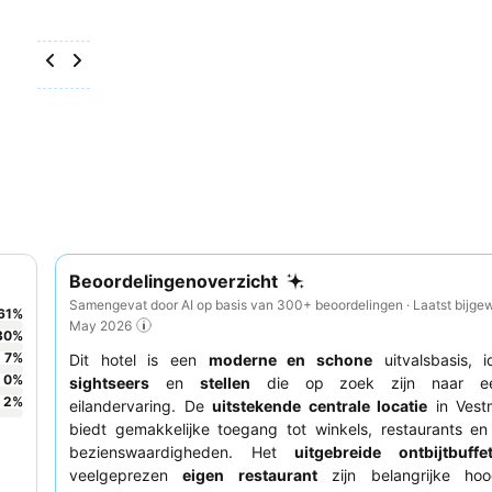
Beoordelingenoverzicht
Samengevat door AI op basis van 300+ beoordelingen · Laatst bijgew
61
%
May 2026
30
%
7
%
Dit hotel is een
moderne en schone
uitvalsbasis, i
0
%
sightseers
en
stellen
die op zoek zijn naar ee
2
%
eilandervaring. De
uitstekende centrale locatie
in Vest
biedt gemakkelijke toegang tot winkels, restaurants en 
bezienswaardigheden. Het
uitgebreide ontbijtbuffe
veelgeprezen
eigen restaurant
zijn belangrijke hoo