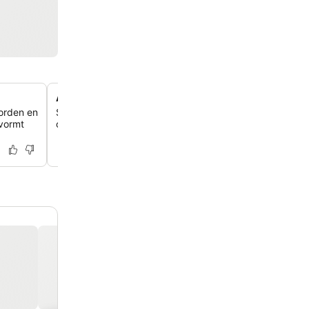
Amusement in de biljartkamer
oorden en
Speel een vriendschappelijk potje biljart in de speciale 
 vormt
ontspannen en leuke vrijetijdsbesteding.