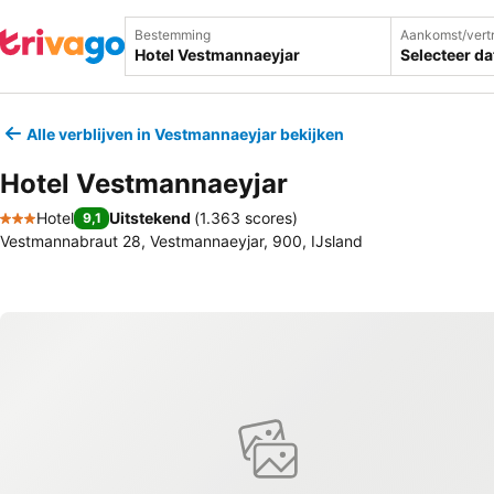
Bestemming
Aankomst/vert
Selecteer d
Alle verblijven in Vestmannaeyjar bekijken
Hotel Vestmannaeyjar
Hotel
Uitstekend
(
1.363 scores
)
9,1
3 Sterren
Vestmannabraut 28, Vestmannaeyjar, 900, IJsland