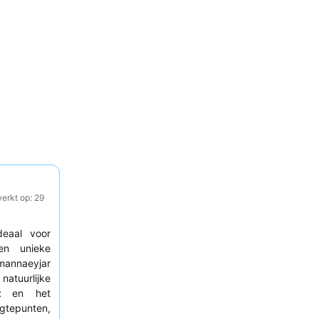
erkt op: 29
deaal voor
n unieke
mannaeyjar
natuurlijke
t
en het
gtepunten,