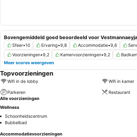
Bovengemiddeld goed beoordeeld voor Vestmannaeyj
Sfeer
•
10
Ervaring
•
9,8
Accommodatie
•
9,6
Serv
Voorzieningen
•
9,2
Kamervoorzieningen
•
9,2
Badkam
Meer scores weergeven
Topvoorzieningen
Wifi in de lobby
Wifi in kamer
Parkeren
Restaurant
Alle voorzieningen
Wellness
Schoonheidscentrum
Bubbelbad
Accommodatievoorzieningen