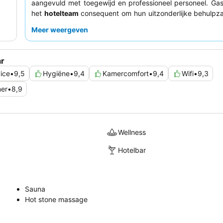
aangevuld met toegewijd en professioneel personeel. Gas
het
hotelteam
consequent om hun uitzonderlijke behulpz
vriendelijke houding. Voor een rustiger verblijf kunt u ov
Meer weergeven
kamer aan te vragen die niet aan de hoofdstraat ligt.
ar
ice
•
9,5
Hygiëne
•
9,4
Kamercomfort
•
9,4
Wifi
•
9,3
er
•
8,9
Wellness
Hotelbar
Sauna
Hot stone massage