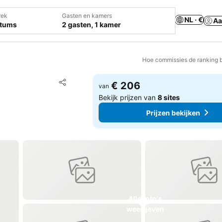
rek
Gasten en kamers
NL · €
Aa
atums
2 gasten, 1 kamer
Hoe commissies de ranking 
Toevoegen aan favorieten
€ 206
van
Delen
Bekijk prijzen van
8 sites
Prijzen bekijken