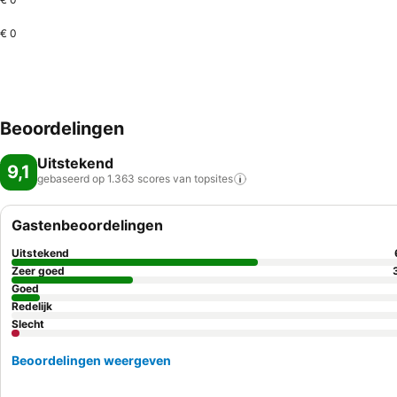
€ 0
Beoordelingen
Uitstekend
9,1
gebaseerd op 1.363 scores van
topsites
Gastenbeoordelingen
Uitstekend
Zeer goed
Goed
Redelijk
Slecht
Beoordelingen weergeven