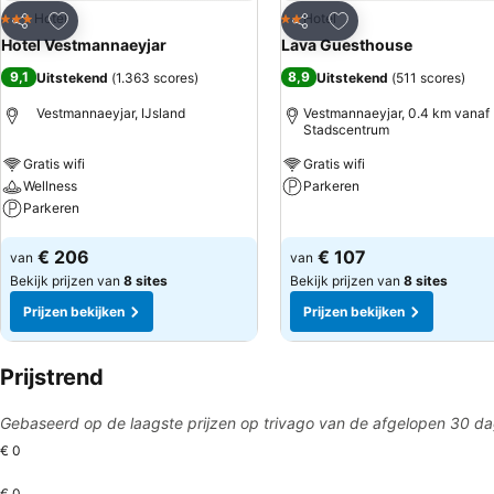
Toevoegen aan favorieten
Toevoegen aan favo
Hotel
Hotel
3 Sterren
2 Sterren
Delen
Delen
Hotel Vestmannaeyjar
Lava Guesthouse
9,1
8,9
Uitstekend
(
1.363 scores
)
Uitstekend
(
511 scores
)
Vestmannaeyjar, IJsland
Vestmannaeyjar, 0.4 km vanaf
Stadscentrum
Gratis wifi
Gratis wifi
Wellness
Parkeren
Parkeren
Prijzen bekijken
Prijzen bekijken
€ 206
€ 107
van
van
Bekijk prijzen van
8 sites
Bekijk prijzen van
8 sites
Prijzen bekijken
Prijzen bekijken
Prijstrend
Gebaseerd op de laagste prijzen op trivago van de afgelopen 30 d
€ 0
€ 0