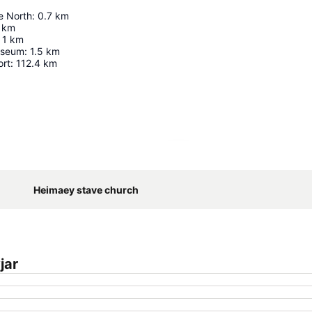
e North
:
0.7
km
km
1
km
useum
:
1.5
km
ort
:
112.4
km
Kaart uitvouwen
Heimaey stave church
jar