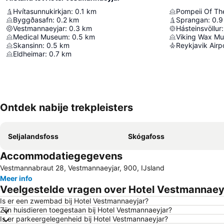
Hvítasunnukirkjan
:
0.1
km
Pompeii Of Th
Byggðasafn
:
0.2
km
Sprangan
:
0.9
Vestmannaeyjar
:
0.3
km
Hásteinsvöllur
:
Medical Museum
:
0.5
km
Viking Wax M
Skansinn
:
0.5
km
Reykjavik Airp
Eldheimar
:
0.7
km
Ontdek nabije trekpleisters
Seljalandsfoss
Skógafoss
Accommodatiegegevens
Vestmannabraut 28, Vestmannaeyjar, 900, IJsland
Meer info
Veelgestelde vragen over Hotel Vestmannaey
Is er een zwembad bij Hotel Vestmannaeyjar?
Zijn huisdieren toegestaan bij Hotel Vestmannaeyjar?
Is er parkeergelegenheid bij Hotel Vestmannaeyjar?