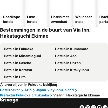
Goedkope
Luxe
Hotels met
Wellnessh
Hote
hotels
hotels
zwembad
otels
park
egen
Bestemmingen in de buurt van Via Inn.
Hakataguchi Ekimae
Hotels in Fukuoka
Hotels in Kumamoto
Hotels in Minamioguni
Hotels in Aso
Hotels in Sasebo
Hotels in Unzen
Hotels in Karatsu
Hotels in Kitakyushu
Hotels in Hita
Alle verblijven in Fukuoka bekijken
Hotelzoeker
Azië
Japan
Kyushu Island
Präfektur Fukuoka
Fukuoka
Via Inn. Hakataguchi Ekimae
Facebook
Twitter
Insta
Yo