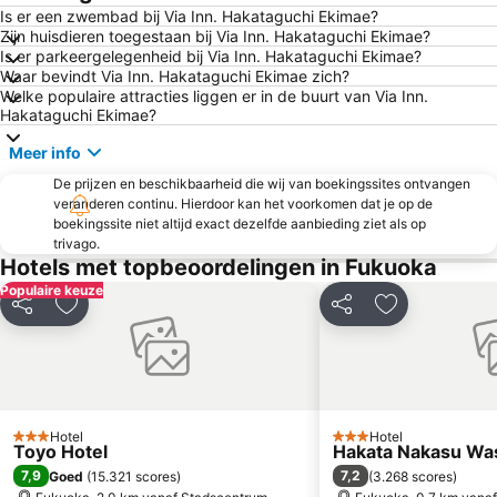
Is er een zwembad bij Via Inn. Hakataguchi Ekimae?
Zijn huisdieren toegestaan bij Via Inn. Hakataguchi Ekimae?
Is er parkeergelegenheid bij Via Inn. Hakataguchi Ekimae?
Waar bevindt Via Inn. Hakataguchi Ekimae zich?
Welke populaire attracties liggen er in de buurt van Via Inn.
Hakataguchi Ekimae?
Meer info
De prijzen en beschikbaarheid die wij van boekingssites ontvangen
veranderen continu. Hierdoor kan het voorkomen dat je op de
boekingssite niet altijd exact dezelfde aanbieding ziet als op
trivago.
Hotels met topbeoordelingen in Fukuoka
Populaire keuze
Delen
Toevoegen aan favorieten
Delen
Toevoegen aa
Hotel
Hotel
3 Sterren
3 Sterren
Toyo Hotel
Hakata Nakasu Was
7,9
7,2
Goed
(
15.321 scores
)
(
3.268 scores
)