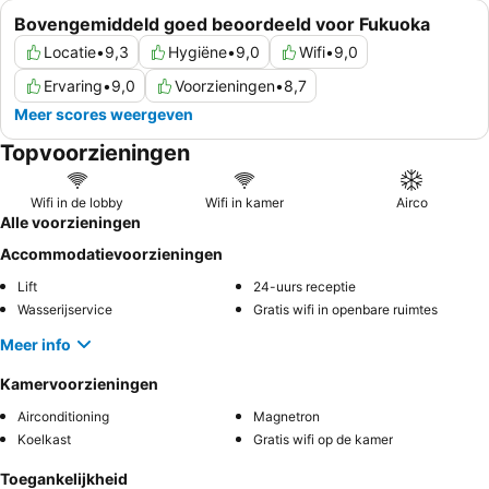
Bovengemiddeld goed beoordeeld voor Fukuoka
Locatie
•
9,3
Hygiëne
•
9,0
Wifi
•
9,0
Ervaring
•
9,0
Voorzieningen
•
8,7
Meer scores weergeven
Topvoorzieningen
Wifi in de lobby
Wifi in kamer
Airco
Alle voorzieningen
Accommodatievoorzieningen
Lift
24-uurs receptie
Wasserijservice
Gratis wifi in openbare ruimtes
Meer info
Kamervoorzieningen
Airconditioning
Magnetron
Koelkast
Gratis wifi op de kamer
Toegankelijkheid