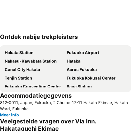
Ontdek nabije trekpleisters
Kaart uitvouwen
Hakata Station
Fukuoka Airport
Nakasu-Kawabata Station
Hataka
Canal City Hakata
Acros Fukuoka
Tenjin Station
Fukuoka Kokusai Center
Fukuoka Convention Center
Saga Station
Accommodatiegegevens
Nishitetsu Fukuoka (Tenjin) Station
Yakuin Station
812-0011, Japan, Fukuoka, 2 Chome-17-11 Hakata Ekimae, Hakata
Meinohama Station
Sakurai Futamigaura
Ward, Fukuoka
Kurume Station
Meer info
Veelgestelde vragen over Via Inn.
Hakataguchi Ekimae