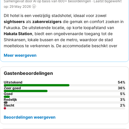
Samengevat door AI op basis van 600+ beoordelingen · Laatst bijgewerkt
op: 29 May 2026
Dit hotel is een veelzijdig stadshotel, ideaal voor zowel
sightseers
als
zakenreizigers
die gemak en comfort zoeken in
Fukuoka. De uitstekende locatie, op korte loopafstand van
Hakata Station
, biedt een ongeëvenaarde toegang tot de
Shinkansen, lokale bussen en de metro, waardoor de stad
moeiteloos te verkennen is. De accommodatie beschikt over
handige
wasmachines met muntinworp
die via de tv op de
Meer weergeven
kamer te monitoren zijn, perfect voor langere verblijven. Gasten
prijzen consequent het
vriendelijke en efficiëne receptieteam
en het uitgebreide
ontbijtbuffet
, dat zowel Japanse als
Gastenbeoordelingen
Westerse opties omvat. Voor een echt rustige ervaring kunt u
overwegen een kamer aan te vragen die niet uitkijkt op
Uitstekend
54
%
aangrenzende gebouwen.
Zeer goed
36
%
Goed
5
%
Redelijk
3
%
Slecht
2
%
Beoordelingen weergeven