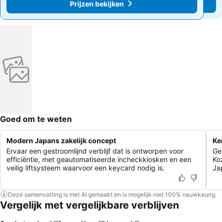
Prijzen bekijken
Prijzen bekijken
Goed om te weten
Modern Japans zakelijk concept
Ke
Ervaar een gestroomlijnd verblijf dat is ontworpen voor
Ge
efficiëntie, met geautomatiseerde incheckkiosken en een
Ko
veilig liftsysteem waarvoor een keycard nodig is.
Ja
Deze samenvatting is met AI gemaakt en is mogelijk niet 100% nauwkeurig.
Vergelijk met vergelijkbare verblijven