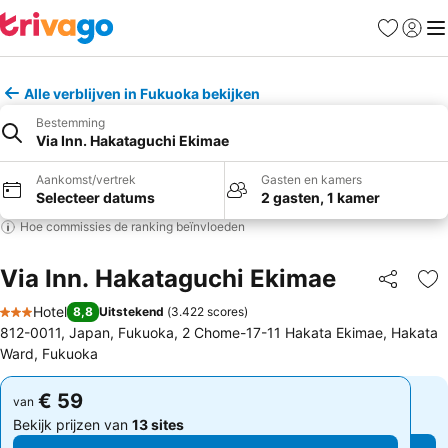
Favorieten
Aanmel
Me
Alle verblijven in Fukuoka bekijken
Bestemming
Via Inn. Hakataguchi Ekimae
Aankomst/vertrek
Gasten en kamers
Selecteer datums
2 gasten, 1 kamer
Hoe commissies de ranking beïnvloeden
Via Inn. Hakataguchi Ekimae
Delen
To
Hotel
8,8
Uitstekend
(
3.422 scores
)
3 Sterren
812-0011, Japan, Fukuoka, 2 Chome-17-11 Hakata Ekimae, Hakata
Ward, Fukuoka
€ 59
€ 59
van
van
Bekijk prijzen van
13 sites
Bekijk prijzen van
13 sites