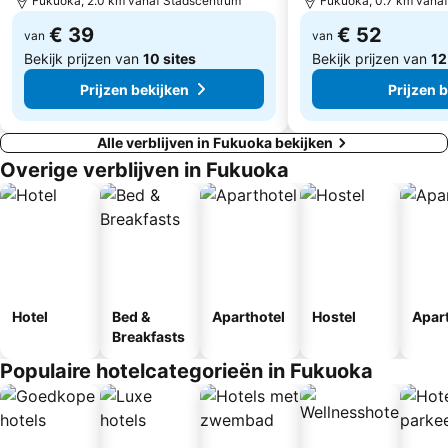
Fukuoka, 2.0 km vanaf Stadscentrum
Fukuoka, 0.7 km vana
€ 39
€ 52
van
van
Bekijk prijzen van
10 sites
Bekijk prijzen van
12
Prijzen bekijken
Prijzen 
Alle verblijven in Fukuoka bekijken
Overige verblijven in Fukuoka
Hotel
Bed &
Aparthotel
Hostel
Apar
Breakfasts
Populaire hotelcategorieën in Fukuoka