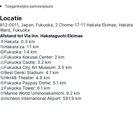
Toegankelijke parkeerplaats
Locatie
812-0011, Japan, Fukuoka, 2 Chome-17-11 Hakata Ekimae, Hakata
Ward, Fukuoka
Afstand tot Via Inn. Hakataguchi Ekimae
Hakata
:
0.3
km
Hakata'za
:
1.1
km
Fukuoka
:
1.4
km
Fukuoka Kokusai Center
:
2
km
Fukuoka Castle
:
3.2
km
Fukuoka City Art Museum
:
3.5
km
Best Denki Stadium
:
4.1
km
Hkt48 Theater
:
4.9
km
Fukuoka Paypay Dome
:
5.1
km
Fukuoka Tower
:
6.1
km
Marine World Uminonakamichi
:
9.2
km
Incheon International Airport
:
561.9
km