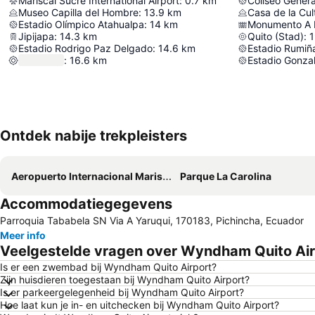
Mariscal Sucre International Airport
:
0.7
km
Coliseo Gener
Museo Capilla del Hombre
:
13.9
km
Casa de la Cul
Estadio Olímpico Atahualpa
:
14
km
Monumento A 
Jipijapa
:
14.3
km
Quito (Stad)
:
1
Estadio Rodrigo Paz Delgado
:
14.6
km
Estadio Rumiñ
:
16.6
km
Ontdek nabije trekpleisters
Aeropuerto Internacional Mariscal Sucre
Parque La Carolina
Accommodatiegegevens
Parroquia Tababela SN Via A Yaruqui, 170183, Pichincha, Ecuador
Meer info
Veelgestelde vragen over Wyndham Quito Air
Is er een zwembad bij Wyndham Quito Airport?
Zijn huisdieren toegestaan bij Wyndham Quito Airport?
Is er parkeergelegenheid bij Wyndham Quito Airport?
Hoe laat kun je in- en uitchecken bij Wyndham Quito Airport?