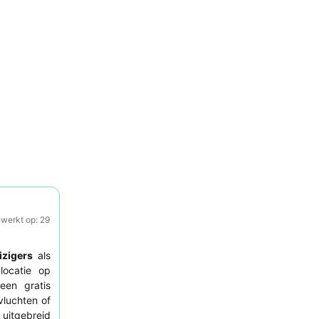
ewerkt op: 29
izigers
als
locatie op
een gratis
vluchten of
uitgebreid