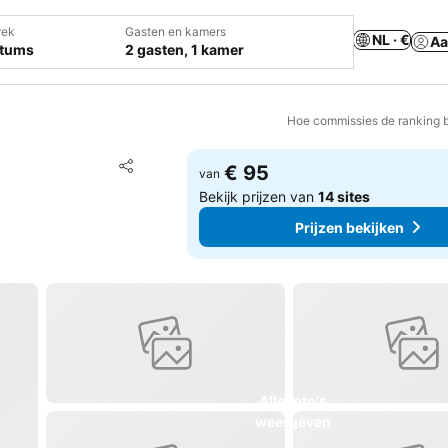
rek
Gasten en kamers
NL · €
Aa
atums
2 gasten, 1 kamer
Hoe commissies de ranking 
Toevoegen aan favorieten
€ 95
van
Delen
Bekijk prijzen van
14 sites
Prijzen bekijken