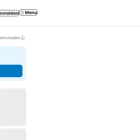
Menu
nmelden
beïnvloeden