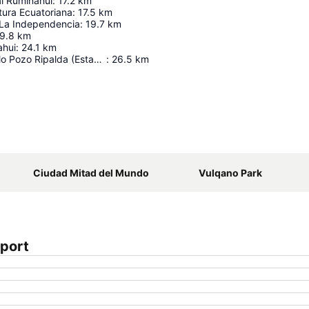
al Rumiñahui
:
17.2
km
tura Ecuatoriana
:
17.5
km
La Independencia
:
19.7
km
9.8
km
ahui
:
24.1
km
Estadio Gonzalo Pozo Ripalda (Estadio Del Aucas)
:
26.5
km
Kaart uitvouwen
Ciudad Mitad del Mundo
Vulqano Park
port