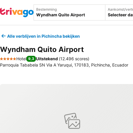
Bestemming
Aankomst/vert
Selecteer d
Alle verblijven in Pichincha bekijken
Wyndham Quito Airport
Hotel
Uitstekend
(
12.496 scores
)
9,3
5 Sterren
Parroquia Tababela SN Via A Yaruqui, 170183, Pichincha, Ecuador