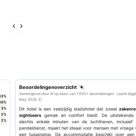
Beoordelingenoverzicht
Samengevat door AI op basis van 1.000+ beoordelingen · Laatst bijg
83
%
May 2026
10
%
3
%
Dit hotel is een veelzijdig stadshotel dat zowel
zakenre
2
%
sightseers
gemak en comfort biedt. De uitstekende 
2
%
slechts enkele minuten van de luchthaven, inclusief 
pendeldienst, maakt het ideaal voor mensen met vroege 
een tussenstop. De accommodatie beschikt over een 