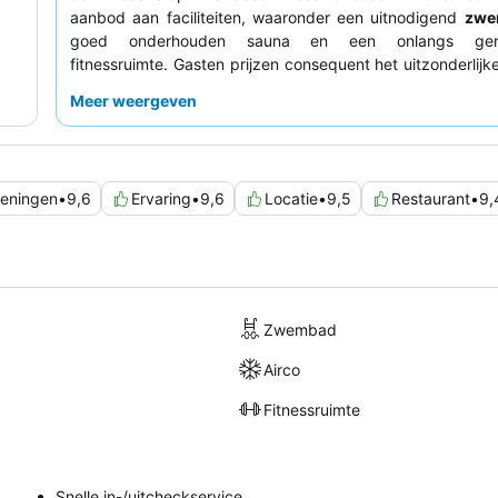
aanbod aan faciliteiten, waaronder een uitnodigend
zwe
goed onderhouden sauna en een onlangs gere
fitnessruimte. Gasten prijzen consequent het uitzonderlijk
en het gevarieerde, hoogwaardige ontbijtbuffet, met op
Meer weergeven
gemaakte omeletten en lokale Ecuadoraanse specialiteite
rustiger verblijf kunnen gasten overwegen een kamer te
niet aan de snelweg grenst.
ieningen
•
9,6
Ervaring
•
9,6
Locatie
•
9,5
Restaurant
•
9,
Zwembad
Airco
Fitnessruimte
Snelle in-/uitcheckservice