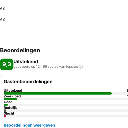
€ 0
€ 0
Beoordelingen
Uitstekend
9,3
gebaseerd op 12.496 scores van
topsites
Gastenbeoordelingen
Uitstekend
Zeer goed
Goed
Redelijk
Slecht
Beoordelingen weergeven