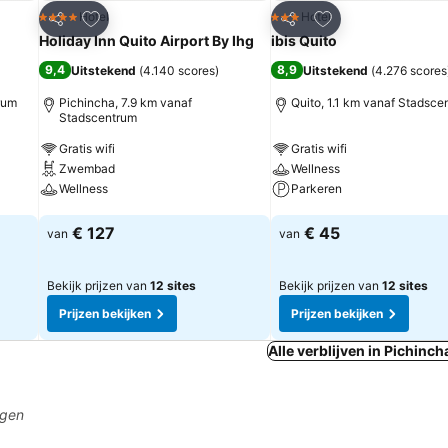
rieten
Toevoegen aan favorieten
Toevoegen aan fa
Hotel
Hotel
4 Sterren
3 Sterren
Delen
Delen
Holiday Inn Quito Airport By Ihg
ibis Quito
9,4
8,9
Uitstekend
(
4.140 scores
)
Uitstekend
(
4.276 scores
rum
Pichincha, 7.9 km vanaf
Quito, 1.1 km vanaf Stadsce
Stadscentrum
Gratis wifi
Gratis wifi
Zwembad
Wellness
Wellness
Parkeren
Prijzen bekijken
Prijzen bekijken
€ 127
€ 45
van
van
Bekijk prijzen van
12 sites
Bekijk prijzen van
12 sites
Prijzen bekijken
Prijzen bekijken
Alle verblijven in Pichinch
agen