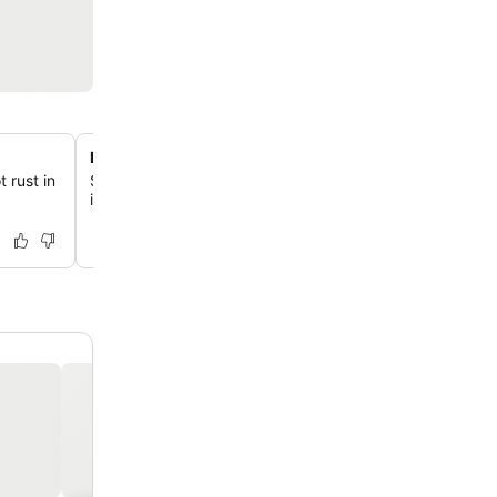
Incheckzuil voor vluchten ter plaatse
 rust in
Stroomlijn je vertrek met het gemak van een zelfbedien
incheckzuil voor vluchten, direct in de lobby van het hot