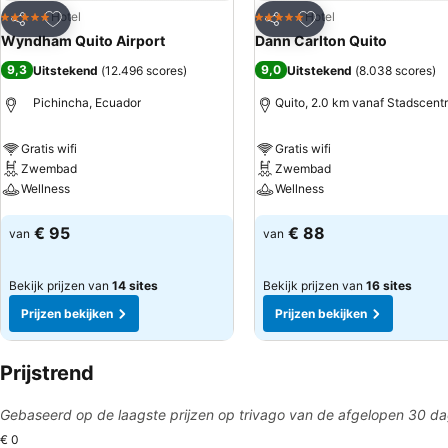
Toevoegen aan favorieten
Toevoegen aan favo
Hotel
Hotel
5 Sterren
5 Sterren
Delen
Delen
Wyndham Quito Airport
Dann Carlton Quito
9,3
9,0
Uitstekend
(
12.496 scores
)
Uitstekend
(
8.038 scores
)
Pichincha, Ecuador
Quito, 2.0 km vanaf Stadscent
Gratis wifi
Gratis wifi
Zwembad
Zwembad
Wellness
Wellness
Prijzen bekijken
Prijzen bekijken
€ 95
€ 88
van
van
Bekijk prijzen van
14 sites
Bekijk prijzen van
16 sites
Prijzen bekijken
Prijzen bekijken
Prijstrend
Gebaseerd op de laagste prijzen op trivago van de afgelopen 30 d
€ 0