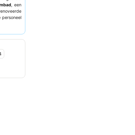
mbad
, een
noveerde
e personeel
 bestelling
n. Voor een
 vragen die
4