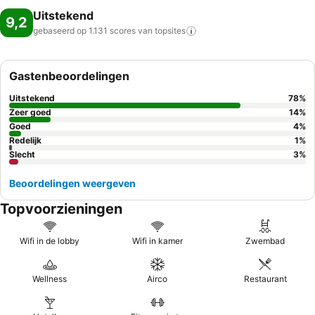
Uitstekend
9,2
gebaseerd op 1.131 scores van
topsites
Gastenbeoordelingen
Uitstekend
78
%
Zeer goed
14
%
Goed
4
%
Redelijk
1
%
Slecht
3
%
Beoordelingen weergeven
Topvoorzieningen
Wifi in de lobby
Wifi in kamer
Zwembad
Wellness
Airco
Restaurant