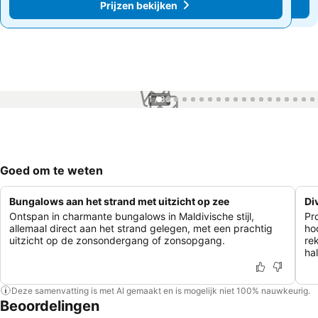
Prijzen bekijken
Prijzen bekijken
1 / 36
Goed om te weten
Bungalows aan het strand met uitzicht op zee
Di
Ontspan in charmante bungalows in Maldivische stijl,
Pro
allemaal direct aan het strand gelegen, met een prachtig
ho
uitzicht op de zonsondergang of zonsopgang.
re
ha
Deze samenvatting is met AI gemaakt en is mogelijk niet 100% nauwkeurig.
Beoordelingen