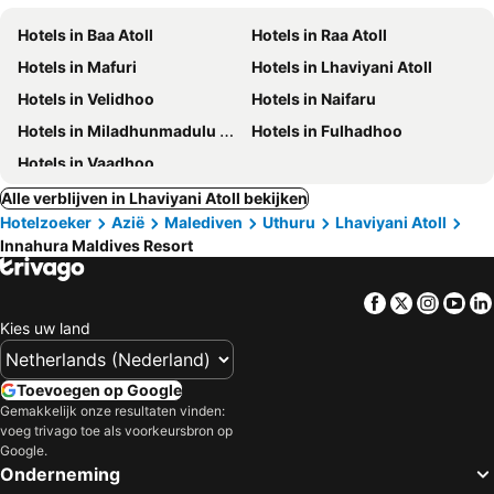
Hotels in Baa Atoll
Hotels in Raa Atoll
Hotels in Mafuri
Hotels in Lhaviyani Atoll
Hotels in Velidhoo
Hotels in Naifaru
Hotels in Miladhunmadulu Atoll
Hotels in Fulhadhoo
Hotels in Vaadhoo
Alle verblijven in Lhaviyani Atoll bekijken
Hotelzoeker
Azië
Malediven
Uthuru
Lhaviyani Atoll
Innahura Maldives Resort
Facebook
Twitter
Insta
Yo
Kies uw land
Toevoegen op Google
Gemakkelijk onze resultaten vinden:
voeg trivago toe als voorkeursbron op
Google.
Onderneming