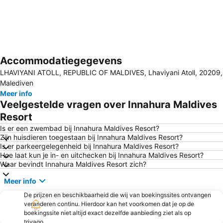
Accommodatiegegevens
Kaart uitvouwen
LHAVIYANI ATOLL, REPUBLIC OF MALDIVES, Lhaviyani Atoll, 20209,
Malediven
Meer info
Veelgestelde vragen over Innahura Maldives
Resort
Is er een zwembad bij Innahura Maldives Resort?
Zijn huisdieren toegestaan bij Innahura Maldives Resort?
Is er parkeergelegenheid bij Innahura Maldives Resort?
Hoe laat kun je in- en uitchecken bij Innahura Maldives Resort?
Waar bevindt Innahura Maldives Resort zich?
Meer info
De prijzen en beschikbaarheid die wij van boekingssites ontvangen
veranderen continu. Hierdoor kan het voorkomen dat je op de
boekingssite niet altijd exact dezelfde aanbieding ziet als op
trivago.