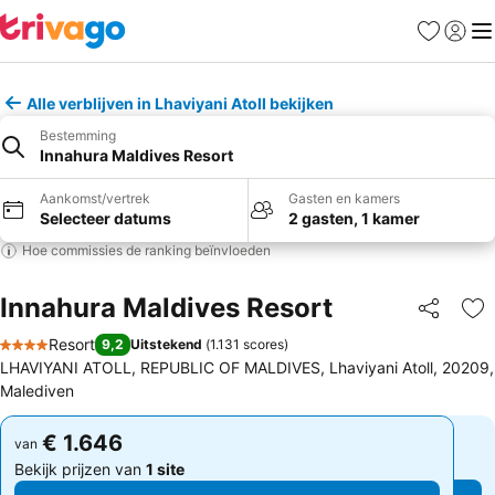
Favorieten
Aanmel
Me
Alle verblijven in Lhaviyani Atoll bekijken
Bestemming
Innahura Maldives Resort
Aankomst/vertrek
Gasten en kamers
Selecteer datums
2 gasten, 1 kamer
Hoe commissies de ranking beïnvloeden
Innahura Maldives Resort
Delen
To
Resort
9,2
Uitstekend
(
1.131 scores
)
4 Sterren
LHAVIYANI ATOLL, REPUBLIC OF MALDIVES, Lhaviyani Atoll, 20209,
Malediven
€ 1.646
€ 1.646
van
van
Bekijk prijzen van
1 site
Bekijk prijzen van
1 site