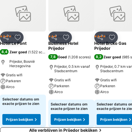
Motel
Hotel
Hotel
4 Sterren
3 Sterren
4 Sterren
Delen
Toevoegen aan favorieten
Delen
Toevoegen aan favorieten
Delen
Toevoege
Hotel Le Pont
Business Hotel
Hotel Brcko Gas
Prijedor
Prijedor
8,4
Zeer goed
(
1.522 scores
)
7,8
8,2
Goed
(
1.208 scores
)
Zeer goed
(
985 
Prijedor, Bosnië
Herzegovina
Prijedor, 0.5 km vanaf
Prijedor, 0.7 km va
Stadscentrum
Stadscentrum
Gratis wifi
Gratis wifi
Gratis wifi
Parkeren
Parkeren
Parkeren
Airco
Airco
Airco
Prijzen bekijken
Selecteer datums om
Prijzen bekijken
Prijzen bekijken
exacte prijzen te zien
Selecteer datums om
Selecteer datums o
exacte prijzen te zien
exacte prijzen te zie
Prijzen bekijken
Prijzen bekijken
Prijzen bekijken
Alle verblijven in Prijedor bekijken