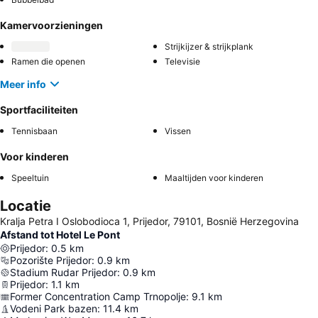
Kamervoorzieningen
Strijkijzer & strijkplank
Ramen die openen
Televisie
Meer info
Sportfaciliteiten
Tennisbaan
Vissen
Voor kinderen
Speeltuin
Maaltijden voor kinderen
Locatie
Kralja Petra I Oslobodioca 1, Prijedor, 79101, Bosnië Herzegovina
Afstand tot Hotel Le Pont
Prijedor
:
0.5
km
Pozorište Prijedor
:
0.9
km
Stadium Rudar Prijedor
:
0.9
km
Prijedor
:
1.1
km
Former Concentration Camp Trnopolje
:
9.1
km
Vodeni Park bazen
:
11.4
km