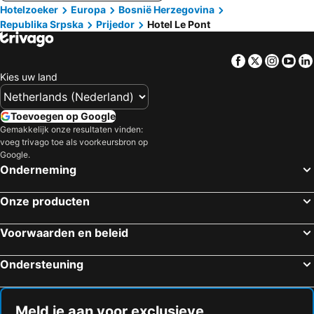
Hotelzoeker
Europa
Bosnië Herzegovina
Republika Srpska
Prijedor
Hotel Le Pont
Facebook
Twitter
Insta
Yo
Kies uw land
Toevoegen op Google
Gemakkelijk onze resultaten vinden:
voeg trivago toe als voorkeursbron op
Google.
Onderneming
Onze producten
Voorwaarden en beleid
Ondersteuning
Meld je aan voor exclusieve