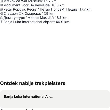
Mrakovica War Museum
:
16.7
km
Monument Voor De Revolutie
:
16.8
km
Petar Popović Pecija / Петар Поповић Пеција
:
17.7
km
Стадион ФК Омарска
:
17.9
km
Дом културе "Милош Мамић"
:
18.1
km
Banja Luka International Airport
:
46.9
km
Ontdek nabije trekpleisters
Kaart uitvouwen
Banja Luka International Airport