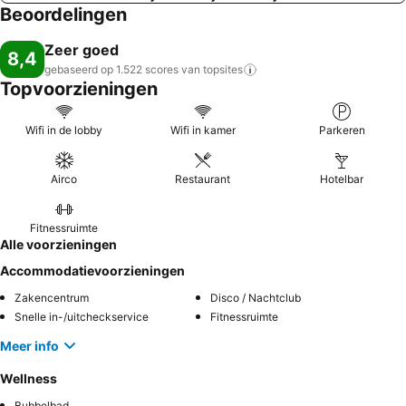
Beoordelingen
Zeer goed
8,4
gebaseerd op 1.522 scores van
topsites
Topvoorzieningen
Wifi in de lobby
Wifi in kamer
Parkeren
Airco
Restaurant
Hotelbar
Fitnessruimte
Alle voorzieningen
Accommodatievoorzieningen
Zakencentrum
Disco / Nachtclub
Snelle in-/uitcheckservice
Fitnessruimte
Meer info
Wellness
Bubbelbad