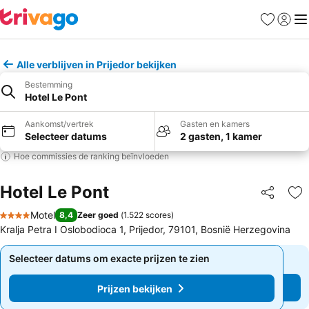
Favorieten
Aanmel
Me
Alle verblijven in Prijedor bekijken
Bestemming
Hotel Le Pont
Aankomst/vertrek
Gasten en kamers
Selecteer datums
2 gasten, 1 kamer
Hoe commissies de ranking beïnvloeden
Hotel Le Pont
Delen
To
Motel
8,4
Zeer goed
(
1.522 scores
)
4 Sterren
Kralja Petra I Oslobodioca 1, Prijedor, 79101, Bosnië Herzegovina
Selecteer datums om exacte prijzen te zien
Selecteer datums om exacte prijzen te zien
Prijzen bekijken
Prijzen bekijken