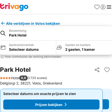
Favorieten
Aanmel
Me
Alle verblijven in Volos bekijken
Bestemming
Park Hotel
Aankomst/vertrek
Gasten en kamers
Selecteer datums
2 gasten, 1 kamer
Hoe commissies de ranking beïnvloeden
Park Hotel
Delen
To
Hotel
6,6
(
1.723 scores
)
4 Sterren
Deligiorgi 2, 38221, Volos, Griekenland
Selecteer datums om exacte prijzen te zien
Selecteer datums om exacte prijzen te zien
Prijzen bekijken
Prijzen bekijken