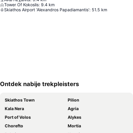
Tower Of Kokoslis
:
9.4
km
Skiathos Airport ‘Alexandros Papadiamantis’
:
51.5
km
Ontdek nabije trekpleisters
Kaart uitvouwen
Skiathos Town
Pilion
Kala Nera
Agria
Port of Volos
Alykes
Chorefto
Mortia