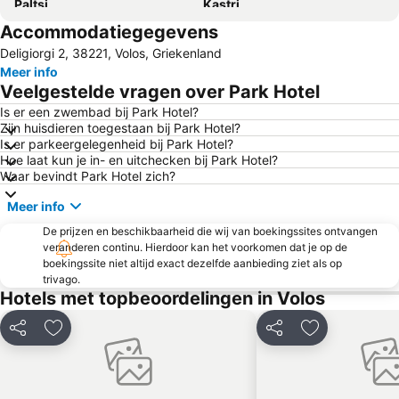
Paltsi
Kastri
Accommodatiegegevens
Agia Paraskevi
Katigiorgis
Deligiorgi 2, 38221, Volos, Griekenland
Pefki
Vassilias
Meer info
Damouchari
Luchthaven Nea Anchialos
Veelgestelde vragen over Park Hotel
Traditional settelement Paleo Trikeri-Panagia
Agiokampos
Is er een zwembad bij Park Hotel?
Zijn huisdieren toegestaan bij Park Hotel?
Kolios
Is er parkeergelegenheid bij Park Hotel?
Hoe laat kun je in- en uitchecken bij Park Hotel?
Waar bevindt Park Hotel zich?
Meer info
De prijzen en beschikbaarheid die wij van boekingssites ontvangen
veranderen continu. Hierdoor kan het voorkomen dat je op de
boekingssite niet altijd exact dezelfde aanbieding ziet als op
trivago.
Hotels met topbeoordelingen in Volos
Delen
Toevoegen aan favorieten
Delen
Toevoegen aa