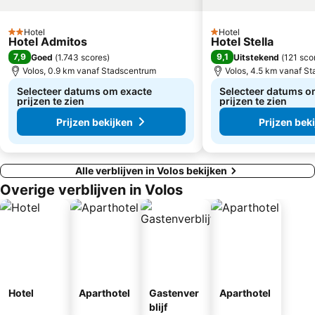
Hotel
Hotel
2 Sterren
1 Sterren
Hotel Admitos
Hotel Stella
7,9
9,1
Goed
(
1.743 scores
)
Uitstekend
(
121 sco
Volos, 0.9 km vanaf Stadscentrum
Volos, 4.5 km vanaf S
Selecteer datums om exacte
Selecteer datums o
prijzen te zien
prijzen te zien
Prijzen bekijken
Prijzen bek
Alle verblijven in Volos bekijken
Overige verblijven in Volos
Hotel
Aparthotel
Gastenver
Aparthotel
blijf