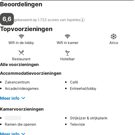
Beoordelingen
6,6
gebaseerd op 1.723 scores van
topsites
Topvoorzieningen
Wifi in de lobby
Wifi in kamer
Airco
Restaurant
Hotelbar
Alle voorzieningen
Accommodatievoorzieningen
Zakencentrum
Café
Arcade/videogames
Entreehal/lobby
Meer info
Kamervoorzieningen
Strijkijzer & strijkplank
Ramen die openen
Televisie
Meer info