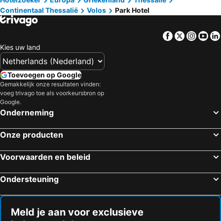
Continentaal Thessalië
Volos
Park Hotel
Facebook
Twitter
Insta
Yo
Kies uw land
Toevoegen op Google
Gemakkelijk onze resultaten vinden:
voeg trivago toe als voorkeursbron op
Google.
Onderneming
Onze producten
Voorwaarden en beleid
Ondersteuning
Meld je aan voor exclusieve