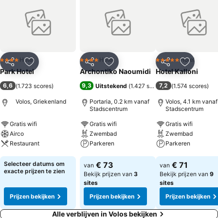
Hotel
Hotel
Hotel
4 Sterren
4 Sterren
5 Sterren
Delen
Toevoegen aan favorieten
Delen
Toevoegen aan favorieten
Delen
Toevoege
Park Hotel
Archontiko Naoumidi
Hotel Kalloni
6,6
9,3
7,2
(
1.723 scores
)
Uitstekend
(
1.427 scores
)
(
1.574 scores
)
Volos, Griekenland
Portaria, 0.2 km vanaf
Volos, 4.1 km vanaf
Stadscentrum
Stadscentrum
Gratis wifi
Gratis wifi
Gratis wifi
Airco
Zwembad
Zwembad
Restaurant
Parkeren
Parkeren
Prijzen bekijken
Prijzen bekijken
Prijzen bekijken
Selecteer datums om
€ 73
€ 71
van
van
exacte prijzen te zien
Bekijk prijzen van
3
Bekijk prijzen van
9
sites
sites
Prijzen bekijken
Prijzen bekijken
Prijzen bekijken
Alle verblijven in Volos bekijken