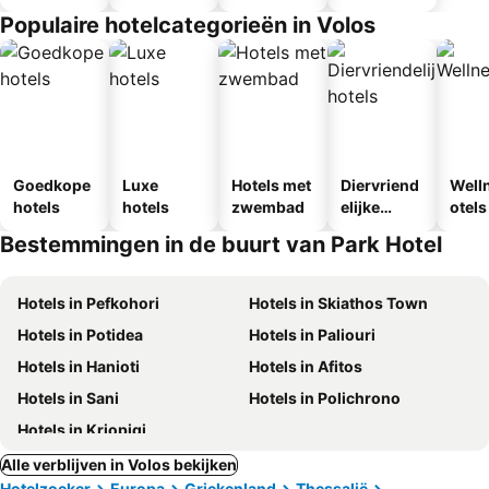
Populaire hotelcategorieën in Volos
Goedkope
Luxe
Hotels met
Diervriend
Well
hotels
hotels
zwembad
elijke
otels
hotels
Bestemmingen in de buurt van Park Hotel
Hotels in Pefkohori
Hotels in Skiathos Town
Hotels in Potidea
Hotels in Paliouri
Hotels in Hanioti
Hotels in Afitos
Hotels in Sani
Hotels in Polichrono
Hotels in Kriopigi
Alle verblijven in Volos bekijken
Hotelzoeker
Europa
Griekenland
Thessalië