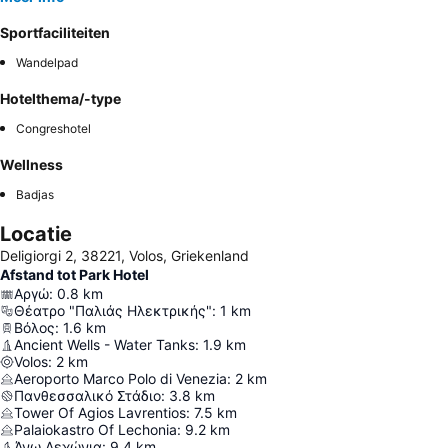
Sportfaciliteiten
Wandelpad
Hotelthema/-type
Congreshotel
Wellness
Badjas
Locatie
Deligiorgi 2, 38221, Volos, Griekenland
Afstand tot Park Hotel
Αργώ
:
0.8
km
Θέατρο "Παλιάς Ηλεκτρικής"
:
1
km
Βόλος
:
1.6
km
Ancient Wells - Water Tanks
:
1.9
km
Volos
:
2
km
Aeroporto Marco Polo di Venezia
:
2
km
Πανθεσσαλικό Στάδιο
:
3.8
km
Tower Of Agios Lavrentios
:
7.5
km
Palaiokastro Of Lechonia
:
9.2
km
Άνω Λεχώνια
:
9.4
km