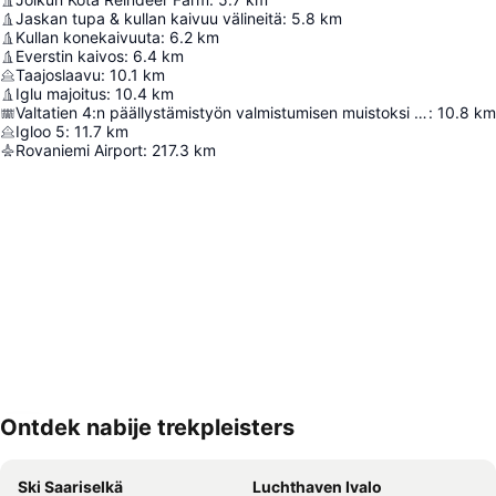
Jaskan tupa & kullan kaivuu välineitä
:
5.8
km
Kullan konekaivuuta
:
6.2
km
Everstin kaivos
:
6.4
km
Taajoslaavu
:
10.1
km
Iglu majoitus
:
10.4
km
Valtatien 4:n päällystämistyön valmistumisen muistoksi 5.9.1978
:
10.8
km
Igloo 5
:
11.7
km
Rovaniemi Airport
:
217.3
km
Ontdek nabije trekpleisters
Kaart uitvouwen
Ski Saariselkä
Luchthaven Ivalo