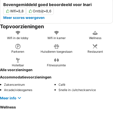
Bovengemiddeld goed beoordeeld voor Inari
Wifi
•
8,8
Ontbijt
•
8,6
Meer scores weergeven
Topvoorzieningen
Wifi in de lobby
Wifi in kamer
Wellness
Parkeren
Huisdieren toegestaan
Restaurant
Hotelbar
Fitnessruimte
Alle voorzieningen
Accommodatievoorzieningen
Zakencentrum
Café
Arcade/videogames
Snelle in-/uitcheckservice
Meer info
Wellness