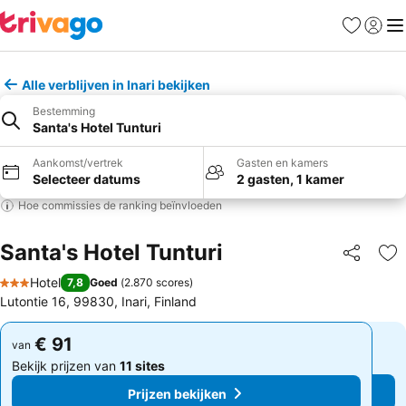
Favorieten
Aanmel
Me
Alle verblijven in Inari bekijken
Bestemming
Santa's Hotel Tunturi
Aankomst/vertrek
Gasten en kamers
Selecteer datums
2 gasten, 1 kamer
Hoe commissies de ranking beïnvloeden
Santa's Hotel Tunturi
Delen
To
Hotel
7,8
Goed
(
2.870 scores
)
3 Sterren
Lutontie 16, 99830, Inari, Finland
€ 91
€ 91
van
van
Bekijk prijzen van
11 sites
Bekijk prijzen van
11 sites
Prijzen bekijken
Prijzen bekijken