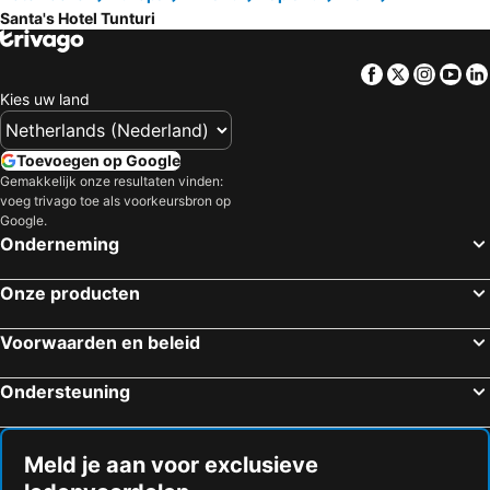
Santa's Hotel Tunturi
Facebook
Twitter
Insta
Yo
Kies uw land
Toevoegen op Google
Gemakkelijk onze resultaten vinden:
voeg trivago toe als voorkeursbron op
Google.
Onderneming
Onze producten
Voorwaarden en beleid
Ondersteuning
Meld je aan voor exclusieve