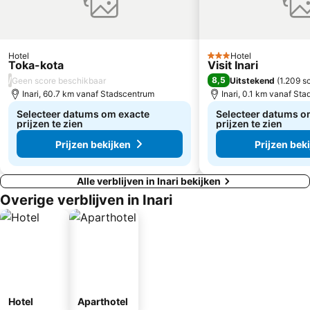
Hotel
Hotel
3 Sterren
Toka-kota
Visit Inari
/
8,5
Geen score beschikbaar
Uitstekend
(
1.209 s
Inari, 60.7 km vanaf Stadscentrum
Inari, 0.1 km vanaf St
Selecteer datums om exacte
Selecteer datums o
prijzen te zien
prijzen te zien
Prijzen bekijken
Prijzen bek
Alle verblijven in Inari bekijken
Overige verblijven in Inari
Hotel
Aparthotel