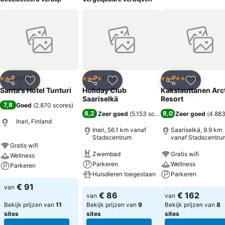
Hotel
Hotel
Hotel
3 Sterren
4 Sterren
5 Sterren
Delen
Toevoegen aan favorieten
Delen
Toevoegen aan favorieten
Delen
Toevoege
Santa's Hotel Tunturi
Holiday Club
Kakslauttanen Arc
Saariselkä
Resort
7,8
Goed
(
2.870 scores
)
8,2
8,0
Zeer goed
(
5.153 scores
)
Zeer goed
(
4.883
Inari, Finland
Inari, 56.1 km vanaf
Saariselkä, 9.9 km
Stadscentrum
vanaf Stadscentru
Gratis wifi
Zwembad
Gratis wifi
Wellness
Parkeren
Wellness
Parkeren
Huisdieren toegestaan
Parkeren
€ 91
van
€ 86
€ 162
van
van
Bekijk prijzen van
11
Bekijk prijzen van
9
Bekijk prijzen van
8
sites
sites
sites