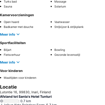
Turks bad
Massage
Sauna
Solarium
Kamervoorzieningen
Open haard
Vaatwasser
Badkamer met douche
Strijkijzer & strijkplank
Meer info
Sportfaciliteiten
Biljart
Bowling
Fietsverhuur
Gezonde levensstijl
Meer info
Voor kinderen
Maaltijden voor kinderen
Locatie
Lutontie 16, 99830, Inari, Finland
Afstand tot Santa's Hotel Tunturi
:
0.7
km
Joikun Kota Reindeer Farm
:
5.7
km