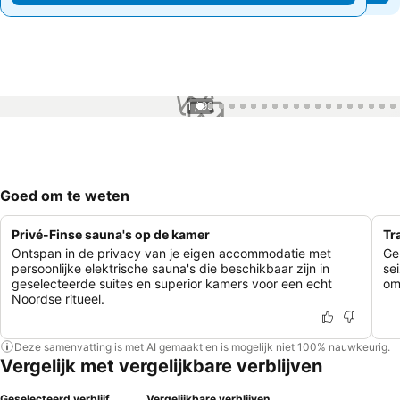
1 / 99
Goed om te weten
Privé-Finse sauna's op de kamer
Tr
Ontspan in de privacy van je eigen accommodatie met
Ge
persoonlijke elektrische sauna's die beschikbaar zijn in
se
geselecteerde suites en superior kamers voor een echt
om
Noordse ritueel.
Deze samenvatting is met AI gemaakt en is mogelijk niet 100% nauwkeurig.
Vergelijk met vergelijkbare verblijven
Geselecteerd verblijf
Vergelijkbare verblijven