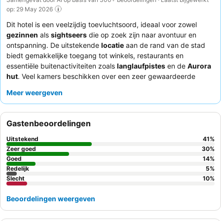
op: 29 May 2026
Dit hotel is een veelzijdig toevluchtsoord, ideaal voor zowel
gezinnen
als
sightseers
die op zoek zijn naar avontuur en
ontspanning. De uitstekende
locatie
aan de rand van de stad
biedt gemakkelijke toegang tot winkels, restaurants en
essentiële buitenactiviteiten zoals
langlaufpistes
en de
Aurora
hut
. Veel kamers beschikken over een zeer gewaardeerde
privésauna
, die een perfecte manier biedt om te ontspannen na
Meer weergeven
een dag vol verkenningen. Gasten prijzen consequent de
behulpzaamheid van het personeel
, met name het
receptieteam, en benadrukken het heerlijke eten en de
Gastenbeoordelingen
uitstekende service in het restaurant van het hotel. Voor de
beste ervaring kunt u overwegen een
appartement-stijl
Uitstekend
41
%
accommodatie
aan te vragen voor extra ruimte en comfort.
Zeer goed
30
%
Goed
14
%
Redelijk
5
%
Slecht
10
%
Beoordelingen weergeven