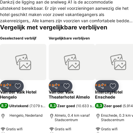
Dankzij de ligging aan de snelweg A1 is de accommodatie
uitstekend bereikbaar. Er zijn veel voorzieningen aanwezig die het
hotel geschikt maken voor zowel vakantiegangers als
zakenreizigers,. Alle kamers zijn voorzien van comfortabele bedden,
Vergelijk met vergelijkbare verblijven
een bureau en een aparte zithoek. De ruime badkamers beschikken
over een regendouche. Er zijn ook koffie- en theefaciliteiten
Geselecteerd verblijf
Vergelijkbare verblijven
aanwezig, en gasten maken gratis gebruik van wifi. Deze
accommodatie beschikt over tien multifunctionele conferentiezalen,
waar bijvoorbeeld bruiloften, personeelsfeesten of vergaderingen
gehouden kunnen worden. Gasten kunnen gratis parkeren en
gebruikmaken van de fitnessruimte. Van der Valk Hotel Hengelo
heeft een eigen restaurant, waar gasten kunnen plaatsnemen voor
een lekker ontbijtje, een stevige lunch of een smakelijk diner. Op
sommige dagen is er een live cooking buffet. Reizigers die graag
Hotel
Hotel
Hotel
4 Sterren
4 Sterren
4 Sterren
Delen
Toevoegen aan favorieten
Delen
Toevoegen aan favorieten
Delen
Toevoege
een balletje slaan, komen aan hun trekken in de op 6,5 kilometer
Van der Valk Hotel
Van der Valk
IntercityHotel
afstand gelegen Golfclub Driene. Het prachtige Kasteel Twickel ligt
Hengelo
Theaterhotel Almelo
Enschede
6,9 kilometer van de accommodatie.
8,7
8,3
8,3
Uitstekend
(
7.079 scores
)
Zeer goed
(
10.633 scores
)
Zeer goed
(
5.914
Hengelo, Nederland
Almelo, 0.4 km vanaf
Enschede, 0.3 km 
Stadscentrum
Stadscentrum
Gratis wifi
Gratis wifi
Gratis wifi