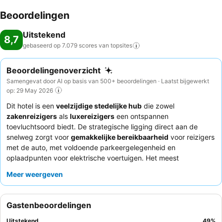
Beoordelingen
Uitstekend
8,7
gebaseerd op 7.079 scores van
topsites
Beoordelingenoverzicht
Samengevat door AI op basis van 500+ beoordelingen · Laatst bijgewerkt
op: 29 May 2026
Dit hotel is een
veelzijdige stedelijke hub
die zowel
zakenreizigers
als
luxereizigers
een ontspannen
toevluchtsoord biedt. De strategische ligging direct aan de
snelweg zorgt voor
gemakkelijke bereikbaarheid
voor reizigers
met de auto, met voldoende parkeergelegenheid en
oplaadpunten voor elektrische voertuigen. Het meest
opvallende kenmerk van het hotel zijn de indrukwekkende
Meer weergeven
wellnessfaciliteiten
, waaronder een ruim en schoon zwembad
en een moderne, rustige saunaruimte met unieke opties zoals
een ijskamer. Gasten prijzen consequent de
uitzonderlijke
Gastenbeoordelingen
service
van het vriendelijke en attente personeel, en het
uitgebreide ontbijtbuffet
is een hoogtepunt, met een breed
Uitstekend
49
%