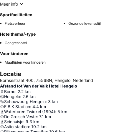
Meer info
Sportfaciliteiten
Fietsverhuur
Gezonde levensstijl
Hotelthema/-type
Congreshotel
Voor kinderen
Maaltijden voor kinderen
Locatie
Bornsestraat 400, 7556BN, Hengelo, Nederland
Afstand tot Van der Valk Hotel Hengelo
Borne
:
2.2
km
Hengelo
:
2.6
km
Schouwburg Hengelo
:
3
km
F.B.K Stadion
:
4.4
km
Watertoren Twickel (1894)
:
5
km
De Grolsch Veste
:
7.1
km
Seinhuisje
:
9.3
km
Asito stadion
:
10.2
km
Rijksmuseum Twenthe
:
10.6
km