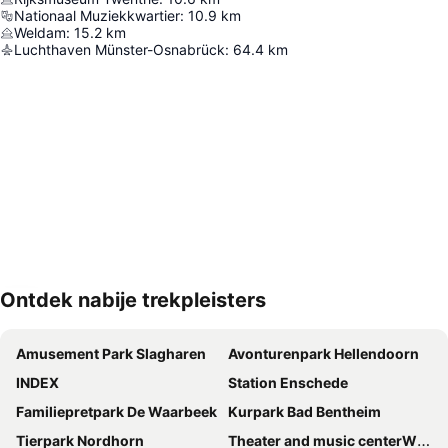
Nationaal Muziekkwartier
:
10.9
km
Weldam
:
15.2
km
Luchthaven Münster-Osnabrück
:
64.4
km
Ontdek nabije trekpleisters
Kaart uitvouwen
Amusement Park Slagharen
Avonturenpark Hellendoorn
INDEX
Station Enschede
Familiepretpark De Waarbeek
Kurpark Bad Bentheim
Tierpark Nordhorn
Theater and music centerWilmink