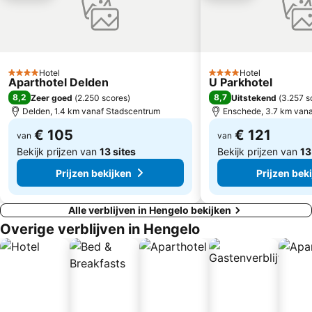
Hotel
Hotel
4 Sterren
4 Sterren
Aparthotel Delden
U Parkhotel
8,2
8,7
Zeer goed
(
2.250 scores
)
Uitstekend
(
3.257 s
Delden, 1.4 km vanaf Stadscentrum
Enschede, 3.7 km van
€ 105
€ 121
van
van
Bekijk prijzen van
13 sites
Bekijk prijzen van
13
Prijzen bekijken
Prijzen bek
Alle verblijven in Hengelo bekijken
Overige verblijven in Hengelo