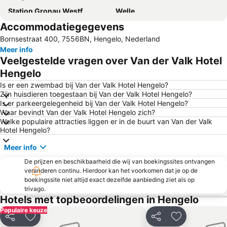
Station Gronau Westf.
Welle
Accommodatiegegevens
Darfeld
Enschedesemarkt
Bornsestraat 400, 7556BN, Hengelo, Nederland
Burg Bentheim
Inselbad BAHIA
Meer info
Station Ochtrup
Haarmühle
Veelgestelde vragen over Van der Valk Hotel
Speicherbecken Geeste
Stieltjeskanaal
Hengelo
Stadthalle Rheine
Offlumer See
Is er een zwembad bij Van der Valk Hotel Hengelo?
Zijn huisdieren toegestaan bij Van der Valk Hotel Hengelo?
Naturzoo Rheine
Wasserburg Gemen
Is er parkeergelegenheid bij Van der Valk Hotel Hengelo?
Waar bevindt Van der Valk Hotel Hengelo zich?
Welke populaire attracties liggen er in de buurt van Van der Valk
Hotel Hengelo?
Meer info
De prijzen en beschikbaarheid die wij van boekingssites ontvangen
veranderen continu. Hierdoor kan het voorkomen dat je op de
boekingssite niet altijd exact dezelfde aanbieding ziet als op
trivago.
Hotels met topbeoordelingen in Hengelo
Populaire keuze
Delen
Toevoegen aan favorieten
Delen
Toevoegen aa