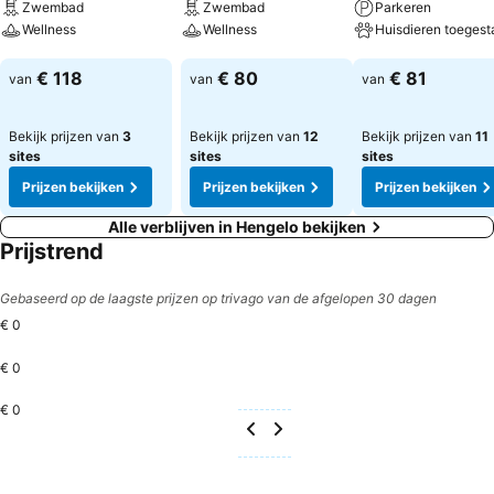
Zwembad
Zwembad
Parkeren
Wellness
Wellness
Huisdieren toegest
Prijzen bekijken
Prijzen bekijken
Prijzen bekijken
€ 118
€ 80
€ 81
van
van
van
Bekijk prijzen van
3
Bekijk prijzen van
12
Bekijk prijzen van
11
sites
sites
sites
Prijzen bekijken
Prijzen bekijken
Prijzen bekijken
Alle verblijven in Hengelo bekijken
Prijstrend
Gebaseerd op de laagste prijzen op trivago van de afgelopen 30 dagen
€ 0
€ 0
€ 0