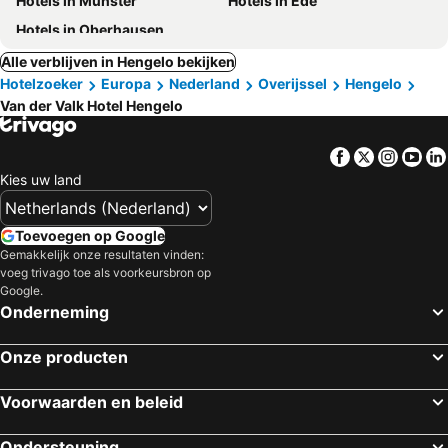
Hotels in Münster
Hotels in Ede
Hotels in Oberhausen
Alle verblijven in Hengelo bekijken
Hotelzoeker
Europa
Nederland
Overijssel
Hengelo
Van der Valk Hotel Hengelo
Facebook
Twitter
Insta
Yo
Kies uw land
Toevoegen op Google
Gemakkelijk onze resultaten vinden:
voeg trivago toe als voorkeursbron op
Google.
Onderneming
Onze producten
Voorwaarden en beleid
Ondersteuning