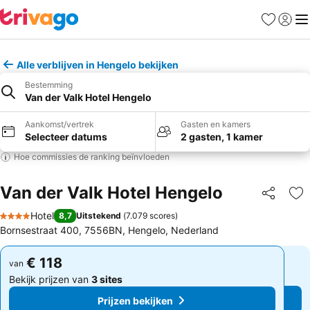
Favorieten
Aanmel
Me
Alle verblijven in Hengelo bekijken
Bestemming
Van der Valk Hotel Hengelo
Aankomst/vertrek
Gasten en kamers
Selecteer datums
2 gasten, 1 kamer
Hoe commissies de ranking beïnvloeden
Van der Valk Hotel Hengelo
Delen
To
Hotel
8,7
Uitstekend
(
7.079 scores
)
4 Sterren
Bornsestraat 400, 7556BN, Hengelo, Nederland
€ 118
€ 118
van
van
Bekijk prijzen van
3 sites
Bekijk prijzen van
3 sites
Prijzen bekijken
Prijzen bekijken