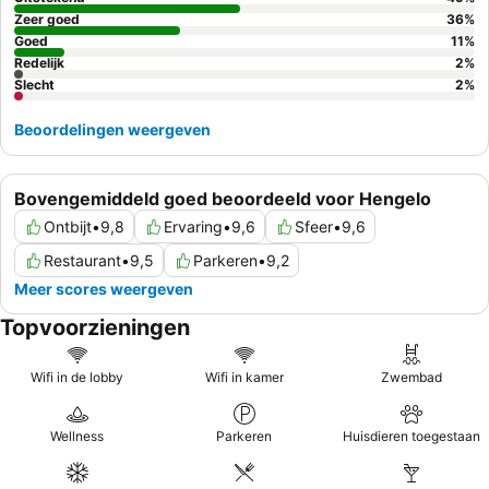
scala aan hoogwaardige opties. Voor een echt verwenmoment
Zeer goed
36
%
kunt u overwegen een kamer te boeken met een
Goed
ruime
11
%
Redelijk
2
%
badkamer
voorzien van zowel een groot ligbad als een aparte
Slecht
2
%
inloopdouche.
Beoordelingen weergeven
Bovengemiddeld goed beoordeeld voor Hengelo
Ontbijt
•
9,8
Ervaring
•
9,6
Sfeer
•
9,6
Restaurant
•
9,5
Parkeren
•
9,2
Meer scores weergeven
Topvoorzieningen
Wifi in de lobby
Wifi in kamer
Zwembad
Wellness
Parkeren
Huisdieren toegestaan