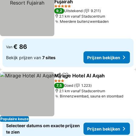
Fujairah
Prijzen bekijken
5 Sterren
9,2
Uitstekend
9.211
2.1 km vanaf Stadscentrum
Meerdere buitenzwembaden
Prijzen beki
€ 86
Van
Bekijk prijzen van
7 sites
Prijzen bekijken
Mirage Hotel Al Aqah
Delen
Toevoegen aan favorieten
Prijz
3 Sterren
7,5
Goed
1.223
2.1 km vanaf Stadscentrum
Binnenzwembad, sauna en stoombad
Prijz
Populaire keuze
Selecteer datums om exacte prijzen
Prijzen bekijken
te zien