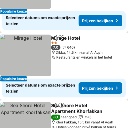
Populaire keuze
Selecteer datums om exacte prijzen
Prijzen bekijken
te zien
Mirage Hotel
Delen
Toevoegen aan favorieten
Prijzen bekijk
2 Sterren
7,0
640
Dibba, 14.5 km vanaf Al Aqah
Restaurants en winkels in het hotel
Prijzen
Populaire keuze
Selecteer datums om exacte prijzen
Prijzen bekijken
te zien
Sea Shore Hotel
Delen
Toevoegen aan favorieten
Apartment Khorfakkan
Prijzen bekijken
8,1
Zeer goed
798
Khor Fakkan, 15.5 km vanaf Al Aqah
Opties voor een privé balkon of terras