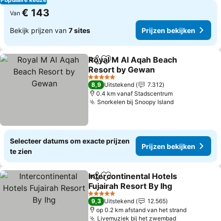
€ 143
Van
Bekijk prijzen van
7 sites
Prijzen bekijken
Royal M Al Aqah Beach
Delen
Toevoegen aan favorieten
Resort by Gewan
Prijzen bekijken
5 Sterren
8,9
Uitstekend
7.312
0.4 km vanaf Stadscentrum
Snorkelen bij Snoopy Island
Prijzen bekij
Selecteer datums om exacte prijzen
Prijzen bekijken
te zien
Intercontinental Hotels
Delen
Toevoegen aan favorieten
Fujairah Resort By Ihg
Prijzen bekijken
5 Sterren
9,3
Uitstekend
12.565
op 0.2 km afstand van het strand
Livemuziek bij het zwembad
Prijzen beki