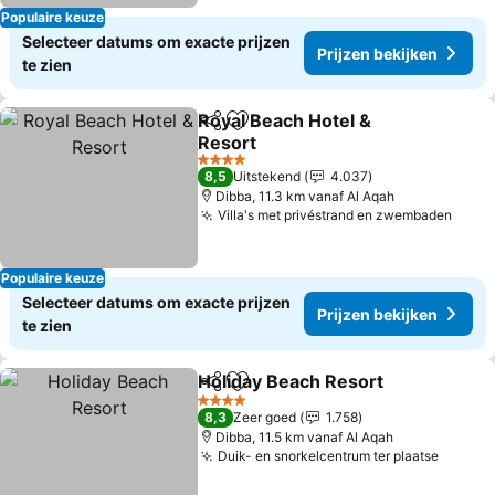
Populaire keuze
Selecteer datums om exacte prijzen
Prijzen bekijken
te zien
Royal Beach Hotel &
Delen
Toevoegen aan favorieten
Resort
Prijzen bekijken
4 Sterren
8,5
Uitstekend
4.037
Dibba, 11.3 km vanaf Al Aqah
Villa's met privéstrand en zwembaden
Prijz
Populaire keuze
Selecteer datums om exacte prijzen
Prijzen bekijken
te zien
Holiday Beach Resort
Delen
Toevoegen aan favorieten
Prijz
4 Sterren
8,3
Zeer goed
1.758
Dibba, 11.5 km vanaf Al Aqah
Duik- en snorkelcentrum ter plaatse
Prijze