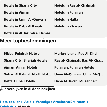
Hotels in Sharja City
Hotels in Ras al-Khaimah
Hotels in Ajman
Hotels in Fujairah
Hotels in Umm Al-Quwain
Hotels in Hatta
Hotels in Daba Al Bayah
Hotels in Khasab
Hotels in Al Jazirah al Hamra
Meer topbestemmingen
Dibba, Fujairah Hotels
Marjan Island, Ras Al-Khaimah Hotels
Sharja City, Sharjah Hotels
Ras al-Khaimah, Ras Al-Khaimah Hotels
Ajman, Ajman Hotels
Fujairah, Fujairah Hotels
Sohar, Al Batinah North Hotels
Umm Al-Quwain, Umm Al-Qaiwain Hotels
Hatta, Dubai Hotels
Daba Al Bayah, Musandam Hotels
Dubai, Dubai Hotels
Abu Dhabi, Abu Dhabi Hotels
Alle verblijven in Al Aqah bekijken
Al Ain, Abu Dhabi Hotels
Hotelzoeker
Azië
Verenigde Arabische Emiraten
Fujairah
Al Aqah