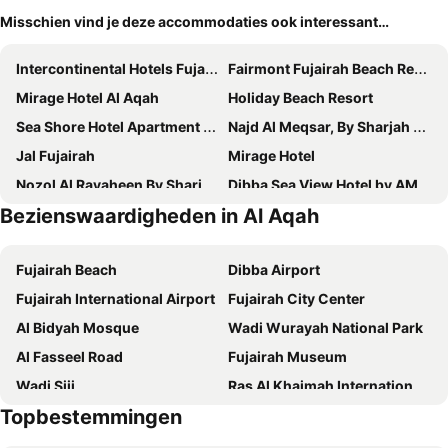
Misschien vind je deze accommodaties ook interessant…
Intercontinental Hotels Fujairah Resort By Ihg
Fairmont Fujairah Beach Resort
Mirage Hotel Al Aqah
Holiday Beach Resort
Sea Shore Hotel Apartment Khorfakkan
Najd Al Meqsar, By Sharjah Collection - Adults Only
Jal Fujairah
Mirage Hotel
Nozol Al Rayaheen By Sharjah Collection
Dibba Sea View Hotel by AMA Pro
Bezienswaardigheden in Al Aqah
Fujairah Beach
Dibba Airport
Fujairah International Airport
Fujairah City Center
Al Bidyah Mosque
Wadi Wurayah National Park
Al Fasseel Road
Fujairah Museum
Wadi Siji
Ras Al Khaimah International Airport
Topbestemmingen
Jabal Al Jais Mountain