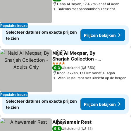
Daba Al Bayah, 17.4 km vanaf Al Aqah
Balkons met panoramisch zeezicht
Prijzen
Populaire keuze
Selecteer datums om exacte prijzen
Prijzen bekijken
te zien
Najd Al Meqsar, By
Delen
Toevoegen aan favorieten
Sharjah Collection -
Adults Only
Prijzen bekijken
4 Sterren
9,3
Uitstekend
350
Khor Fakkan, 17.1 km vanaf Al Aqah
Wishi restaurant met uitzicht op de bergen
Pr
Populaire keuze
Selecteer datums om exacte prijzen
Prijzen bekijken
te zien
Alhawameir Rest
Delen
Toevoegen aan favorieten
Prijzen b
9,8
Uitstekend
55