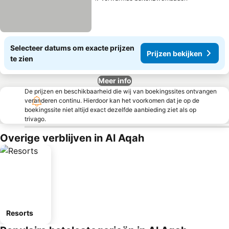
Prijzen bek
Selecteer datums om exacte prijzen
Prijzen bekijken
te zien
Meer info
De prijzen en beschikbaarheid die wij van boekingssites ontvangen
veranderen continu. Hierdoor kan het voorkomen dat je op de
boekingssite niet altijd exact dezelfde aanbieding ziet als op
trivago.
Overige verblijven in Al Aqah
Resorts