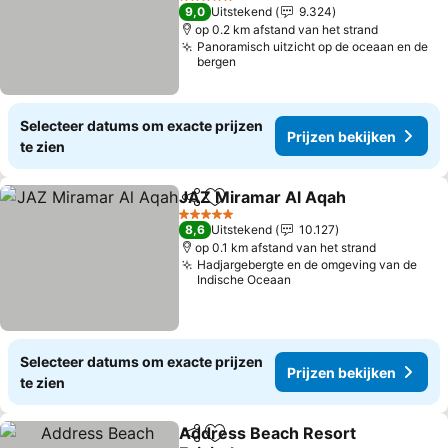
Prijzen bekijken
5 Sterren
9,0
Uitstekend
9.324
op 0.2 km afstand van het strand
Panoramisch uitzicht op de oceaan en de
bergen
Selecteer datums om exacte prijzen
Prijzen bekijken
te zien
JAZ Miramar Al Aqah
Delen
Toevoegen aan favorieten
Prijz
5 Sterren
8,6
Uitstekend
10.127
op 0.1 km afstand van het strand
Hadjargebergte en de omgeving van de
Indische Oceaan
Selecteer datums om exacte prijzen
Prijzen bekijken
te zien
Address Beach Resort
Delen
Toevoegen aan favorieten