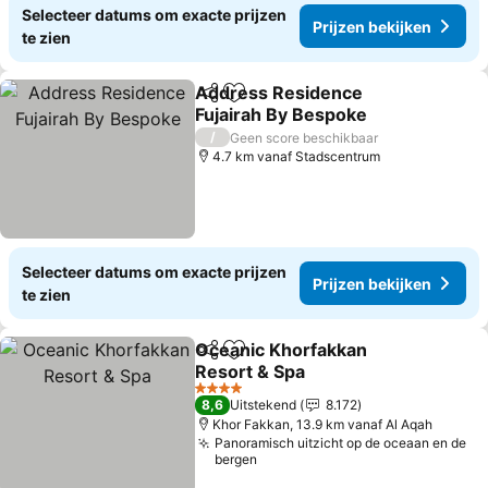
Selecteer datums om exacte prijzen
Prijzen bekijken
te zien
Address Residence
Delen
Toevoegen aan favorieten
Fujairah By Bespoke
Prijzen bekijken
/
Geen score beschikbaar
4.7 km vanaf Stadscentrum
Selecteer datums om exacte prijzen
Prijzen bekijken
te zien
Oceanic Khorfakkan
Delen
Toevoegen aan favorieten
Resort & Spa
Prijzen bekijken
4 Sterren
8,6
Uitstekend
8.172
Khor Fakkan, 13.9 km vanaf Al Aqah
Panoramisch uitzicht op de oceaan en de
bergen