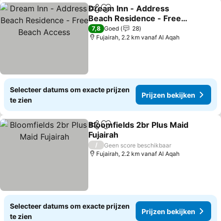
Dream Inn - Address
Delen
Toevoegen aan favorieten
Beach Residence - Free
Beach Access
Prijzen bekijken
7,8
Goed
28
Fujairah, 2.2 km vanaf Al Aqah
Selecteer datums om exacte prijzen
Prijzen bekijken
te zien
Bloomfields 2br Plus Maid
Delen
Toevoegen aan favorieten
Fujairah
Prijzen bekijken
/
Geen score beschikbaar
Fujairah, 2.2 km vanaf Al Aqah
Selecteer datums om exacte prijzen
Prijzen bekijken
te zien