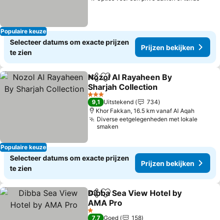
Prijz
Populaire keuze
Selecteer datums om exacte prijzen
Prijzen bekijken
te zien
Nozol Al Rayaheen By
Delen
Toevoegen aan favorieten
Sharjah Collection
Prijzen bekijken
3 Sterren
9,1
Uitstekend
734
Khor Fakkan, 16.5 km vanaf Al Aqah
Diverse eetgelegenheden met lokale
smaken
Populaire keuze
Selecteer datums om exacte prijzen
Prijzen bekijken
te zien
Dibba Sea View Hotel by
Delen
Toevoegen aan favorieten
AMA Pro
Prijzen bekijken
1 Sterren
7,7
Goed
158