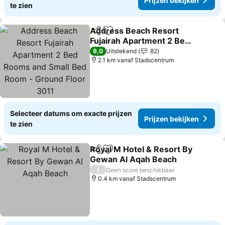
Prijzen bekijken
te zien
Address Beach Resort
Delen
Toevoegen aan favorieten
Fujairah Apartment 2 Bed
Rooms and Small Bed
Prijzen bekijken
9,0
Uitstekend
82
Room - Ground Floor
2.1 km vanaf Stadscentrum
3011
Selecteer datums om exacte prijzen
Prijzen bekijken
te zien
Royal M Hotel & Resort By
Delen
Toevoegen aan favorieten
Gewan Al Aqah Beach
Prijzen bekijken
/
Geen score beschikbaar
0.4 km vanaf Stadscentrum