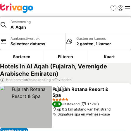
Favorieten
Aanmel
Me
Bestemming
Al Aqah
Aankomst/vertrek
Gasten en kamers
Selecteer datums
2 gasten, 1 kamer
Sorteren
Filteren
Kaart
Hotels in Al Aqah (Fujairah, Verenigde
Arabische Emiraten)
Hoe commissies de ranking beïnvloeden
Fujairah Rotana Resort &
Delen
Toevoegen aan favorieten
Spa
Prijzen bekijken
5 Sterren
8,8
Uitstekend
17.761
op 0.2 km afstand van het strand
Signature spa en wellness-oase
Prijzen b
Populaire keuze