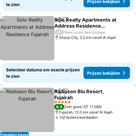
Prijzen bekijken
te zien
Solo Realty Apartments at
Delen
Toevoegen aan favorieten
Address Residence
Fujairah
Prijzen bekijken
/
Geen score beschikbaar
Sharja City, 2.3 km vanaf Al Aqah
Selecteer datums om exacte prijzen
Prijzen bekijken
te zien
Radisson Blu Resort,
Delen
Toevoegen aan favorieten
Fujairah
Prijzen bekijken
5 Sterren
8,4
Zeer goed
17.586
Fujairah, 12.0 km vanaf Al Aqah
Vijf buitenzwembaden
Prijzen bekijken
Populaire keuze