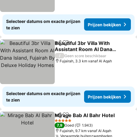
Selecteer datums om exacte prijzen
Prijzen bekijken
te zien
Beautiful 3br Villa With
Delen
Toevoegen aan favorieten
Assistant Room Al Dana
Island, Fujairah By Deluxe
Prijzen bekijken
/
Geen score beschikbaar
Holiday Homes
Fujairah, 3.3 km vanaf Al Aqah
Selecteer datums om exacte prijzen
Prijzen bekijken
te zien
Mirage Bab Al Bahr Hotel
Delen
Toevoegen aan favorieten
P
5 Sterren
7,9
Goed
1.943
Fujairah, 9.7 km vanaf Al Aqah
Verwarmde buitenzwembaden