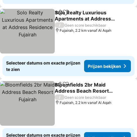
Solo Realty Luxurious
Delen
Toevoegen aan favorieten
Apartments at Address
Residence Fujairah
Prijzen bekijken
/
Geen score beschikbaar
Fujairah, 2.2 km vanaf Al Aqah
Selecteer datums om exacte prijzen
Prijzen bekijken
te zien
Bloomfields 2br Maid
Delen
Toevoegen aan favorieten
Address Beach Resort
Fujairah
Prijzen bekijken
/
Geen score beschikbaar
Fujairah, 2.2 km vanaf Al Aqah
Selecteer datums om exacte prijzen