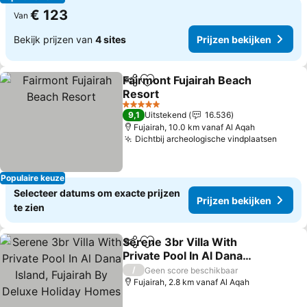
€ 123
Van
Bekijk prijzen van
4 sites
Prijzen bekijken
Fairmont Fujairah Beach
Delen
Toevoegen aan favorieten
Resort
Prijzen bekijken
5 Sterren
9,1
Uitstekend
16.536
Fujairah, 10.0 km vanaf Al Aqah
Dichtbij archeologische vindplaatsen
Prijze
Populaire keuze
Selecteer datums om exacte prijzen
Prijzen bekijken
te zien
Serene 3br Villa With
Delen
Toevoegen aan favorieten
Private Pool In Al Dana
Island, Fujairah By Deluxe
Prijzen bekijken
/
Geen score beschikbaar
Holiday Homes
Fujairah, 2.8 km vanaf Al Aqah