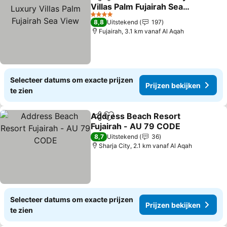
Delen
Toevoegen aan favorieten
Villas Palm Fujairah Sea
View
Prijzen bekijken
4 Sterren
8,8
Uitstekend
197
Fujairah, 3.1 km vanaf Al Aqah
Selecteer datums om exacte prijzen
Prijzen bekijken
te zien
Address Beach Resort
Delen
Toevoegen aan favorieten
Fujairah - AU 79 CODE
Prijzen bekijken
8,7
Uitstekend
36
Sharja City, 2.1 km vanaf Al Aqah
Selecteer datums om exacte prijzen
Prijzen bekijken
te zien