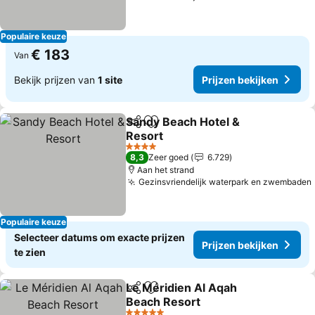
Populaire keuze
€ 183
Van
Bekijk prijzen van
1 site
Prijzen bekijken
Sandy Beach Hotel &
Delen
Toevoegen aan favorieten
Resort
Prijzen bekijken
4 Sterren
8,3
Zeer goed
6.729
Aan het strand
Gezinsvriendelijk waterpark en zwembaden
Populaire keuze
Selecteer datums om exacte prijzen
Prijzen bekijken
te zien
Le Méridien Al Aqah
Delen
Toevoegen aan favorieten
Beach Resort