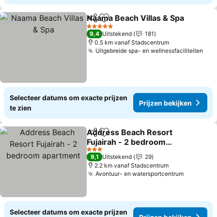
Naama Beach Villas & Spa
Delen
Toevoegen aan favorieten
5 Sterren
9,4
Uitstekend
181
0.5 km vanaf Stadscentrum
Uitgebreide spa- en wellnessfaciliteiten
Prij
Selecteer datums om exacte prijzen
Prijzen bekijken
te zien
Address Beach Resort
Delen
Toevoegen aan favorieten
Fujairah - 2 bedroom
apartment
Prijzen bekijken
3 Sterren
9,1
Uitstekend
29
2.2 km vanaf Stadscentrum
Avontuur- en watersportcentrum
Prijzen b
Selecteer datums om exacte prijzen