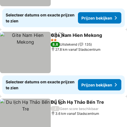
Selecteer datums om exacte prijzen
Prijzen bekijken
te zien
Gite Nam Hien Mekong
Delen
Toevoegen aan favorieten
2 Sterren
8,8
Uitstekend
135
27.8 km vanaf Stadscentrum
Selecteer datums om exacte prijzen
Prijzen bekijken
te zien
Du lịch Hạ Thảo Bến Tre
Delen
Toevoegen aan favorieten
/
Geen score beschikbaar
3.6 km vanaf Stadscentrum