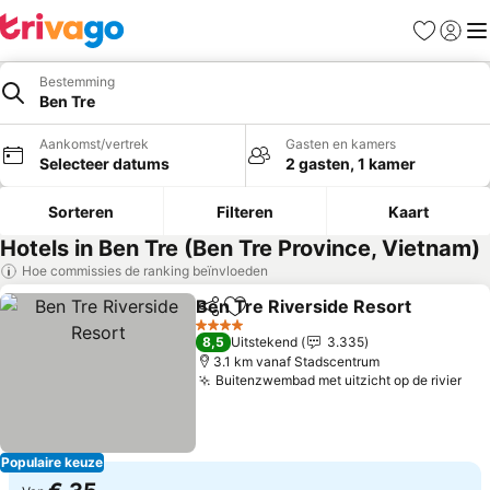
Favorieten
Aanmel
Me
Bestemming
Ben Tre
Aankomst/vertrek
Gasten en kamers
Selecteer datums
2 gasten, 1 kamer
Sorteren
Filteren
Kaart
Hotels in Ben Tre (Ben Tre Province, Vietnam)
Hoe commissies de ranking beïnvloeden
Ben Tre Riverside Resort
Delen
Toevoegen aan favorieten
4 Sterren
8,5
Uitstekend
3.335
3.1 km vanaf Stadscentrum
Buitenzwembad met uitzicht op de rivier
Populaire keuze