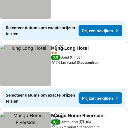
Selecteer datums om exacte prijzen
Prijzen bekijken
te zien
Hung Long Hotel
Delen
Toevoegen aan favorieten
2 Sterren
7,9
Goed
58
7.6 km vanaf Stadscentrum
Selecteer datums om exacte prijzen
Prijzen bekijken
te zien
Mango Home Riverside
Delen
Toevoegen aan favorieten
9,3
Uitstekend
164
5.6 km vanaf Stadscentrum