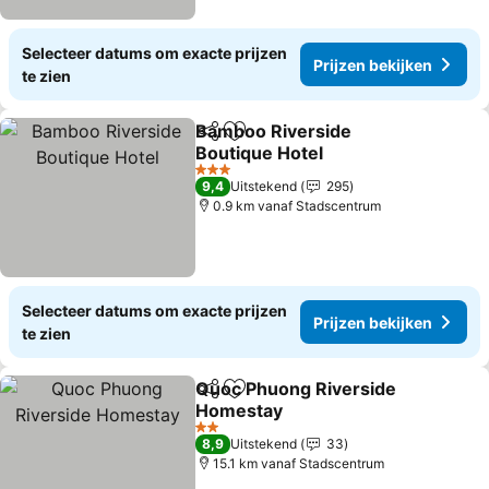
Selecteer datums om exacte prijzen
Prijzen bekijken
te zien
Bamboo Riverside
Delen
Toevoegen aan favorieten
Boutique Hotel
3 Sterren
9,4
Uitstekend
295
0.9 km vanaf Stadscentrum
Selecteer datums om exacte prijzen
Prijzen bekijken
te zien
Quoc Phuong Riverside
Delen
Toevoegen aan favorieten
Homestay
2 Sterren
8,9
Uitstekend
33
15.1 km vanaf Stadscentrum