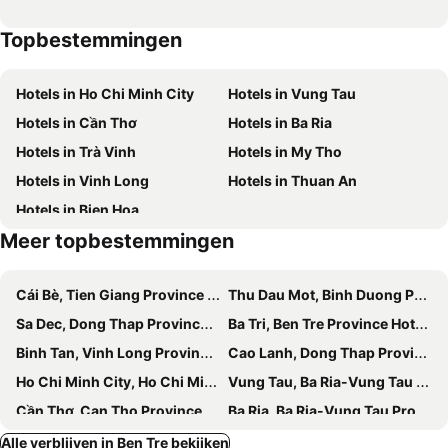
Topbestemmingen
Hotels in Ho Chi Minh City
Hotels in Vung Tau
Hotels in Cần Thơ
Hotels in Ba Ria
Hotels in Trà Vinh
Hotels in My Tho
Hotels in Vinh Long
Hotels in Thuan An
Hotels in Bien Hoa
Meer topbestemmingen
Cái Bè, Tien Giang Province Hotels
Thu Dau Mot, Binh Duong Province Hotels
Sa Dec, Dong Thap Province Hotels
Ba Tri, Ben Tre Province Hotels
Binh Tan, Vinh Long Province Hotels
Cao Lanh, Dong Thap Province Hotels
Ho Chi Minh City, Ho Chi Minh Municipality Hotels
Vung Tau, Ba Ria-Vung Tau Province Hotels
Cần Thơ, Can Tho Province Hotels
Ba Ria, Ba Ria-Vung Tau Province Hotels
Trà Vinh, Tra Vinh Province Hotels
My Tho, Tien Giang Province Hotels
Alle verblijven in Ben Tre bekijken