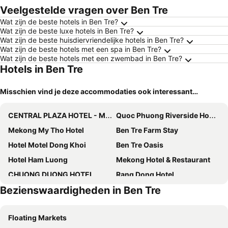
Veelgestelde vragen over Ben Tre
Wat zijn de beste hotels in Ben Tre?
Wat zijn de beste luxe hotels in Ben Tre?
Wat zijn de beste huisdiervriendelijke hotels in Ben Tre?
Wat zijn de beste hotels met een spa in Ben Tre?
Wat zijn de beste hotels met een zwembad in Ben Tre?
Hotels in Ben Tre
Misschien vind je deze accommodaties ook interessant…
CENTRAL PLAZA HOTEL - Mỹ Tho
Quoc Phuong Riverside Homestay
Mekong My Tho Hotel
Ben Tre Farm Stay
Hotel Motel Dong Khoi
Ben Tre Oasis
Hotel Ham Luong
Mekong Hotel & Restaurant
CHUONG DUONG HOTEL
Rang Dong Hotel
Bezienswaardigheden in Ben Tre
Song Tien Hotel
The Island Lodge
Minh Kieu Hotel
Minh Tai Hotel
Floating Markets
Homestay Coco Island
Hotel Hồng Cẩm