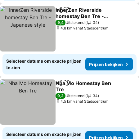
InnerZen Riverside
Delen
Toevoegen aan favorieten
homestay Ben Tre -
Japanese style
9,4
Uitstekend
34
4.8 km vanaf Stadscentrum
Selecteer datums om exacte prijzen
Prijzen bekijken
te zien
Nha Mo Homestay Ben
Delen
Toevoegen aan favorieten
Tre
9,2
Uitstekend
34
4.5 km vanaf Stadscentrum
Selecteer datums om exacte prijzen
Prijzen bekijken