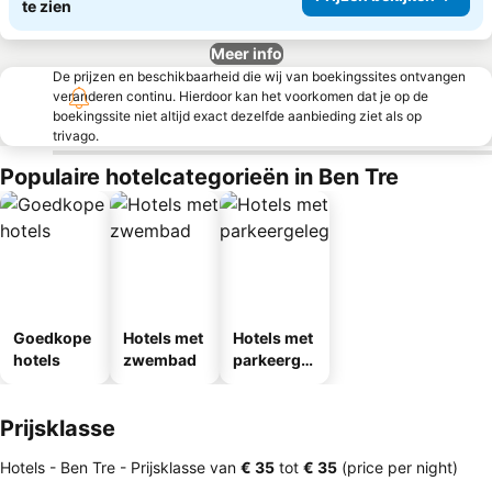
te zien
Meer info
De prijzen en beschikbaarheid die wij van boekingssites ontvangen
veranderen continu. Hierdoor kan het voorkomen dat je op de
boekingssite niet altijd exact dezelfde aanbieding ziet als op
trivago.
Populaire hotelcategorieën in Ben Tre
Goedkope
Hotels met
Hotels met
hotels
zwembad
parkeergel
egenheid
Prijsklasse
Hotels - Ben Tre -
Prijsklasse
van
‎€ 35
tot
‎€ 35
(price per night)