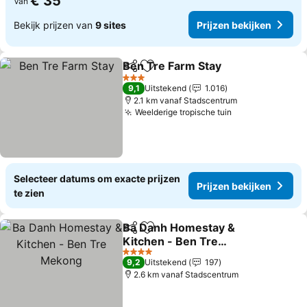
€ 35
Van
Bekijk prijzen van
9 sites
Prijzen bekijken
Ben Tre Farm Stay
Delen
Toevoegen aan favorieten
3 Sterren
9,1
Uitstekend
1.016
2.1 km vanaf Stadscentrum
Weelderige tropische tuin
Selecteer datums om exacte prijzen
Prijzen bekijken
te zien
Ba Danh Homestay &
Delen
Toevoegen aan favorieten
Kitchen - Ben Tre
Mekong
4 Sterren
9,2
Uitstekend
197
2.6 km vanaf Stadscentrum