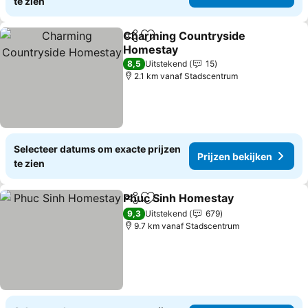
te zien
Charming Countryside
Delen
Toevoegen aan favorieten
Homestay
8,5
Uitstekend
15
2.1 km vanaf Stadscentrum
Selecteer datums om exacte prijzen
Prijzen bekijken
te zien
Phuc Sinh Homestay
Delen
Toevoegen aan favorieten
9,3
Uitstekend
679
9.7 km vanaf Stadscentrum