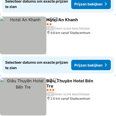
Selecteer datums om exacte prijzen
Prijzen bekijken
te zien
Hotel An Khanh
Delen
Toevoegen aan favorieten
2 Sterren
/
Geen score beschikbaar
9.8 km vanaf Stadscentrum
Selecteer datums om exacte prijzen
Prijzen bekijken
te zien
Điêu Thuyền Hotel Bến
Delen
Toevoegen aan favorieten
Tre
3 Sterren
/
Geen score beschikbaar
2.5 km vanaf Stadscentrum