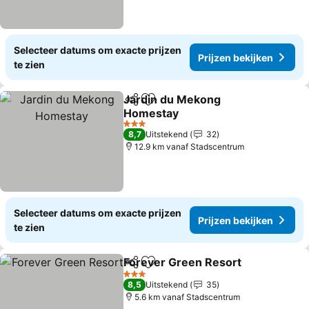
Selecteer datums om exacte prijzen
Prijzen bekijken
te zien
Jardin du Mekong
Delen
Toevoegen aan favorieten
Homestay
3 Sterren
8,7
Uitstekend
32
12.9 km vanaf Stadscentrum
Selecteer datums om exacte prijzen
Prijzen bekijken
te zien
Forever Green Resort
Delen
Toevoegen aan favorieten
3 Sterren
8,5
Uitstekend
35
5.6 km vanaf Stadscentrum