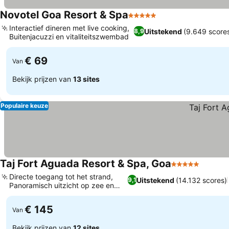
Novotel Goa Resort & Spa
5 Sterren
Interactief dineren met live cooking,
Uitstekend
(9.649 score
8,9
Buitenjacuzzi en vitaliteitszwembad
€ 69
Van
Bekijk prijzen van
13 sites
Populaire keuze
Taj Fort Aguada Resort & Spa, Goa
5 Sterren
Directe toegang tot het strand,
Uitstekend
(14.132 scores)
9,1
Panoramisch uitzicht op zee en
fort
€ 145
Van
Bekijk prijzen van
12 sites