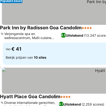
Populaire keuze
Park Inn by Radisson Goa Candolim
4 Sterren
Verjongende spa en
Uitstekend
(13.347 score
8,5
wellnesscentrum, Multi-cuisine
dineren bij Chapora
€ 41
Van
Bekijk prijzen van
10 sites
Hyatt Place Goa Candolim
4 Sterren
Diverse internationale gerechten,
Uitstekend
(2.259 scores)
8,7