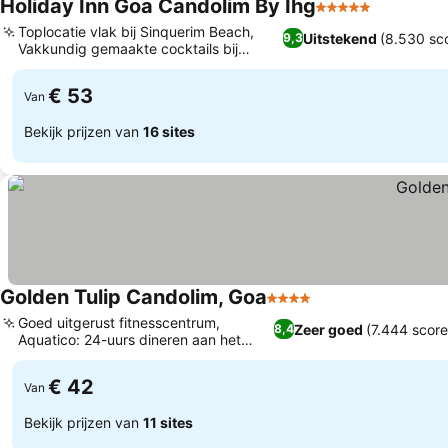
Holiday Inn Goa Candolim By Ihg
5 Sterren
Toplocatie vlak bij Sinquerim Beach,
Uitstekend
(8.530 sc
9,3
Vakkundig gemaakte cocktails bij
Atrium Bar
€ 53
Van
Bekijk prijzen van
16 sites
Golden Tulip Candolim, Goa
4 Sterren
Goed uitgerust fitnesscentrum,
Zeer goed
(7.444 score
8,4
Aquatico: 24-uurs dineren aan het
zwembad
€ 42
Van
Bekijk prijzen van
11 sites