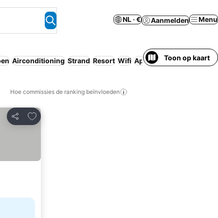
NL · €
Menu
Aanmelden
Toon op kaart
pen
Airconditioning
Strand
Resort
Wifi
Aparthotel
Gratis annule
Hoe commissies de ranking beïnvloeden
Toevoegen aan favorieten
Delen