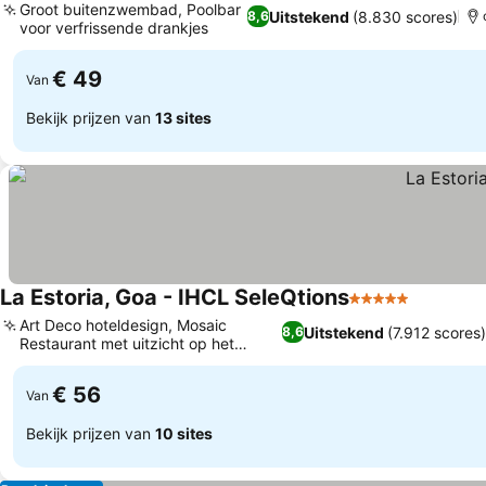
Groot buitenzwembad, Poolbar
Uitstekend
(8.830 scores)
8,6
voor verfrissende drankjes
€ 49
Van
Bekijk prijzen van
13 sites
La Estoria, Goa - IHCL SeleQtions
5 Sterren
Art Deco hoteldesign, Mosaic
Uitstekend
(7.912 scores
8,6
Restaurant met uitzicht op het
zwembad
€ 56
Van
Bekijk prijzen van
10 sites