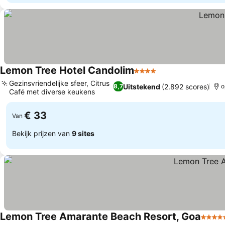
Lemon Tree Hotel Candolim
4 Sterren
Gezinsvriendelijke sfeer, Citrus
Uitstekend
(2.892 scores)
8,7
o
Café met diverse keukens
€ 33
Van
Bekijk prijzen van
9 sites
Lemon Tree Amarante Beach Resort, Goa
5 Ster