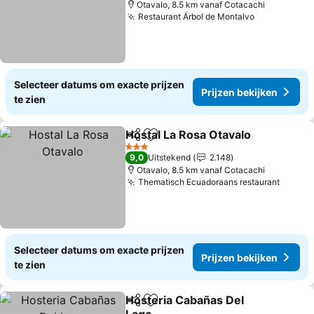
Otavalo, 8.5 km vanaf Cotacachi
Restaurant Árbol de Montalvo
Prijzen bek
Selecteer datums om exacte prijzen
Prijzen bekijken
te zien
Hostal La Rosa Otavalo
Delen
Toevoegen aan favorieten
Pri
3 Sterren
9,0
Uitstekend
2.148
Otavalo, 8.5 km vanaf Cotacachi
Thematisch Ecuadoraans restaurant
Prijze
Selecteer datums om exacte prijzen
Prijzen bekijken
te zien
Hosteria Cabañas Del
Delen
Toevoegen aan favorieten