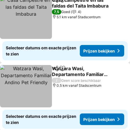
Casa campestre en las
Delen
Toevoegen aan favorieten
faldas del Taita Imbabura
Prijzen bekijken
7,5
Goed
4
5.1 km vanaf Stadscentrum
Selecteer datums om exacte prijzen
Prijzen bekijken
te zien
Watzara Wasi,
Delen
Toevoegen aan favorieten
Departamento Familiar
Andino Pet Friendly
Prijzen bekijken
/
Geen score beschikbaar
0.5 km vanaf Stadscentrum
Selecteer datums om exacte prijzen
Prijzen bekijken
te zien