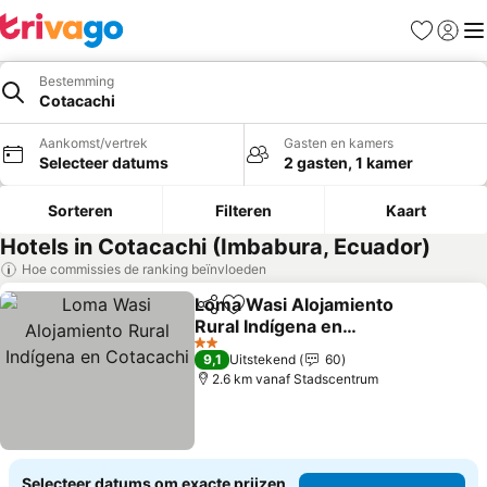
Favorieten
Aanmel
Me
Bestemming
Cotacachi
Aankomst/vertrek
Gasten en kamers
Selecteer datums
2 gasten, 1 kamer
Sorteren
Filteren
Kaart
Hotels in Cotacachi (Imbabura, Ecuador)
Hoe commissies de ranking beïnvloeden
Loma Wasi Alojamiento
Delen
Toevoegen aan favorieten
Rural Indígena en
Cotacachi
Prijzen bekijken
2 Sterren
9,1
Uitstekend
60
2.6 km vanaf Stadscentrum
Selecteer datums om exacte prijzen