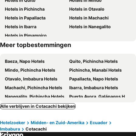
Hotels in Quito
Hotels in Mindo
Hotels in Pichincha
Hotels in Otavalo
Hotels in Papallacta
Hotels in Machachi
Hotels in Ibarra
Hotels in Nanegalito
Hotels in Pimampiro
Meer topbestemmingen
Baeza, Napo Hotels
Quito, Pichincha Hotels
Mindo, Pichincha Hotels
Pichincha, Manabí Hotels
Otavalo, Imbabura Hotels
Papallacta, Napo Hotels
Machachi, Pichincha Hotels
Ibarra, Imbabura Hotels
Nanegalito, Pichincha Hotels
Puerto Ayora, Galápagos Hotels
Puerto Baquerizo Moreno, Galápagos Hotels
Guayaquil, Guayas Hotels
Alle verblijven in Cotacachi bekijken
Cuenca, Azuay Hotels
Puerto Villamil, Galápagos Hotels
Hotelzoeker
Midden- en Zuid-Amerika
Ecuador
Baños, Tungurahua Hotels
Imbabura
Cotacachi