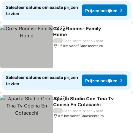
Selecteer datums om exacte prijzen
Prijzen bekijken
te zien
Cozy Rooms- Family
Delen
Toevoegen aan favorieten
Home
Prijzen bekijken
/
Geen score beschikbaar
1.5 km vanaf Stadscentrum
Selecteer datums om exacte prijzen
Prijzen bekijken
te zien
Aparta Studio Con Tina Tv
Delen
Toevoegen aan favorieten
Cocina En Cotacachi
Prijzen bekijken
/
Geen score beschikbaar
0.5 km vanaf Stadscentrum