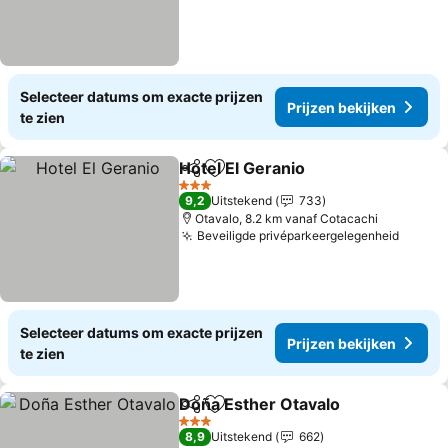
Selecteer datums om exacte prijzen
Prijzen bekijken
te zien
Hotel El Geranio
Delen
Toevoegen aan favorieten
Prijzen be
3 Sterren
9,2
Uitstekend
733
Otavalo, 8.2 km vanaf Cotacachi
Beveiligde privéparkeergelegenheid
Prijze
Selecteer datums om exacte prijzen
Prijzen bekijken
te zien
Doña Esther Otavalo
Delen
Toevoegen aan favorieten
Prijze
3 Sterren
8,9
Uitstekend
662