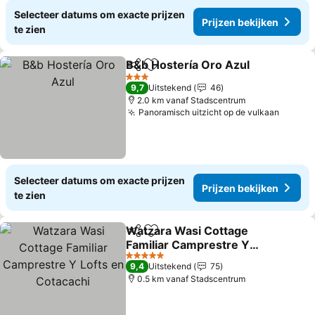
Selecteer datums om exacte prijzen
Prijzen bekijken
te zien
B&b Hostería Oro Azul
Delen
Toevoegen aan favorieten
Prij
3 Sterren
9,7
Uitstekend
46
2.0 km vanaf Stadscentrum
Panoramisch uitzicht op de vulkaan
Prijze
Selecteer datums om exacte prijzen
Prijzen bekijken
te zien
Watzara Wasi Cottage
Delen
Toevoegen aan favorieten
Familiar Camprestre Y
Lofts en Cotacachi
Prijzen bekijken
5 Sterren
9,4
Uitstekend
75
0.5 km vanaf Stadscentrum