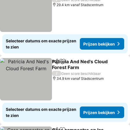
29.4 km vanaf Stadscentrum
Selecteer datums om exacte prijzen
Prijzen bekijken
te zien
Patricia And Ned's Cloud
Delen
Toevoegen aan favorieten
Forest Farm
Prijzen bekijken
/
Geen score beschikbaar
34.9 km vanaf Stadscentrum
Selecteer datums om exacte prijzen
Prijzen bekijken
te zien