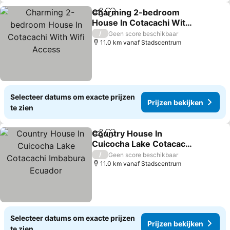
Charming 2-bedroom
Delen
Toevoegen aan favorieten
House In Cotacachi With
Wifi Access
Prijzen bekijken
/
Geen score beschikbaar
11.0 km vanaf Stadscentrum
Selecteer datums om exacte prijzen
Prijzen bekijken
te zien
Country House In
Delen
Toevoegen aan favorieten
Cuicocha Lake Cotacachi
Imbabura Ecuador
Prijzen bekijken
/
Geen score beschikbaar
11.0 km vanaf Stadscentrum
Selecteer datums om exacte prijzen
Prijzen bekijken
te zien