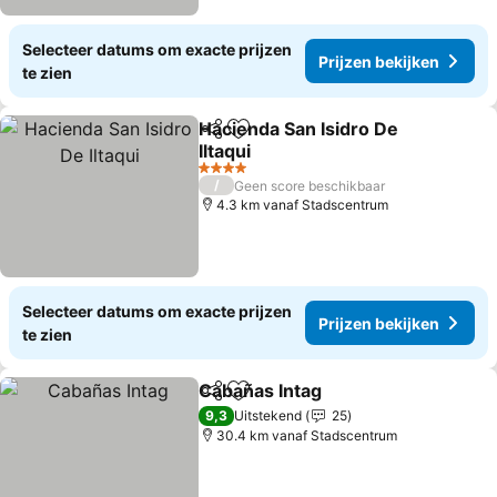
Selecteer datums om exacte prijzen
Prijzen bekijken
te zien
Hacienda San Isidro De
Delen
Toevoegen aan favorieten
Iltaqui
Prijzen bekijken
4 Sterren
/
Geen score beschikbaar
4.3 km vanaf Stadscentrum
Selecteer datums om exacte prijzen
Prijzen bekijken
te zien
Cabañas Intag
Delen
Toevoegen aan favorieten
Prijzen beki
9,3
Uitstekend
25
30.4 km vanaf Stadscentrum