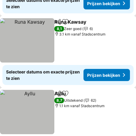
Selecteer datums om exacte prijzen
Prijzen bekijken
te zien
Runa Kawsay
Delen
Toevoegen aan favorieten
Prijzen bekij
8,1
Zeer goed
6
3.1 km vanaf Stadscentrum
Selecteer datums om exacte prijzen
Prijzen bekijken
te zien
Ayllu
Delen
Toevoegen aan favorieten
Prijzen bekijken
8,7
Uitstekend
62
1.1 km vanaf Stadscentrum