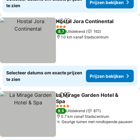
Prijzen bekijken
te zien
Hostal Jora Continental
Delen
Toevoegen aan favorieten
Pr
3 Sterren
8,7
Uitstekend
162
1.0 km vanaf Stadscentrum
Selecteer datums om exacte prijzen
Prijzen bekijken
te zien
La Mirage Garden Hotel &
Delen
Toevoegen aan favorieten
Spa
Prijzen bekijken
4 Sterren
9,5
Uitstekend
871
0.7 km vanaf Stadscentrum
Geurige tuinen met rondlopende pauwen
Pri