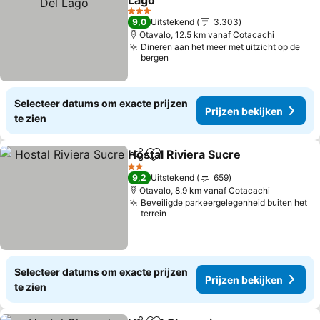
Lago
Prijzen bekijken
3 Sterren
9,0
Uitstekend
3.303
Otavalo, 12.5 km vanaf Cotacachi
Dineren aan het meer met uitzicht op de
bergen
Selecteer datums om exacte prijzen
Prijzen bekijken
te zien
Hostal Riviera Sucre
Delen
Toevoegen aan favorieten
Prijze
2 Sterren
9,2
Uitstekend
659
Otavalo, 8.9 km vanaf Cotacachi
Beveiligde parkeergelegenheid buiten het
terrein
Selecteer datums om exacte prijzen
Prijzen bekijken
te zien