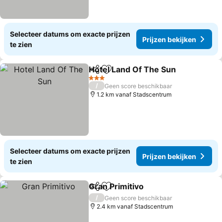
Selecteer datums om exacte prijzen
Prijzen bekijken
te zien
Hotel Land Of The Sun
Delen
Toevoegen aan favorieten
Prij
3 Sterren
/
Geen score beschikbaar
1.2 km vanaf Stadscentrum
Selecteer datums om exacte prijzen
Prijzen bekijken
te zien
Gran Primitivo
Delen
Toevoegen aan favorieten
Prijzen beki
/
Geen score beschikbaar
2.4 km vanaf Stadscentrum