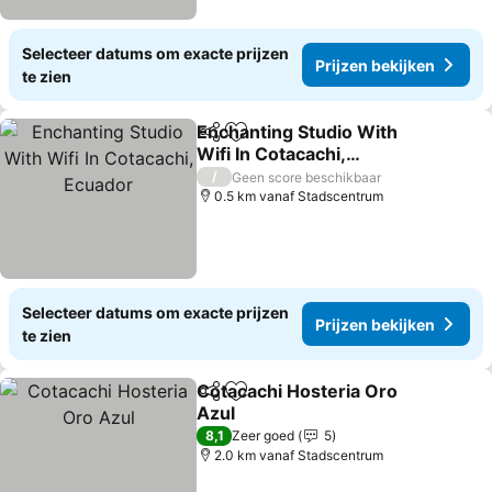
Selecteer datums om exacte prijzen
Prijzen bekijken
te zien
Enchanting Studio With
Delen
Toevoegen aan favorieten
Wifi In Cotacachi,
Ecuador
Prijzen bekijken
/
Geen score beschikbaar
0.5 km vanaf Stadscentrum
Selecteer datums om exacte prijzen
Prijzen bekijken
te zien
Cotacachi Hosteria Oro
Delen
Toevoegen aan favorieten
Azul
Prijzen bekijken
8,1
Zeer goed
5
2.0 km vanaf Stadscentrum