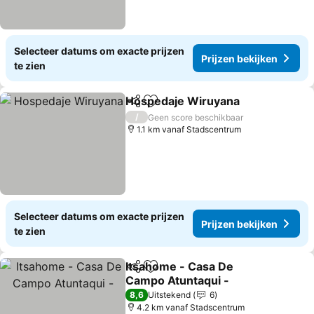
Selecteer datums om exacte prijzen
Prijzen bekijken
te zien
Hospedaje Wiruyana
Delen
Toevoegen aan favorieten
Prijz
/
Geen score beschikbaar
1.1 km vanaf Stadscentrum
Selecteer datums om exacte prijzen
Prijzen bekijken
te zien
Itsahome - Casa De
Delen
Toevoegen aan favorieten
Campo Atuntaqui -
Prijzen bekijken
8,6
Uitstekend
6
4.2 km vanaf Stadscentrum