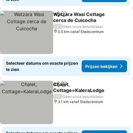
Watzara Wasi Cottage
Delen
Toevoegen aan favorieten
cerca de Cuicocha
Prijzen bekijken
/
Geen score beschikbaar
0.5 km vanaf Stadscentrum
Selecteer datums om exacte prijzen
Prijzen bekijken
te zien
Chalet,
Delen
Toevoegen aan favorieten
Cottage=KaleraLodge
Prijzen bekijken
/
Geen score beschikbaar
3.1 km vanaf Stadscentrum