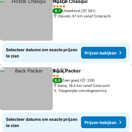
Hostal Chasqui
Delen
Toevoegen aan favorieten
Prijzen bek
4 Sterren
8,7
Uitstekend
941
Otavalo, 9.1 km vanaf Cotacachi
Selecteer datums om exacte prijzen
Prijzen bekijken
te zien
Back Packer
Delen
Toevoegen aan favorieten
Prijzen bekijk
2 Sterren
8,0
Zeer goed
328
Ibarra, 18.4 km vanaf Cotacachi
Toegewijde conciërgeservice
Prijzen bek
Selecteer datums om exacte prijzen
Prijzen bekijken
te zien