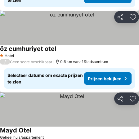
te zien
Delen
To
öz cumhuriyet otel
Hotel
1 Sterren
/
0.6 km vanaf Stadscentrum
Geen score beschikbaar
Selecteer datums om exacte prijzen
Prijzen bekijken
te zien
Delen
To
Mayd Otel
Geheel huis/appartement