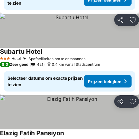
te zien
Delen
To
Subartu Hotel
Hotel
Spafaciliteiten om te ontspannen
3 Sterren
8,0
Zeer goed
421
0.4 km vanaf Stadscentrum
Selecteer datums om exacte prijzen
Prijzen bekijken
te zien
Delen
To
Elazig Fatih Pansiyon