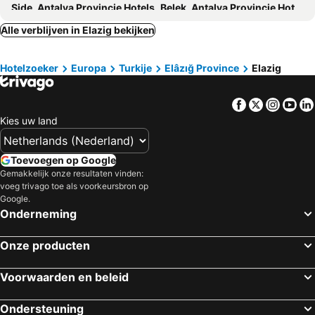
Side, Antalya Provincie Hotels
Belek, Antalya Provincie Hotels
Serik, Antalya Provincie Hotels
Fethiye, Mugla Province Hotels
Alle verblijven in Elazig bekijken
Hotelzoeker
Europa
Turkije
Elâzığ Province
Elazig
Facebook
Twitter
Insta
Yo
Kies uw land
Toevoegen op Google
Gemakkelijk onze resultaten vinden:
voeg trivago toe als voorkeursbron op
Google.
Onderneming
Onze producten
Voorwaarden en beleid
Ondersteuning