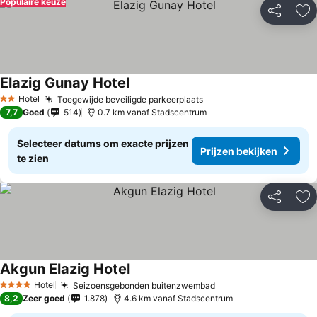
Populaire keuze
Delen
To
Elazig Gunay Hotel
Hotel
Toegewijde beveiligde parkeerplaats
2 Sterren
7,7
Goed
514
0.7 km vanaf Stadscentrum
Selecteer datums om exacte prijzen
Prijzen bekijken
te zien
Delen
To
Akgun Elazig Hotel
Hotel
Seizoensgebonden buitenzwembad
4 Sterren
8,2
Zeer goed
1.878
4.6 km vanaf Stadscentrum