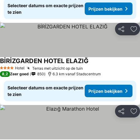
Selecteer datums om exacte prijzen
Prijzen bekijken
te zien
Delen
To
BİRİZGARDEN HOTEL ELAZIĞ
Hotel
Terras met uitzicht op de tuin
4 Sterren
8,2
Zeer goed
850
6.3 km vanaf Stadscentrum
Selecteer datums om exacte prijzen
Prijzen bekijken
te zien
Delen
To