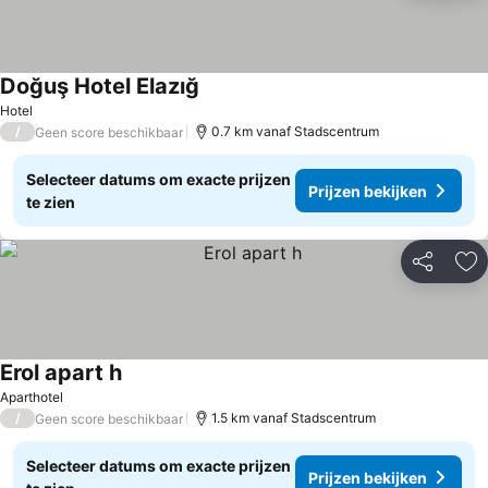
Doğuş Hotel Elazığ
Hotel
/
0.7 km vanaf Stadscentrum
Geen score beschikbaar
Selecteer datums om exacte prijzen
Prijzen bekijken
te zien
Delen
To
Erol apart h
Aparthotel
/
1.5 km vanaf Stadscentrum
Geen score beschikbaar
Selecteer datums om exacte prijzen
Prijzen bekijken