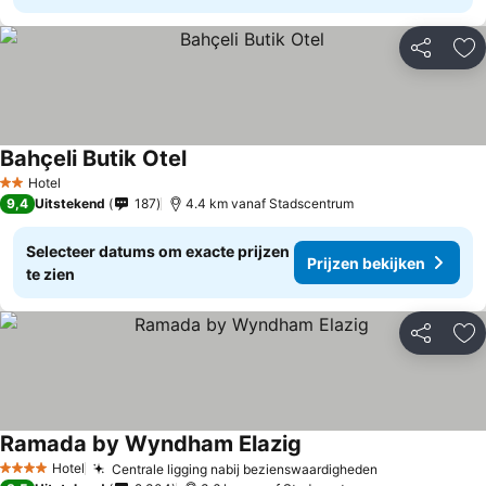
Delen
To
Bahçeli Butik Otel
Hotel
2 Sterren
9,4
Uitstekend
187
4.4 km vanaf Stadscentrum
Selecteer datums om exacte prijzen
Prijzen bekijken
te zien
Delen
To
Ramada by Wyndham Elazig
Hotel
Centrale ligging nabij bezienswaardigheden
4 Sterren