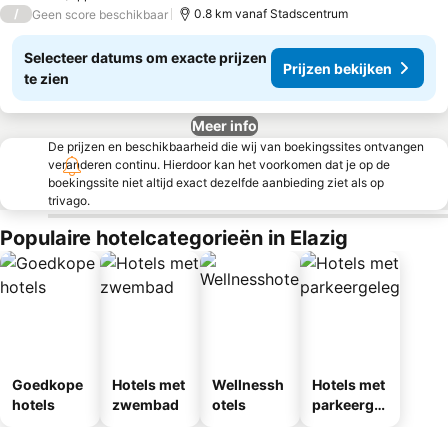
/
0.8 km vanaf Stadscentrum
Geen score beschikbaar
Selecteer datums om exacte prijzen
Prijzen bekijken
te zien
Meer info
De prijzen en beschikbaarheid die wij van boekingssites ontvangen
veranderen continu. Hierdoor kan het voorkomen dat je op de
boekingssite niet altijd exact dezelfde aanbieding ziet als op
trivago.
Populaire hotelcategorieën in Elazig
Goedkope
Hotels met
Wellnessh
Hotels met
hotels
zwembad
otels
parkeergel
egenheid