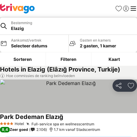
Favorieten
Aanmel
Me
Bestemming
Elazig
Aankomst/vertrek
Gasten en kamers
Selecteer datums
2 gasten, 1 kamer
Sorteren
Filteren
Kaart
Hotels in Elazig (Elâzığ Province, Turkije)
Hoe commissies de ranking beïnvloeden
Delen
To
Park Dedeman Elazığ
Hotel
Full-service spa en wellnesscentrum
4 Sterren
8,4
Zeer goed
2.106
1.7 km vanaf Stadscentrum