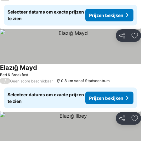
Selecteer datums om exacte prijzen
Prijzen bekijken
te zien
Delen
To
Elazığ Mayd
Bed & Breakfast
/
0.8 km vanaf Stadscentrum
Geen score beschikbaar
Selecteer datums om exacte prijzen
Prijzen bekijken
te zien
Delen
To