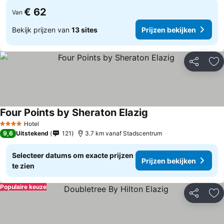
€ 62
Van
Bekijk prijzen van
13 sites
Prijzen bekijken
Delen
To
Four Points by Sheraton Elazig
Hotel
4 Sterren
9,6
Uitstekend
121
3.7 km vanaf Stadscentrum
Selecteer datums om exacte prijzen
Prijzen bekijken
te zien
Populaire keuze
Delen
To