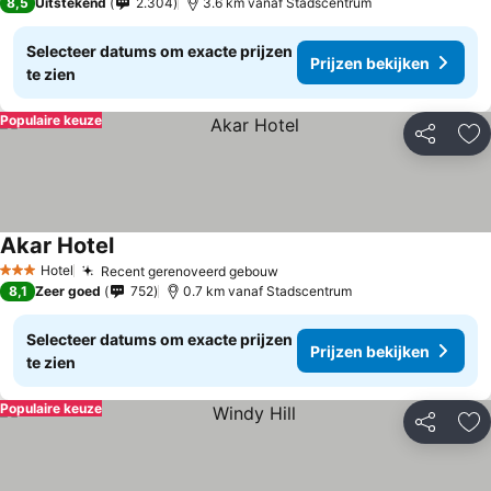
8,5
Uitstekend
2.304
3.6 km vanaf Stadscentrum
Selecteer datums om exacte prijzen
Prijzen bekijken
te zien
Populaire keuze
Delen
To
Akar Hotel
Hotel
Recent gerenoveerd gebouw
3 Sterren
8,1
Zeer goed
752
0.7 km vanaf Stadscentrum
Selecteer datums om exacte prijzen
Prijzen bekijken
te zien
Populaire keuze
Delen
To