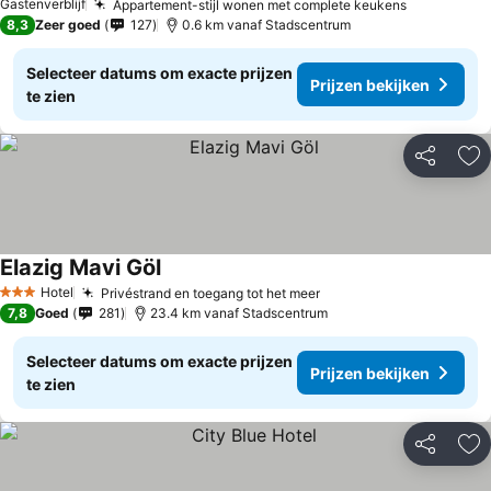
Gastenverblijf
Appartement-stijl wonen met complete keukens
8,3
Zeer goed
127
0.6 km vanaf Stadscentrum
Selecteer datums om exacte prijzen
Prijzen bekijken
te zien
Delen
To
Elazig Mavi Göl
Hotel
Privéstrand en toegang tot het meer
3 Sterren
7,8
Goed
281
23.4 km vanaf Stadscentrum
Selecteer datums om exacte prijzen
Prijzen bekijken
te zien
Delen
To