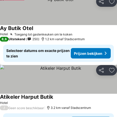
Delen
To
Ay Butik Otel
Hotel
Toegang tot gastenkeuken om te koken
8,6
Uitstekend
250
1.2 km vanaf Stadscentrum
Selecteer datums om exacte prijzen
Prijzen bekijken
te zien
Delen
To
Atikeler Harput Butik
Hotel
/
3.2 km vanaf Stadscentrum
Geen score beschikbaar