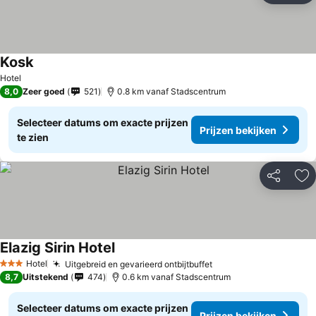
Kosk
Hotel
8,0
Zeer goed
521
0.8 km vanaf Stadscentrum
Selecteer datums om exacte prijzen
Prijzen bekijken
te zien
Delen
To
Elazig Sirin Hotel
Hotel
Uitgebreid en gevarieerd ontbijtbuffet
3 Sterren
8,7
Uitstekend
474
0.6 km vanaf Stadscentrum
Selecteer datums om exacte prijzen
Prijzen bekijken