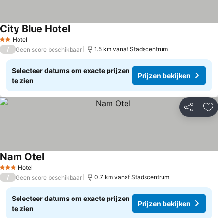
City Blue Hotel
Hotel
2 Sterren
/
1.5 km vanaf Stadscentrum
Geen score beschikbaar
Selecteer datums om exacte prijzen
Prijzen bekijken
te zien
Delen
To
Nam Otel
Hotel
3 Sterren
/
0.7 km vanaf Stadscentrum
Geen score beschikbaar
Selecteer datums om exacte prijzen
Prijzen bekijken
te zien