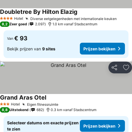
Doubletree By Hilton Elazig
Hotel
Diverse eetgelegenheden met internationale keuken
4 Sterren
8,2
Zeer goed
2.097
1.0 km vanaf Stadscentrum
€ 93
Van
Bekijk prijzen van
9 sites
Prijzen bekijken
Delen
To
Grand Aras Otel
Hotel
Eigen fitnessruimte
3 Sterren
8,8
Uitstekend
682
0.3 km vanaf Stadscentrum
Selecteer datums om exacte prijzen
Prijzen bekijken
te zien