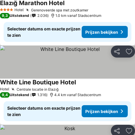
Elazığ Marathon Hotel
Hotel
Gerenoveerde spa met zoutkamer
4 Sterren
9,3
Uitstekend
2.036
1.0 km vanaf Stadscentrum
Selecteer datums om exacte prijzen
Prijzen bekijken
te zien
Delen
To
White Line Boutique Hotel
Hotel
Centrale locatie in Elazığ
9,4
Uitstekend
1.316
4.4 km vanaf Stadscentrum
Selecteer datums om exacte prijzen
Prijzen bekijken
te zien
Delen
To