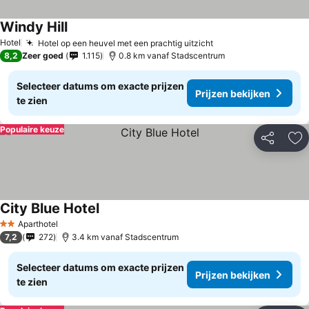
Windy Hill
Hotel
Hotel op een heuvel met een prachtig uitzicht
8,2
Zeer goed
1.115
0.8 km vanaf Stadscentrum
Selecteer datums om exacte prijzen
Prijzen bekijken
te zien
Populaire keuze
Delen
To
City Blue Hotel
Aparthotel
2 Sterren
7,2
272
3.4 km vanaf Stadscentrum
Selecteer datums om exacte prijzen
Prijzen bekijken
te zien