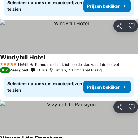
Selecteer datums om exacte prijzen
Prijzen bekijken
te zien
Delen
To
Windyhill Hotel
Hotel
Panoramisch uitzicht op de stad vanaf de heuvel
5 Sterren
8,2
Zeer goed
1.061
Tatvan, 2.3 km vanaf Elazig
Selecteer datums om exacte prijzen
Prijzen bekijken
te zien
Delen
To