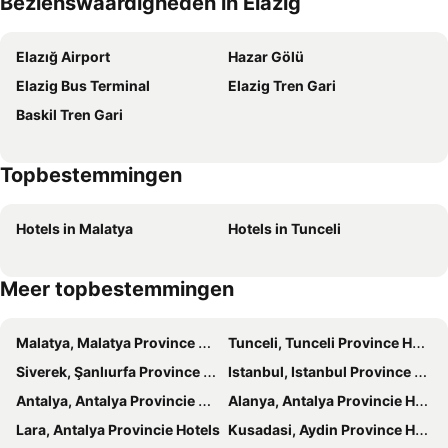
Bezienswaardigheden in Elazig
Windy Hill
Ay Butik Otel
Grand Aras Otel
BİRİZGARDEN HOTEL ELAZIĞ
Elazığ Airport
Hazar Gölü
Elazig Sirin Hotel
Elazig Mavi Göl
Elazig Bus Terminal
Elazig Tren Gari
Vizyon Life Pansiyon
Atikeler Harput Butik
Baskil Tren Gari
Suit 23
Topbestemmingen
Hotels in Malatya
Hotels in Tunceli
Meer topbestemmingen
Malatya, Malatya Province Hotels
Tunceli, Tunceli Province Hotels
Siverek, Şanlıurfa Province Hotels
Istanbul, Istanbul Province Hotels
Antalya, Antalya Provincie Hotels
Alanya, Antalya Provincie Hotels
Lara, Antalya Provincie Hotels
Kusadasi, Aydin Province Hotels