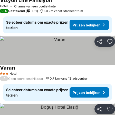
Vizyon Life Pansiyon
Hotel
Charme van een boetiekhotel
9,4
Uitstekend
131
1.0 km vanaf Stadscentrum
Selecteer datums om exacte prijzen
Prijzen bekijken
te zien
Delen
To
Varan
Hotel
3 Sterren
/
0.7 km vanaf Stadscentrum
Geen score beschikbaar
Selecteer datums om exacte prijzen
Prijzen bekijken
te zien
Delen
To