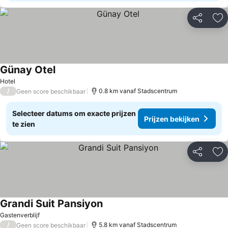
Delen
To
Günay Otel
Hotel
/
0.8 km vanaf Stadscentrum
Geen score beschikbaar
Selecteer datums om exacte prijzen
Prijzen bekijken
te zien
Delen
To
Grandi Suit Pansiyon
Gastenverblijf
/
5.8 km vanaf Stadscentrum
Geen score beschikbaar