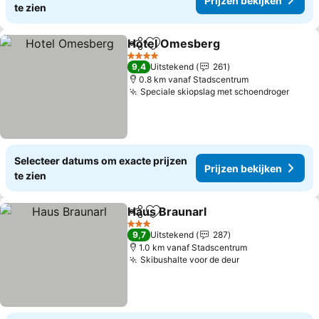
Prijzen bekijken
te zien
Hotel Omesberg
Delen
Toevoegen aan favorieten
4 Sterren
9,4
Uitstekend
261
0.8 km vanaf Stadscentrum
Speciale skiopslag met schoendroger
Selecteer datums om exacte prijzen
Prijzen bekijken
te zien
Haus Braunarl
Delen
Toevoegen aan favorieten
3 Sterren
9,7
Uitstekend
287
1.0 km vanaf Stadscentrum
Skibushalte voor de deur