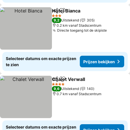
Hotel Bianca
Delen
Toevoegen aan favorieten
3 Sterren
9,2
Uitstekend
305
0.2 km vanaf Stadscentrum
Directe toegang tot de skipiste
Selecteer datums om exacte prijzen
Prijzen bekijken
te zien
Chalet Verwall
Delen
Toevoegen aan favorieten
4 Sterren
9,6
Uitstekend
140
0.7 km vanaf Stadscentrum
Selecteer datums om exacte prijzen