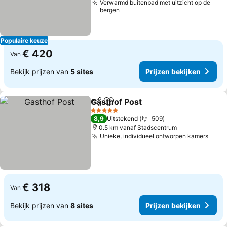
Verwarmd buitenbad met uitzicht op de
bergen
Populaire keuze
€ 420
Van
Bekijk prijzen van
5 sites
Prijzen bekijken
Gasthof Post
Delen
Toevoegen aan favorieten
5 Sterren
8,9
Uitstekend
509
0.5 km vanaf Stadscentrum
Unieke, individueel ontworpen kamers
€ 318
Van
Bekijk prijzen van
8 sites
Prijzen bekijken