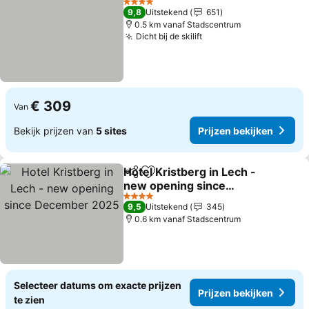
4 Sterren
9,8
Uitstekend
651
0.5 km vanaf Stadscentrum
Dicht bij de skilift
€ 309
Van
Bekijk prijzen van
5 sites
Prijzen bekijken
Hotel Kristberg in Lech -
Delen
Toevoegen aan favorieten
new opening since
December 2025
4 Sterren
9,5
Uitstekend
345
0.6 km vanaf Stadscentrum
Selecteer datums om exacte prijzen
Prijzen bekijken
te zien