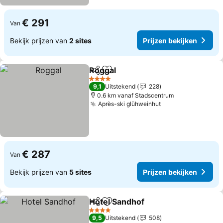
€ 291
Van
Bekijk prijzen van
2 sites
Prijzen bekijken
Roggal
Delen
Toevoegen aan favorieten
4 Sterren
9,1
Uitstekend
228
0.6 km vanaf Stadscentrum
Après-ski glühweinhut
€ 287
Van
Bekijk prijzen van
5 sites
Prijzen bekijken
Hotel Sandhof
Delen
Toevoegen aan favorieten
4 Sterren
9,5
Uitstekend
508