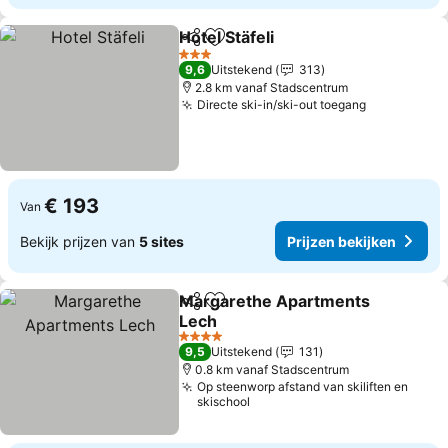
Hotel Stäfeli
Delen
Toevoegen aan favorieten
3 Sterren
9,6
Uitstekend
313
2.8 km vanaf Stadscentrum
Directe ski-in/ski-out toegang
€ 193
Van
Bekijk prijzen van
5 sites
Prijzen bekijken
Margarethe Apartments
Delen
Toevoegen aan favorieten
Lech
4 Sterren
9,5
Uitstekend
131
0.8 km vanaf Stadscentrum
Op steenworp afstand van skiliften en
skischool