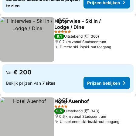
Prijzen bekijken
te zien
Hinterwies – Ski In /
Delen
Toevoegen aan favorieten
Lodge / Dine
5 Sterren
9,1
Uitstekend
360
0.7 km vanaf Stadscentrum
Directe ski-in/ski-out toegang
€ 200
Van
Bekijk prijzen van
7 sites
Prijzen bekijken
Hotel Auenhof
Delen
Toevoegen aan favorieten
4 Sterren
9,5
Uitstekend
343
0.6 km vanaf Stadscentrum
Uitstekende ski-in/ski-out toegang