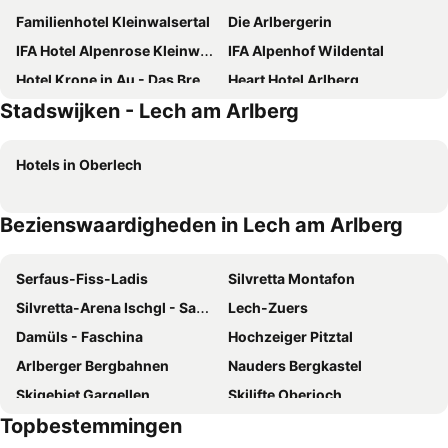
Familienhotel Kleinwalsertal
Die Arlbergerin
IFA Hotel Alpenrose Kleinwalsertal
IFA Alpenhof Wildental
Hotel Krone in Au - Das Bregenzerwaldhotel
Heart Hotel Arlberg
Stadswijken - Lech am Arlberg
Boutique Hotel Herzhof
Mondschein Hotel & Chalet
Hotel Post St. Anton
Pension der Steinbock - das 300 Jahre alte Bauernhaus - TIROL
Hotels in Oberlech
Hotel Kertess
Hotel Plattenhof
Hotel Apartments Alpenrose
Sporthotel St. Anton
Bezienswaardigheden in Lech am Arlberg
Almhof Rupp
Banyan Hotel
Hotel Riezler Hof
Après Post Hotel
Serfaus-Fiss-Ladis
Silvretta Montafon
Kösslerhof
Hotel Schwarzer Adler - Sport & Spa
Silvretta-Arena Ischgl - Samnaun
Lech-Zuers
T3 Gasthof Spullersee
Haller's Posthotel
Damüls - Faschina
Hochzeiger Pitztal
Hotel Alte Post St. Anton
Hotel Walserberg
Arlberger Bergbahnen
Nauders Bergkastel
Hotel Karl Schranz
Alpenhotel Widderstein
Skigebiet Gargellen
Skilifte Oberjoch
Suitehotel Kleinwalsertal
Hotel Anemone
Topbestemmingen
Mooserwirt
Oberjoch
Hotel Alte Krone
Hotel Tradizio