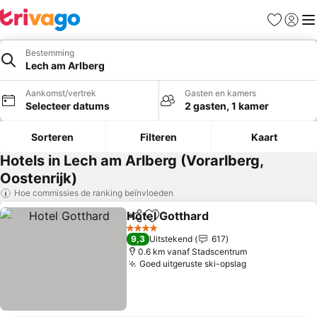
Favorieten
Aanmel
Me
Bestemming
Lech am Arlberg
Aankomst/vertrek
Gasten en kamers
Selecteer datums
2 gasten, 1 kamer
Sorteren
Filteren
Kaart
Hotels in Lech am Arlberg (Vorarlberg,
Oostenrijk)
Hoe commissies de ranking beïnvloeden
Hotel Gotthard
Delen
Toevoegen aan favorieten
4 Sterren
9,3
Uitstekend
617
0.6 km vanaf Stadscentrum
Goed uitgeruste ski-opslag