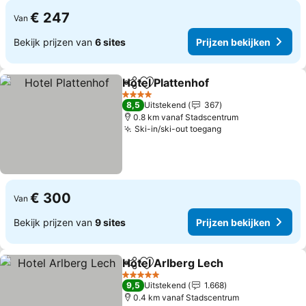
€ 247
Van
Bekijk prijzen van
6 sites
Prijzen bekijken
Hotel Plattenhof
Delen
Toevoegen aan favorieten
4 Sterren
8,5
Uitstekend
367
0.8 km vanaf Stadscentrum
Ski-in/ski-out toegang
€ 300
Van
Bekijk prijzen van
9 sites
Prijzen bekijken
Hotel Arlberg Lech
Delen
Toevoegen aan favorieten
5 Sterren
9,5
Uitstekend
1.668
0.4 km vanaf Stadscentrum