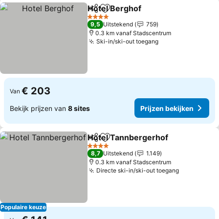
Hotel Berghof
Delen
Toevoegen aan favorieten
4 Sterren
9,5
Uitstekend
759
0.3 km vanaf Stadscentrum
Ski-in/ski-out toegang
€ 203
Van
Bekijk prijzen van
8 sites
Prijzen bekijken
Hotel Tannbergerhof
Delen
Toevoegen aan favorieten
4 Sterren
8,7
Uitstekend
1.149
0.3 km vanaf Stadscentrum
Directe ski-in/ski-out toegang
Populaire keuze