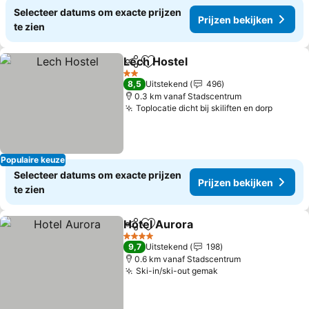
Selecteer datums om exacte prijzen
Prijzen bekijken
te zien
Lech Hostel
Delen
Toevoegen aan favorieten
2 Sterren
8,5
Uitstekend
496
0.3 km vanaf Stadscentrum
Toplocatie dicht bij skiliften en dorp
Populaire keuze
Selecteer datums om exacte prijzen
Prijzen bekijken
te zien
Hotel Aurora
Delen
Toevoegen aan favorieten
4 Sterren
9,7
Uitstekend
198
0.6 km vanaf Stadscentrum
Ski-in/ski-out gemak