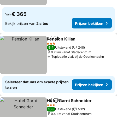
€ 365
Van
Bekijk prijzen van
2 sites
Prijzen bekijken
Pension Kilian
Delen
Toevoegen aan favorieten
3 Sterren
9,4
Uitstekend
248
0.2 km vanaf Stadscentrum
Toplocatie vlak bij de Oberlechbahn
Selecteer datums om exacte prijzen
Prijzen bekijken
te zien
Hotel Garni Schneider
Delen
Toevoegen aan favorieten
3 Sterren
9,8
Uitstekend
532
0.4 km vanaf Stadscentrum