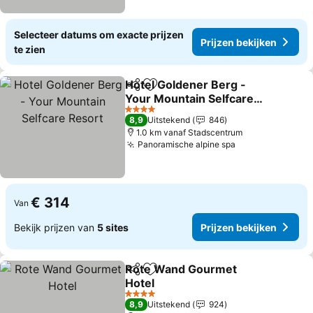
Selecteer datums om exacte prijzen
Prijzen bekijken
te zien
Hotel Goldener Berg -
Delen
Toevoegen aan favorieten
Your Mountain Selfcare
Resort
4 Sterren
8,9
Uitstekend
846
1.0 km vanaf Stadscentrum
Panoramische alpine spa
€ 314
Van
Bekijk prijzen van
5 sites
Prijzen bekijken
Rote Wand Gourmet
Delen
Toevoegen aan favorieten
Hotel
4 Sterren
8,9
Uitstekend
924