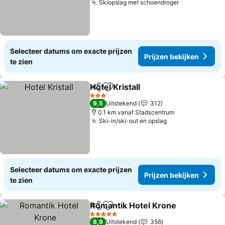
Skiopslag met schoendroger
Selecteer datums om exacte prijzen
Prijzen bekijken
te zien
Hotel Kristall
Delen
Toevoegen aan favorieten
3 Sterren
9,5
Uitstekend
312
0.1 km vanaf Stadscentrum
Ski-in/ski-out en opslag
Selecteer datums om exacte prijzen
Prijzen bekijken
te zien
Romantik Hotel Krone
Delen
Toevoegen aan favorieten
5 Sterren
8,9
Uitstekend
356