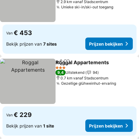
2.9 km vanaf Stadscentrum
Unieke ski-in/ski-out toegang
€ 453
Van
Bekijk prijzen van
7 sites
Prijzen bekijken
Roggal Appartements
Delen
Toevoegen aan favorieten
3 Sterren
9,4
Uitstekend
94
0.7 km vanaf Stadscentrum
Gezellige glühweinhut-ervaring
€ 229
Van
Bekijk prijzen van
1 site
Prijzen bekijken