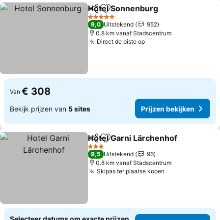
Hotel Sonnenburg
Delen
Toevoegen aan favorieten
5 Sterren
9,0
Uitstekend
952
0.8 km vanaf Stadscentrum
Direct de piste op
€ 308
Van
Bekijk prijzen van
5 sites
Prijzen bekijken
Hotel Garni Lärchenhof
Delen
Toevoegen aan favorieten
3 Sterren
9,5
Uitstekend
96
0.8 km vanaf Stadscentrum
Skipas ter plaatse kopen
Selecteer datums om exacte prijzen