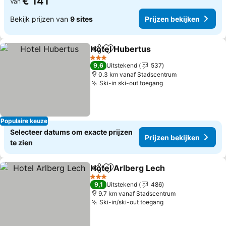
€ 141
Van
Bekijk prijzen van
9 sites
Prijzen bekijken
Hotel Hubertus
Delen
Toevoegen aan favorieten
3 Sterren
9,6
Uitstekend
537
0.3 km vanaf Stadscentrum
Ski-in ski-out toegang
Populaire keuze
Selecteer datums om exacte prijzen
Prijzen bekijken
te zien
Hotel Arlberg Lech
Delen
Toevoegen aan favorieten
3 Sterren
9,1
Uitstekend
486
9.7 km vanaf Stadscentrum
Ski-in/ski-out toegang