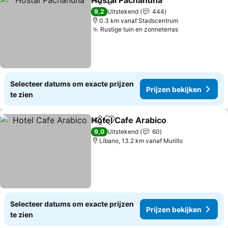
Hostal Pachanuna
Delen
Toevoegen aan favorieten
Prijzen 
9,2
Uitstekend
444
0.3 km vanaf Stadscentrum
Rustige tuin en zonneterras
Prijzen bekij
Selecteer datums om exacte prijzen
Prijzen bekijken
te zien
Hotel Cafe Arabico
Delen
Toevoegen aan favorieten
Prijzen
9,0
Uitstekend
60
Líbano, 13.2 km vanaf Murillo
Selecteer datums om exacte prijzen
Prijzen bekijken
te zien