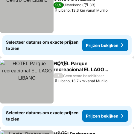
Prijzen bekijken
9,5
Uitstekend
33
Líbano, 13.3 km vanaf Murillo
Selecteer datums om exacte prijzen
Prijzen bekijken
te zien
HOTEL Parque
Delen
Toevoegen aan favorieten
recreacional EL LAGO
LIBANO
Prijzen bekijken
/
Geen score beschikbaar
Líbano, 13.7 km vanaf Murillo
Selecteer datums om exacte prijzen
Prijzen bekijken
te zien