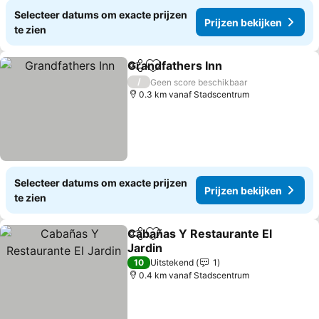
Selecteer datums om exacte prijzen
Prijzen bekijken
te zien
Grandfathers Inn
Delen
Toevoegen aan favorieten
Prijzen b
/
Geen score beschikbaar
0.3 km vanaf Stadscentrum
Selecteer datums om exacte prijzen
Prijzen bekijken
te zien
Cabañas Y Restaurante El
Delen
Toevoegen aan favorieten
Jardin
Prijzen bekijken
10
Uitstekend
1
0.4 km vanaf Stadscentrum