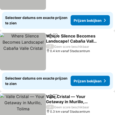
Selecteer datums om exacte prijzen
Prijzen bekijken
te zien
Where Silence Becomes
Delen
Toevoegen aan favorieten
Landscape! Cabaña Valle
Cristal
Prijzen bekijken
/
Geen score beschikbaar
0.4 km vanaf Stadscentrum
Selecteer datums om exacte prijzen
Prijzen bekijken
te zien
Valle Cristal — Your
Delen
Toevoegen aan favorieten
Getaway in Murillo,
Tolima
Prijzen bekijken
/
Geen score beschikbaar
0.3 km vanaf Stadscentrum