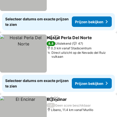
Selecteer datums om exacte prijzen
Prijzen bekijken
te zien
Hostal Perla Del Norte
Delen
Toevoegen aan favorieten
Prij
8,8
Uitstekend
47
0.3 km vanaf Stadscentrum
Direct uitzicht op de Nevado del Ruiz
vulkaan
Selecteer datums om exacte prijzen
Prijzen bekijken
te zien
El Encinar
Delen
Toevoegen aan favorieten
Prijzen bekijken
/
Geen score beschikbaar
Líbano, 11.4 km vanaf Murillo