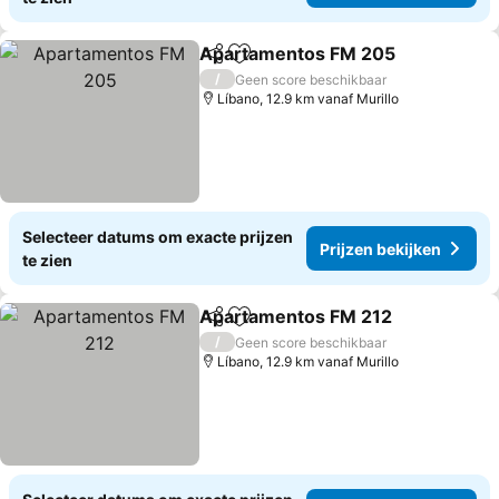
Apartamentos FM 205
Delen
Toevoegen aan favorieten
Prij
/
Geen score beschikbaar
Líbano, 12.9 km vanaf Murillo
Selecteer datums om exacte prijzen
Prijzen bekijken
te zien
Apartamentos FM 212
Delen
Toevoegen aan favorieten
Prij
/
Geen score beschikbaar
Líbano, 12.9 km vanaf Murillo