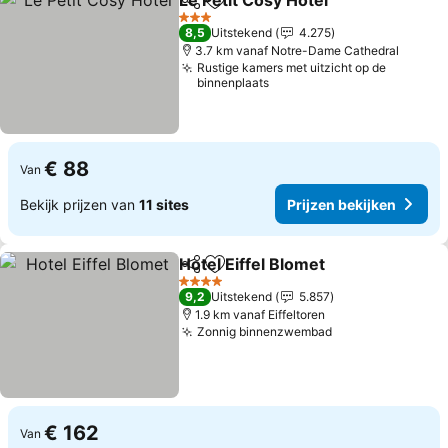
Le Petit Cosy Hôtel
Delen
Toevoegen aan favorieten
3 Sterren
8,5
Uitstekend
4.275
3.7 km vanaf Notre-Dame Cathedral
Rustige kamers met uitzicht op de
binnenplaats
€ 88
Van
Bekijk prijzen van
11 sites
Prijzen bekijken
Hotel Eiffel Blomet
Delen
Toevoegen aan favorieten
4 Sterren
9,2
Uitstekend
5.857
1.9 km vanaf Eiffeltoren
Zonnig binnenzwembad
€ 162
Van