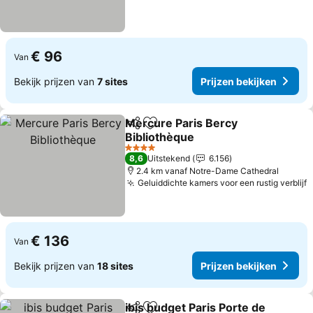
€ 96
Van
Bekijk prijzen van
7 sites
Prijzen bekijken
Mercure Paris Bercy
Delen
Toevoegen aan favorieten
Bibliothèque
4 Sterren
8,6
Uitstekend
6.156
2.4 km vanaf Notre-Dame Cathedral
Geluiddichte kamers voor een rustig verblijf
€ 136
Van
Bekijk prijzen van
18 sites
Prijzen bekijken
ibis budget Paris Porte de