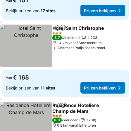
€ 101
Van
Bekijk prijzen van
17 sites
Prijzen bekijken
Hotel Saint Christophe
Delen
Toevoegen aan favorieten
3 Sterren
8,7
Uitstekend
4.233
1.4 km vanaf Stadscentrum
Charmant Parijs boetiekhotel
€ 165
Van
Bekijk prijzen van
11 sites
Prijzen bekijken
Residence Hoteliere
Delen
Toevoegen aan favorieten
Champ de Mars
3 Sterren
8,3
Zeer goed
1.238
0.8 km vanaf Eiffeltoren