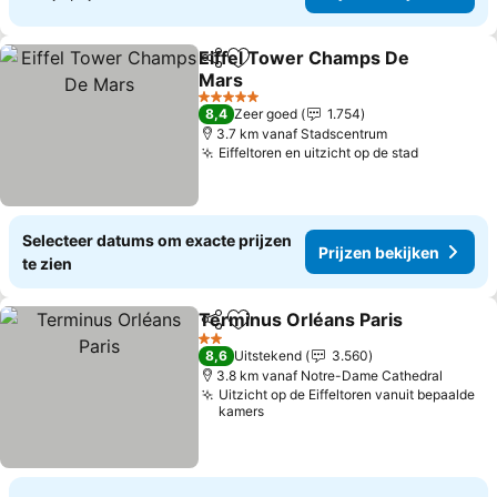
Eiffel Tower Champs De
Delen
Toevoegen aan favorieten
Mars
5 Sterren
8,4
Zeer goed
1.754
3.7 km vanaf Stadscentrum
Eiffeltoren en uitzicht op de stad
Selecteer datums om exacte prijzen
Prijzen bekijken
te zien
Terminus Orléans Paris
Delen
Toevoegen aan favorieten
2 Sterren
8,6
Uitstekend
3.560
3.8 km vanaf Notre-Dame Cathedral
Uitzicht op de Eiffeltoren vanuit bepaalde
kamers