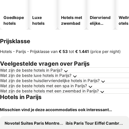
Goedkope
Luxe
Hotels met
Diervriend
Well
hotels
hotels
zwembad
elijke
otels
hotels
Prijsklasse
Hotels - Parijs -
Prijsklasse
van
‎€ 53
tot
‎€ 1.441
(price per night)
Veelgestelde vragen over Parijs
Wat zijn de beste hotels in Parijs?
Wat zijn de beste luxe hotels in Parijs?
Wat zijn de beste huisdiervriendelijke hotels in Parijs?
Wat zijn de beste hotels met een spa in Parijs?
Wat zijn de beste hotels met een zwembad in Parijs?
Hotels in Parijs
Misschien vind je deze accommodaties ook interessant…
Novotel Suites Paris Montreuil Vincennes
ibis Paris Tour Eiffel Cambronne 15ème