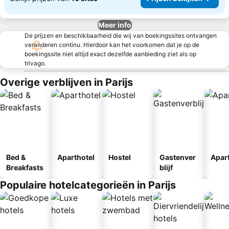
Meer info
De prijzen en beschikbaarheid die wij van boekingssites ontvangen
veranderen continu. Hierdoor kan het voorkomen dat je op de
boekingssite niet altijd exact dezelfde aanbieding ziet als op
trivago.
Overige verblijven in Parijs
Bed &
Aparthotel
Hostel
Gastenver
Apar
Breakfasts
blijf
Populaire hotelcategorieën in Parijs