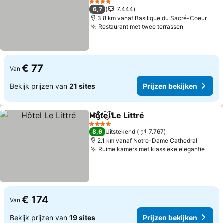
4 Sterren
6,7
7.444
3.8 km vanaf Basilique du Sacré-Coeur
Restaurant met twee terrassen
€ 77
Van
Bekijk prijzen van
21 sites
Prijzen bekijken
Hôtel Le Littré
Delen
Toevoegen aan favorieten
4 Sterren
8,6
Uitstekend
7.767
2.1 km vanaf Notre-Dame Cathedral
Ruime kamers met klassieke elegantie
€ 174
Van
Bekijk prijzen van
19 sites
Prijzen bekijken