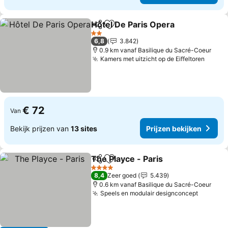
Hôtel De Paris Opera
Delen
Toevoegen aan favorieten
2 Sterren
6,8
3.842
0.9 km vanaf Basilique du Sacré-Coeur
Kamers met uitzicht op de Eiffeltoren
€ 72
Van
Bekijk prijzen van
13 sites
Prijzen bekijken
The Playce - Paris
Delen
Toevoegen aan favorieten
4 Sterren
8,4
Zeer goed
5.439
0.6 km vanaf Basilique du Sacré-Coeur
Speels en modulair designconcept