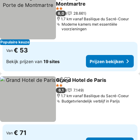
Delen
Toevoegen aan favorieten
Montmartre
2 Sterren
6,0
28.661
1.7 km vanaf Basilique du Sacré-Coeur
Moderne kamers met essentiële
voorzieningen
Populaire keuze
€ 53
Van
Bekijk prijzen van
19 sites
Prijzen bekijken
Grand Hotel de Paris
Delen
Toevoegen aan favorieten
2 Sterren
6,1
7.149
1.7 km vanaf Basilique du Sacré-Coeur
Budgetvriendelijk verblijf in Parijs
€ 71
Van