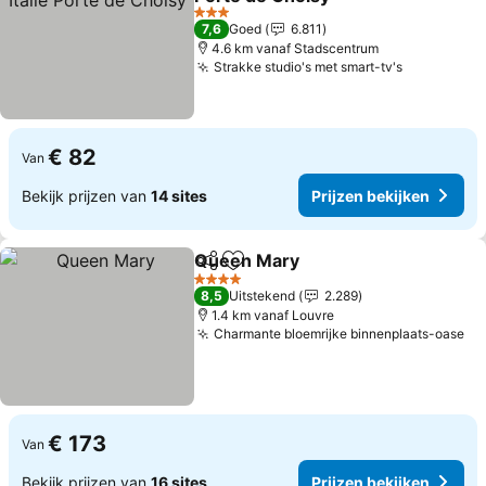
3 Sterren
7,6
Goed
6.811
4.6 km vanaf Stadscentrum
Strakke studio's met smart-tv's
€ 82
Van
Bekijk prijzen van
14 sites
Prijzen bekijken
Queen Mary
Delen
Toevoegen aan favorieten
4 Sterren
8,5
Uitstekend
2.289
1.4 km vanaf Louvre
Charmante bloemrijke binnenplaats-oase
€ 173
Van
Bekijk prijzen van
16 sites
Prijzen bekijken