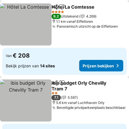
Hôtel La Comtesse
Delen
Toevoegen aan favorieten
4 Sterren
9,2
Uitstekend
4.269
1.1 km vanaf Eiffeltoren
Panoramisch uitzicht op de Eiffeltoren
€ 208
Van
Bekijk prijzen van
14 sites
Prijzen bekijken
ibis budget Orly Chevilly
Delen
Toevoegen aan favorieten
Tram 7
2 Sterren
7,1
5.597
5.6 km vanaf Luchthaven Orly
Beveiligde privéparkeerplaats beschikbaar