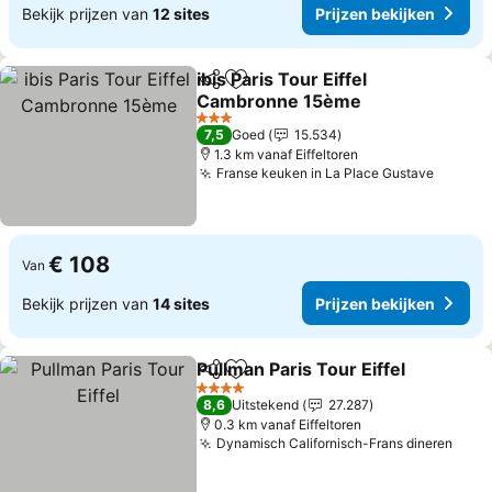
Bekijk prijzen van
12 sites
Prijzen bekijken
ibis Paris Tour Eiffel
Delen
Toevoegen aan favorieten
Cambronne 15ème
3 Sterren
7,5
Goed
15.534
1.3 km vanaf Eiffeltoren
Franse keuken in La Place Gustave
€ 108
Van
Bekijk prijzen van
14 sites
Prijzen bekijken
Pullman Paris Tour Eiffel
Delen
Toevoegen aan favorieten
4 Sterren
8,6
Uitstekend
27.287
0.3 km vanaf Eiffeltoren
Dynamisch Californisch-Frans dineren