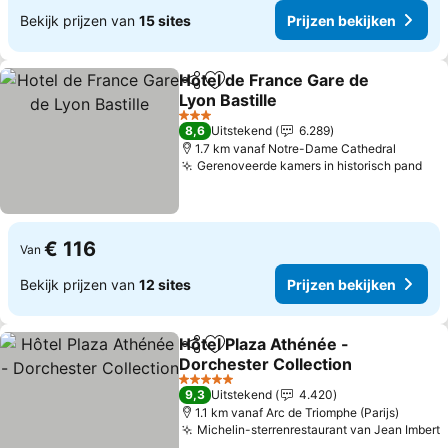
Bekijk prijzen van
15 sites
Prijzen bekijken
Hotel de France Gare de
Delen
Toevoegen aan favorieten
Lyon Bastille
3 Sterren
8,6
Uitstekend
6.289
1.7 km vanaf Notre-Dame Cathedral
Gerenoveerde kamers in historisch pand
€ 116
Van
Bekijk prijzen van
12 sites
Prijzen bekijken
Hôtel Plaza Athénée -
Delen
Toevoegen aan favorieten
Dorchester Collection
5 Sterren
9,3
Uitstekend
4.420
1.1 km vanaf Arc de Triomphe (Parijs)
Michelin-sterrenrestaurant van Jean Imbert