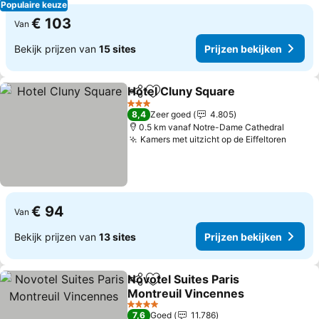
Populaire keuze
€ 103
Van
Bekijk prijzen van
15 sites
Prijzen bekijken
Hotel Cluny Square
Delen
Toevoegen aan favorieten
3 Sterren
8,4
Zeer goed
4.805
0.5 km vanaf Notre-Dame Cathedral
Kamers met uitzicht op de Eiffeltoren
€ 94
Van
Bekijk prijzen van
13 sites
Prijzen bekijken
Novotel Suites Paris
Delen
Toevoegen aan favorieten
Montreuil Vincennes
4 Sterren
7,6
Goed
11.786