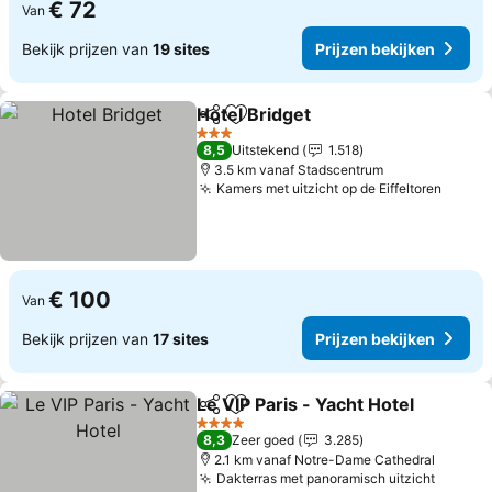
€ 72
Van
Bekijk prijzen van
19 sites
Prijzen bekijken
Hotel Bridget
Delen
Toevoegen aan favorieten
3 Sterren
8,5
Uitstekend
1.518
3.5 km vanaf Stadscentrum
Kamers met uitzicht op de Eiffeltoren
€ 100
Van
Bekijk prijzen van
17 sites
Prijzen bekijken
Le VIP Paris - Yacht Hotel
Delen
Toevoegen aan favorieten
4 Sterren
8,3
Zeer goed
3.285
2.1 km vanaf Notre-Dame Cathedral
Dakterras met panoramisch uitzicht