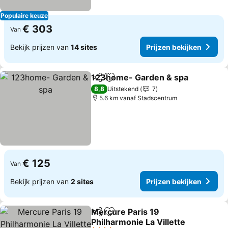
Populaire keuze
€ 303
Van
Bekijk prijzen van
14 sites
Prijzen bekijken
123home- Garden & spa
Delen
Toevoegen aan favorieten
8,8
Uitstekend
7
5.6 km vanaf Stadscentrum
€ 125
Van
Bekijk prijzen van
2 sites
Prijzen bekijken
Mercure Paris 19
Delen
Toevoegen aan favorieten
Philharmonie La Villette