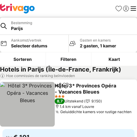
Favorieten
Aanmel
Me
Bestemming
Parijs
Aankomst/vertrek
Gasten en kamers
Selecteer datums
2 gasten, 1 kamer
Sorteren
Filteren
Kaart
Hotels in Parijs (Île-de-France, Frankrijk)
Hoe commissies de ranking beïnvloeden
Hôtel 3* Provinces Opéra
Delen
Toevoegen aan favorieten
- Vacances Bleues
3 Sterren
8,7
Uitstekend
9.150
1.4 km vanaf Louvre
Geluiddichte kamers voor rustige nachten