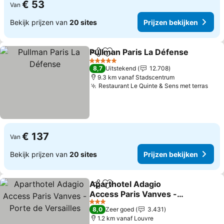
€ 53
Van
Bekijk prijzen van
20 sites
Prijzen bekijken
Pullman Paris La Défense
Delen
Toevoegen aan favorieten
5 Sterren
8,7
Uitstekend
12.708
9.3 km vanaf Stadscentrum
Restaurant Le Quinte & Sens met terras
€ 137
Van
Bekijk prijzen van
20 sites
Prijzen bekijken
Aparthotel Adagio
Delen
Toevoegen aan favorieten
Access Paris Vanves -
Porte de Versailles
3 Sterren
8,0
Zeer goed
3.431
1.2 km vanaf Louvre