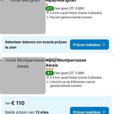
Hôtel Marignan
Delen
Toevoegen aan favorieten
1 Sterren
8,2
Zeer goed
3.880
0.4 km vanaf Notre-Dame Cathedral
Recent gerenoveerde kamers
Selecteer datums om exacte prijzen
Prijzen bekijken
te zien
Hotel Montparnasse
Delen
Toevoegen aan favorieten
Alesia
3 Sterren
8,1
Zeer goed
3.986
3.4 km vanaf Notre-Dame Cathedral
Uitzicht op de Eiffeltoren vanuit
geselecteerde kamers
€ 110
Van
Bekijk prijzen van
13 sites
Prijzen bekijken