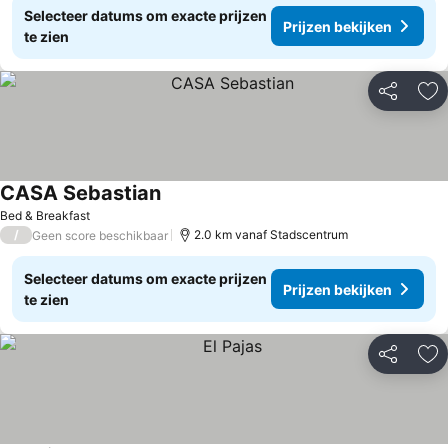
Selecteer datums om exacte prijzen
Prijzen bekijken
te zien
Delen
To
CASA Sebastian
Prijzen bekijken
Bed & Breakfast
/
2.0 km vanaf Stadscentrum
Geen score beschikbaar
Selecteer datums om exacte prijzen
Prijzen bekijken
te zien
Delen
To