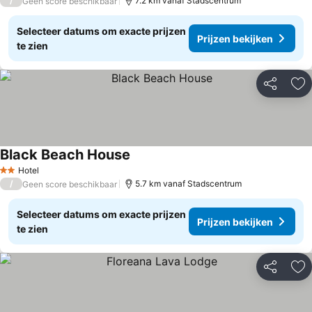
/
7.2 km vanaf Stadscentrum
Geen score beschikbaar
Selecteer datums om exacte prijzen
Prijzen bekijken
te zien
Delen
To
Black Beach House
Prijzen bekijken
Hotel
2 Sterren
/
5.7 km vanaf Stadscentrum
Geen score beschikbaar
Selecteer datums om exacte prijzen
Prijzen bekijken
te zien
Delen
To