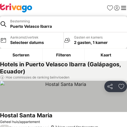
Favorieten
Aanmel
Me
Bestemming
Puerto Velasco Ibarra
Aankomst/vertrek
Gasten en kamers
Selecteer datums
2 gasten, 1 kamer
Sorteren
Filteren
Kaart
Hotels in Puerto Velasco Ibarra (Galápagos,
Ecuador)
Hoe commissies de ranking beïnvloeden
Delen
To
Hostal Santa Maria
Prijzen bekijken
Geheel huis/appartement