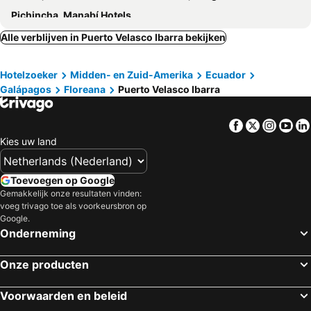
Pichincha, Manabí Hotels
Alle verblijven in Puerto Velasco Ibarra bekijken
Hotelzoeker
Midden- en Zuid-Amerika
Ecuador
Galápagos
Floreana
Puerto Velasco Ibarra
Facebook
Twitter
Insta
Yo
Kies uw land
Toevoegen op Google
Gemakkelijk onze resultaten vinden:
voeg trivago toe als voorkeursbron op
Google.
Onderneming
Onze producten
Voorwaarden en beleid