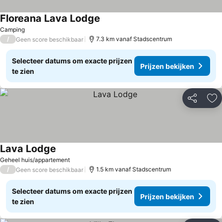
Floreana Lava Lodge
Prijzen bekijken
Camping
/
7.3 km vanaf Stadscentrum
Geen score beschikbaar
Selecteer datums om exacte prijzen
Prijzen bekijken
te zien
Delen
To
Lava Lodge
Prijzen bekijken
Geheel huis/appartement
/
1.5 km vanaf Stadscentrum
Geen score beschikbaar
Selecteer datums om exacte prijzen
Prijzen bekijken
te zien