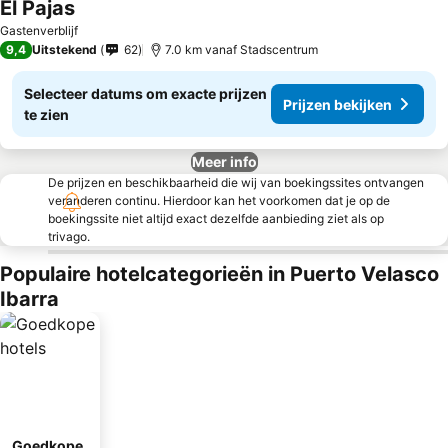
El Pajas
Prijzen bekijken
Gastenverblijf
9,4
Uitstekend
62
7.0 km vanaf Stadscentrum
Selecteer datums om exacte prijzen
Prijzen bekijken
te zien
Meer info
De prijzen en beschikbaarheid die wij van boekingssites ontvangen
veranderen continu. Hierdoor kan het voorkomen dat je op de
boekingssite niet altijd exact dezelfde aanbieding ziet als op
trivago.
Populaire hotelcategorieën in Puerto Velasco
Ibarra
Goedkope