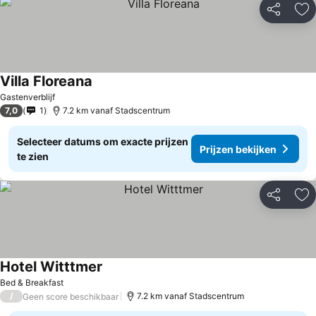
Delen
To
Villa Floreana
Prijzen bekijken
Gastenverblijf
7,0
1
7.2 km vanaf Stadscentrum
Selecteer datums om exacte prijzen
Prijzen bekijken
te zien
Delen
To
Hotel Witttmer
Prijzen bekijken
Bed & Breakfast
/
7.2 km vanaf Stadscentrum
Geen score beschikbaar