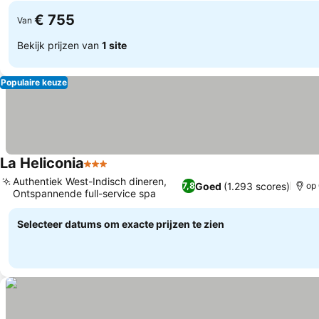
€ 755
Van
Bekijk prijzen van
1 site
Populaire keuze
La Heliconia
3 Sterren
Prijzen bekijken
Authentiek West-Indisch dineren,
Goed
(1.293 scores)
7,8
op 
Ontspannende full-service spa
Prijzen bekijken
Selecteer datums om exacte prijzen te zien