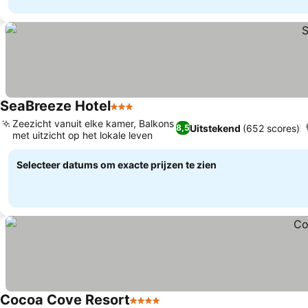
SeaBreeze Hotel
3 Sterren
Prijzen bekijken
Zeezicht vanuit elke kamer, Balkons
Uitstekend
(652 scores)
8,5
met uitzicht op het lokale leven
Prijzen bekijken
Selecteer datums om exacte prijzen te zien
Cocoa Cove Resort
4 Sterren
Prijzen bekijken