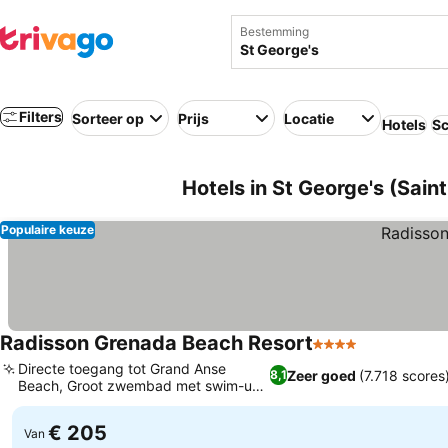
Bestemming
Filters
Sorteer op
Prijs
Locatie
Hotels
Sc
Hotels in St George's (Sain
Populaire keuze
Radisson Grenada Beach Resort
4 Sterren
Prijzen bek
Directe toegang tot Grand Anse
Zeer goed
(7.718 scores
8,1
Beach, Groot zwembad met swim-up
Prijzen bekijken
bar
€ 205
Van