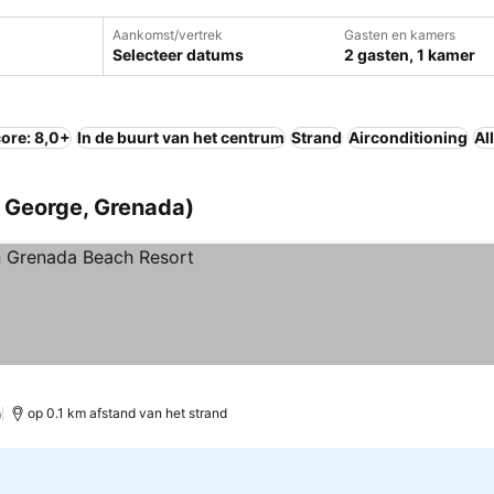
Aankomst/vertrek
Gasten en kamers
Selecteer datums
2 gasten, 1 kamer
ore: 8,0+
In de buurt van het centrum
Strand
Airconditioning
Al
t George, Grenada)
ijken
)
op 0.1 km afstand van het strand