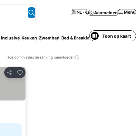
NL · €
Menu
Aanmelden
Toon op kaart
l inclusive
Keuken
Zwembad
Bed & Breakfast
Geheel huis/appar
Hoe commissies de ranking beïnvloeden
Toevoegen aan favorieten
Delen