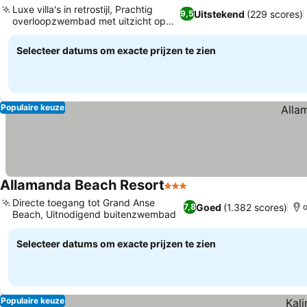
Luxe villa's in retrostijl, Prachtig
Uitstekend
(229 scores)
9,5
overloopzwembad met uitzicht op
Prijzen bekijken
zee
Selecteer datums om exacte prijzen te zien
Populaire keuze
Allamanda Beach Resort
3 Sterren
Prijzen bekijken
Directe toegang tot Grand Anse
Goed
(1.382 scores)
7,8
o
Beach, Uitnodigend buitenzwembad
Prijzen bekijken
Selecteer datums om exacte prijzen te zien
Populaire keuze