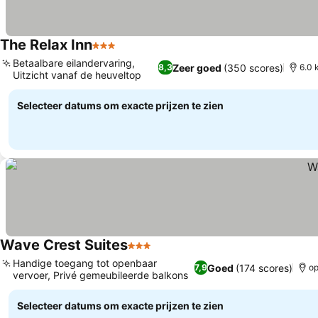
The Relax Inn
3 Sterren
Prijzen bekijken
Betaalbare eilandervaring,
Zeer goed
(350 scores)
8,3
6.0 
Uitzicht vanaf de heuveltop
Prijzen bekijken
Selecteer datums om exacte prijzen te zien
Wave Crest Suites
3 Sterren
Prijzen bekijken
Handige toegang tot openbaar
Goed
(174 scores)
7,9
op
vervoer, Privé gemeubileerde balkons
Prijzen bekijken
Selecteer datums om exacte prijzen te zien