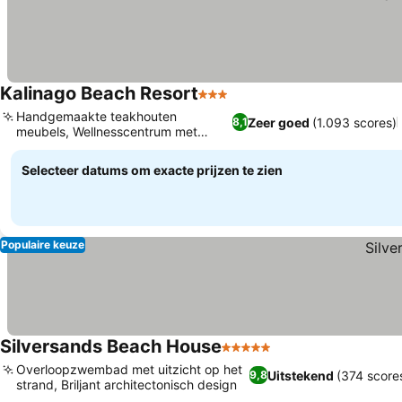
Kalinago Beach Resort
3 Sterren
Prijzen bekijken
Handgemaakte teakhouten
Zeer goed
(1.093 scores)
8,1
meubels, Wellnesscentrum met
Prijzen bekijken
massages
Selecteer datums om exacte prijzen te zien
Populaire keuze
Silversands Beach House
5 Sterren
Prijzen bekijken
Overloopzwembad met uitzicht op het
Uitstekend
(374 score
9,8
strand, Briljant architectonisch design
Prijzen bekijken