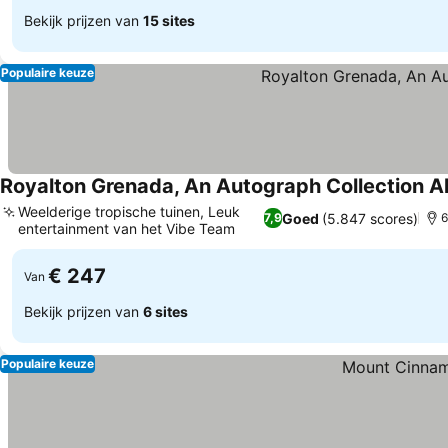
Bekijk prijzen van
15 sites
Populaire keuze
Royalton Grenada, An Autograph Collection Al
Weelderige tropische tuinen, Leuk
Goed
(5.847 scores)
7,9
6
entertainment van het Vibe Team
Prijzen bekijken
€ 247
Van
Bekijk prijzen van
6 sites
Populaire keuze