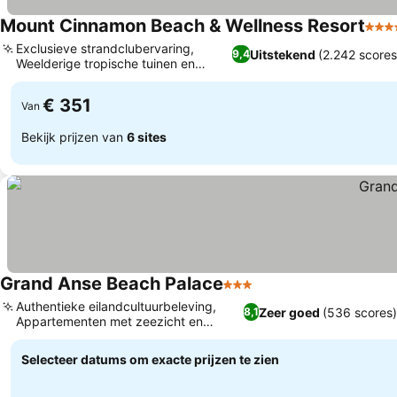
Mount Cinnamon Beach & Wellness Resort
4 St
Exclusieve strandclubervaring,
Uitstekend
(2.242 scores
9,4
Weelderige tropische tuinen en
Prijzen bekijken
terreinen
€ 351
Van
Bekijk prijzen van
6 sites
Grand Anse Beach Palace
3 Sterren
Prijzen bekijken
Authentieke eilandcultuurbeleving,
Zeer goed
(536 scores
8,1
Appartementen met zeezicht en
Prijzen bekijken
balkon
Selecteer datums om exacte prijzen te zien