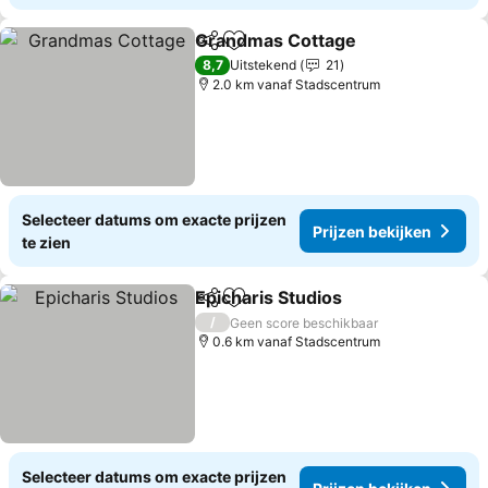
Grandmas Cottage
Delen
Toevoegen aan favorieten
Prijzen
8,7
Uitstekend
21
2.0 km vanaf Stadscentrum
Selecteer datums om exacte prijzen
Prijzen bekijken
te zien
Epicharis Studios
Delen
Toevoegen aan favorieten
Prijzen b
/
Geen score beschikbaar
0.6 km vanaf Stadscentrum
Selecteer datums om exacte prijzen