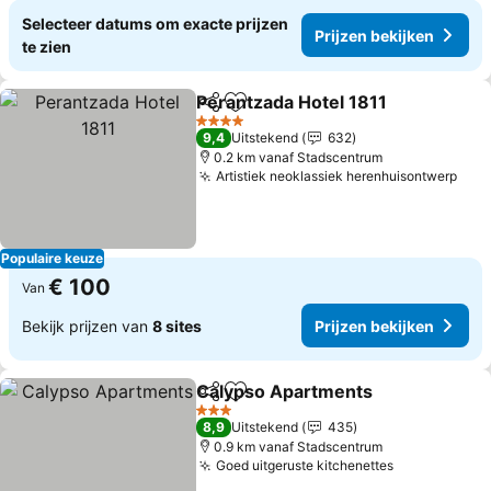
Selecteer datums om exacte prijzen
Prijzen bekijken
te zien
Perantzada Hotel 1811
Delen
Toevoegen aan favorieten
Prij
4 Sterren
9,4
Uitstekend
632
0.2 km vanaf Stadscentrum
Artistiek neoklassiek herenhuisontwerp
Prij
Populaire keuze
€ 100
Van
Bekijk prijzen van
8 sites
Prijzen bekijken
Calypso Apartments
Delen
Toevoegen aan favorieten
Prijze
3 Sterren
8,9
Uitstekend
435
0.9 km vanaf Stadscentrum
Goed uitgeruste kitchenettes
Prijzen beki