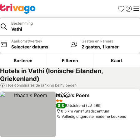
Favorieten
Aanmel
Me
Bestemming
Vathi
Aankomst/vertrek
Gasten en kamers
Selecteer datums
2 gasten, 1 kamer
Sorteren
Filteren
Kaart
Hotels in Vathi (Ionische Eilanden,
Griekenland)
Hoe commissies de ranking beïnvloeden
Ithaca's Poem
Delen
Toevoegen aan favorieten
Prijzen bekij
2 Sterren
8,8
Uitstekend
469
0.5 km vanaf Stadscentrum
Volledig uitgeruste moderne keukens
Prijze