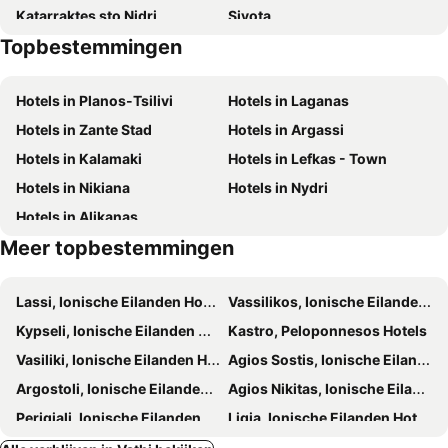
Katarraktes sto Nidri
Sivota
Konstantinos Apartments
Green Bay Hotel
Topbestemmingen
Porto Katsiki
Pessada
Hotel Pericles
Villa Allegra
Poros
Vasiliki
Melmar View
Hotel Ranzo Ionio
Hotels in Planos-Tsilivi
Hotels in Laganas
Pessada
Nydri
Hotels in Zante Stad
Hotels in Argassi
Agia Efthimia
Fiskardo Port
Hotels in Kalamaki
Hotels in Lefkas - Town
Makrys Gialos
Madouri
Hotels in Nikiana
Hotels in Nydri
Navy - Folklore Museum Ithaca
Scuba Diving
Hotels in Alikanas
Port of Vathi
Festivals of Ithaca
Meer topbestemmingen
Skinos
Dexia
Filiatro
Paleochora
Lassi, Ionische Eilanden Hotels
Vassilikos, Ionische Eilanden Hotels
Traditional Settlement of Agios Ioannis
Petanoi
Kypseli, Ionische Eilanden Hotels
Kastro, Peloponnesos Hotels
Prokris Park
Lourdas
Vasiliki, Ionische Eilanden Hotels
Agios Sostis, Ionische Eilanden Hotels
Regina
Sami Acropolis
Argostoli, Ionische Eilanden Hotels
Agios Nikitas, Ionische Eilanden Hotels
Fanari Beach
Perigiali, Ionische Eilanden Hotels
Ligia, Ionische Eilanden Hotels
Agia Efimia, Ionische Eilanden Hotels
Limni Keriou, Ionische Eilanden Hotels