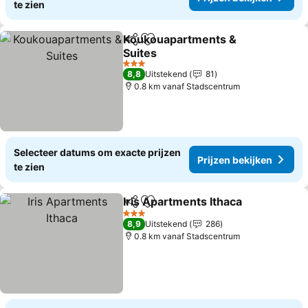
te zien
Koukouapartments &
Delen
Toevoegen aan favorieten
Suites
Prijzen bekijken
3 Sterren
8,8
Uitstekend
81
0.8 km vanaf Stadscentrum
Selecteer datums om exacte prijzen
Prijzen bekijken
te zien
Iris Apartments Ithaca
Delen
Toevoegen aan favorieten
Prij
3 Sterren
8,9
Uitstekend
286
0.8 km vanaf Stadscentrum