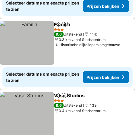
Selecteer datums om exacte prijzen
Prijzen bekijken
te zien
Familia
Delen
Toevoegen aan favorieten
Prijzen bekijken
3 Sterren
9,6
Uitstekend
114
0.3 km vanaf Stadscentrum
Historische olijfoliepers omgebouwd
Prijze
Selecteer datums om exacte prijzen
Prijzen bekijken
te zien
Vaso Studios
Delen
Toevoegen aan favorieten
Prijzen bekij
3 Sterren
8,6
Uitstekend
139
0.4 km vanaf Stadscentrum