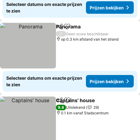
Selecteer datums om exacte prijzen
Prijzen bekijken
te zien
Panorama
Delen
Toevoegen aan favorieten
Prijzen bekijken
/
Geen score beschikbaar
op 0.3 km afstand van het strand
Selecteer datums om exacte prijzen
Prijzen bekijken
te zien
Captains' house
Delen
Toevoegen aan favorieten
Prijzen be
9,8
Uitstekend
29
0.1 km vanaf Stadscentrum