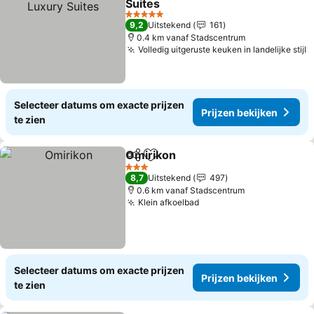
Suites
Prijzen bekijken
5 Sterren
9,2
Uitstekend
161
0.4 km vanaf Stadscentrum
Volledig uitgeruste keuken in landelijke stijl
P
Selecteer datums om exacte prijzen
Prijzen bekijken
te zien
Omirikon
Delen
Toevoegen aan favorieten
Prijzen bekijken
3 Sterren
8,7
Uitstekend
497
0.6 km vanaf Stadscentrum
Klein afkoelbad
Prijzen bekijken
Selecteer datums om exacte prijzen
Prijzen bekijken
te zien