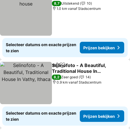
Pri
8,7
Uitstekend
10
1.0 km vanaf Stadscentrum
Selecteer datums om exacte prijzen
Prijzen bekijken
te zien
Selinofoto - A Beautiful,
Delen
Toevoegen aan favorieten
Traditional House In
Vathy, Ithaca
Prijzen bekijken
8,2
Zeer goed
14
0.9 km vanaf Stadscentrum
Selecteer datums om exacte prijzen
Prijzen bekijken
te zien