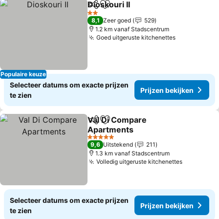
Dioskouri II
Delen
Toevoegen aan favorieten
Prijzen bekijke
2 Sterren
8,1
Zeer goed
529
1.2 km vanaf Stadscentrum
Goed uitgeruste kitchenettes
Prijzen beki
Populaire keuze
Selecteer datums om exacte prijzen
Prijzen bekijken
te zien
Val Di Compare
Delen
Toevoegen aan favorieten
Apartments
Prijzen bekijken
5 Sterren
9,6
Uitstekend
211
1.3 km vanaf Stadscentrum
Volledig uitgeruste kitchenettes
Prijzen be
Selecteer datums om exacte prijzen
Prijzen bekijken
te zien