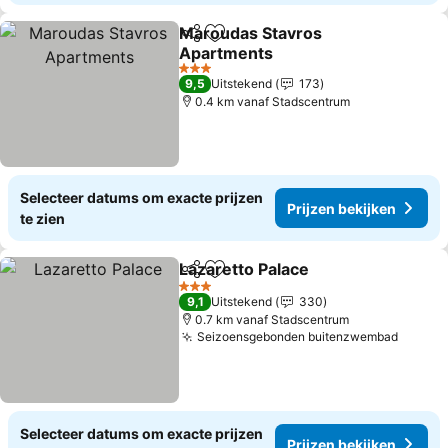
Maroudas Stavros
Delen
Toevoegen aan favorieten
Apartments
Prijzen bekijken
3 Sterren
9,5
Uitstekend
173
0.4 km vanaf Stadscentrum
Selecteer datums om exacte prijzen
Prijzen bekijken
te zien
Lazaretto Palace
Delen
Toevoegen aan favorieten
Prijzen be
3 Sterren
9,1
Uitstekend
330
0.7 km vanaf Stadscentrum
Seizoensgebonden buitenzwembad
Prijze
Selecteer datums om exacte prijzen
Prijzen bekijken