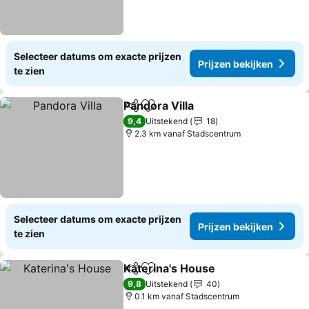
Selecteer datums om exacte prijzen
Prijzen bekijken
te zien
Pandora Villa
Delen
Toevoegen aan favorieten
Prijzen bekij
9,4
Uitstekend
18
2.3 km vanaf Stadscentrum
Selecteer datums om exacte prijzen
Prijzen bekijken
te zien
Katerina's House
Delen
Toevoegen aan favorieten
Prijzen b
9,8
Uitstekend
40
0.1 km vanaf Stadscentrum