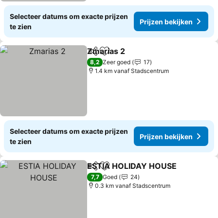
Selecteer datums om exacte prijzen
Prijzen bekijken
te zien
Zmarias 2
Delen
Toevoegen aan favorieten
Prijzen bekijken
8,2
Zeer goed
17
1.4 km vanaf Stadscentrum
Selecteer datums om exacte prijzen
Prijzen bekijken
te zien
ESTIA HOLIDAY HOUSE
Delen
Toevoegen aan favorieten
Pr
7,7
Goed
24
0.3 km vanaf Stadscentrum