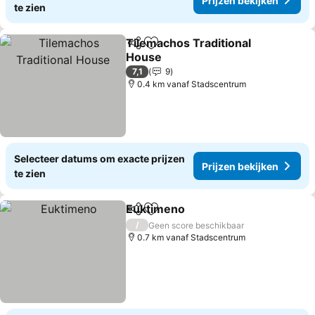
Prijzen bekijken
te zien
Tilemachos Traditional
Delen
Toevoegen aan favorieten
House
Prijzen bekijken
7,1
9
0.4 km vanaf Stadscentrum
Selecteer datums om exacte prijzen
Prijzen bekijken
te zien
Euktimeno
Delen
Toevoegen aan favorieten
Prijzen bekijken
/
Geen score beschikbaar
0.7 km vanaf Stadscentrum