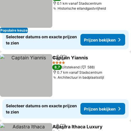
0.1 km vanaf Stadscentrum
Historische eilandgastvrijheid
Prijzen bek
Populaire keuze
Selecteer datums om exacte prijzen
Prijzen bekijken
te zien
Captain Yiannis
Delen
Toevoegen aan favorieten
Prijzen bek
4 Sterren
8,7
Uitstekend
588
0.7 km vanaf Stadscentrum
Architectuur in badplaatsstijl
Prijzen beki
Selecteer datums om exacte prijzen
Prijzen bekijken
te zien
Adastra Ithaca Luxury
Delen
Toevoegen aan favorieten