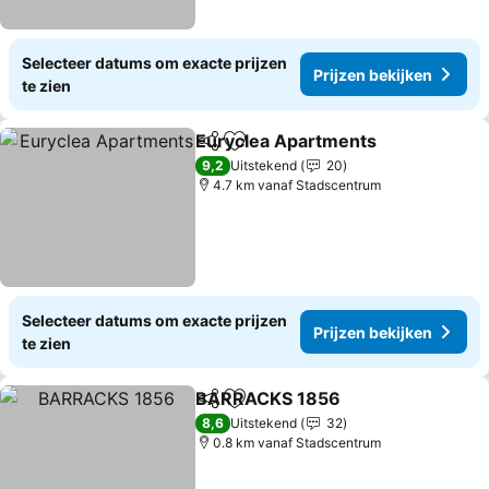
Selecteer datums om exacte prijzen
Prijzen bekijken
te zien
Euryclea Apartments
Delen
Toevoegen aan favorieten
Prijz
9,2
Uitstekend
20
4.7 km vanaf Stadscentrum
Selecteer datums om exacte prijzen
Prijzen bekijken
te zien
BARRACKS 1856
Delen
Toevoegen aan favorieten
Prijzen b
8,6
Uitstekend
32
0.8 km vanaf Stadscentrum