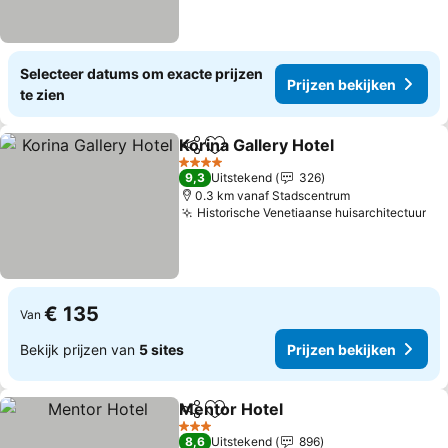
Selecteer datums om exacte prijzen
Prijzen bekijken
te zien
Korina Gallery Hotel
Delen
Toevoegen aan favorieten
Prijze
4 Sterren
9,3
Uitstekend
326
0.3 km vanaf Stadscentrum
Historische Venetiaanse huisarchitectuur
Pri
€ 135
Van
Bekijk prijzen van
5 sites
Prijzen bekijken
Mentor Hotel
Delen
Toevoegen aan favorieten
Prijzen bekij
3 Sterren
8,6
Uitstekend
896