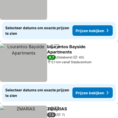
Selecteer datums om exacte prijzen
Prijzen bekijken
te zien
Lourantos Bayside
Delen
Toevoegen aan favorieten
Apartments
Prijzen bekijken
8,7
Uitstekend
40
0.1 km vanaf Stadscentrum
Selecteer datums om exacte prijzen
Prijzen bekijken
te zien
ZMARIAS
Delen
Toevoegen aan favorieten
Prijzen bekijken
7,3
7