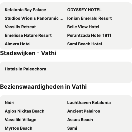
Kefalonia Bay Palace
ODYSSEY HOTEL
Studios Vrionis Panoramic Sunset
Ionian Emerald Resort
Vassilis Retreat
Belle View Hotel
Emelisse Nature Resort
Perantzada Hotel 1811
Almyra Hotel
Sami Beach Hotel
Stadswijken - Vathi
Fiscardonna Luxury Suites
Fiscardo Bay Hotel
Villa Stella
Korina Gallery Hotel
Hotels in Paleochora
Mentor Hotel
Captain Yiannis
Kalypso Studios & Apartments
Hotel Nostos
Bezienswaardigheden in Vathi
Melissani hotel
Hotel Athina
Pension Gerania
Faros Suites (Adults Only)
Nidri
Luchthaven Kefalonia
Balhambra Suites - Adults Only
Boulevard Panorama Suites
Agios Nikitas Beach
Ancient Palairos
Villa Romantza
Toulatos Pantelis
Vassiliki Village
Assos Beach
Vasilaki Apartments
Omirikon
Myrtos Beach
Sami
Familia
The Village House In Stavros