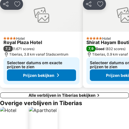
Delen
Toevoegen aan favorieten
Delen
Toevoegen aa
Hotel
Hotel
4 Sterren
5 Sterren
Royal Plaza Hotel
Shirat Hayam Bout
7,2
7,9
(
1.671 scores
)
Goed
(
832 scores
)
Tiberias, 3.8 km vanaf Stadscentrum
Tiberias, 0.9 km vana
Selecteer datums om exacte
Selecteer datums o
prijzen te zien
prijzen te zien
Prijzen bekijken
Prijzen bek
Alle verblijven in Tiberias bekijken
Overige verblijven in Tiberias