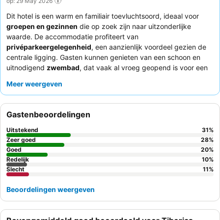
op: 29 May 2026
Dit hotel is een warm en familiair toevluchtsoord, ideaal voor
groepen en gezinnen
die op zoek zijn naar uitzonderlijke
waarde. De accommodatie profiteert van
privéparkeergelegenheid
, een aanzienlijk voordeel gezien de
centrale ligging. Gasten kunnen genieten van een schoon en
uitnodigend
zwembad
, dat vaak al vroeg geopend is voor een
verfrissende start van de dag. Het
receptieteam
en het gehele
Meer weergeven
personeel worden consequent geprezen om hun uitzonderlijke
service en warme gastvrijheid, als aanvulling op het heerlijke en
gevarieerde
ontbijtbuffet
en de smakelijke dinermogelijkheden.
Gastenbeoordelingen
Voor een rustigere ervaring wordt gasten aangeraden een
kamer met uitzicht op de tuin aan te vragen.
Uitstekend
31
%
Zeer goed
28
%
Goed
20
%
Redelijk
10
%
Slecht
11
%
Beoordelingen weergeven