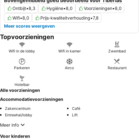
Bovengemiddeld goed beoordeeld voor Tiberias
Ontbijt
•
8,3
Hygiëne
•
8,0
Voorzieningen
•
8,0
Wifi
•
8,0
Prijs-kwaliteitverhouding
•
7,8
Meer scores weergeven
Topvoorzieningen
Wifi in de lobby
Wifi in kamer
Zwembad
Parkeren
Airco
Restaurant
Hotelbar
Alle voorzieningen
Accommodatievoorzieningen
Zakencentrum
Café
Entreehal/lobby
Lift
Meer info
Voor kinderen