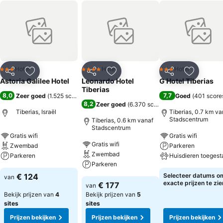
Hotel
Hotel
Hotel
3 Sterren
4 Sterren
3 Sterren
Delen
Toevoegen aan favorieten
Delen
Toevoegen aan favorieten
Delen
Toevoege
Astoria Galilee Hotel
Leonardo Hotel
G Hotel Tiberias
Tiberias
8,0
7,7
Zeer goed
(
1.525 scores
)
Goed
(
401 score
8,2
Zeer goed
(
6.370 scores
)
Tiberias, Israël
Tiberias, 0.7 km va
Stadscentrum
Tiberias, 0.6 km vanaf
Stadscentrum
Gratis wifi
Gratis wifi
Gratis wifi
Zwembad
Parkeren
Zwembad
Parkeren
Huisdieren toegest
Parkeren
€ 124
Selecteer datums o
van
exacte prijzen te zie
€ 177
van
Bekijk prijzen van
4
Bekijk prijzen van
5
sites
sites
Prijzen bekijken
Prijzen bekijken
Prijzen bekijken