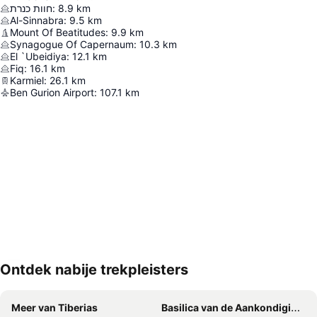
חוות כנרת
:
8.9
km
Al-Sinnabra
:
9.5
km
Mount Of Beatitudes
:
9.9
km
Synagogue Of Capernaum
:
10.3
km
El `Ubeidiya
:
12.1
km
Fiq
:
16.1
km
Karmiel
:
26.1
km
Ben Gurion Airport
:
107.1
km
Ontdek nabije trekpleisters
Kaart uitvouwen
Meer van Tiberias
Basilica van de Aankondiging of Annunciatie