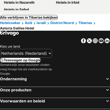
Hotels in Nazareth
Hotels in Irbid
Hotels in Safed
Alle verblijven in Tiberias bekijken
Hotelzoeker
Azië
Israël
District Noord
Tiberias
Astoria Galilee Hotel
Facebook
Twitter
Insta
Yo
Kies uw land
Toevoegen op Google
Gemakkelijk onze resultaten vinden:
voeg trivago toe als voorkeursbron op
Google.
Onderneming
Onze producten
Voorwaarden en beleid