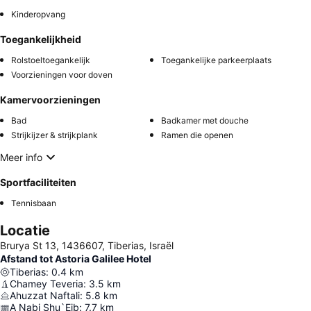
Kinderopvang
Toegankelijkheid
Rolstoeltoegankelijk
Toegankelijke parkeerplaats
Voorzieningen voor doven
Kamervoorzieningen
Bad
Badkamer met douche
Strijkijzer & strijkplank
Ramen die openen
Meer info
Sportfaciliteiten
Tennisbaan
Locatie
Brurya St 13, 1436607, Tiberias, Israël
Afstand tot Astoria Galilee Hotel
Tiberias
:
0.4
km
Chamey Teveria
:
3.5
km
Ahuzzat Naftali
:
5.8
km
A Nabi Shu`Eib
:
7.7
km