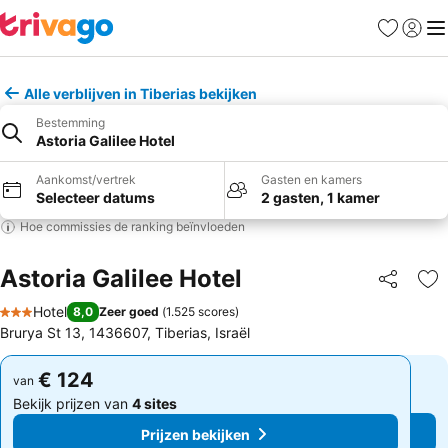
Favorieten
Aanmel
Me
Alle verblijven in Tiberias bekijken
Bestemming
Astoria Galilee Hotel
Aankomst/vertrek
Gasten en kamers
Selecteer datums
2 gasten, 1 kamer
Hoe commissies de ranking beïnvloeden
Astoria Galilee Hotel
Delen
To
Hotel
8,0
Zeer goed
(
1.525 scores
)
3 Sterren
Brurya St 13, 1436607, Tiberias, Israël
€ 124
€ 124
van
van
Bekijk prijzen van
4 sites
Bekijk prijzen van
4 sites
Prijzen bekijken
Prijzen bekijken