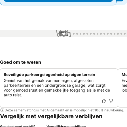
1 / 27
Goed om te weten
Beveiligde parkeergelegenheid op eigen terrein
Mo
Geniet van het gemak van een eigen, afgesloten
Er
parkeerterrein en een ondergrondse garage, wat zorgt
met
voor gemoedsrust en gemakkelijke toegang als je met de
lo
auto reist.
Deze samenvatting is met AI gemaakt en is mogelijk niet 100% nauwkeurig.
Vergelijk met vergelijkbare verblijven
Geselecteerd verblijf
Vergelijkbare verblijven