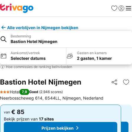
Favorieten
Aanmel
Me
Alle verblijven in Nijmegen bekijken
Bestemming
Bastion Hotel Nijmegen
Aankomst/vertrek
Gasten en kamers
Selecteer datums
2 gasten, 1 kamer
Hoe commissies de ranking beïnvloeden
Bastion Hotel Nijmegen
Delen
To
Hotel
7,9
Goed
(
2.946 scores
)
3 Sterren
Neerbosscheweg 614, 6544LL, Nijmegen, Nederland
€ 85
€ 85
van
van
Bekijk prijzen van
17 sites
Bekijk prijzen van
17 sites
Prijzen bekijken
Prijzen bekijken