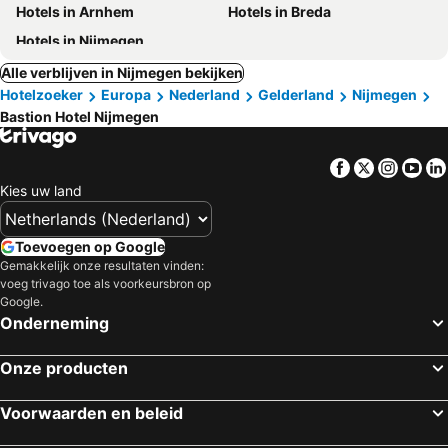
Hotels in Arnhem
Hotels in Breda
Hotels in Nijmegen
Alle verblijven in Nijmegen bekijken
Hotelzoeker
Europa
Nederland
Gelderland
Nijmegen
Bastion Hotel Nijmegen
Facebook
Twitter
Insta
Yo
Kies uw land
Toevoegen op Google
Gemakkelijk onze resultaten vinden:
voeg trivago toe als voorkeursbron op
Google.
Onderneming
Onze producten
Voorwaarden en beleid