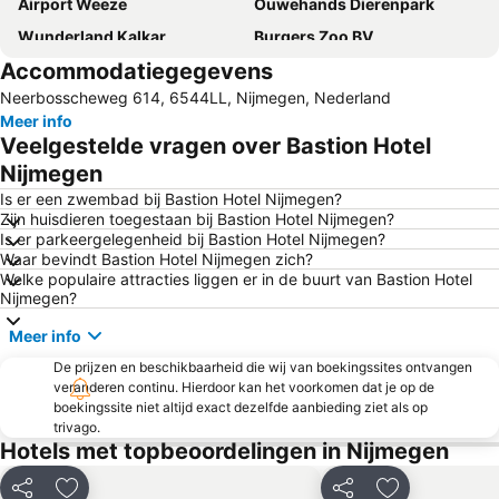
Airport Weeze
Ouwehands Dierenpark
Wunderland Kalkar
Burgers Zoo BV
Accommodatiegegevens
DierenPark Amersfoort
Toverland
Neerbosscheweg 614, 6544LL, Nijmegen, Nederland
Irrland
Nederlands Openluchtmuseum
Meer info
Apenheul
Kröller-Müller Museum
Veelgestelde vragen over Bastion Hotel
Carnaval
Het Loo Palace
Nijmegen
Kasteeltuinen Arcen
Eiland van Maurik
Is er een zwembad bij Bastion Hotel Nijmegen?
Zijn huisdieren toegestaan bij Bastion Hotel Nijmegen?
Waalbrug bij Nijmegen
Schloss Moyland
Is er parkeergelegenheid bij Bastion Hotel Nijmegen?
Waar bevindt Bastion Hotel Nijmegen zich?
Schwanenburg
Die Rheinpromenade
Welke populaire attracties liggen er in de buurt van Bastion Hotel
Figi
Berg en Bos
Nijmegen?
Rheinpark
Museum Wasserburg Anholt
Meer info
Rheinpromenade
Huis Doorn
De prijzen en beschikbaarheid die wij van boekingssites ontvangen
veranderen continu. Hierdoor kan het voorkomen dat je op de
Bahnhof Kevelaer
Extrema Outdoor
boekingssite niet altijd exact dezelfde aanbieding ziet als op
Alem
Best Zoo
trivago.
Hotels met topbeoordelingen in Nijmegen
Doppeladler
Archeologisch Park Xanten
Beemster Polder
Kernie's Familienpark
Delen
Delen