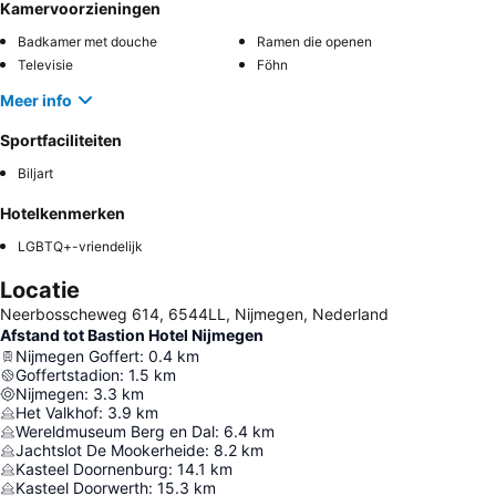
Kamervoorzieningen
Badkamer met douche
Ramen die openen
Televisie
Föhn
Meer info
Sportfaciliteiten
Biljart
Hotelkenmerken
LGBTQ+-vriendelijk
Locatie
Neerbosscheweg 614, 6544LL, Nijmegen, Nederland
Afstand tot Bastion Hotel Nijmegen
Nijmegen Goffert
:
0.4
km
Goffertstadion
:
1.5
km
Nijmegen
:
3.3
km
Het Valkhof
:
3.9
km
Wereldmuseum Berg en Dal
:
6.4
km
Jachtslot De Mookerheide
:
8.2
km
Kasteel Doornenburg
:
14.1
km
Kasteel Doorwerth
:
15.3
km