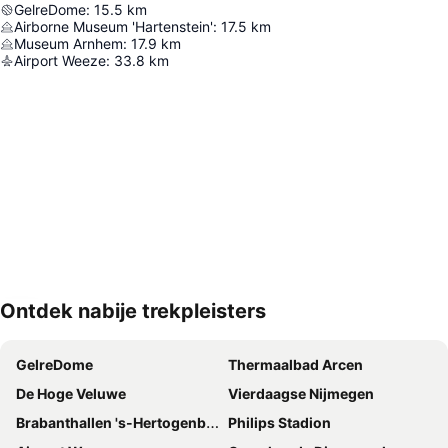
GelreDome
:
15.5
km
Airborne Museum 'Hartenstein'
:
17.5
km
Museum Arnhem
:
17.9
km
Airport Weeze
:
33.8
km
Ontdek nabije trekpleisters
Kaart uitvouwen
GelreDome
Thermaalbad Arcen
De Hoge Veluwe
Vierdaagse Nijmegen
Brabanthallen 's-Hertogenbosch
Philips Stadion