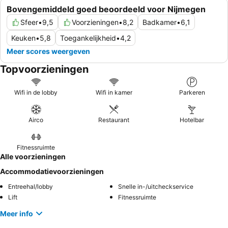
Bovengemiddeld goed beoordeeld voor Nijmegen
Sfeer
•
9,5
Voorzieningen
•
8,2
Badkamer
•
6,1
Keuken
•
5,8
Toegankelijkheid
•
4,2
Meer scores weergeven
Topvoorzieningen
Wifi in de lobby
Wifi in kamer
Parkeren
Airco
Restaurant
Hotelbar
Fitnessruimte
Alle voorzieningen
Accommodatievoorzieningen
Entreehal/lobby
Snelle in-/uitcheckservice
Lift
Fitnessruimte
Meer info