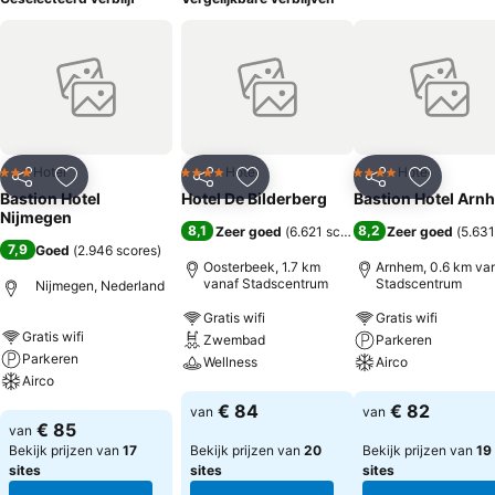
Hotel
Hotel
Hotel
3 Sterren
4 Sterren
4 Sterren
Delen
Toevoegen aan favorieten
Delen
Toevoegen aan favorieten
Delen
Toevoege
Bastion Hotel
Hotel De Bilderberg
Bastion Hotel Arn
Nijmegen
8,1
8,2
Zeer goed
(
6.621 scores
)
Zeer goed
(
5.631
7,9
Goed
(
2.946 scores
)
Oosterbeek, 1.7 km
Arnhem, 0.6 km va
vanaf Stadscentrum
Stadscentrum
Nijmegen, Nederland
Gratis wifi
Gratis wifi
Gratis wifi
Zwembad
Parkeren
Parkeren
Wellness
Airco
Airco
Prijzen bekijken
Prijzen bekijken
€ 84
€ 82
van
van
Prijzen bekijken
€ 85
van
Bekijk prijzen van
17
Bekijk prijzen van
20
Bekijk prijzen van
19
sites
sites
sites