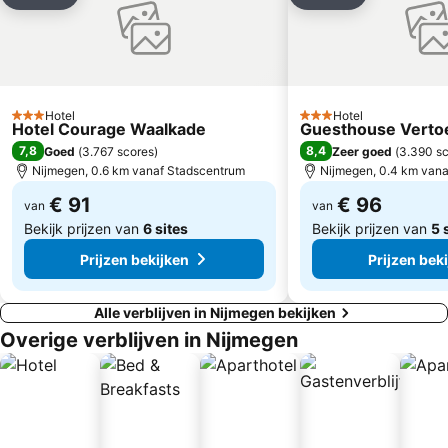
Toevoegen aan favorieten
Toevoegen aa
Rooland
Amusementspark Tivoli
Haldern Pop
Oosterscheldekering
Inselgasthof Nass
Infozentrum Keeken
Rheinterrassen
Bahnhof Goch
Hotel
Hotel
3 Sterren
3 Sterren
Hotel Courage Waalkade
Guesthouse Verto
Bahnhof Geldern
Freizeitpark Wisseler See
7,8
8,4
Goed
(
3.767 scores
)
Zeer goed
(
3.390 s
Bahnhof Emmerich
Museum Kurhaus
Nijmegen, 0.6 km vanaf Stadscentrum
Nijmegen, 0.4 km van
€ 91
€ 96
van
van
Bekijk prijzen van
6 sites
Bekijk prijzen van
5 
Prijzen bekijken
Prijzen bek
Alle verblijven in Nijmegen bekijken
Overige verblijven in Nijmegen