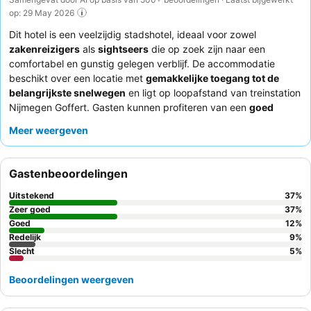
op: 29 May 2026
Dit hotel is een veelzijdig stadshotel, ideaal voor zowel
zakenreizigers
als
sightseers
die op zoek zijn naar een
comfortabel en gunstig gelegen verblijf. De accommodatie
beschikt over een locatie met
gemakkelijke toegang tot de
belangrijkste snelwegen
en ligt op loopafstand van treinstation
Nijmegen Goffert. Gasten kunnen profiteren van een
goed
uitgeruste fitnessruimte
en veilige fietsenstalling. Het
Meer weergeven
personeel wordt consequent geprezen om hun vriendelijke en
attente service, die een heerlijk en uitgebreid
ontbijtbuffet
met
op bestelling gemaakte omeletten aanvult. Voor een rustigere
Gastenbeoordelingen
ervaring wordt gasten aangeraden een kamer met uitzicht op
de tuin aan te vragen.
Uitstekend
37
%
Zeer goed
37
%
Goed
12
%
Redelijk
9
%
Slecht
5
%
Beoordelingen weergeven