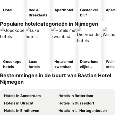
Hotel
Bed &
Aparthotel
Gastenver
Apar
Breakfasts
blijf
Populaire hotelcategorieën in Nijmegen
Goedkope
Luxe
Hotels met
Diervriend
Well
hotels
hotels
zwembad
elijke
otels
hotels
Bestemmingen in de buurt van Bastion Hotel
Nijmegen
Hotels in Amsterdam
Hotels in Rotterdam
Hotels in Utrecht
Hotels in Dusseldorf
Hotels in Eindhoven
Hotels in 's-Hertogenbosch