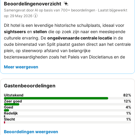
Beoordelingenoverzicht
Samengevat door AI op basis van 700+ beoordelingen · Laatst bijgewerkt
op: 29 May 2026
Dit hotel is een levendige historische schuilplaats, ideaal voor
sightseers
en
stellen
die op zoek zijn naar een meeslepende
culturele ervaring. De
ongeëvenaarde centrale locatie
in de
oude binnenstad van Split plaatst gasten direct aan het centrale
plein, op steenworp afstand van belangrijke
bezienswaardigheden zoals het Paleis van Diocletianus en de
Riva-promenade. De accommodatie biedt ruime en
Meer weergeven
comfortabele kamers met
grote, comfortabele bedden
en
effectieve airconditioning. Gasten prijzen consequent het
uitzonderlijke personeel om hun gastvrije houding en
Gastenbeoordelingen
behulpzame aanbevelingen. Voor een unieke ervaring kunt u
overwegen een kamer op een hogere verdieping te boeken voor
Uitstekend
82
%
een potentieel uitzicht op de historische omgeving.
Zeer goed
12
%
Goed
4
%
Redelijk
1
%
Slecht
1
%
Beoordelingen weergeven