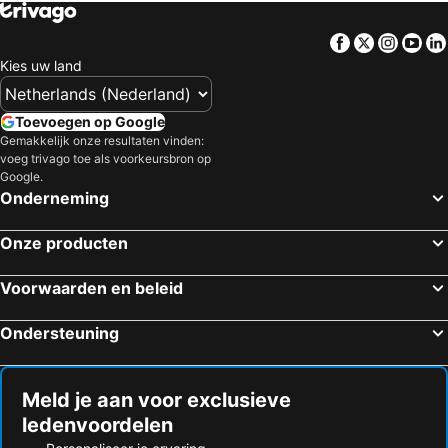
Facebook
Twitter
Insta
Yo
Kies uw land
Toevoegen op Google
Gemakkelijk onze resultaten vinden:
voeg trivago toe als voorkeursbron op
Google.
Onderneming
Onze producten
Voorwaarden en beleid
Ondersteuning
Meld je aan voor exclusieve
ledenvoordelen