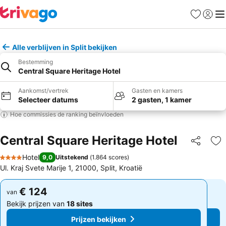
Favorieten
Aanmel
Me
Alle verblijven in Split bekijken
Bestemming
Central Square Heritage Hotel
Aankomst/vertrek
Gasten en kamers
Selecteer datums
2 gasten, 1 kamer
Hoe commissies de ranking beïnvloeden
Central Square Heritage Hotel
Delen
To
Hotel
9,0
Uitstekend
(
1.864 scores
)
4 Sterren
Ul. Kraj Svete Marije 1, 21000, Split, Kroatië
€ 124
€ 124
van
van
Bekijk prijzen van
18 sites
Bekijk prijzen van
18 sites
Prijzen bekijken
Prijzen bekijken