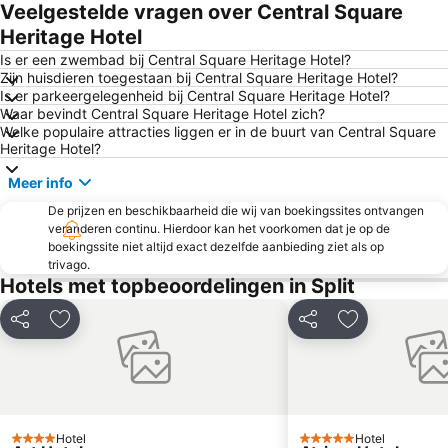
Dubovica
Solin
Veelgestelde vragen over Central Square
Romaanse Stad Trogir
Srebrna Vrata
Heritage Hotel
Croatia Boat Show
Spiagge di Stomorska
Is er een zwembad bij Central Square Heritage Hotel?
Zijn huisdieren toegestaan bij Central Square Heritage Hotel?
Mimice
Pokonji Dol
Is er parkeergelegenheid bij Central Square Heritage Hotel?
Waar bevindt Central Square Heritage Hotel zich?
Pakleni Otoci
Poljud
Welke populaire attracties liggen er in de buurt van Central Square
Heritage Hotel?
Meer info
De prijzen en beschikbaarheid die wij van boekingssites ontvangen
veranderen continu. Hierdoor kan het voorkomen dat je op de
boekingssite niet altijd exact dezelfde aanbieding ziet als op
trivago.
Hotels met topbeoordelingen in Split
Delen
Toevoegen aan favorieten
Delen
Toevoegen aa
Hotel
Hotel
4 Sterren
5 Sterren