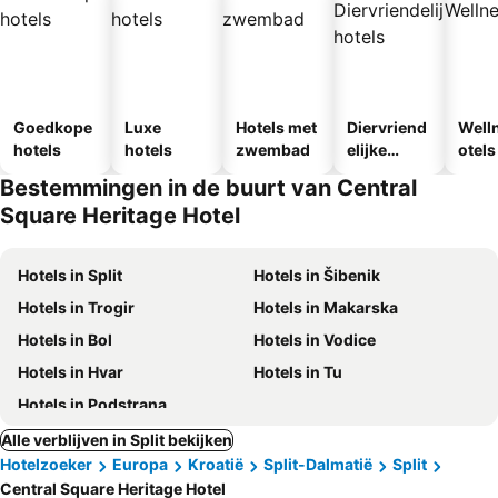
Goedkope
Luxe
Hotels met
Diervriend
Well
hotels
hotels
zwembad
elijke
otels
hotels
Bestemmingen in de buurt van Central
Square Heritage Hotel
Hotels in Split
Hotels in Šibenik
Hotels in Trogir
Hotels in Makarska
Hotels in Bol
Hotels in Vodice
Hotels in Hvar
Hotels in Tu
Hotels in Podstrana
Alle verblijven in Split bekijken
Hotelzoeker
Europa
Kroatië
Split-Dalmatië
Split
Central Square Heritage Hotel