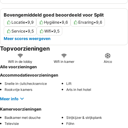
Bovengemiddeld goed beoordeeld voor Split
Locatie
•
9,9
Hygiëne
•
9,6
Ervaring
•
9,6
Service
•
9,5
Wifi
•
9,5
Meer scores weergeven
Topvoorzieningen
Wifi in de lobby
Wifi in kamer
Airco
Alle voorzieningen
Accommodatievoorzieningen
Snelle in-/uitcheckservice
Lift
Rookvrije kamers
Arts in het hotel
Meer info
Kamervoorzieningen
Badkamer met douche
Strijkijzer & strijkplank
Televisie
Föhn