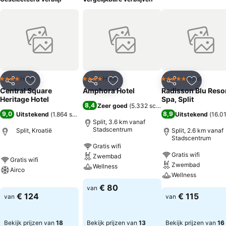
Hotel
Hotel
Hotel
4 Sterren
4 Sterren
5 Sterren
Delen
Toevoegen aan favorieten
Delen
Toevoegen aan favorieten
Delen
Toevoege
Central Square
Amphora Hotel
Radisson Blu Resor
Heritage Hotel
Spa, Split
8,4
Zeer goed
(
5.332 scores
)
9,0
8,9
Uitstekend
(
1.864 scores
)
Uitstekend
(
16.0
Split, 3.6 km vanaf
Stadscentrum
Split, Kroatië
Split, 2.6 km vanaf
Stadscentrum
Gratis wifi
Gratis wifi
Zwembad
Gratis wifi
Zwembad
Wellness
Airco
Wellness
€ 80
van
€ 124
€ 115
van
van
Bekijk prijzen van
18
Bekijk prijzen van
13
Bekijk prijzen van
16