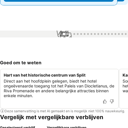
1 / 80
Goed om te weten
Hart van het historische centrum van Split
Ka
Direct aan het hoofdplein gelegen, biedt het hotel
So
ongeëvenaarde toegang tot het Paleis van Diocletianus, de
he
Riva Promenade en andere belangrijke attracties binnen
wat
enkele minuten.
Deze samenvatting is met AI gemaakt en is mogelijk niet 100% nauwkeurig.
Vergelijk met vergelijkbare verblijven
Geselecteerd verblijf
Vergelijkbare verblijven