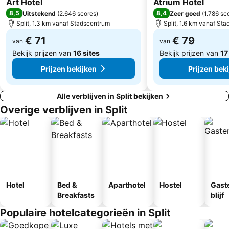
Art Hotel
Atrium Hotel
8,5
8,4
Uitstekend
(
2.646 scores
)
Zeer goed
(
1.786 sc
Split, 1.3 km vanaf Stadscentrum
Split, 1.6 km vanaf St
€ 71
€ 79
van
van
Bekijk prijzen van
16 sites
Bekijk prijzen van
17
Prijzen bekijken
Prijzen bek
Alle verblijven in Split bekijken
Overige verblijven in Split
Hotel
Bed &
Aparthotel
Hostel
Gast
Breakfasts
blijf
Populaire hotelcategorieën in Split