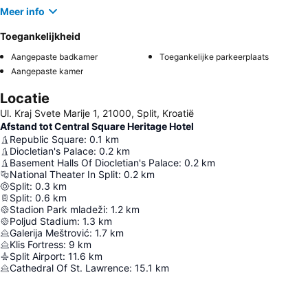
Meer info
Toegankelijkheid
Aangepaste badkamer
Toegankelijke parkeerplaats
Aangepaste kamer
Locatie
Ul. Kraj Svete Marije 1, 21000, Split, Kroatië
Afstand tot Central Square Heritage Hotel
Republic Square
:
0.1
km
Diocletian's Palace
:
0.2
km
Basement Halls Of Diocletian's Palace
:
0.2
km
National Theater In Split
:
0.2
km
Split
:
0.3
km
Split
:
0.6
km
Stadion Park mladeži
:
1.2
km
Poljud Stadium
:
1.3
km
Galerija Meštrović
:
1.7
km
Klis Fortress
:
9
km
Split Airport
:
11.6
km
Cathedral Of St. Lawrence
:
15.1
km