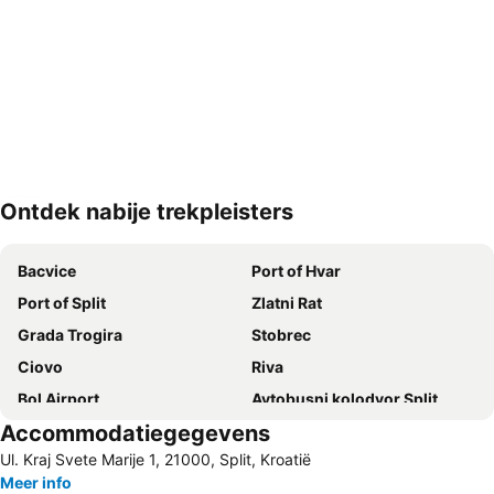
Ontdek nabije trekpleisters
Kaart uitvouwen
Bacvice
Port of Hvar
Port of Split
Zlatni Rat
Grada Trogira
Stobrec
Ciovo
Riva
Bol Airport
Avtobusni kolodvor Split
Accommodatiegegevens
Zračna Luka Split
Palace of Diocletian
Ul. Kraj Svete Marije 1, 21000, Split, Kroatië
Trogír Promenade
Stari Grad Plain
Meer info