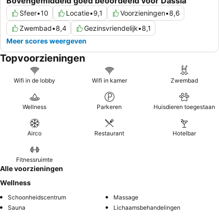
Bovengemiddeld goed beoordeeld voor Dassia
Sfeer
•
10
Locatie
•
9,1
Voorzieningen
•
8,6
Zwembad
•
8,4
Gezinsvriendelijk
•
8,1
Meer scores weergeven
Topvoorzieningen
Wifi in de lobby
Wifi in kamer
Zwembad
Wellness
Parkeren
Huisdieren toegestaan
Airco
Restaurant
Hotelbar
Fitnessruimte
Alle voorzieningen
Wellness
Schoonheidscentrum
Massage
Sauna
Lichaamsbehandelingen