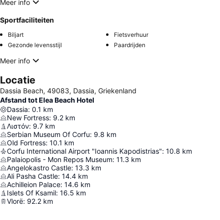
Meer info
Sportfaciliteiten
Biljart
Fietsverhuur
Gezonde levensstijl
Paardrijden
Meer info
Locatie
Dassia Beach, 49083, Dassia, Griekenland
Afstand tot Elea Beach Hotel
Dassia
:
0.1
km
New Fortress
:
9.2
km
Λιστόν
:
9.7
km
Serbian Museum Of Corfu
:
9.8
km
Old Fortress
:
10.1
km
Corfu International Airport "Ioannis Kapodistrias"
:
10.8
km
Palaiopolis - Mon Repos Museum
:
11.3
km
Angelokastro Castle
:
13.3
km
Ali Pasha Castle
:
14.4
km
Achilleion Palace
:
14.6
km
Islets Of Ksamil
:
16.5
km
Vlorë
:
92.2
km