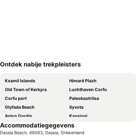
Ontdek nabije trekpleisters
Kaart uitvouwen
Ksamil Islands
Himarë Plazh
Old Town of Kerkyra
Luchthaven Corfu
Corfu port
Paleokastritsa
Glyfada Beach
Syvota
Agios Gordis
Kassiopi
Accommodatiegegevens
Aqualand Corfu
Ethniko Stadio Kerkyras
Dassia Beach, 49083, Dassia, Griekenland
Kavos Beach
Kontogialos Pelekas Beach