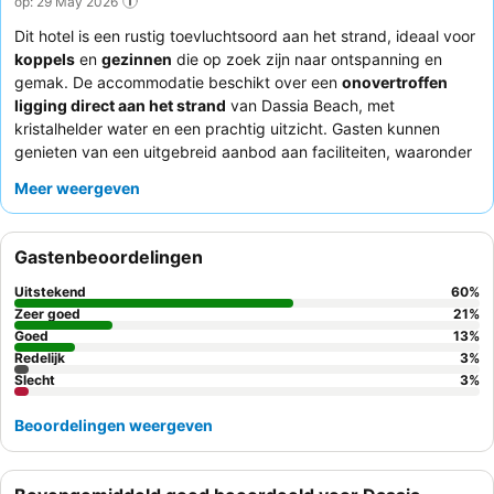
op: 29 May 2026
Dit hotel is een rustig toevluchtsoord aan het strand, ideaal voor
koppels
en
gezinnen
die op zoek zijn naar ontspanning en
gemak. De accommodatie beschikt over een
onovertroffen
ligging direct aan het strand
van Dassia Beach, met
kristalhelder water en een prachtig uitzicht. Gasten kunnen
genieten van een uitgebreid aanbod aan faciliteiten, waaronder
meerdere
zwembaden
(met een zoutwateroptie en een
Meer weergeven
kinderbad) en een
goed uitgeruste fitnessruimte
. De
uitzonderlijke vriendelijkheid van het personeel en het
uitgebreide
ontbijtbuffet
, met vers fruit en Griekse
Gastenbeoordelingen
specialiteiten, worden steevast geprezen. Voor wie van een
beter uitzicht wil genieten, is een kamer met een
ruim balkon
Uitstekend
60
%
met uitzicht op zee een absolute aanrader.
Zeer goed
21
%
Goed
13
%
Redelijk
3
%
Slecht
3
%
Beoordelingen weergeven