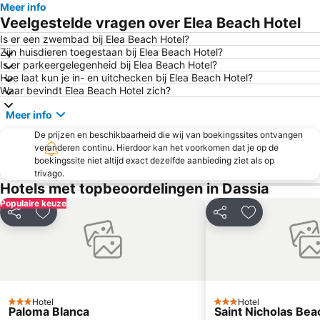
Meer info
Acharavi
Syri i Kaltër
Veelgestelde vragen over Elea Beach Hotel
Nisaki
Igoumenitsa
Is er een zwembad bij Elea Beach Hotel?
Zijn huisdieren toegestaan bij Elea Beach Hotel?
Ipsos
Blue Lagoon
Is er parkeergelegenheid bij Elea Beach Hotel?
Barbati
Palaiokastritsa Caves
Hoe laat kun je in- en uitchecken bij Elea Beach Hotel?
Waar bevindt Elea Beach Hotel zich?
Messonghi Paralia
Bella Vraka Beach
Meer info
Porto Palermo
Dassia
De prijzen en beschikbaarheid die wij van boekingssites ontvangen
Kontokali
Ermones
veranderen continu. Hierdoor kan het voorkomen dat je op de
Kouloura Beach
Butrint
boekingssite niet altijd exact dezelfde aanbieding ziet als op
trivago.
Agios Georgios
Canal d'Amour
Hotels met topbeoordelingen in Dassia
Kommeno
Mount Pantokratoras
Populaire keuze
Delen
Toevoegen aan favorieten
Delen
Toevoegen aa
Mon Repos
Waterpark & Sport Center ''Hydropolis''
Roda
Achillion
Sidari
Plazhi i Borshit
Igoumenitsa
Saint Michael & Saint George Palace
Hotel
Hotel
Rex
Liston
3 Sterren
3 Sterren
Paloma Blanca
Saint Nicholas Bea