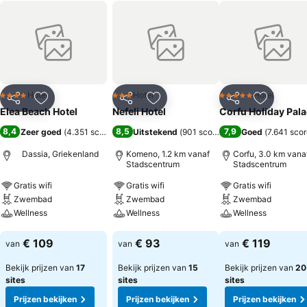
Hotel
Hotel
Hotel
4 Sterren
3 Sterren
5 Sterren
Delen
Toevoegen aan favorieten
Delen
Toevoegen aan favorieten
Delen
Toevoege
Elea Beach Hotel
Nefeli Hotel
Corfu Holiday Pal
8,4
8,5
7,9
Zeer goed
(
4.351 scores
)
Uitstekend
(
901 scores
)
Goed
(
7.641 sco
Dassia, Griekenland
Komeno, 1.2 km vanaf
Corfu, 3.0 km vana
Stadscentrum
Stadscentrum
Gratis wifi
Gratis wifi
Gratis wifi
Zwembad
Zwembad
Zwembad
Wellness
Wellness
Wellness
Prijzen bekijken
Prijzen bekijken
Prijzen bekijken
€ 109
€ 93
€ 119
van
van
van
Bekijk prijzen van
17
Bekijk prijzen van
15
Bekijk prijzen van
20
sites
sites
sites
Prijzen bekijken
Prijzen bekijken
Prijzen bekijken