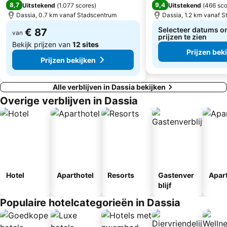
Agios Georgios Church
Avlaki
8,7
9,4
Uitstekend
(
1.077 scores
)
Uitstekend
(
466 sco
Dassia, 0.7 km vanaf Stadscentrum
Dassia, 1.2 km vanaf 
Cosmic
Butrint National Park
Selecteer datums o
€ 87
Agios Stefanos
van
Aghios Georgios Argirades
prijzen te zien
Bekijk prijzen van
12 sites
Prijzen bek
Prijzen bekijken
Alle verblijven in Dassia bekijken
Overige verblijven in Dassia
Hotel
Aparthotel
Resorts
Gastenver
Apar
blijf
Populaire hotelcategorieën in Dassia