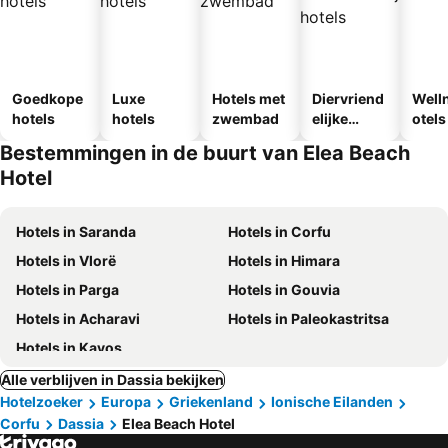
Goedkope
Luxe
Hotels met
Diervriend
Well
hotels
hotels
zwembad
elijke
otels
hotels
Bestemmingen in de buurt van Elea Beach
Hotel
Hotels in Saranda
Hotels in Corfu
Hotels in Vlorë
Hotels in Himara
Hotels in Parga
Hotels in Gouvia
Hotels in Acharavi
Hotels in Paleokastritsa
Hotels in Kavos
Alle verblijven in Dassia bekijken
Hotelzoeker
Europa
Griekenland
Ionische Eilanden
Corfu
Dassia
Elea Beach Hotel