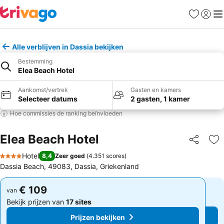
Favorieten
Aanmel
Me
Alle verblijven in Dassia bekijken
Bestemming
Elea Beach Hotel
Aankomst/vertrek
Gasten en kamers
Selecteer datums
2 gasten, 1 kamer
Hoe commissies de ranking beïnvloeden
Elea Beach Hotel
Delen
To
Hotel
8,4
Zeer goed
(
4.351 scores
)
4 Sterren
Dassia Beach, 49083, Dassia, Griekenland
€ 109
€ 109
van
van
Bekijk prijzen van
17 sites
Bekijk prijzen van
17 sites
Prijzen bekijken
Prijzen bekijken