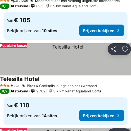
Aparthotel
Moderne suites met volledig uitgeruste kitchenettes
3 Sterren
9,5
Uitstekend
896
6.9 km vanaf Aqualand Corfu
€ 105
Van
Bekijk prijzen van
10 sites
Prijzen bekijken
Populaire keuze
Delen
To
Telesilla Hotel
Hotel
Bites & Cocktails lounge aan het zwembad
3 Sterren
9,2
Uitstekend
2.762
3.7 km vanaf Aqualand Corfu
€ 110
Van
Bekijk prijzen van
14 sites
Prijzen bekijken
Populaire keuze