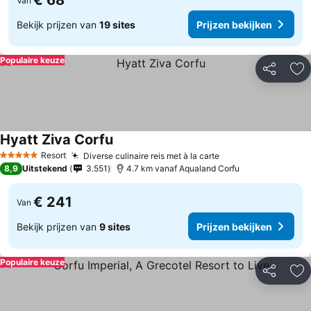
€ 68
Van
Bekijk prijzen van
19 sites
Prijzen bekijken
Populaire keuze
Delen
To
Hyatt Ziva Corfu
Resort
Diverse culinaire reis met à la carte
5 Sterren
8,9
Uitstekend
3.551
4.7 km vanaf Aqualand Corfu
€ 241
Van
Bekijk prijzen van
9 sites
Prijzen bekijken
Populaire keuze
Delen
To