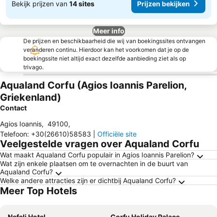
Bekijk prijzen van
14 sites
Prijzen bekijken
Meer info
De prijzen en beschikbaarheid die wij van boekingssites ontvangen
veranderen continu. Hierdoor kan het voorkomen dat je op de
boekingssite niet altijd exact dezelfde aanbieding ziet als op
trivago.
Aqualand Corfu (Agios Ioannis Parelion,
Griekenland)
Contact
Agios Ioannis
,
49100
,
Telefoon
:
+30(26610)58583
|
Officiële site
Veelgestelde vragen over Aqualand Corfu
Wat maakt Aqualand Corfu populair in Agios Ioannis Parelion?
Wat zijn enkele plaatsen om te overnachten in de buurt van
Aqualand Corfu?
Welke andere attracties zijn er dichtbij Aqualand Corfu?
Meer Top Hotels
Nefeli Hotel
Corfu Holiday Palace