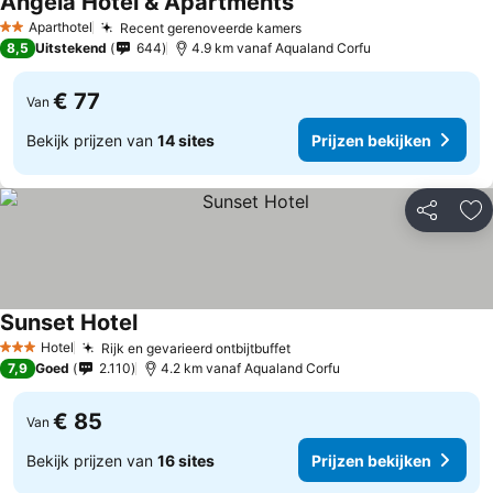
Angela Hotel & Apartments
Aparthotel
Recent gerenoveerde kamers
2 Sterren
8,5
Uitstekend
644
4.9 km vanaf Aqualand Corfu
€ 77
Van
Bekijk prijzen van
14 sites
Prijzen bekijken
Delen
To
Sunset Hotel
Hotel
Rijk en gevarieerd ontbijtbuffet
3 Sterren
7,9
Goed
2.110
4.2 km vanaf Aqualand Corfu
€ 85
Van
Bekijk prijzen van
16 sites
Prijzen bekijken