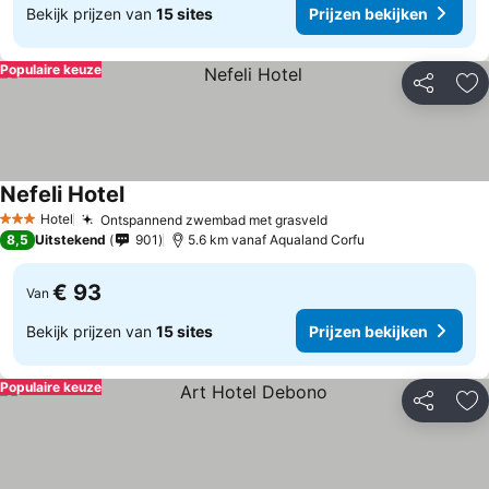
Bekijk prijzen van
15 sites
Prijzen bekijken
Populaire keuze
Delen
To
Nefeli Hotel
Hotel
Ontspannend zwembad met grasveld
3 Sterren
8,5
Uitstekend
901
5.6 km vanaf Aqualand Corfu
€ 93
Van
Bekijk prijzen van
15 sites
Prijzen bekijken
Populaire keuze
Delen
To