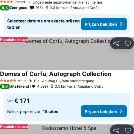
Resort
Uitgebreide gezinsvriendelijke faciliteiten
4 Sterren
8,3
Zeer goed
915
0.3 km vanaf Aqualand Corfu
Selecteer datums om exacte prijzen
Prijzen bekijken
te zien
Populaire keuze
Delen
To
Domes of Corfu, Autograph Collection
Hotel
Blauwe Vlag Glyfada strandtoegang
5 Sterren
8,6
Uitstekend
4.698
3.5 km vanaf Aqualand Corfu
€ 171
Van
Bekijk prijzen van
18 sites
Prijzen bekijken
Populaire keuze
Delen
To