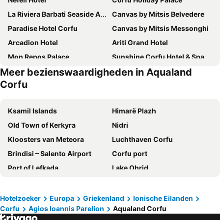
La Riviera Barbati Seaside Apartments
Canvas by Mitsis Belvedere
Paradise Hotel Corfu
Canvas by Mitsis Messonghi
Arcadion Hotel
Ariti Grand Hotel
Mon Repos Palace
Sunshine Corfu Hotel & Spa
Meer bezienswaardigheden in Aqualand
Angsana Corfu
Domes of Corfu, Autograph Collection
Corfu
Mathraki Resort
Kontokali Bay Resort & Spa
Arion Hotel
Iolida Corfu Resort & Spa by Smile Hotels
Ksamil Islands
Himarë Plazh
TRYP by Wyndham Corfu Dassia
Rodostamo Hotel & Spa
Old Town of Kerkyra
Nidri
Domes Miramare, a Luxury Collection Resort, Corfu
Cavalieri Hotel
Kloosters van Meteora
Luchthaven Corfu
Ionian Arches
Paleo ArtNouveau Hotel - Adults Only
Brindisi – Salento Airport
Corfu port
Kerkyra Blue Hotel & Spa by Louis Hotels
Hotel Yannis Corfu
Port of Lefkada
Lake Ohrid
Century Resort
Hotel Corfu Secret
Plazhi i Durrësit
Paleokastritsa
Silver Bay Hotel
Irene Apartments
Lake Ohrid
Luchthaven Aktion
Hotelzoeker
Europa
Griekenland
Ionische Eilanden
Royal
Atlantis Hotel
Corfu
Agios Ioannis Parelion
Aqualand Corfu
Glyfada Beach
Punta Prosciutto
Fiori Hotel
Dassia Beach