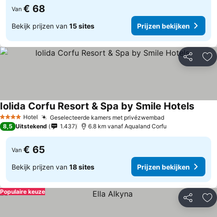
€ 68
Van
Bekijk prijzen van
15 sites
Prijzen bekijken
Delen
To
Iolida Corfu Resort & Spa by Smile Hotels
Hotel
Geselecteerde kamers met privézwembad
4 Sterren
8,5
Uitstekend
1.437
6.8 km vanaf Aqualand Corfu
€ 65
Van
Bekijk prijzen van
18 sites
Prijzen bekijken
Populaire keuze
Delen
To