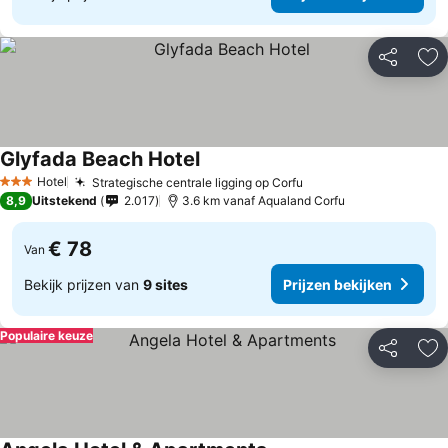
Delen
To
Glyfada Beach Hotel
Hotel
Strategische centrale ligging op Corfu
3 Sterren
8,9
Uitstekend
2.017
3.6 km vanaf Aqualand Corfu
€ 78
Van
Bekijk prijzen van
9 sites
Prijzen bekijken
Populaire keuze
Delen
To