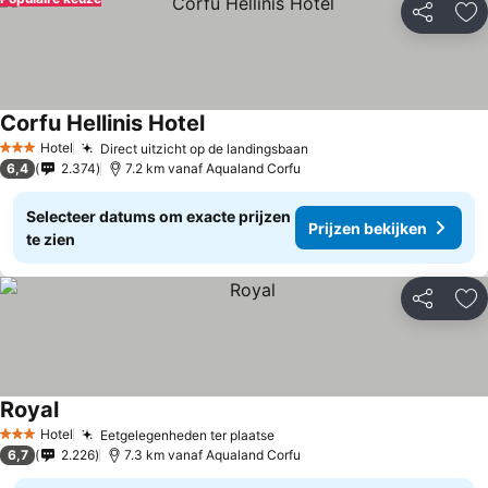
Delen
To
Corfu Hellinis Hotel
Hotel
Direct uitzicht op de landingsbaan
3 Sterren
6,4
2.374
7.2 km vanaf Aqualand Corfu
Selecteer datums om exacte prijzen
Prijzen bekijken
te zien
Delen
To
Royal
Hotel
Eetgelegenheden ter plaatse
3 Sterren
6,7
2.226
7.3 km vanaf Aqualand Corfu