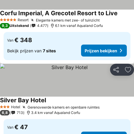
Corfu Imperial, A Grecotel Resort to Live
Resort
Elegante kamers met zee- of tuinzicht
5 Sterren
9,3
Uitstekend
4.477
6.1 km vanaf Aqualand Corfu
€ 348
Van
Bekijk prijzen van
7 sites
Prijzen bekijken
Delen
To
Silver Bay Hotel
Hotel
Gerenoveerde kamers en openbare ruimtes
3 Sterren
6,8
713
3.4 km vanaf Aqualand Corfu
€ 47
Van