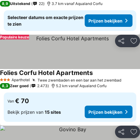
8,9
Uitstekend
22
3.7 km vanaf Aqualand Corfu
Selecteer datums om exacte prijzen
Prijzen bekijken
te zien
Populaire keuze
Delen
To
Folies Corfu Hotel Apartments
Aparthotel
Twee zwembaden en een bar aan het zwembad
3 Sterren
8,3
Zeer goed
2.473
5.2 km vanaf Aqualand Corfu
€ 70
Van
Bekijk prijzen van
15 sites
Prijzen bekijken
Delen
To