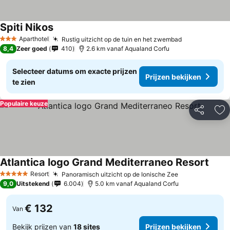
Spiti Nikos
Aparthotel
Rustig uitzicht op de tuin en het zwembad
3 Sterren
8,4
Zeer goed
410
2.6 km vanaf Aqualand Corfu
Selecteer datums om exacte prijzen
Prijzen bekijken
te zien
Populaire keuze
Delen
To
Atlantica logo Grand Mediterraneo Resort
Resort
Panoramisch uitzicht op de Ionische Zee
5 Sterren
9,0
Uitstekend
6.004
5.0 km vanaf Aqualand Corfu
€ 132
Van
Bekijk prijzen van
18 sites
Prijzen bekijken