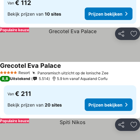
€ 112
Van
Bekijk prijzen van
10 sites
Prijzen bekijken
Populaire keuze
Delen
To
Grecotel Eva Palace
Resort
Panoramisch uitzicht op de Ionische Zee
5 Sterren
8,8
Uitstekend
5.514
5.9 km vanaf Aqualand Corfu
€ 211
Van
Bekijk prijzen van
20 sites
Prijzen bekijken
Populaire keuze
Delen
To