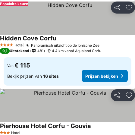
Populaire keuze
Delen
To
Hidden Cove Corfu
Hotel
Panoramisch uitzicht op de Ionische Zee
4 Sterren
9,1
Uitstekend
481
4.4 km vanaf Aqualand Corfu
€ 115
Van
Bekijk prijzen van
16 sites
Prijzen bekijken
Delen
To
Pierhouse Hotel Corfu - Gouvia
Hotel
3 Sterren