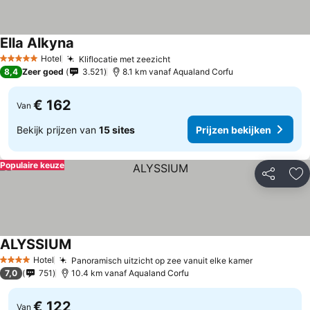
Ella Alkyna
Hotel
Kliflocatie met zeezicht
5 Sterren
8,4
Zeer goed
3.521
8.1 km vanaf Aqualand Corfu
€ 162
Van
Bekijk prijzen van
15 sites
Prijzen bekijken
Populaire keuze
Delen
To
ALYSSIUM
Hotel
Panoramisch uitzicht op zee vanuit elke kamer
4 Sterren
7,0
751
10.4 km vanaf Aqualand Corfu
€ 122
Van