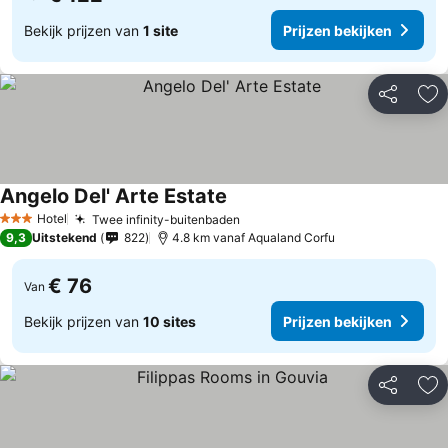
Bekijk prijzen van
1 site
Prijzen bekijken
Delen
To
Angelo Del' Arte Estate
Hotel
Twee infinity-buitenbaden
3 Sterren
9,3
Uitstekend
822
4.8 km vanaf Aqualand Corfu
€ 76
Van
Bekijk prijzen van
10 sites
Prijzen bekijken
Delen
To