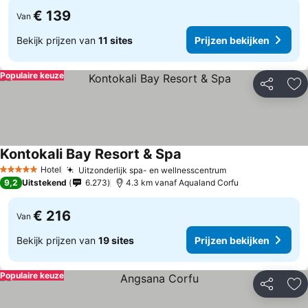
€ 139
Van
Bekijk prijzen van
11 sites
Prijzen bekijken
Populaire keuze
Delen
To
Kontokali Bay Resort & Spa
Hotel
Uitzonderlijk spa- en wellnesscentrum
5 Sterren
9,2
Uitstekend
6.273
4.3 km vanaf Aqualand Corfu
€ 216
Van
Bekijk prijzen van
19 sites
Prijzen bekijken
Populaire keuze
Delen
To