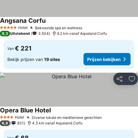
Angsana Corfu
Hotel
Bekroonde spa en wellness
5 Sterren
9,3
Uitstekend
3.504
9.2 km vanaf Aqualand Corfu
€ 221
Van
Bekijk prijzen van
19 sites
Prijzen bekijken
Delen
To
Opera Blue Hotel
Hotel
Diverse lokale en mediterrane gerechten
4 Sterren
6,8
831
4.3 km vanaf Aqualand Corfu