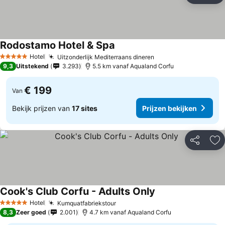
Rodostamo Hotel & Spa
Hotel
Uitzonderlijk Mediterraans dineren
5 Sterren
9,3
Uitstekend
3.293
5.5 km vanaf Aqualand Corfu
€ 199
Van
Bekijk prijzen van
17 sites
Prijzen bekijken
Delen
To
Cook's Club Corfu - Adults Only
Hotel
Kumquatfabriekstour
5 Sterren
8,3
Zeer goed
2.001
4.7 km vanaf Aqualand Corfu