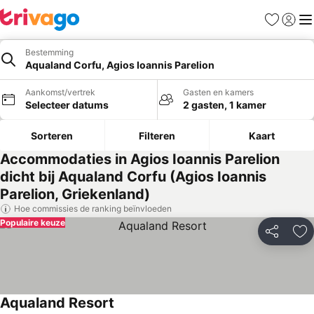
Favorieten
Aanmel
Me
Bestemming
Aqualand Corfu, Agios Ioannis Parelion
Aankomst/vertrek
Gasten en kamers
Selecteer datums
2 gasten, 1 kamer
Sorteren
Filteren
Kaart
Accommodaties in Agios Ioannis Parelion
dicht bij Aqualand Corfu (Agios Ioannis
Parelion, Griekenland)
Hoe commissies de ranking beïnvloeden
Populaire keuze
Delen
To
Aqualand Resort