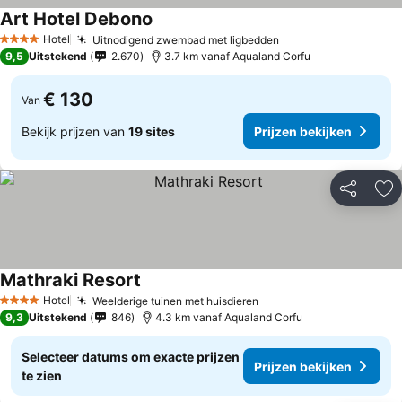
Art Hotel Debono
Hotel
Uitnodigend zwembad met ligbedden
4 Sterren
9,5
Uitstekend
2.670
3.7 km vanaf Aqualand Corfu
€ 130
Van
Bekijk prijzen van
19 sites
Prijzen bekijken
Delen
To
Mathraki Resort
Hotel
Weelderige tuinen met huisdieren
4 Sterren
9,3
Uitstekend
846
4.3 km vanaf Aqualand Corfu
Selecteer datums om exacte prijzen
Prijzen bekijken
te zien