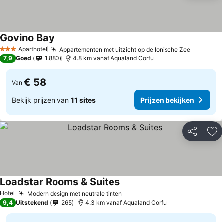
Govino Bay
Aparthotel
Appartementen met uitzicht op de Ionische Zee
3 Sterren
7,9
Goed
1.880
4.8 km vanaf Aqualand Corfu
€ 58
Van
Bekijk prijzen van
11 sites
Prijzen bekijken
Delen
To
Loadstar Rooms & Suites
Hotel
Modern design met neutrale tinten
9,4
Uitstekend
265
4.3 km vanaf Aqualand Corfu