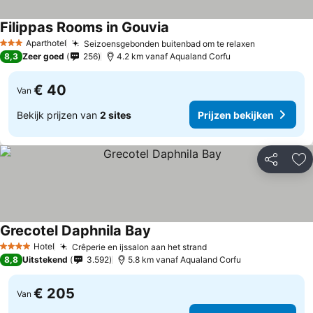
Filippas Rooms in Gouvia
Aparthotel
Seizoensgebonden buitenbad om te relaxen
3 Sterren
8,3
Zeer goed
256
4.2 km vanaf Aqualand Corfu
€ 40
Van
Bekijk prijzen van
2 sites
Prijzen bekijken
Delen
To
Grecotel Daphnila Bay
Hotel
Crêperie en ijssalon aan het strand
4 Sterren
8,8
Uitstekend
3.592
5.8 km vanaf Aqualand Corfu
€ 205
Van