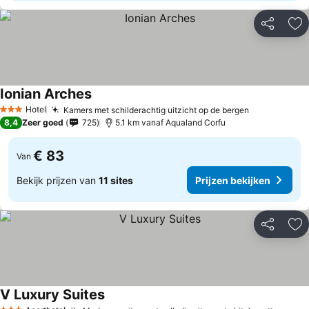
Delen
To
Ionian Arches
Hotel
Kamers met schilderachtig uitzicht op de bergen
3 Sterren
8,4
Zeer goed
725
5.1 km vanaf Aqualand Corfu
€ 83
Van
Bekijk prijzen van
11 sites
Prijzen bekijken
Delen
To
V Luxury Suites