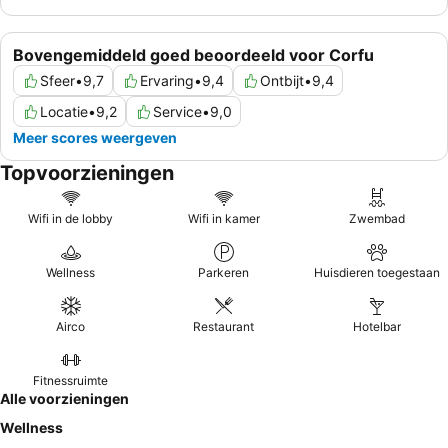
Bovengemiddeld goed beoordeeld voor Corfu
Sfeer
•
9,7
Ervaring
•
9,4
Ontbijt
•
9,4
Locatie
•
9,2
Service
•
9,0
Meer scores weergeven
Topvoorzieningen
Wifi in de lobby
Wifi in kamer
Zwembad
Wellness
Parkeren
Huisdieren toegestaan
Airco
Restaurant
Hotelbar
Fitnessruimte
Alle voorzieningen
Wellness