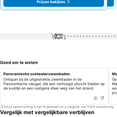
Prijzen bekijken
Prijzen bekijken
1 / 99
Goed om te weten
Panoramische zoetwaterzwembaden
Mo
Ontspan bij de uitgestrekte zwembaden in de
Gen
Panoramische vleugel, die een verhoogd uitzicht bieden op
Ma
de kustlijn en een rustigere sfeer weg van het strand.
wo
pr
Deze samenvatting is met AI gemaakt en is mogelijk niet 100% nauwkeurig.
Vergelijk met vergelijkbare verblijven