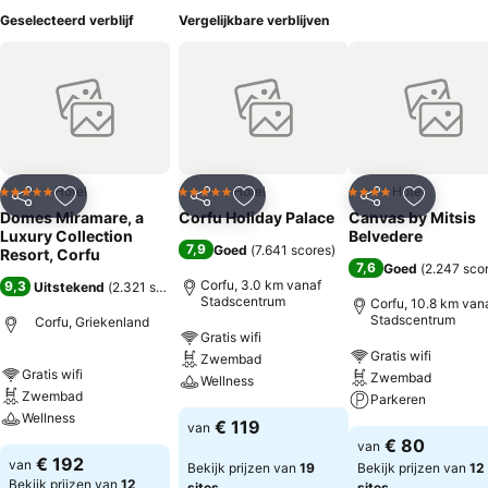
Geselecteerd verblijf
Vergelijkbare verblijven
Hotel
Hotel
Hotel
5 Sterren
5 Sterren
4 Sterren
Delen
Toevoegen aan favorieten
Delen
Toevoegen aan favorieten
Delen
Toevoege
Domes Miramare, a
Corfu Holiday Palace
Canvas by Mitsis
Luxury Collection
Belvedere
7,9
Goed
(
7.641 scores
)
Resort, Corfu
7,6
Goed
(
2.247 sco
Corfu, 3.0 km vanaf
9,3
Uitstekend
(
2.321 scores
)
Stadscentrum
Corfu, 10.8 km van
Stadscentrum
Corfu, Griekenland
Gratis wifi
Gratis wifi
Zwembad
Gratis wifi
Zwembad
Wellness
Zwembad
Parkeren
Wellness
€ 119
van
€ 80
van
€ 192
van
Bekijk prijzen van
19
Bekijk prijzen van
12
Bekijk prijzen van
12
sites
sites