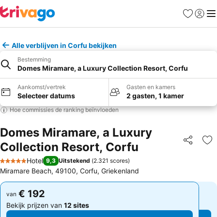
Favorieten
Aanmel
Me
Alle verblijven in Corfu bekijken
Bestemming
Domes Miramare, a Luxury Collection Resort, Corfu
Aankomst/vertrek
Gasten en kamers
Selecteer datums
2 gasten, 1 kamer
Hoe commissies de ranking beïnvloeden
Domes Miramare, a Luxury
Collection Resort, Corfu
Delen
To
Hotel
9,3
Uitstekend
(
2.321 scores
)
5 Sterren
Miramare Beach, 49100, Corfu, Griekenland
€ 192
€ 192
van
van
Bekijk prijzen van
12 sites
Bekijk prijzen van
12 sites