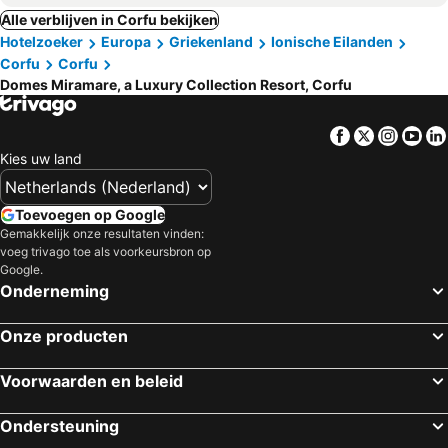
Alle verblijven in Corfu bekijken
Hotelzoeker
Europa
Griekenland
Ionische Eilanden
Corfu
Corfu
Domes Miramare, a Luxury Collection Resort, Corfu
Facebook
Twitter
Insta
Yo
Kies uw land
Toevoegen op Google
Gemakkelijk onze resultaten vinden:
voeg trivago toe als voorkeursbron op
Google.
Onderneming
Onze producten
Voorwaarden en beleid
Ondersteuning