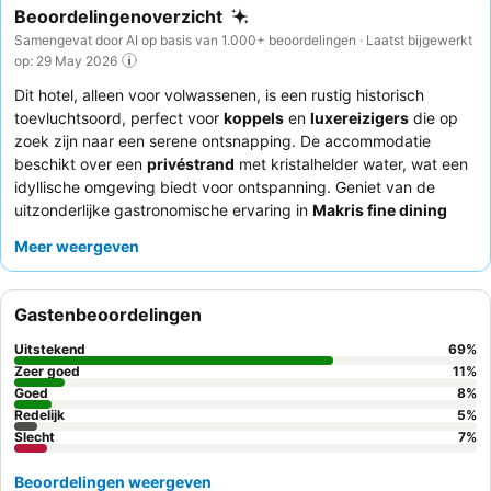
Beoordelingenoverzicht
Samengevat door AI op basis van 1.000+ beoordelingen · Laatst bijgewerkt
op: 29 May 2026
Dit hotel, alleen voor volwassenen, is een rustig historisch
toevluchtsoord, perfect voor
koppels
en
luxereizigers
die op
zoek zijn naar een serene ontsnapping. De accommodatie
beschikt over een
privéstrand
met kristalhelder water, wat een
idyllische omgeving biedt voor ontspanning. Geniet van de
uitzonderlijke gastronomische ervaring in
Makris fine dining
restaurant
, een hoogtepunt van het diverse culinaire aanbod.
Meer weergeven
Gasten prijzen consequent de uitzonderlijke vriendelijkheid en
oplettendheid van het personeel, wat zorgt voor een
onvergetelijk verblijf. Voor een verhoogde ervaring kunt u
Gastenbeoordelingen
overwegen te kiezen voor
Haute Living access
om te genieten
van exclusieve voorzieningen en diensten.
Uitstekend
69
%
Zeer goed
11
%
Goed
8
%
Redelijk
5
%
Slecht
7
%
Beoordelingen weergeven