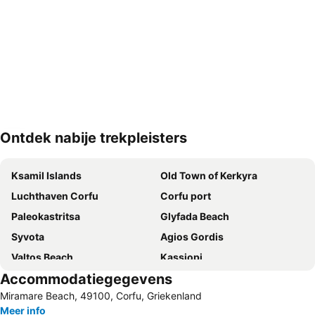
Ontdek nabije trekpleisters
Kaart uitvouwen
Ksamil Islands
Old Town of Kerkyra
Luchthaven Corfu
Corfu port
Paleokastritsa
Glyfada Beach
Syvota
Agios Gordis
Valtos Beach
Kassiopi
Accommodatiegegevens
Parga Port
Aqualand Corfu
Miramare Beach, 49100, Corfu, Griekenland
Ethniko Stadio Kerkyras
Kavos Beach
Meer info