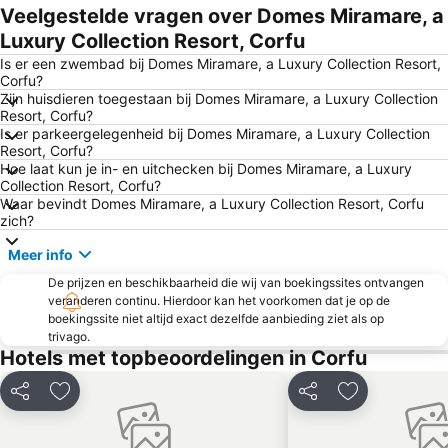
The Center of Parga
Kontogialos Pelekas Beach
Veelgestelde vragen over Domes Miramare, a
Acharavi
Syri i Kaltër
Luxury Collection Resort, Corfu
Nisaki
Igoumenitsa
Is er een zwembad bij Domes Miramare, a Luxury Collection Resort,
Corfu?
Piso Krioneri Beach
Ipsos
Zijn huisdieren toegestaan bij Domes Miramare, a Luxury Collection
Resort, Corfu?
Blue Lagoon
Barbati
Is er parkeergelegenheid bij Domes Miramare, a Luxury Collection
Palaiokastritsa Caves
Arillas Beach
Resort, Corfu?
Hoe laat kun je in- en uitchecken bij Domes Miramare, a Luxury
Messonghi Paralia
Bella Vraka Beach
Collection Resort, Corfu?
Waar bevindt Domes Miramare, a Luxury Collection Resort, Corfu
Kontokali
Ermones
zich?
Dassia
Butrint
Meer info
Kouloura Beach
Kryoneri
De prijzen en beschikbaarheid die wij van boekingssites ontvangen
Agios Georgios
Paxi
veranderen continu. Hierdoor kan het voorkomen dat je op de
boekingssite niet altijd exact dezelfde aanbieding ziet als op
Canal d'Amour
Port of Gaios
trivago.
Mesovrika
Achillion
Hotels met topbeoordelingen in Corfu
Mon Repos
Kommeno
Delen
Toevoegen aan favorieten
Delen
Toevoegen aa
Mount Pantokratoras
Igoumenitsa
Waterpark & Sport Center ''Hydropolis''
Roda