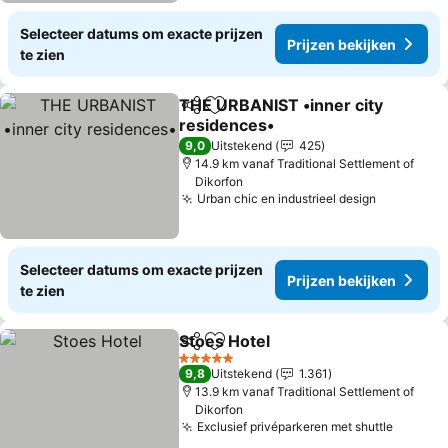
Selecteer datums om exacte prijzen
Prijzen bekijken
te zien
THE URBANIST •inner city
Delen
Toevoegen aan favorieten
residences•
Prijzen bekijken
9,0
Uitstekend
425
14.9 km vanaf Traditional Settlement of
Dikorfon
Urban chic en industrieel design
Prijzen b
Selecteer datums om exacte prijzen
Prijzen bekijken
te zien
Stoes Hotel
Delen
Toevoegen aan favorieten
Prijzen bekijke
5 Sterren
9,8
Uitstekend
1.361
13.9 km vanaf Traditional Settlement of
Dikorfon
Exclusief privéparkeren met shuttle
Prijzen