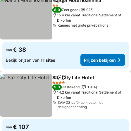
Nantin Hotel Ioannina
Delen
Toevoegen aan favorieten
Prijz
2 Sterren
8,0
Zeer goed
925
15.4 km vanaf Traditional Settlement of
Dikorfon
Kamers met grote privébalkons
Prijzen be
€ 38
Van
Bekijk prijzen van
11 sites
Prijzen bekijken
Saz City Life Hotel
Delen
Toevoegen aan favorieten
Prijzen 
4 Sterren
9,3
Uitstekend
1.914
14.2 km vanaf Traditional Settlement of
Dikorfon
ZAMOS café-bar-resto met
designerinrichting
€ 107
Van