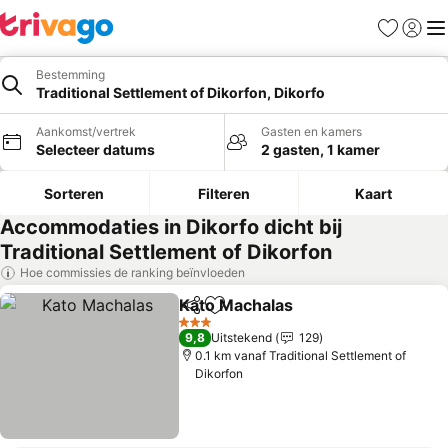
Favorieten
Aanmel
Me
Bestemming
Traditional Settlement of Dikorfon, Dikorfo
Aankomst/vertrek
Gasten en kamers
Selecteer datums
2 gasten, 1 kamer
Sorteren
Filteren
Kaart
Accommodaties in Dikorfo dicht bij
Traditional Settlement of Dikorfon
Hoe commissies de ranking beïnvloeden
Kato Machalas
Delen
Toevoegen aan favorieten
Prijzen beki
3 Sterren
9,8
Uitstekend
129
0.1 km vanaf Traditional Settlement of
Dikorfon