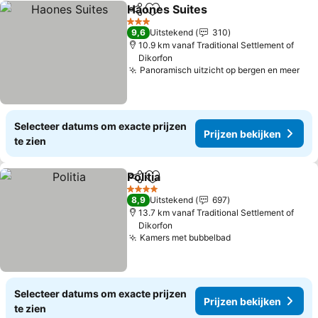
Haones Suites
Delen
Toevoegen aan favorieten
Prijzen beki
3 Sterren
9,6
Uitstekend
310
10.9 km vanaf Traditional Settlement of
Dikorfon
Panoramisch uitzicht op bergen en meer
Pri
Selecteer datums om exacte prijzen
Prijzen bekijken
te zien
Politia
Delen
Toevoegen aan favorieten
Prijzen bekijken
4 Sterren
8,9
Uitstekend
697
13.7 km vanaf Traditional Settlement of
Dikorfon
Kamers met bubbelbad
Prijzen bekijken
Selecteer datums om exacte prijzen
Prijzen bekijken
te zien