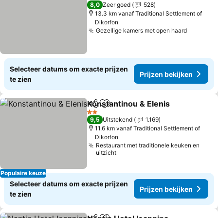
4 Sterren
8,0
Zeer goed
528
13.3 km vanaf Traditional Settlement of
Dikorfon
Gezellige kamers met open haard
Prijzen 
Selecteer datums om exacte prijzen
Prijzen bekijken
te zien
Konstantinou & Elenis
Delen
Toevoegen aan favorieten
Prij
2 Sterren
9,5
Uitstekend
1.169
11.6 km vanaf Traditional Settlement of
Dikorfon
Restaurant met traditionele keuken en
uitzicht
Populaire keuze
Selecteer datums om exacte prijzen
Prijzen bekijken
te zien