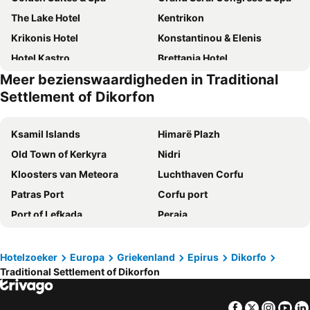
The Lake Hotel
Kentrikon
Krikonis Hotel
Konstantinou & Elenis
Hotel Kastro
Brettania Hotel
Meer bezienswaardigheden in Traditional
Anemolia Resort and Spa
Hotel Metropolis
Settlement of Dikorfon
KAMARES Historic Boutique Hotel & Spa
Aloni
Agnanti Zitsas Hotel
Frontzu Politia
Ksamil Islands
Himarë Plazh
Akti Lake Living
Stoes Hotel
Old Town of Kerkyra
Nidri
Archontiko Dilofo
Politia
Kloosters van Meteora
Luchthaven Corfu
Ialna Boutique Hotel
Egnatia Hotel
Patras Port
Corfu port
Kipi Suites
Anesis
Port of Lefkada
Peraia
To Agioklima
Essence Hotel
Lake Ohrid
Paleokastritsa
King Pyrros
Filokalia Hotel
Lake Ohrid
Luchthaven Aktion
Hotelzoeker
Europa
Griekenland
Epirus
Dikorfo
Villa Vilielmini
Tritoxo Guesthouse
Traditional Settlement of Dikorfon
Glyfada Beach
Syvota
Archontiko Zarkada
Gamila Rocks Mountain Hotel
Agios Nikitas Beach
Luchthaven Kefalonia
Hotel Ladias
Dilofo Hotel Luxury Suites
Facebook
Twitter
Insta
Yo