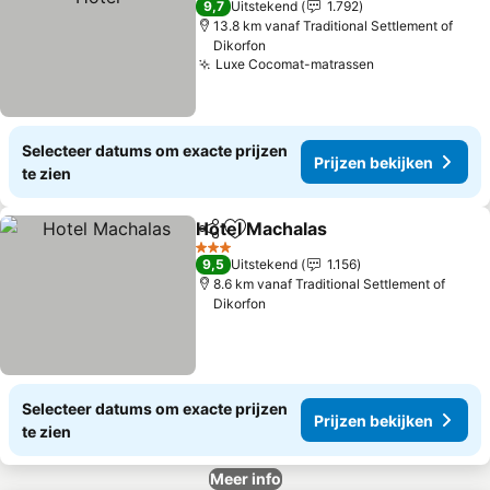
9,7
Uitstekend
1.792
13.8 km vanaf Traditional Settlement of
Dikorfon
Luxe Cocomat-matrassen
Prijzen bekijk
Selecteer datums om exacte prijzen
Prijzen bekijken
te zien
Hotel Machalas
Delen
Toevoegen aan favorieten
Prijzen bek
3 Sterren
9,5
Uitstekend
1.156
8.6 km vanaf Traditional Settlement of
Dikorfon
Selecteer datums om exacte prijzen
Prijzen bekijken
te zien
Meer info