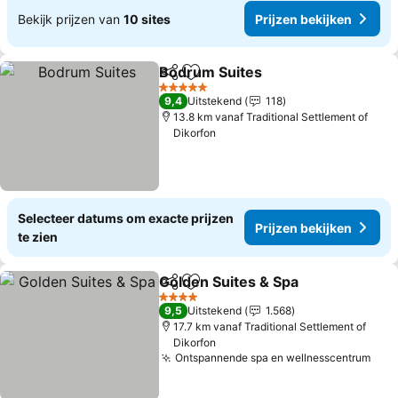
Bekijk prijzen van
10 sites
Prijzen bekijken
Bodrum Suites
Delen
Toevoegen aan favorieten
Prijzen beki
5 Sterren
9,4
Uitstekend
118
13.8 km vanaf Traditional Settlement of
Dikorfon
Selecteer datums om exacte prijzen
Prijzen bekijken
te zien
Golden Suites & Spa
Delen
Toevoegen aan favorieten
Prijze
4 Sterren
9,5
Uitstekend
1.568
17.7 km vanaf Traditional Settlement of
Dikorfon
Ontspannende spa en wellnesscentrum
Prij