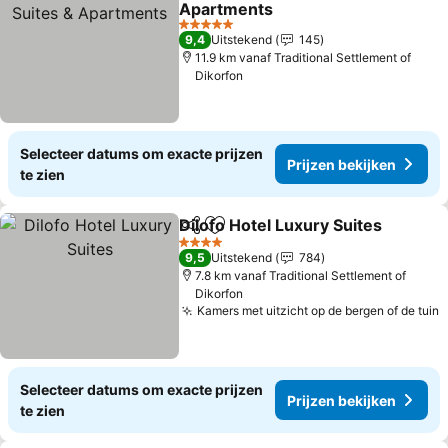
Apartments
Prijzen bekijken
5 Sterren
9,4
Uitstekend
145
11.9 km vanaf Traditional Settlement of
Dikorfon
Selecteer datums om exacte prijzen
Prijzen bekijken
te zien
Dilofo Hotel Luxury Suites
Delen
Toevoegen aan favorieten
4 Sterren
9,5
Uitstekend
784
7.8 km vanaf Traditional Settlement of
Dikorfon
Kamers met uitzicht op de bergen of de tuin
P
Selecteer datums om exacte prijzen
Prijzen bekijken
te zien