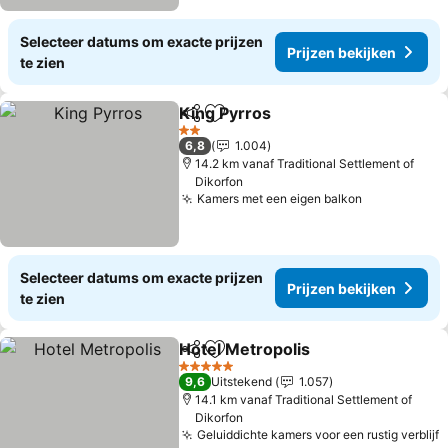
Selecteer datums om exacte prijzen
Prijzen bekijken
te zien
King Pyrros
Delen
Toevoegen aan favorieten
Prijzen bekijke
2 Sterren
6,8
1.004
14.2 km vanaf Traditional Settlement of
Dikorfon
Kamers met een eigen balkon
Prijzen bek
Selecteer datums om exacte prijzen
Prijzen bekijken
te zien
Hotel Metropolis
Delen
Toevoegen aan favorieten
Prijzen be
5 Sterren
9,6
Uitstekend
1.057
14.1 km vanaf Traditional Settlement of
Dikorfon
Geluiddichte kamers voor een rustig verblijf
P