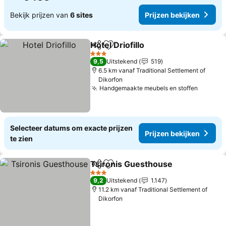
Bekijk prijzen van
6 sites
Prijzen bekijken
Hotel Driofillo
Delen
Toevoegen aan favorieten
Prijzen bekij
3 Sterren
9,5
Uitstekend
519
6.5 km vanaf Traditional Settlement of
Dikorfon
Handgemaakte meubels en stoffen
Prijzen
Selecteer datums om exacte prijzen
Prijzen bekijken
te zien
Tsironis Guesthouse
Delen
Toevoegen aan favorieten
Prijz
3 Sterren
9,2
Uitstekend
1.147
11.2 km vanaf Traditional Settlement of
Dikorfon