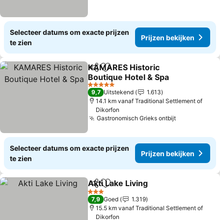
Selecteer datums om exacte prijzen
Prijzen bekijken
te zien
KAMARES Historic
Delen
Toevoegen aan favorieten
Boutique Hotel & Spa
Prijzen bekijken
5 Sterren
9,7
Uitstekend
1.613
14.1 km vanaf Traditional Settlement of
Dikorfon
Gastronomisch Grieks ontbijt
Prijzen beki
Selecteer datums om exacte prijzen
Prijzen bekijken
te zien
Akti Lake Living
Delen
Toevoegen aan favorieten
Prijzen bek
3 Sterren
7,9
Goed
1.319
15.5 km vanaf Traditional Settlement of
Dikorfon