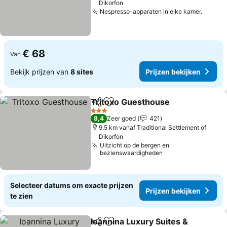
Dikorfon
Nespresso-apparaten in elke kamer.
Prijze
€ 68
Van
Bekijk prijzen van
8 sites
Prijzen bekijken
Tritoxo Guesthouse
Delen
Toevoegen aan favorieten
Prijze
3 Sterren
8,4
Zeer goed
421
9.5 km vanaf Traditional Settlement of
Dikorfon
Uitzicht op de bergen en
bezienswaardigheden
Selecteer datums om exacte prijzen
Prijzen bekijken
te zien
Ioannina Luxury Suites &
Delen
Toevoegen aan favorieten