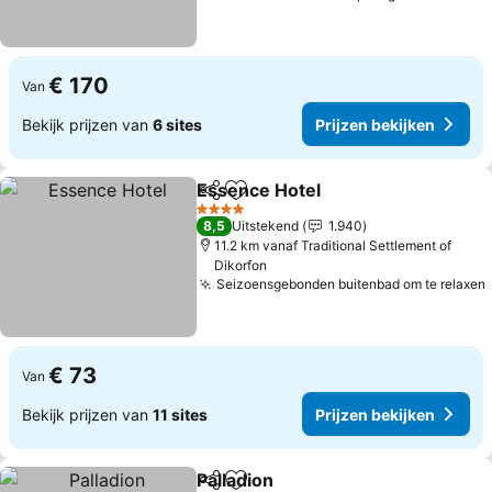
€ 170
Van
Bekijk prijzen van
6 sites
Prijzen bekijken
Essence Hotel
Delen
Toevoegen aan favorieten
Prijzen beki
4 Sterren
8,5
Uitstekend
1.940
11.2 km vanaf Traditional Settlement of
Dikorfon
Seizoensgebonden buitenbad om te relaxen
€ 73
Van
Bekijk prijzen van
11 sites
Prijzen bekijken
Palladion
Delen
Toevoegen aan favorieten