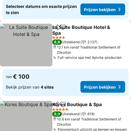
Selecteer datums om exacte prijzen
Prijzen bekijken
te zien
La Suite Boutique Hotel &
Delen
Toevoegen aan favorieten
Spa
Prijzen bekijken
4 Sterren
8,8
Uitstekend
2.137
12.1 km vanaf Traditional Settlement of
Dikorfon
Full-service spa met Apivita-producten
Prij
€ 100
Van
Bekijk prijzen van
4 sites
Prijzen bekijken
Kores Boutique & Spa
Delen
Toevoegen aan favorieten
Prij
5 Sterren
9,0
Uitstekend
619
10.6 km vanaf Traditional Settlement of
Dikorfon
Panoramisch uitzicht op bergen en bossen
P