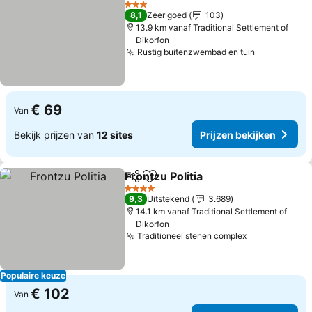
Prijzen bekijken
3 Sterren
8,1
Zeer goed
103
13.9 km vanaf Traditional Settlement of
Dikorfon
Rustig buitenzwembad en tuin
Prijzen bek
€ 69
Van
Bekijk prijzen van
12 sites
Prijzen bekijken
Frontzu Politia
Delen
Toevoegen aan favorieten
Prijzen beki
4 Sterren
9,3
Uitstekend
3.689
14.1 km vanaf Traditional Settlement of
Dikorfon
Traditioneel stenen complex
Prijzen beki
Populaire keuze
€ 102
Van