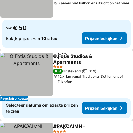
Kamers met balkon en uitzicht op het meer
P
€ 50
Van
Bekijk prijzen van
10 sites
Prijzen bekijken
O Fotis Studios &
Delen
Toevoegen aan favorieten
Apartments
Prijzen bekijken
3 Sterren
8,8
Uitstekend
319
12.4 km vanaf Traditional Settlement of
Dikorfon
Populaire keuze
Selecteer datums om exacte prijzen
Prijzen bekijken
te zien
ΔΡΑΚΟΛΙΜΝΗ
Delen
Toevoegen aan favorieten
Prijzen beki