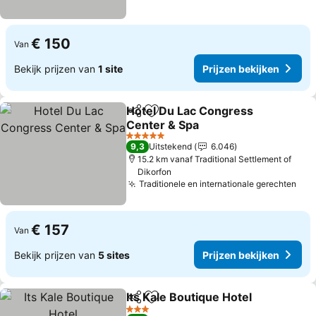
€ 150
Van
Bekijk prijzen van
1 site
Prijzen bekijken
Hotel Du Lac Congress
Delen
Toevoegen aan favorieten
Center & Spa
Prijzen bekijken
5 Sterren
9,3
Uitstekend
6.046
15.2 km vanaf Traditional Settlement of
Dikorfon
Traditionele en internationale gerechten
Pri
€ 157
Van
Bekijk prijzen van
5 sites
Prijzen bekijken
Its Kale Boutique Hotel
Delen
Toevoegen aan favorieten
Pri
3 Sterren