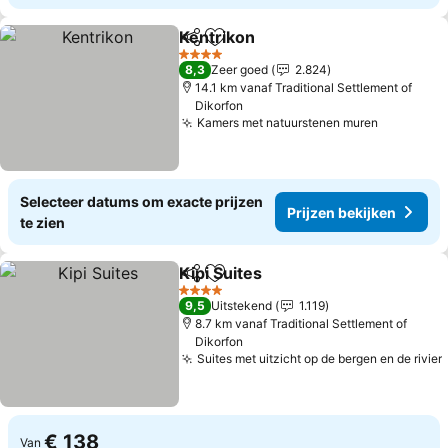
Kentrikon
Delen
Toevoegen aan favorieten
Prijzen bekijken
4 Sterren
8,3
Zeer goed
2.824
14.1 km vanaf Traditional Settlement of
Dikorfon
Kamers met natuurstenen muren
Prijzen b
Selecteer datums om exacte prijzen
Prijzen bekijken
te zien
Kipi Suites
Delen
Toevoegen aan favorieten
Prijzen bekijken
4 Sterren
9,5
Uitstekend
1.119
8.7 km vanaf Traditional Settlement of
Dikorfon
Suites met uitzicht op de bergen en de rivier
€ 138
Van