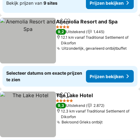
Bekijk prijzen van
9 sites
Prijzen bekijken
Anemolia Resort and Spa
Delen
Toevoegen aan favorieten
P
4 Sterren
9,2
Uitstekend
1.445
12.1 km vanaf Traditional Settlement of
Dikorfon
Uitzonderlijk, gevarieerd ontbijtbuffet
Prijz
Selecteer datums om exacte prijzen
Prijzen bekijken
te zien
The Lake Hotel
Delen
Toevoegen aan favorieten
Prijzen bek
5 Sterren
9,3
Uitstekend
2.872
12.3 km vanaf Traditional Settlement of
Dikorfon
Bekroond Grieks ontbijt
Prijzen bekijken