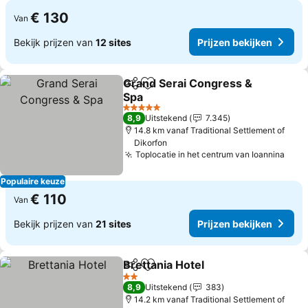
€ 130
Van
Bekijk prijzen van
12 sites
Prijzen bekijken
Grand Serai Congress &
Delen
Toevoegen aan favorieten
Spa
Prijzen bekijken
5 Sterren
8,9
Uitstekend
7.345
14.8 km vanaf Traditional Settlement of
Dikorfon
Toplocatie in het centrum van Ioannina
Prij
Populaire keuze
€ 110
Van
Bekijk prijzen van
21 sites
Prijzen bekijken
Brettania Hotel
Delen
Toevoegen aan favorieten
Prijzen bek
2 Sterren
8,9
Uitstekend
383
14.2 km vanaf Traditional Settlement of