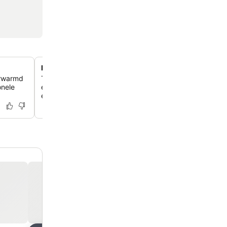
Privézwembaden in geselecteerde suites
erwarmd
Til je verblijf naar een hoger niveau in de luxere kamers
nele
exclusieve privézwembaden, voor een afgelegen en lu
ervaring.