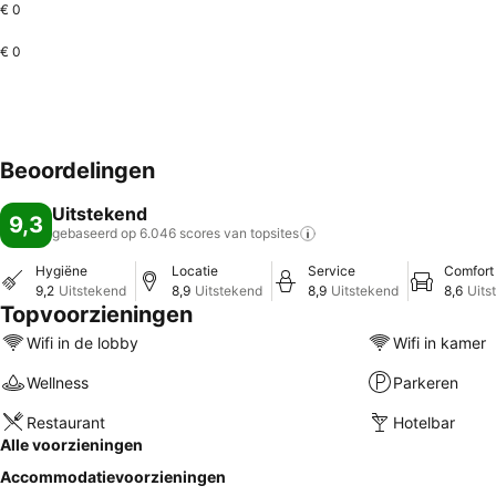
€ 0
€ 0
Beoordelingen
Uitstekend
9,3
gebaseerd op 6.046 scores van
topsites
Hygiëne
Locatie
Service
Comfort
9,2
Uitstekend
8,9
Uitstekend
8,9
Uitstekend
8,6
Uits
Topvoorzieningen
Wifi in de lobby
Wifi in kamer
Wellness
Parkeren
Restaurant
Hotelbar
Alle voorzieningen
Accommodatievoorzieningen