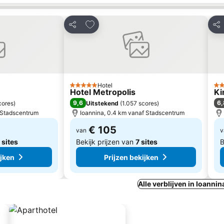
favorieten
Toevoegen aan favorieten
Delen
Del
Hotel
5 Sterren
2 S
Hotel Metropolis
Ki
9,6
6,
cores
)
Uitstekend
(
1.057 scores
)
f Stadscentrum
Ioannina, 0.4 km vanaf Stadscentrum
€ 105
van
v
 sites
Bekijk prijzen van
7 sites
B
ijken
Prijzen bekijken
Alle verblijven in Ioannin