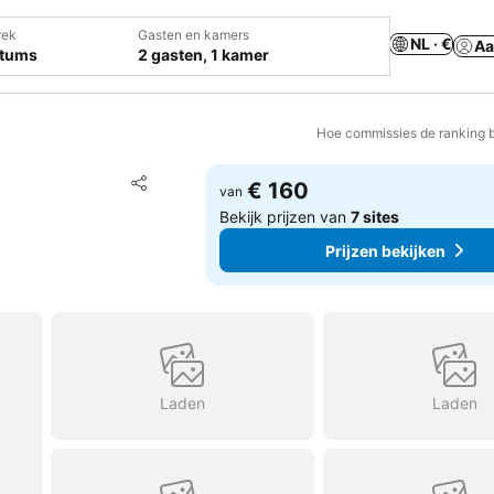
rek
Gasten en kamers
NL · €
Aa
atums
2 gasten, 1 kamer
Hoe commissies de ranking 
Toevoegen aan favorieten
€ 160
van
Delen
Bekijk prijzen van
7 sites
Prijzen bekijken
Laden
Laden