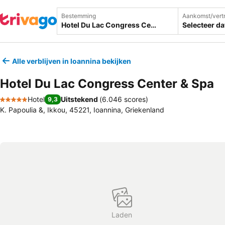
Bestemming
Aankomst/vert
Selecteer d
Alle verblijven in Ioannina bekijken
Hotel Du Lac Congress Center & Spa
Hotel
Uitstekend
(
6.046 scores
)
9,3
5 Sterren
K. Papoulia &, Ikkou, 45221, Ioannina, Griekenland
Laden