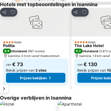
Hotels met topbeoordelingen in Ioannina
Toevoegen aan favorieten
Toevoegen aan 
Delen
Delen
Hotel
Hotel
4 Sterren
5 Sterren
Politia
The Lake Hotel
8,9
9,3
Uitstekend
(
697 scores
)
Uitstekend
(
2.872 s
Ioannina, 0.5 km vanaf Stadscentrum
Ioannina, 1.9 km vana
€ 73
€ 130
van
van
Bekijk prijzen van
2 sites
Bekijk prijzen van
10
Prijzen bekijken
Prijzen bek
Overige verblijven in Ioannina