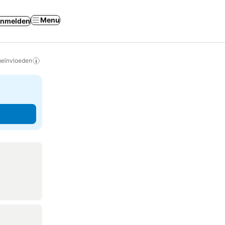
Menu
nmelden
beïnvloeden