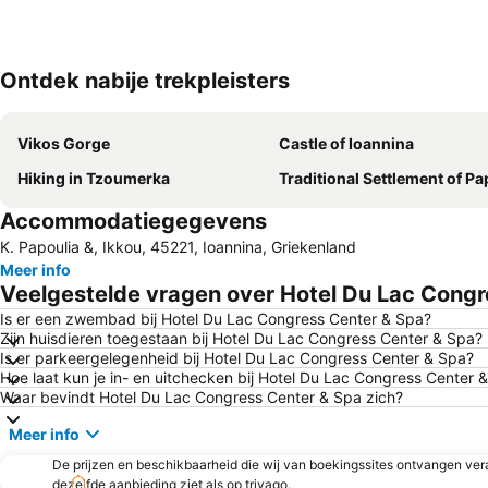
Ontdek nabije trekpleisters
Vikos Gorge
Castle of Ioannina
Hiking in Tzoumerka
Traditional Settlement of Pa
Accommodatiegegevens
K. Papoulia &, Ikkou, 45221, Ioannina, Griekenland
Meer info
Veelgestelde vragen over Hotel Du Lac Congr
Is er een zwembad bij Hotel Du Lac Congress Center & Spa?
Zijn huisdieren toegestaan bij Hotel Du Lac Congress Center & Spa?
Is er parkeergelegenheid bij Hotel Du Lac Congress Center & Spa?
Hoe laat kun je in- en uitchecken bij Hotel Du Lac Congress Center 
Waar bevindt Hotel Du Lac Congress Center & Spa zich?
Meer info
De prijzen en beschikbaarheid die wij van boekingssites ontvangen vera
dezelfde aanbieding ziet als op trivago.