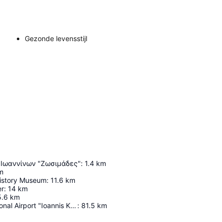
Gezonde levensstijl
ο Ιωαννίνων "Ζωσιμάδες"
:
1.4
km
m
History Museum
:
11.6
km
er
:
14
km
5.6
km
Corfu International Airport "Ioannis Kapodistrias"
:
81.5
km