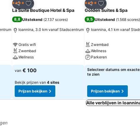
rieten
Toevoegen aan favorieten
Toevoegen aan fa
Hotel
Hotel
4 Sterren
4 Sterren
Delen
Delen
La Suite Boutique Hotel & Spa
Golden Suites & Spa
8,8
9,5
Uitstekend
(
2.137 scores
)
Uitstekend
(
1.568 scores
)
centrum
Ioannina, 3.0 km vanaf Stadscentrum
Ioannina, 4.1 km vanaf Sta
Gratis wifi
Zwembad
Zwembad
Wellness
Wellness
Parkeren
€ 100
Selecteer datums om exacte 
van
te zien
Bekijk prijzen van
4 sites
Prijzen bekijken
Prijzen bekijken
Alle verblijven in Ioannin
agen