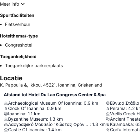
Meer info
Sportfaciliteiten
Fietsverhuur
Hotelthema/-type
Congreshotel
Toegankelijkheid
Toegankelijke parkeerplaats
Locatie
K. Papoulia &, Ikkou, 45221, Ioannina, Griekenland
Afstand tot Hotel Du Lac Congress Center & Spa
Archaeological Museum Of Ioannina
:
0.9
km
Εθνικό Στάδι
Clock Of Ioannina
:
0.9
km
Perama
:
4.2
k
Ioannina
:
1.1
km
Vrellis Greek 
Byzantine Museum
:
1.3
km
Ancient Theat
Λαογραφικό Μουσείο "Κώστας Φρόντζος"
:
1.3
km
Kalambaka
:
6
Castle Of Ioannina
:
1.4
km