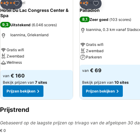
Toevoegen aan favorieten
Toevoegen aan favo
Hotel
Hotel
5 Sterren
3 Sterren
Delen
Delen
Hotel Du Lac Congress Center &
Palladion
Spa
8,1
Zeer goed
(
103 scores
)
9,3
Uitstekend
(
6.046 scores
)
Ioannina, 0.3 km vanaf Stads
Ioannina, Griekenland
Gratis wifi
Gratis wifi
Zwembad
Zwembad
Parkeren
Wellness
€ 69
van
€ 160
van
Bekijk prijzen van
7 sites
Bekijk prijzen van
10 sites
Prijzen bekijken
Prijzen bekijken
Prijstrend
Gebaseerd op de laagste prijzen op trivago van de afgelopen 30 d
€ 0