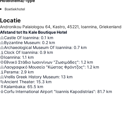
Hotelthema/-type
Boetiekhotel
Locatie
Andronikou Palaiologou 64, Kastro, 45221, Ioannina, Griekenland
Afstand tot Its Kale Boutique Hotel
Castle Of Ioannina
:
0.1
km
Byzantine Museum
:
0.2
km
Archaeological Museum Of Ioannina
:
0.7
km
Clock Of Ioannina
:
0.9
km
Ioannina
:
1.1
km
Εθνικό Στάδιο Ιωαννίνων "Ζωσιμάδες"
:
1.2
km
Λαογραφικό Μουσείο "Κώστας Φρόντζος"
:
1.2
km
Perama
:
2.9
km
Vrellis Greek History Museum
:
13
km
Ancient Theater
:
15.3
km
Kalambaka
:
65.5
km
Corfu International Airport "Ioannis Kapodistrias"
:
81.7
km