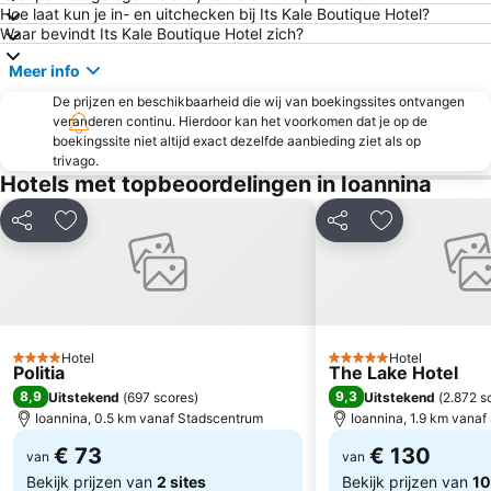
Hoe laat kun je in- en uitchecken bij Its Kale Boutique Hotel?
Waar bevindt Its Kale Boutique Hotel zich?
Meer info
De prijzen en beschikbaarheid die wij van boekingssites ontvangen
veranderen continu. Hierdoor kan het voorkomen dat je op de
boekingssite niet altijd exact dezelfde aanbieding ziet als op
trivago.
Hotels met topbeoordelingen in Ioannina
Delen
Toevoegen aan favorieten
Delen
Toevoegen aa
Hotel
Hotel
4 Sterren
5 Sterren
Politia
The Lake Hotel
8,9
9,3
Uitstekend
(
697 scores
)
Uitstekend
(
2.872 s
Ioannina, 0.5 km vanaf Stadscentrum
Ioannina, 1.9 km vana
€ 73
€ 130
van
van
Bekijk prijzen van
2 sites
Bekijk prijzen van
10