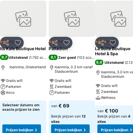
Hotel
Hotel
Hotel
3 Sterren
3 Sterren
4 Sterren
Delen
Toevoegen aan favorieten
Delen
Toevoegen aan favorieten
Delen
Toevoege
Its Kale Boutique Hotel
Palladion
La Suite Boutique
Hotel & Spa
9,7
8,1
Uitstekend
(
1.792 scores
)
Zeer goed
(
103 scores
)
8,8
Uitstekend
(
2.13
Ioannina, Griekenland
Ioannina, 0.3 km vanaf
Stadscentrum
Ioannina, 3.0 km v
Stadscentrum
Gratis wifi
Gratis wifi
Gratis wifi
Parkeren
Zwembad
Zwembad
Airco
Parkeren
Wellness
Prijzen bekijken
Prijzen bekijken
Selecteer datums om
€ 69
van
Prijzen bekijken
exacte prijzen te zien
€ 100
van
Bekijk prijzen van
12
Bekijk prijzen van
4
sites
sites
Prijzen bekijken
Prijzen bekijken
Prijzen bekijken