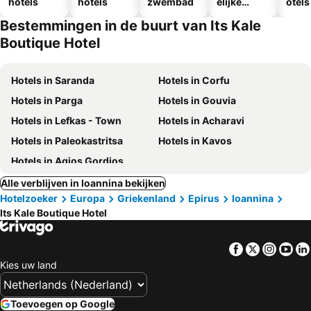
hotels
hotels
zwembad
elijke
otels
hotels
Bestemmingen in de buurt van Its Kale
Boutique Hotel
Hotels in Saranda
Hotels in Corfu
Hotels in Parga
Hotels in Gouvia
Hotels in Lefkas - Town
Hotels in Acharavi
Hotels in Paleokastritsa
Hotels in Kavos
Hotels in Agios Gordios
Alle verblijven in Ioannina bekijken
Hotelzoeker
Europa
Griekenland
Epirus
Ioannina
Its Kale Boutique Hotel
Facebook
Twitter
Insta
Yo
Kies uw land
Toevoegen op Google