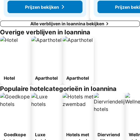
Prijzen bekijken
Prijzen bek
Alle verblijven in Ioannina bekijken
Overige verblijven in Ioannina
Hotel
Aparthotel
Aparthotel
Populaire hotelcategorieën in Ioannina
Goedkope
Luxe
Hotels met
Diervriend
Well