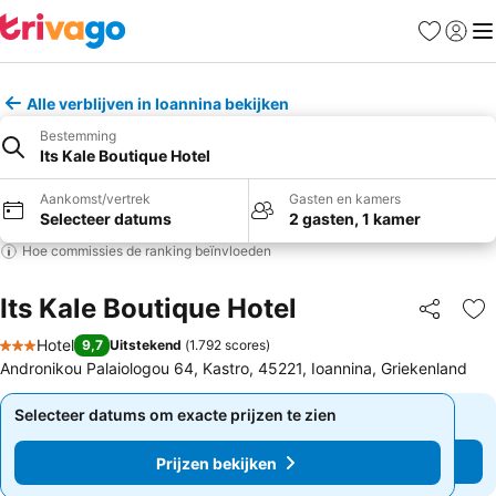
Favorieten
Aanmel
Me
Alle verblijven in Ioannina bekijken
Bestemming
Its Kale Boutique Hotel
Aankomst/vertrek
Gasten en kamers
Selecteer datums
2 gasten, 1 kamer
Hoe commissies de ranking beïnvloeden
Its Kale Boutique Hotel
Delen
To
Hotel
9,7
Uitstekend
(
1.792 scores
)
3 Sterren
Andronikou Palaiologou 64, Kastro, 45221, Ioannina, Griekenland
Selecteer datums om exacte prijzen te zien
Selecteer datums om exacte prijzen te zien
Prijzen bekijken
Prijzen bekijken