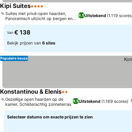
Kipi Suites
4 Sterren
Suites met privé-open haarden,
Uitstekend
(1.119 scores
9,5
Panoramisch uitzicht op bergen en
rivier
€ 138
Van
Bekijk prijzen van
6 sites
Populaire keuze
Konstantinou & Elenis
2 Sterren
Gezellige open haarden op de
Uitstekend
(1.169 scores)
9,5
kamer, Schilderachtig zonneterras
Selecteer datums om exacte prijzen te zien