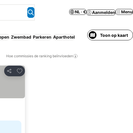
NL · €
Menu
Aanmelden
Toon op kaart
repen
Zwembad
Parkeren
Aparthotel
Hoe commissies de ranking beïnvloeden
Toevoegen aan favorieten
Delen