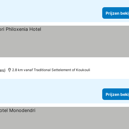
Prijzen bek
es)
2.8 km vanaf Traditional Settelement of Koukouli
Prijzen bek