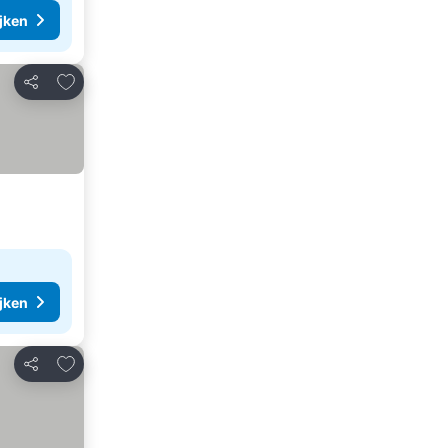
ijken
Toevoegen aan favorieten
Delen
ijken
Toevoegen aan favorieten
Delen