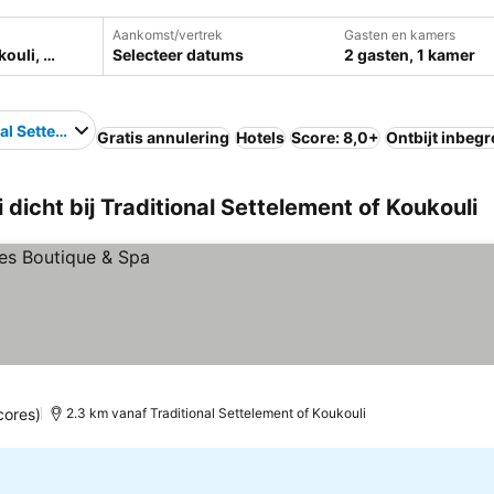
Aankomst/vertrek
Gasten en kamers
Selecteer datums
2 gasten, 1 kamer
nal Settelement of Koukouli
Gratis annulering
Hotels
Score: 8,0+
Ontbijt inbeg
icht bij Traditional Settelement of Koukouli
cores)
2.3 km vanaf Traditional Settelement of Koukouli