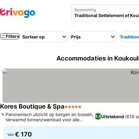
Bestemming
Filters
Sorteer op
Prijs
Traditio
Accommodaties in Koukouli d
Kores Boutique & Spa
5 Sterren
Panoramisch uitzicht op bergen en bossen,
Uitstekend
(619 s
9,0
Verwarmd binnenzwembad voor alle
leeftijden
€ 170
Van