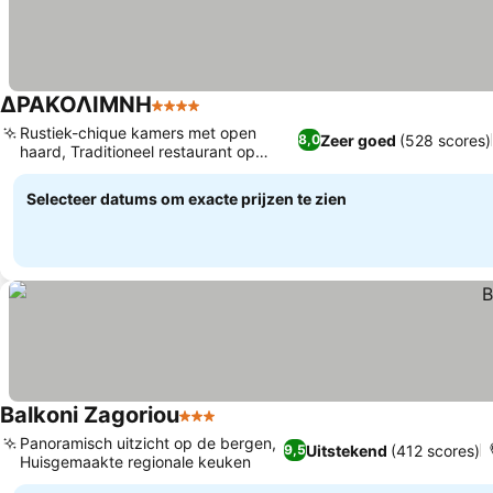
ΔΡΑΚΟΛΙΜΝΗ
4 Sterren
Rustiek-chique kamers met open
Zeer goed
(528 scores)
8,0
haard, Traditioneel restaurant op
locatie
Selecteer datums om exacte prijzen te zien
Balkoni Zagoriou
3 Sterren
Panoramisch uitzicht op de bergen,
Uitstekend
(412 scores)
9,5
Huisgemaakte regionale keuken