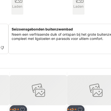
Laden
Laden
Seizoensgebonden buitenzwembad
Neem een verfrissende duik of ontspan bij het grote buiten
compleet met ligstoelen en parasols voor ultiem comfort.
rieten
Toevoegen aan favorieten
Toevoegen aan fa
Hotel
Hotel
4 Sterren
4 Sterren