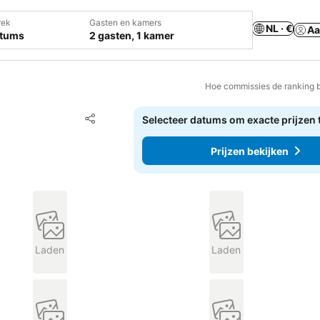
rek
Gasten en kamers
NL · €
Aa
atums
2 gasten, 1 kamer
Hoe commissies de ranking 
Toevoegen aan favorieten
Selecteer datums om exacte prijzen 
Delen
Prijzen bekijken
Laden
Laden