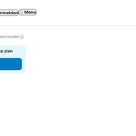
Menu
nmelden
beïnvloeden
te zien