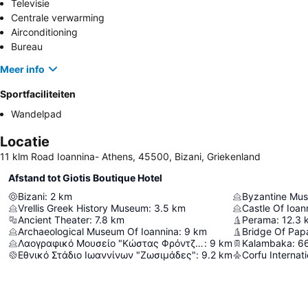
Televisie
Centrale verwarming
Airconditioning
Bureau
Meer info
Sportfaciliteiten
Wandelpad
Locatie
11 klm Road Ioannina- Athens, 45500, Bizani, Griekenland
Afstand tot Giotis Boutique Hotel
Bizani
:
2
km
Byzantine Mu
Vrellis Greek History Museum
:
3.5
km
Castle Of Ioan
Ancient Theater
:
7.8
km
Perama
:
12.3
Archaeological Museum Of Ioannina
:
9
km
Bridge Of Papa
Λαογραφικό Μουσείο "Κώστας Φρόντζος"
:
9
km
Kalambaka
:
6
Εθνικό Στάδιο Ιωαννίνων "Ζωσιμάδες"
:
9.2
km