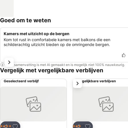
Goed om te weten
Kamers met uitzicht op de bergen
Kom tot rust in comfortabele kamers met balkons die een
schilderachtig uitzicht bieden op de omringende bergen.
Deze samenvatting is met AI gemaakt en is mogelijk niet 100% nauwkeurig.
Vergelijk met vergelijkbare verblijven
Geselecteerd verblijf
Vergelijkbare verblijven
volgende
Toevoegen aan favorieten
Toevoegen aan favo
Hotel
Hotel
4 Sterren
3 Sterren