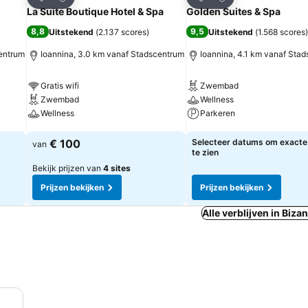
Delen
Delen
La Suite Boutique Hotel & Spa
Golden Suites & Spa
8,8
9,5
Uitstekend
(
2.137 scores
)
Uitstekend
(
1.568 scores
)
centrum
Ioannina, 3.0 km vanaf Stadscentrum
Ioannina, 4.1 km vanaf Sta
Gratis wifi
Zwembad
Zwembad
Wellness
Wellness
Parkeren
Prijzen bekijken
Prijzen bekijken
€ 100
Selecteer datums om exacte 
van
te zien
Bekijk prijzen van
4 sites
Prijzen bekijken
Prijzen bekijken
Alle verblijven in Biza