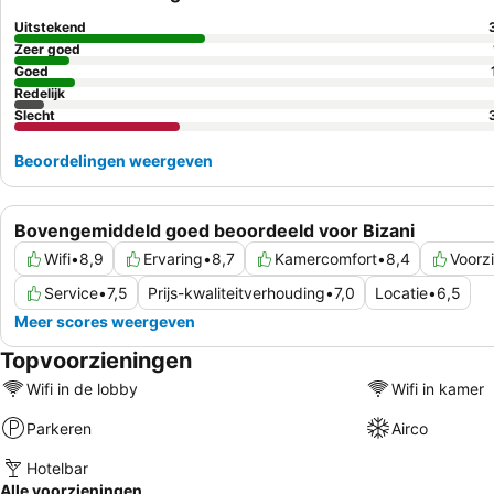
Uitstekend
Zeer goed
Goed
Redelijk
Slecht
Beoordelingen weergeven
Bovengemiddeld goed beoordeeld voor Bizani
Wifi
•
8,9
Ervaring
•
8,7
Kamercomfort
•
8,4
Voorz
Service
•
7,5
Prijs-kwaliteitverhouding
•
7,0
Locatie
•
6,5
Meer scores weergeven
Topvoorzieningen
Wifi in de lobby
Wifi in kamer
Parkeren
Airco
Hotelbar
Alle voorzieningen