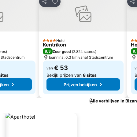
favorieten
Toevoegen aan favorieten
Delen
Del
Hotel
4 Sterren
5 S
Kentrikon
Ho
8,3
9,
ores
)
Zeer goed
(
2.824 scores
)
f Stadscentrum
Ioannina, 0.3 km vanaf Stadscentrum
€ 53
van
v
sites
Bekijk prijzen van
8 sites
B
ijken
Prijzen bekijken
Alle verblijven in Biza