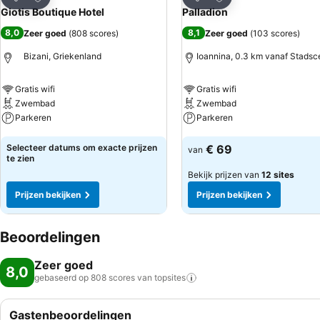
Delen
Delen
Giotis Boutique Hotel
Palladion
8,0
8,1
Zeer goed
(
808 scores
)
Zeer goed
(
103 scores
)
Bizani, Griekenland
Ioannina, 0.3 km vanaf Stads
Gratis wifi
Gratis wifi
Zwembad
Zwembad
Parkeren
Parkeren
Prijzen bekijken
Prijzen bekijken
Selecteer datums om exacte prijzen
€ 69
van
te zien
Bekijk prijzen van
12 sites
Prijzen bekijken
Prijzen bekijken
Beoordelingen
Zeer goed
8,0
gebaseerd op 808 scores van
topsites
Gastenbeoordelingen