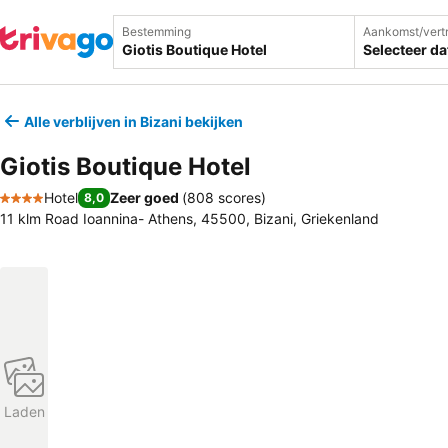
Bestemming
Aankomst/vert
Selecteer d
Alle verblijven in Bizani bekijken
Giotis Boutique Hotel
Hotel
Zeer goed
(
808 scores
)
8,0
4 Sterren
11 klm Road Ioannina- Athens, 45500, Bizani, Griekenland
Laden