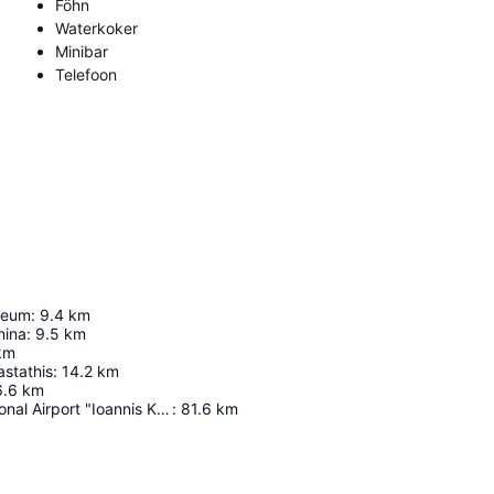
Föhn
Waterkoker
Minibar
Telefoon
seum
:
9.4
km
nina
:
9.5
km
km
stathis
:
14.2
km
6.6
km
Corfu International Airport "Ioannis Kapodistrias"
:
81.6
km