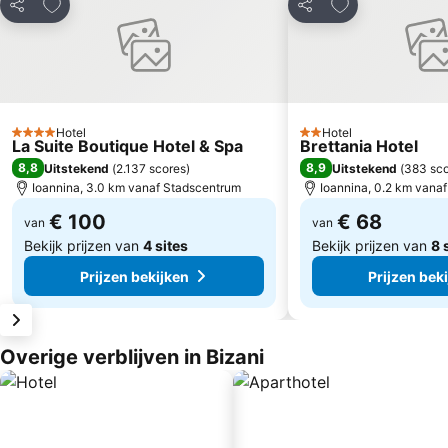
Toevoegen aan favorieten
Toevoegen aan 
Delen
Delen
Hotel
Hotel
4 Sterren
2 Sterren
La Suite Boutique Hotel & Spa
Brettania Hotel
8,8
8,9
Uitstekend
(
2.137 scores
)
Uitstekend
(
383 sc
Ioannina, 3.0 km vanaf Stadscentrum
Ioannina, 0.2 km vana
€ 100
€ 68
van
van
Bekijk prijzen van
4 sites
Bekijk prijzen van
8 
Prijzen bekijken
Prijzen bek
Overige verblijven in Bizani