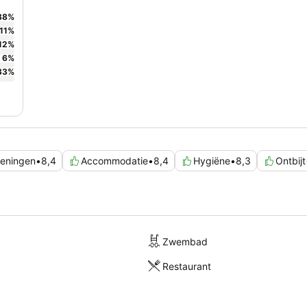
38
%
11
%
12
%
6
%
33
%
ieningen
•
8,4
Accommodatie
•
8,4
Hygiëne
•
8,3
Ontbijt
Zwembad
Restaurant