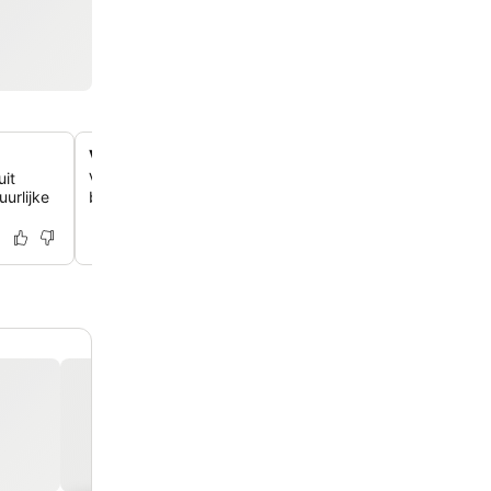
Verkwikkende hydromassage douchecabines
uit
Verfris je zintuigen in douchecabines met hydromassage
urlijke
beschikbaar in de meeste units voor een spa-achtige er