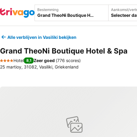
Bestemming
Aankomst/vert
Selecteer d
Alle verblijven in Vasiliki bekijken
Grand TheoNi Boutique Hotel & Spa
Hotel
Zeer goed
(
776 scores
)
8,1
4 Sterren
25 martioy, 31082, Vasiliki, Griekenland