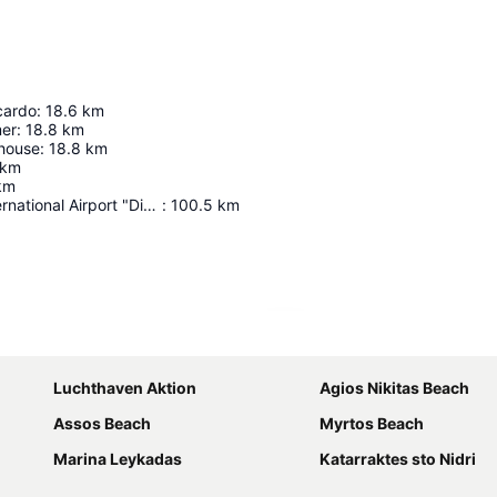
scardo
:
18.6
km
mer
:
18.8
km
thouse
:
18.8
km
km
km
Zakynthos International Airport "Dionysios Solomos"
:
100.5
km
Kaart uitvouwen
Luchthaven Aktion
Agios Nikitas Beach
Assos Beach
Myrtos Beach
Marina Leykadas
Katarraktes sto Nidri