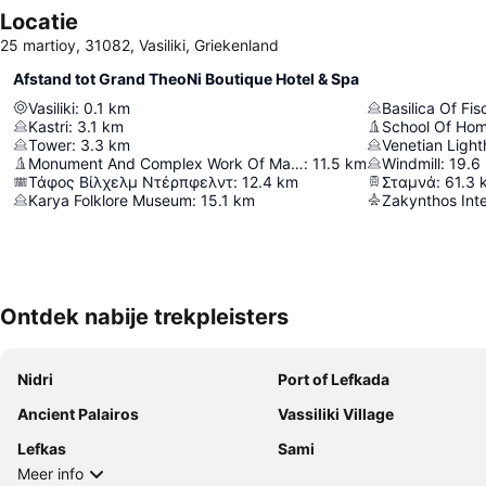
Locatie
25 martioy, 31082, Vasiliki, Griekenland
Afstand tot Grand TheoNi Boutique Hotel & Spa
Vasiliki
:
0.1
km
Basilica Of Fi
Kastri
:
3.1
km
School Of Ho
Tower
:
3.3
km
Venetian Ligh
Monument And Complex Work Of Man And Nature
:
11.5
km
Windmill
:
19.6
Τάφος Βίλχελμ Ντέρπφελντ
:
12.4
km
Σταμνά
:
61.3
Karya Folklore Museum
:
15.1
km
Ontdek nabije trekpleisters
Nidri
Port of Lefkada
Ancient Palairos
Vassiliki Village
Lefkas
Sami
Meer info