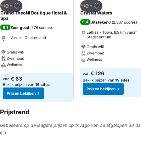
Toevoegen aan favorieten
Toevoegen aan favo
Hotel
Hotel
4 Sterren
4 Sterren
Delen
Delen
Grand TheoNi Boutique Hotel &
Crystal Waters
Spa
9,4
Uitstekend
(
2.367 scores
)
8,1
Zeer goed
(
776 scores
)
Lefkas - Town, 8.9 km vanaf
Stadscentrum
Vasiliki, Griekenland
Gratis wifi
Gratis wifi
Zwembad
Zwembad
Wellness
Wellness
Prijzen bekijken
€ 126
van
Prijzen bekijken
€ 63
van
Bekijk prijzen van
19 sites
Bekijk prijzen van
16 sites
Prijzen bekijken
Prijzen bekijken
Prijstrend
Gebaseerd op de laagste prijzen op trivago van de afgelopen 30 d
€ 0