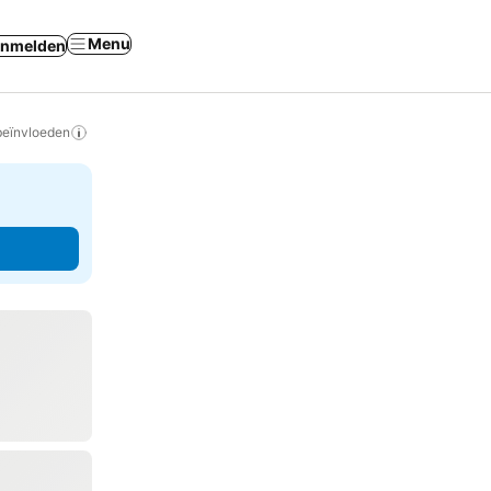
Menu
nmelden
beïnvloeden