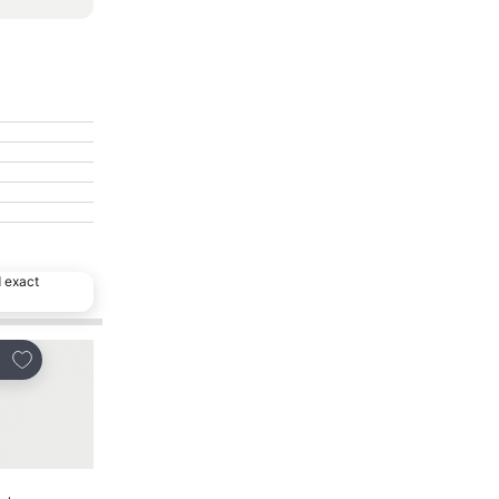
d exact
Toevoegen aan favorieten
Toevoegen aan favo
en
Delen