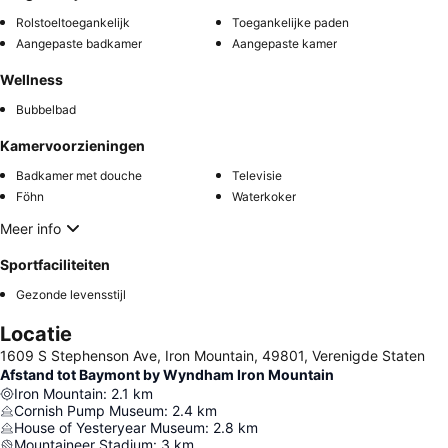
Rolstoeltoegankelijk
Toegankelijke paden
Aangepaste badkamer
Aangepaste kamer
Wellness
Bubbelbad
Kamervoorzieningen
Badkamer met douche
Televisie
Föhn
Waterkoker
Meer info
Sportfaciliteiten
Gezonde levensstijl
Locatie
1609 S Stephenson Ave, Iron Mountain, 49801, Verenigde Staten
Afstand tot Baymont by Wyndham Iron Mountain
Iron Mountain
:
2.1
km
Cornish Pump Museum
:
2.4
km
House of Yesteryear Museum
:
2.8
km
Mountaineer Stadium
:
3
km