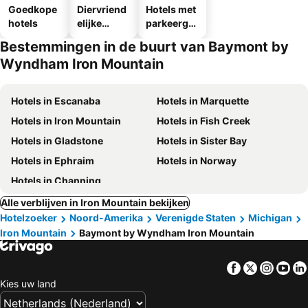
Goedkope
Diervriend
Hotels met
hotels
elijke
parkeergel
hotels
egenheid
Bestemmingen in de buurt van Baymont by
Wyndham Iron Mountain
Hotels in Escanaba
Hotels in Marquette
Hotels in Iron Mountain
Hotels in Fish Creek
Hotels in Gladstone
Hotels in Sister Bay
Hotels in Ephraim
Hotels in Norway
Hotels in Channing
Alle verblijven in Iron Mountain bekijken
Hotelzoeker
Noord-Amerika
Verenigde Staten
Michigan
Iron Mountain
Baymont by Wyndham Iron Mountain
Facebook
Twitter
Insta
Yo
Kies uw land