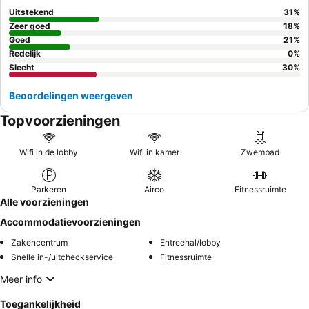
accommodaties als gedateerd worden ervaren.
Uitstekend
31
%
Zeer goed
18
%
Goed
21
%
Redelijk
0
%
Slecht
30
%
Beoordelingen weergeven
Topvoorzieningen
Wifi in de lobby
Wifi in kamer
Zwembad
Parkeren
Airco
Fitnessruimte
Alle voorzieningen
Accommodatievoorzieningen
Zakencentrum
Entreehal/lobby
Snelle in-/uitcheckservice
Fitnessruimte
Meer info
Toegankelijkheid