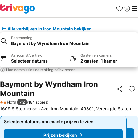
Favorieten
Aanmel
Me
Alle verblijven in Iron Mountain bekijken
Bestemming
Baymont by Wyndham Iron Mountain
Aankomst/vertrek
Gasten en kamers
Selecteer datums
2 gasten, 1 kamer
Hoe commissies de ranking beïnvloeden
Baymont by Wyndham Iron
Mountain
Delen
To
Hotel
7,2
(
184 scores
)
2 Sterren
1609 S Stephenson Ave, Iron Mountain, 49801, Verenigde Staten
Selecteer datums om exacte prijzen te zien
Selecteer datums om exacte prijzen te zien
Prijzen bekijken
Prijzen bekijken