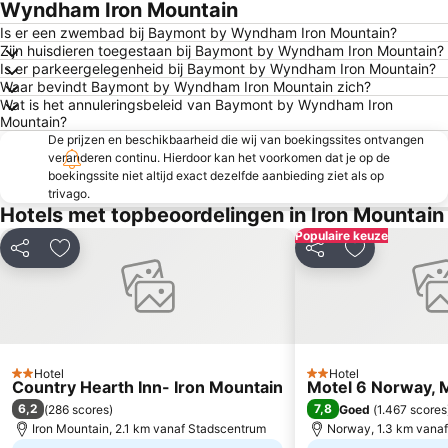
Wyndham Iron Mountain
Is er een zwembad bij Baymont by Wyndham Iron Mountain?
Zijn huisdieren toegestaan bij Baymont by Wyndham Iron Mountain?
Is er parkeergelegenheid bij Baymont by Wyndham Iron Mountain?
Waar bevindt Baymont by Wyndham Iron Mountain zich?
Wat is het annuleringsbeleid van Baymont by Wyndham Iron
Mountain?
De prijzen en beschikbaarheid die wij van boekingssites ontvangen
veranderen continu. Hierdoor kan het voorkomen dat je op de
boekingssite niet altijd exact dezelfde aanbieding ziet als op
trivago.
Hotels met topbeoordelingen in Iron Mountain
Populaire keuze
Delen
Toevoegen aan favorieten
Delen
Toevoegen a
Hotel
Hotel
2 Sterren
2 Sterren
Country Hearth Inn- Iron Mountain
Motel 6 Norway, 
6,2
7,8
(
286 scores
)
Goed
(
1.467 scores
Iron Mountain, 2.1 km vanaf Stadscentrum
Norway, 1.3 km vana