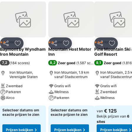
Hotel
Hotel
Hotel
2 Sterren
2 Sterren
3 Sterren
Delen
Toevoegen aan favorieten
Delen
Toevoegen aan favorieten
Delen
Toevoege
Baymont by Wyndham
Mountain Host Motor
Pine Mountain Ski 
Iron Mountain
Inn
Golf Resort
7,2
8,2
8,1
(
184 scores
)
Zeer goed
(
1.587 scores
)
Zeer goed
(
1.816
Iron Mountain,
Iron Mountain, 1.9 km
Iron Mountain, 2.5
Verenigde Staten
vanaf Stadscentrum
vanaf Stadscentru
Zwembad
Gratis wifi
Gratis wifi
Parkeren
Wellness
Zwembad
Airco
Parkeren
Wellness
Prijzen bekijken
Prijzen bekijken
Prijzen bekijken
Selecteer datums om
Selecteer datums om
€ 125
van
exacte prijzen te zien
exacte prijzen te zien
Bekijk prijzen van
6
sites
Prijzen bekijken
Prijzen bekijken
Prijzen bekijken