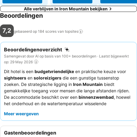
Alle verblijven in Iron Mountain bekijken
Beoordelingen
7,2
gebaseerd op 184 scores van
topsites
Beoordelingenoverzicht
Samengevat door AI op basis van 100+ beoordelingen · Laatst bijgewerkt
op: 29 May 2026
Dit hotel is een
budgetvriendelijke
en praktische keuze voor
sightseers
en
soloreizigers
die een gunstige tussenstop
zoeken. De strategische ligging in
Iron Mountain
biedt
gemakkelijke toegang voor mensen die lange afstanden rijden.
De accommodatie beschikt over een
binnenzwembad
, hoewel
het onderhoud en de watertemperatuur wisselende
beoordelingen krijgen. Gasten prijzen consequent het
Meer weergeven
vriendelijke en behulpzame personeel
, dat ernaar streeft een
positieve ervaring te bieden ondanks operationele beperkingen.
Voor een comfortabeler verblijf kunt u overwegen een onlangs
Gastenbeoordelingen
gerenoveerde kamer aan te vragen, aangezien sommige