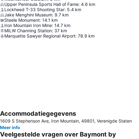
Upper Peninsula Sports Hall of Fame
:
4.6
km
Lockheed T-33 Shooting Star
:
5.4
km
Jake Menghini Museum
:
9.7
km
Steele Monument
:
14.1
km
Iron Mountain Iron Mine
:
14.7
km
MILW Channing Station
:
37
km
Marquette Sawyer Regional Airport
:
78.9
km
Accommodatiegegevens
Kaart uitvouwen
1609 S Stephenson Ave, Iron Mountain, 49801, Verenigde Staten
Meer info
Veelgestelde vragen over Baymont by