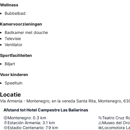
Wellness
Bubbelbad
Kamervoorzieningen
Badkamer met douche
Televisie
Ventilator
Sportfaciliteiten
Biljart
Voor kinderen
Speeltuin
Locatie
Vía Armenia - Montenegro, en la vereda Santa Rita, Montenegro, 6
Afstand tot Hotel Campestre Las Bailarinas
Montenegro
:
0.3
km
Teatro Cruz Ro
Estación Armenia
:
3.1
km
Museo del Or
Estadio Centenario
:
7.9
km
Locomotora La