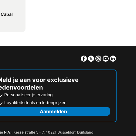
e Cabal
Facebook
Twitter
Instagram
Youtube
Linkedin
eld je aan voor exclusieve
ledenvoordelen
Personaliseer je ervaring
Loyaliteitsdeals en ledenprijzen
Aanmelden
go N.V.
, Kesselstraße 5 – 7, 40221 Düsseldorf, Duitsland