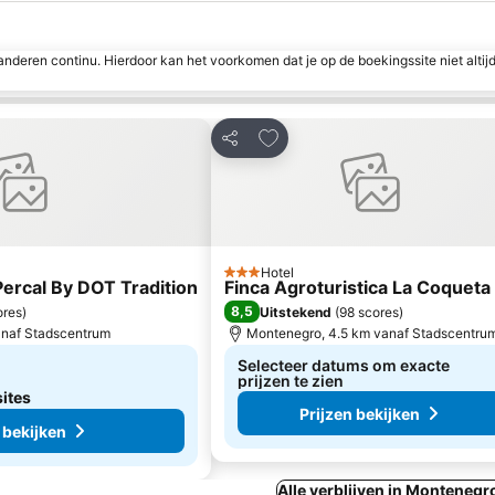
nderen continu. Hierdoor kan het voorkomen dat je op de boekingssite niet altij
favorieten
Toevoegen aan favorieten
Delen
Hotel
3 Sterren
Percal By DOT Tradition
Finca Agroturistica La Coqueta
8,5
ores
)
Uitstekend
(
98 scores
)
anaf Stadscentrum
Montenegro, 4.5 km vanaf Stadscentru
Selecteer datums om exacte
prijzen te zien
sites
Prijzen bekijken
 bekijken
Alle verblijven in Montenegr