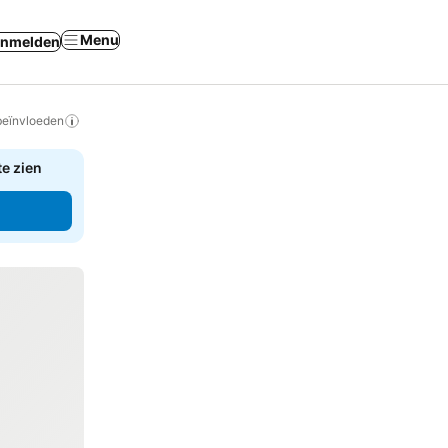
Menu
nmelden
beïnvloeden
te zien