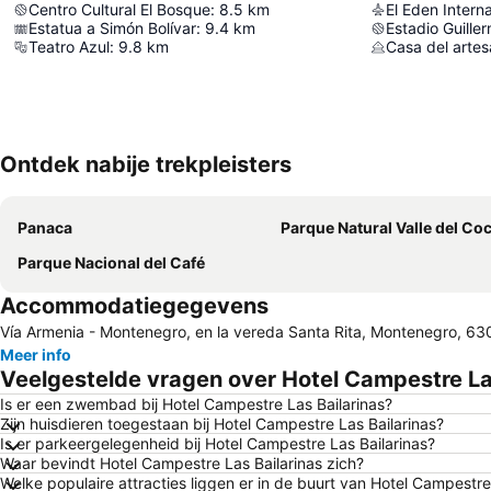
Centro Cultural El Bosque
:
8.5
km
El Eden Interna
Estatua a Simón Bolívar
:
9.4
km
Estadio Guille
Teatro Azul
:
9.8
km
Casa del arte
Ontdek nabije trekpleisters
Panaca
Parque Natural Valle del Co
Parque Nacional del Café
Accommodatiegegevens
Vía Armenia - Montenegro, en la vereda Santa Rita, Montenegro, 6
Meer info
Veelgestelde vragen over Hotel Campestre La
Is er een zwembad bij Hotel Campestre Las Bailarinas?
Zijn huisdieren toegestaan bij Hotel Campestre Las Bailarinas?
Is er parkeergelegenheid bij Hotel Campestre Las Bailarinas?
Waar bevindt Hotel Campestre Las Bailarinas zich?
Welke populaire attracties liggen er in de buurt van Hotel Campestre