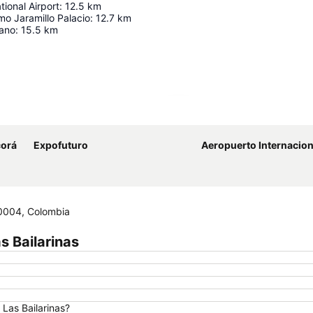
tional Airport
:
12.5
km
rmo Jaramillo Palacio
:
12.7
km
sano
:
15.5
km
Kaart uitvouwen
corá
Expofuturo
Aeropuerto Internacional 
30004, Colombia
s Bailarinas
 Las Bailarinas?