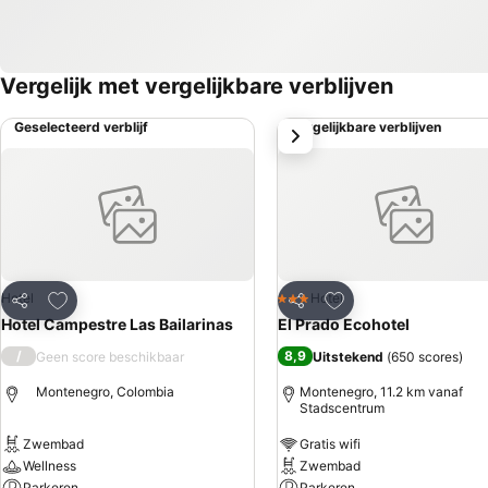
Vergelijk met vergelijkbare verblijven
Geselecteerd verblijf
Vergelijkbare verblijven
volgende
Toevoegen aan favorieten
Toevoegen aan favo
Hotel
Hotel
3 Sterren
Delen
Delen
Hotel Campestre Las Bailarinas
El Prado Ecohotel
/
8,9
Geen score beschikbaar
Uitstekend
(
650 scores
)
Montenegro, Colombia
Montenegro, 11.2 km vanaf
Stadscentrum
Zwembad
Gratis wifi
Wellness
Zwembad
Parkeren
Parkeren