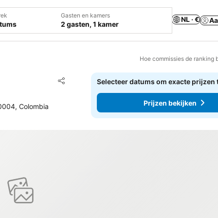
rek
Gasten en kamers
NL · €
Aa
atums
2 gasten, 1 kamer
Hoe commissies de ranking 
Toevoegen aan favorieten
Selecteer datums om exacte prijzen 
Delen
Prijzen bekijken
30004, Colombia