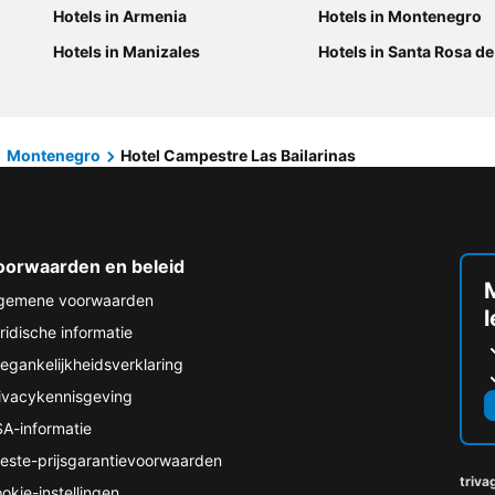
Hotels in Armenia
Hotels in Montenegro
Hotels in Manizales
Hotels in Santa Rosa d
Montenegro
Hotel Campestre Las Bailarinas
oorwaarden en beleid
M
gemene voorwaarden
ridische informatie
egankelijkheidsverklaring
ivacykennisgeving
A-informatie
este-prijsgarantievoorwaarden
triva
okie-instellingen