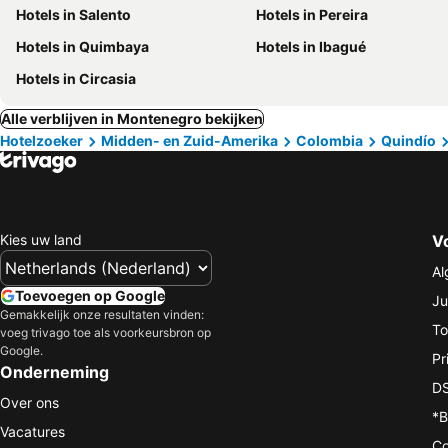
Hotels in Salento
Hotels in Pereira
Hotels in Quimbaya
Hotels in Ibagué
Hotels in Circasia
Alle verblijven in Montenegro bekijken
Hotelzoeker
Midden- en Zuid-Amerika
Colombia
Quindío
Kies uw land
V
Al
Toevoegen op Google
Ju
Gemakkelijk onze resultaten vinden:
To
voeg trivago toe als voorkeursbron op
Google.
Pr
Onderneming
DS
Over ons
*B
Vacatures
Co