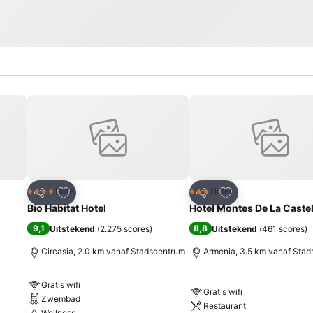
rieten
Toevoegen aan favorieten
Toevoegen aan fa
Hotel
Hotel
4 Sterren
3 Sterren
Delen
Delen
Bio Habitat Hotel
Hotel Montes De La Caste
9,1
8,8
Uitstekend
(
2.275 scores
)
Uitstekend
(
461 scores
)
Circasia, 2.0 km vanaf Stadscentrum
Armenia, 3.5 km vanaf Sta
Gratis wifi
Gratis wifi
Zwembad
Restaurant
Wellness