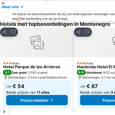
Meer info
De prijzen en beschikbaarheid die wij van boekingssites ontvangen vera
dezelfde aanbieding ziet als op trivago.
Hotels met topbeoordelingen in Montenegro
Toevoegen aan favorieten
Toevoegen aan 
Delen
Delen
Hotel
Hotel
3 Sterren
3 Sterren
Hotel Parque de los Arrieros
Hacienda Hotel El 
8,1
8,9
Zeer goed
(
1.092 scores
)
Uitstekend
(
433 sc
Montenegro, 3.5 km vanaf Stadscentrum
Montenegro, 4.7 km v
€ 54
€ 87
van
van
Bekijk prijzen van
11 sites
Bekijk prijzen van
3 
Prijzen bekijken
Prijzen