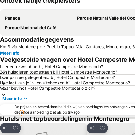
Ontdek nabije trekpleisters
Panaca
Parque Natural Valle del Co
Parque Nacional del Café
Accommodatiegegevens
Km 3 vía Montenegro - Pueblo Tapao, Vda. Cantores, Montenegro,
Meer info
Veelgestelde vragen over Hotel Campestre M
Is er een zwembad bij Hotel Campestre Montecarlo?
Zijn huisdieren toegestaan bij Hotel Campestre Montecarlo?
Is er parkeergelegenheid bij Hotel Campestre Montecarlo?
Hoe laat kun je in- en uitchecken bij Hotel Campestre Montecarlo?
Waar bevindt Hotel Campestre Montecarlo zich?
Meer info
De prijzen en beschikbaarheid die wij van boekingssites ontvangen vera
dezelfde aanbieding ziet als op trivago.
Hotels met topbeoordelingen in Montenegro
Toevoegen aan favorieten
Toevoegen aan 
Delen
Delen