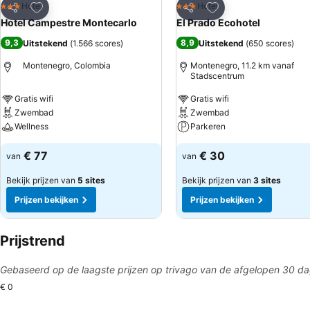
Toevoegen aan favorieten
Toevoegen aan favo
Hotel
Hotel
3 Sterren
3 Sterren
Delen
Delen
Hotel Campestre Montecarlo
El Prado Ecohotel
9,3
8,9
Uitstekend
(
1.566 scores
)
Uitstekend
(
650 scores
)
Montenegro, Colombia
Montenegro, 11.2 km vanaf
Stadscentrum
Gratis wifi
Gratis wifi
Zwembad
Zwembad
Wellness
Parkeren
€ 77
€ 30
van
van
Bekijk prijzen van
5 sites
Bekijk prijzen van
3 sites
Prijzen bekijken
Prijzen bekijken
Prijstrend
Gebaseerd op de laagste prijzen op trivago van de afgelopen 30 d
€ 0