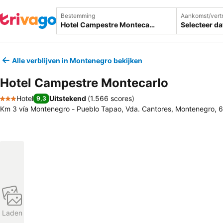
Bestemming
Aankomst/vert
Selecteer d
Alle verblijven in Montenegro bekijken
Hotel Campestre Montecarlo
Hotel
Uitstekend
(
1.566 scores
)
9,3
3 Sterren
Km 3 vía Montenegro - Pueblo Tapao, Vda. Cantores, Montenegro,
Laden