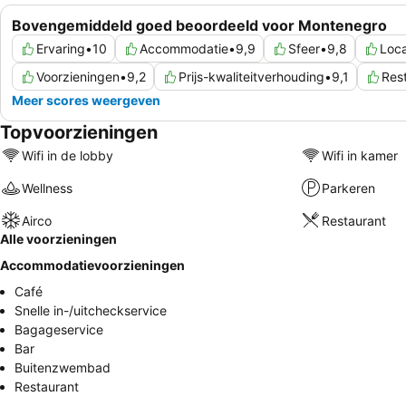
Bovengemiddeld goed beoordeeld voor Montenegro
Ervaring
•
10
Accommodatie
•
9,9
Sfeer
•
9,8
Loca
Voorzieningen
•
9,2
Prijs-kwaliteitverhouding
•
9,1
Res
Meer scores weergeven
Topvoorzieningen
Wifi in de lobby
Wifi in kamer
Wellness
Parkeren
Airco
Restaurant
Alle voorzieningen
Accommodatievoorzieningen
Café
Snelle in-/uitcheckservice
Bagageservice
Bar
Buitenzwembad
Restaurant