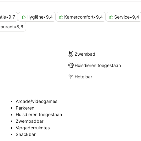
tie
•
9,7
Hygiëne
•
9,4
Kamercomfort
•
9,4
Service
•
9,4
taurant
•
8,6
Zwembad
Huisdieren toegestaan
Hotelbar
Arcade/videogames
Parkeren
Huisdieren toegestaan
Zwembadbar
Vergaderruimtes
Snackbar