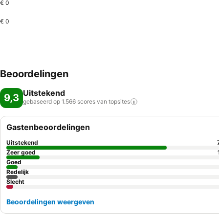
€ 0
€ 0
Beoordelingen
Uitstekend
9,3
gebaseerd op 1.566 scores van
topsites
Gastenbeoordelingen
Uitstekend
Zeer goed
Goed
Redelijk
Slecht
Beoordelingen weergeven