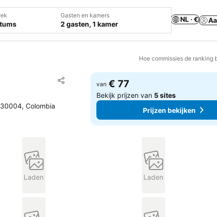
rek
Gasten en kamers
NL · €
Aa
atums
2 gasten, 1 kamer
Hoe commissies de ranking 
Toevoegen aan favorieten
€ 77
van
Delen
Bekijk prijzen van
5 sites
 630004, Colombia
Prijzen bekijken
Laden
Laden