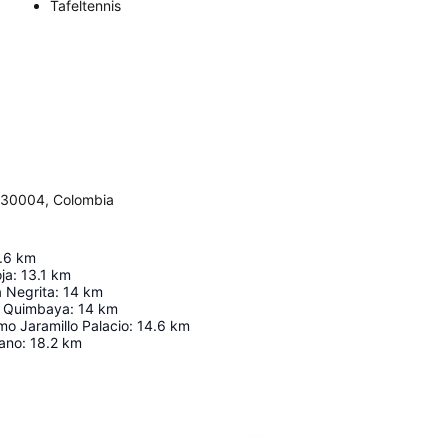
Tafeltennis
 630004, Colombia
.6
km
ja
:
13.1
km
 Negrita
:
14
km
o Quimbaya
:
14
km
rmo Jaramillo Palacio
:
14.6
km
sano
:
18.2
km