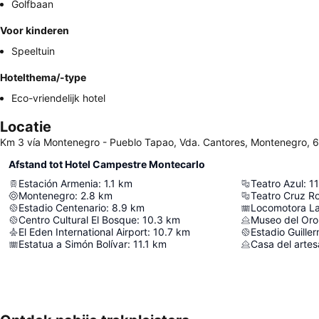
Golfbaan
Voor kinderen
Speeltuin
Hotelthema/-type
Eco-vriendelijk hotel
Locatie
Km 3 vía Montenegro - Pueblo Tapao, Vda. Cantores, Montenegro,
Afstand tot Hotel Campestre Montecarlo
Estación Armenia
:
1.1
km
Teatro Azul
:
11
Montenegro
:
2.8
km
Teatro Cruz Ro
Estadio Centenario
:
8.9
km
Locomotora La
Centro Cultural El Bosque
:
10.3
km
Museo del Or
El Eden International Airport
:
10.7
km
Estadio Guille
Estatua a Simón Bolívar
:
11.1
km
Casa del arte