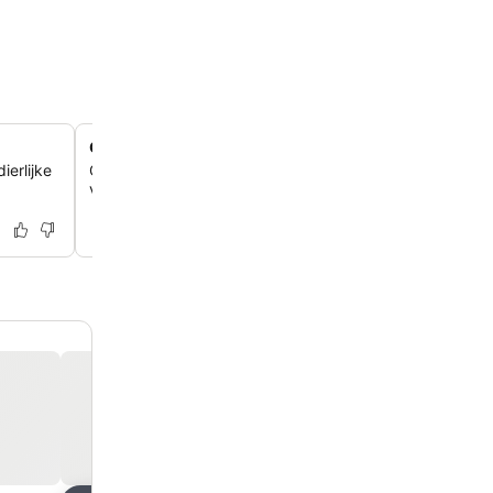
Gezinsvriendelijke activiteiten en speeltuin
ierlijke
Ontdek een speciale kinderspeeltuin, biljart, tafeltennis
.
voetbalveld, zodat er vermaak is voor alle leeftijden.