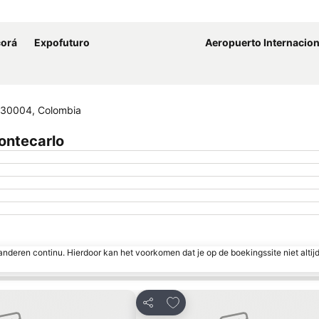
Kaart uitvouwen
corá
Expofuturo
Aeropuerto Internacional 
 630004, Colombia
ontecarlo
nderen continu. Hierdoor kan het voorkomen dat je op de boekingssite niet altij
favorieten
Toevoegen aan favorieten
Delen