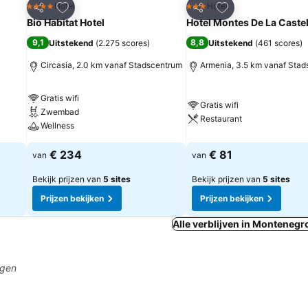
rieten
Toevoegen aan favorieten
Toevoegen aan fa
Hotel
Hotel
4 Sterren
3 Sterren
Delen
Delen
Bio Habitat Hotel
Hotel Montes De La Caste
9,1
8,8
Uitstekend
(
2.275 scores
)
Uitstekend
(
461 scores
)
Circasia, 2.0 km vanaf Stadscentrum
Armenia, 3.5 km vanaf Sta
Gratis wifi
Gratis wifi
Zwembad
Restaurant
Wellness
€ 234
€ 81
van
van
Bekijk prijzen van
5 sites
Bekijk prijzen van
5 sites
Prijzen bekijken
Prijzen bekijken
Alle verblijven in Montenegr
agen