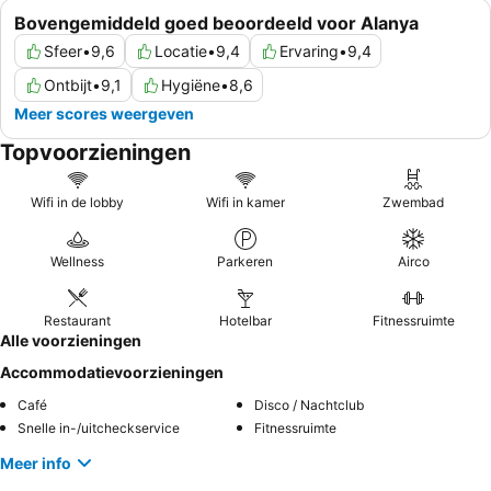
Bovengemiddeld goed beoordeeld voor Alanya
Sfeer
•
9,6
Locatie
•
9,4
Ervaring
•
9,4
Ontbijt
•
9,1
Hygiëne
•
8,6
Meer scores weergeven
Topvoorzieningen
Wifi in de lobby
Wifi in kamer
Zwembad
Wellness
Parkeren
Airco
Restaurant
Hotelbar
Fitnessruimte
Alle voorzieningen
Accommodatievoorzieningen
Café
Disco / Nachtclub
Snelle in-/uitcheckservice
Fitnessruimte
Meer info