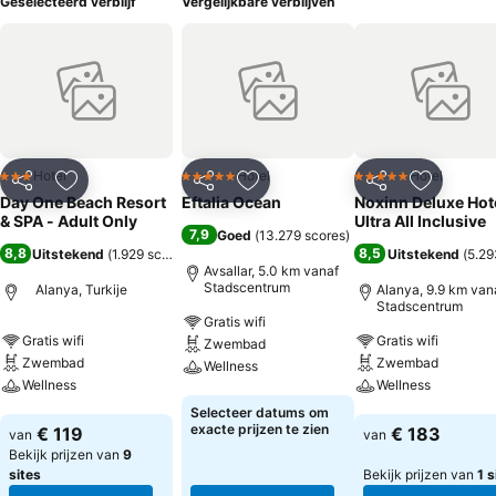
Geselecteerd verblijf
Vergelijkbare verblijven
Hotel
Hotel
Hotel
3 Sterren
5 Sterren
5 Sterren
Delen
Toevoegen aan favorieten
Delen
Toevoegen aan favorieten
Delen
Toevoege
Day One Beach Resort
Eftalia Ocean
Noxinn Deluxe Hote
& SPA - Adult Only
Ultra All Inclusive
7,9
Goed
(
13.279 scores
)
8,8
8,5
Uitstekend
(
1.929 scores
)
Uitstekend
(
5.29
Avsallar, 5.0 km vanaf
Stadscentrum
Alanya, Turkije
Alanya, 9.9 km van
Stadscentrum
Gratis wifi
Gratis wifi
Gratis wifi
Zwembad
Zwembad
Zwembad
Wellness
Wellness
Wellness
Prijzen bekijken
Selecteer datums om
Prijzen bekijken
Prijzen bekijken
exacte prijzen te zien
€ 119
€ 183
van
van
Bekijk prijzen van
9
sites
Bekijk prijzen van
1 s