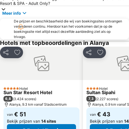
Resort & SPA - Adult Only?
Meer info
De prijzen en beschikbaarheid die wij van boekingssites ontvangen
veranderen continu. Hierdoor kan het voorkomen dat je op de
boekingssite niet altijd exact dezelfde aanbieding ziet als op
trivago.
Hotels met topbeoordelingen in Alanya
Delen
Toevoegen aan favorieten
Delen
Toevoegen aa
Hotel
Hotel
5 Sterren
4 Sterren
Sun Star Resort Hotel
Sultan Sipahi
6,8
7,3
(
3.424 scores
)
(
2.227 scores
)
Alanya, 9.3 km vanaf Stadscentrum
Alanya, 0.9 km vanaf 
€ 51
€ 43
van
van
Bekijk prijzen van
14 sites
Bekijk prijzen van
14