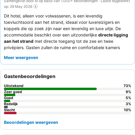
Samengevat door AI op basis van 1.000+ beoordelingen · Laatst bijgewerkt
op: 29 May 2026
Dit hotel, alleen voor volwassenen, is een levendig
toevluchtsoord aan het strand, ideaal voor luxereizigers en
koppels die op zoek zijn naar een levendig en luxe uitje. De
accommodatie beschikt over een uitzonderlijke
directe ligging
aan het strand
met directe toegang tot de zee en twee
privépiers. Gasten zullen de ruime en comfortabele kamers
waarderen, waarvan vele
prachtig uitzicht op zee
bieden en
Meer weergeven
sommige met een eigen dompelbad. Het personeel krijgt
consequent veel lof voor hun vriendelijke en attente service, als
aanvulling op het diverse en heerlijke culinaire aanbod, vooral
Gastenbeoordelingen
het
ontbijtbuffet
met zijn verse ingrediënten en uitzicht op zee.
Voor een rustigere ervaring kunnen gasten overwegen een
Uitstekend
73
%
kamer te vragen aan de kant van het hotel die niet aan de
Zeer goed
9
%
nachtclub grenst.
Goed
5
%
Redelijk
3
%
Slecht
10
%
Beoordelingen weergeven