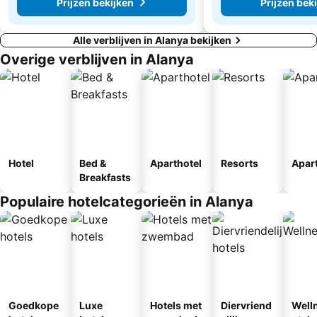
Prijzen bekijken
Prijzen bek
Alle verblijven in Alanya bekijken
Overige verblijven in Alanya
Hotel
Bed &
Aparthotel
Resorts
Apar
Breakfasts
Populaire hotelcategorieën in Alanya
Goedkope
Luxe
Hotels met
Diervriend
Well