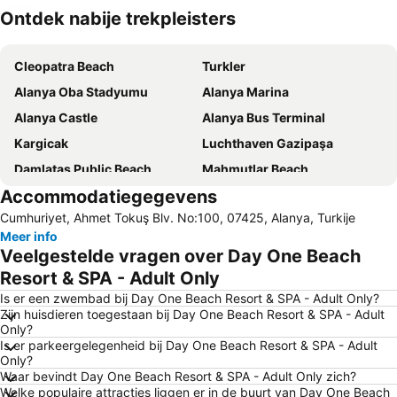
Ontdek nabije trekpleisters
Kaart uitvouwen
Cleopatra Beach
Turkler
Alanya Oba Stadyumu
Alanya Marina
Alanya Castle
Alanya Bus Terminal
Kargicak
Luchthaven Gazipaşa
Damlatas Public Beach
Mahmutlar Beach
Accommodatiegegevens
Damlatas Aqua Center
Dim River
Cumhuriyet, Ahmet Tokuş Blv. No:100, 07425, Alanya, Turkije
Statue of Ataturk
Alanya Bazaar
Meer info
Damlatas Cave
Sealanya Dolphin Park
Veelgestelde vragen over Day One Beach
Shipyard
Summer Garden
Resort & SPA - Adult Only
Alarahan
Keykubat Beach
Is er een zwembad bij Day One Beach Resort & SPA - Adult Only?
Zijn huisdieren toegestaan bij Day One Beach Resort & SPA - Adult
Alanya Triatlon
Dim Cave
Only?
Is er parkeergelegenheid bij Day One Beach Resort & SPA - Adult
Only?
Waar bevindt Day One Beach Resort & SPA - Adult Only zich?
Welke populaire attracties liggen er in de buurt van Day One Beach