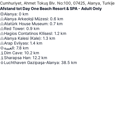
Cumhuriyet, Ahmet Tokuş Blv. No:100, 07425, Alanya, Turkije
Afstand tot Day One Beach Resort & SPA - Adult Only
Alanya
:
0
km
Alanya Arkeoloji Müzesi
:
0.6
km
Atatürk House Museum
:
0.7
km
Red Tower
:
0.9
km
Hagios Contatinos KIlisesI
:
1.2
km
Alanya Kalesi (Kale)
:
1.3
km
Arap Evliyası
:
1.4
km
الغبيبة
:
7.8
km
Dim Cave
:
10.2
km
Sharapsa Han
:
12.2
km
Luchthaven Gazipaşa-Alanya
:
38.5
km