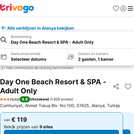
Favorieten
Aanmel
Me
Alle verblijven in Alanya bekijken
Bestemming
Day One Beach Resort & SPA - Adult Only
Aankomst/vertrek
Gasten en kamers
Selecteer datums
2 gasten, 1 kamer
Hoe commissies de ranking beïnvloeden
Day One Beach Resort & SPA -
Adult Only
Delen
To
Hotel
8,8
Uitstekend
(
1.929 scores
)
3 Sterren
Cumhuriyet, Ahmet Tokuş Blv. No:100, 07425, Alanya, Turkije
€ 119
€ 119
van
van
Bekijk prijzen van
9 sites
Bekijk prijzen van
9 sites