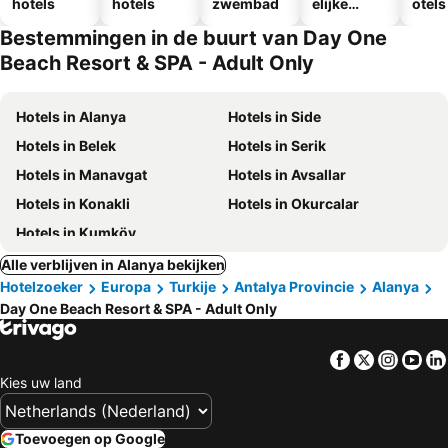
hotels
hotels
zwembad
elijke
otels
hotels
Bestemmingen in de buurt van Day One
Beach Resort & SPA - Adult Only
Hotels in Alanya
Hotels in Side
Hotels in Belek
Hotels in Serik
Hotels in Manavgat
Hotels in Avsallar
Hotels in Konakli
Hotels in Okurcalar
Hotels in Kumköy
Alle verblijven in Alanya bekijken
Hotelzoeker
Europa
Turkije
Antalya Provincie
Alanya
Day One Beach Resort & SPA - Adult Only
Facebook
Twitter
Insta
Yo
Kies uw land
Toevoegen op Google