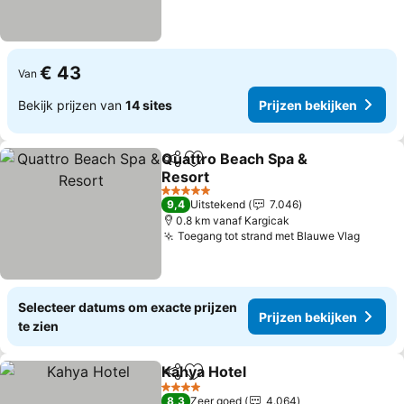
€ 43
Van
Bekijk prijzen van
14 sites
Prijzen bekijken
Quattro Beach Spa &
Delen
Toevoegen aan favorieten
Resort
5 Sterren
9,4
Uitstekend
7.046
0.8 km vanaf Kargicak
Toegang tot strand met Blauwe Vlag
Selecteer datums om exacte prijzen
Prijzen bekijken
te zien
Kahya Hotel
Delen
Toevoegen aan favorieten
4 Sterren
8,3
Zeer goed
4.064