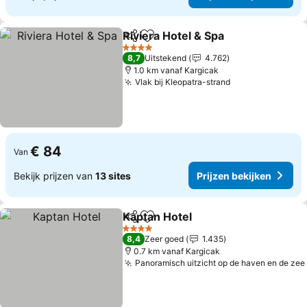
Riviera Hotel & Spa
Delen
Toevoegen aan favorieten
4 Sterren
8,7
Uitstekend
4.762
1.0 km vanaf Kargicak
Vlak bij Kleopatra-strand
€ 84
Van
Bekijk prijzen van
13 sites
Prijzen bekijken
Kaptan Hotel
Delen
Toevoegen aan favorieten
4 Sterren
8,4
Zeer goed
1.435
0.7 km vanaf Kargicak
Panoramisch uitzicht op de haven en de zee