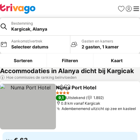
Favorieten
Aanmel
Me
Bestemming
Kargicak, Alanya
Aankomst/vertrek
Gasten en kamers
Selecteer datums
2 gasten, 1 kamer
Sorteren
Filteren
Kaart
Accommodaties in Alanya dicht bij Kargicak
Hoe commissies de ranking beïnvloeden
Numa Port Hotel
Delen
Toevoegen aan favorieten
4 Sterren
9,1
Uitstekend
1.892
0.8 km vanaf Kargicak
Adembenemend uitzicht op zee en kasteel