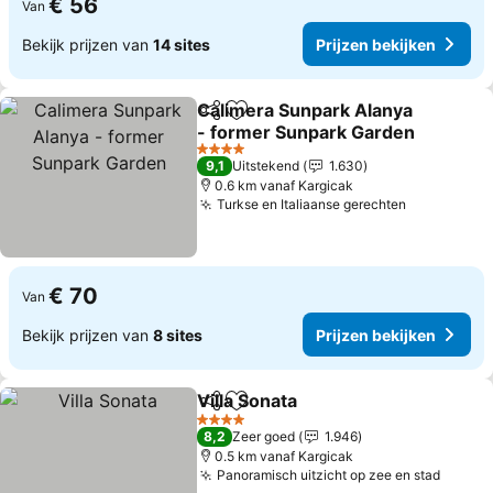
€ 56
Van
Bekijk prijzen van
14 sites
Prijzen bekijken
Calimera Sunpark Alanya
Delen
Toevoegen aan favorieten
- former Sunpark Garden
4 Sterren
9,1
Uitstekend
1.630
0.6 km vanaf Kargicak
Turkse en Italiaanse gerechten
€ 70
Van
Bekijk prijzen van
8 sites
Prijzen bekijken
Villa Sonata
Delen
Toevoegen aan favorieten
4 Sterren
8,2
Zeer goed
1.946
0.5 km vanaf Kargicak
Panoramisch uitzicht op zee en stad