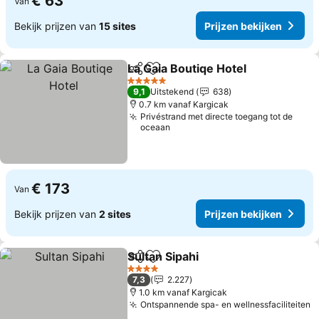
€ 63
Van
Bekijk prijzen van
15 sites
Prijzen bekijken
La Gaia Boutiqe Hotel
Delen
Toevoegen aan favorieten
5 Sterren
9,1
Uitstekend
638
0.7 km vanaf Kargicak
Privéstrand met directe toegang tot de
oceaan
€ 173
Van
Bekijk prijzen van
2 sites
Prijzen bekijken
Sultan Sipahi
Delen
Toevoegen aan favorieten
4 Sterren
7,3
2.227
1.0 km vanaf Kargicak
Ontspannende spa- en wellnessfaciliteiten