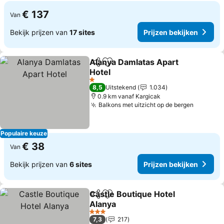
€ 137
Van
Bekijk prijzen van
17 sites
Prijzen bekijken
Alanya Damlatas Apart
Delen
Toevoegen aan favorieten
Hotel
1 Sterren
8,5
Uitstekend
1.034
0.9 km vanaf Kargicak
Balkons met uitzicht op de bergen
Populaire keuze
€ 38
Van
Bekijk prijzen van
6 sites
Prijzen bekijken
Castle Boutique Hotel
Delen
Toevoegen aan favorieten
Alanya
3 Sterren
7,3
217