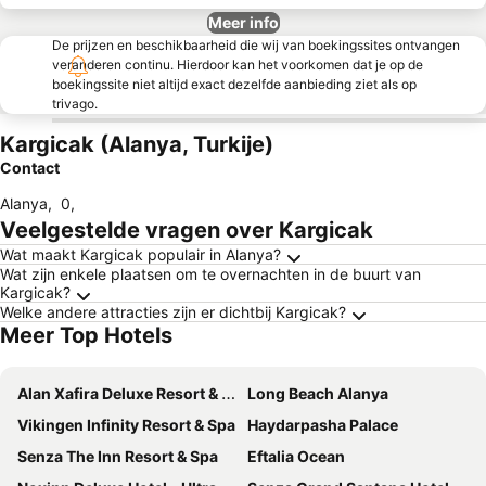
Meer info
De prijzen en beschikbaarheid die wij van boekingssites ontvangen
veranderen continu. Hierdoor kan het voorkomen dat je op de
boekingssite niet altijd exact dezelfde aanbieding ziet als op
trivago.
Kargicak (Alanya, Turkije)
Contact
Alanya
,
0
,
Veelgestelde vragen over Kargicak
Wat maakt Kargicak populair in Alanya?
Wat zijn enkele plaatsen om te overnachten in de buurt van
Kargicak?
Welke andere attracties zijn er dichtbij Kargicak?
Meer Top Hotels
Alan Xafira Deluxe Resort & Spa-ULTRA ALL INCLUSIVE
Long Beach Alanya
Vikingen Infinity Resort & Spa
Haydarpasha Palace
Senza The Inn Resort & Spa
Eftalia Ocean