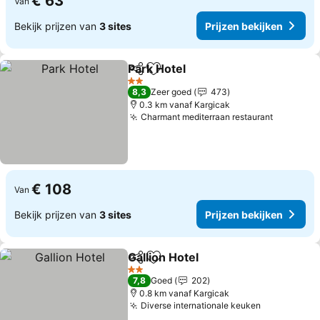
€ 63
Van
Bekijk prijzen van
3 sites
Prijzen bekijken
Park Hotel
Delen
Toevoegen aan favorieten
2 Sterren
8,3
Zeer goed
473
0.3 km vanaf Kargicak
Charmant mediterraan restaurant
€ 108
Van
Bekijk prijzen van
3 sites
Prijzen bekijken
Gallion Hotel
Delen
Toevoegen aan favorieten
2 Sterren
7,8
Goed
202
0.8 km vanaf Kargicak
Diverse internationale keuken