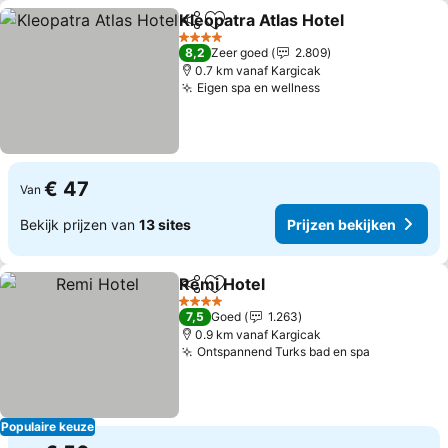
Kleopatra Atlas Hotel
Delen
Toevoegen aan favorieten
4 Sterren
8,2
Zeer goed
2.809
0.7 km vanaf Kargicak
Eigen spa en wellness
€ 47
Van
Bekijk prijzen van
13 sites
Prijzen bekijken
Remi Hotel
Delen
Toevoegen aan favorieten
4 Sterren
7,5
Goed
1.263
0.9 km vanaf Kargicak
Ontspannend Turks bad en spa
Populaire keuze