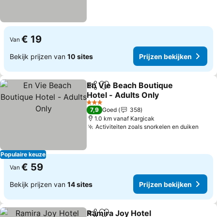
€ 19
Van
Bekijk prijzen van
10 sites
Prijzen bekijken
En Vie Beach Boutique
Delen
Toevoegen aan favorieten
Hotel - Adults Only
3 Sterren
7,9
Goed
358
1.0 km vanaf Kargicak
Activiteiten zoals snorkelen en duiken
Populaire keuze
€ 59
Van
Bekijk prijzen van
14 sites
Prijzen bekijken
Ramira Joy Hotel