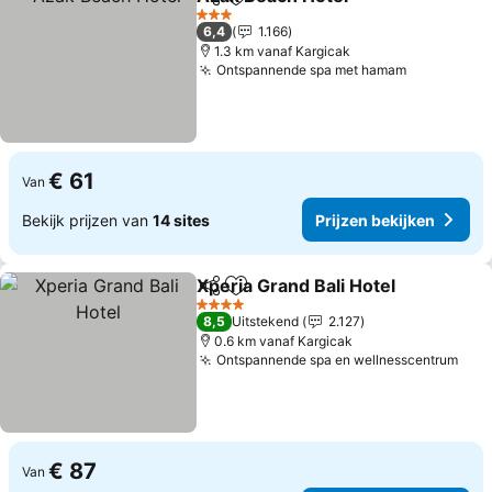
Delen
Toevoegen aan favorieten
3 Sterren
6,4
1.166
1.3 km vanaf Kargicak
Ontspannende spa met hamam
€ 61
Van
Bekijk prijzen van
14 sites
Prijzen bekijken
Xperia Grand Bali Hotel
Delen
Toevoegen aan favorieten
4 Sterren
8,5
Uitstekend
2.127
0.6 km vanaf Kargicak
Ontspannende spa en wellnesscentrum
€ 87
Van