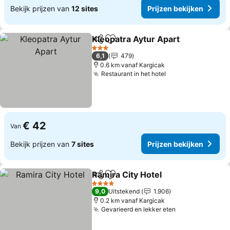
Bekijk prijzen van
12 sites
Prijzen bekijken
Kleopatra Aytur Apart
Delen
Toevoegen aan favorieten
3 Sterren
6,1
479
0.6 km vanaf Kargicak
Restaurant in het hotel
€ 42
Van
Bekijk prijzen van
7 sites
Prijzen bekijken
Ramira City Hotel
Delen
Toevoegen aan favorieten
4 Sterren
9,0
Uitstekend
1.906
0.2 km vanaf Kargicak
Gevarieerd en lekker eten