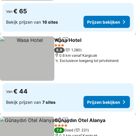
€ 65
Van
Bekijk prijzen van
16 sites
Prijzen bekijken
Wasa Hotel
Delen
Toevoegen aan favorieten
3 Sterren
6,9
1.280
0.6 km vanaf Kargicak
Exclusieve toegang tot privéstrand
€ 44
Van
Bekijk prijzen van
7 sites
Prijzen bekijken
Günaydın Otel Alanya
Delen
Toevoegen aan favorieten
4 Sterren
7,8
Goed
231
0.3 km vanaf Kargicak