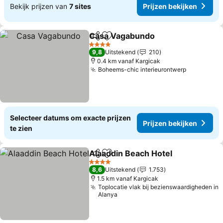
Bekijk prijzen van
7 sites
Prijzen bekijken
Casa Vagabundo
Delen
Toevoegen aan favorieten
4 Sterren
9,8
Uitstekend
210
0.4 km vanaf Kargicak
Boheems-chic interieurontwerp
Selecteer datums om exacte prijzen
Prijzen bekijken
te zien
Alaaddin Beach Hotel
Delen
Toevoegen aan favorieten
4 Sterren
8,6
Uitstekend
1.753
1.5 km vanaf Kargicak
Toplocatie vlak bij bezienswaardigheden in
Alanya