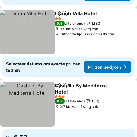
Lemon Villa Hotel
Delen
Toevoegen aan favorieten
2 Sterren
9,6
Uitstekend
1.133
0.9 km vanaf Kargicak
Uitzonderlijk Turks ontbijtbuffet
Selecteer datums om exacte prijzen
Prijzen bekijken
te zien
Castello By Mediterra
Delen
Toevoegen aan favorieten
Hotel
3 Sterren
9,7
Uitstekend
130
0.7 km vanaf Kargicak