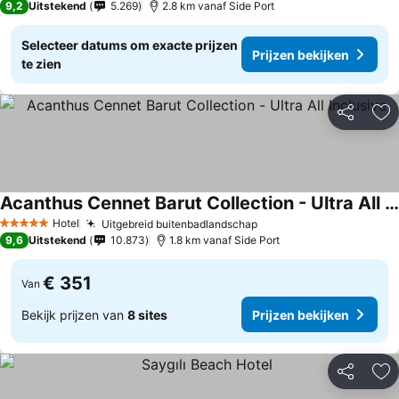
9,2
Uitstekend
5.269
2.8 km vanaf Side Port
Selecteer datums om exacte prijzen
Prijzen bekijken
te zien
Delen
To
Acanthus Cennet Barut Collection - Ultra All Inclusive
Hotel
Uitgebreid buitenbadlandschap
5 Sterren
9,6
Uitstekend
10.873
1.8 km vanaf Side Port
€ 351
Van
Bekijk prijzen van
8 sites
Prijzen bekijken
Delen
To