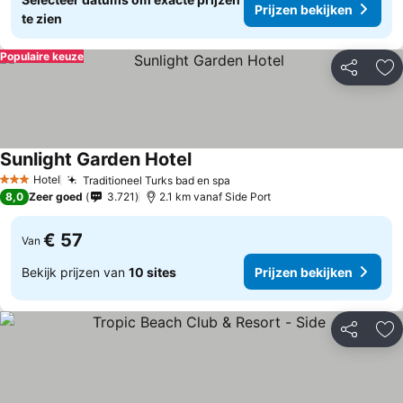
Prijzen bekijken
te zien
Populaire keuze
Delen
To
Sunlight Garden Hotel
Hotel
Traditioneel Turks bad en spa
3 Sterren
8,0
Zeer goed
3.721
2.1 km vanaf Side Port
€ 57
Van
Bekijk prijzen van
10 sites
Prijzen bekijken
Delen
To