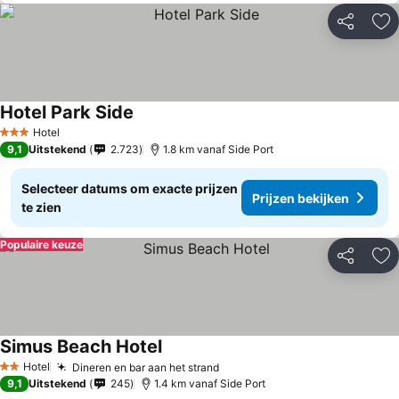
Delen
To
Hotel Park Side
Hotel
3 Sterren
9,1
Uitstekend
2.723
1.8 km vanaf Side Port
Selecteer datums om exacte prijzen
Prijzen bekijken
te zien
Populaire keuze
Delen
To
Simus Beach Hotel
Hotel
Dineren en bar aan het strand
2 Sterren
9,1
Uitstekend
245
1.4 km vanaf Side Port