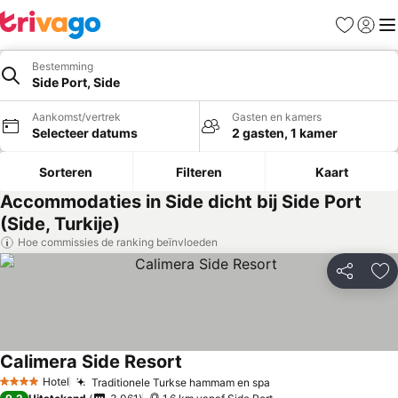
Favorieten
Aanmel
Me
Bestemming
Side Port, Side
Aankomst/vertrek
Gasten en kamers
Selecteer datums
2 gasten, 1 kamer
Sorteren
Filteren
Kaart
Accommodaties in Side dicht bij Side Port
(Side, Turkije)
Hoe commissies de ranking beïnvloeden
Delen
To
Calimera Side Resort
Hotel
Traditionele Turkse hammam en spa
4 Sterren