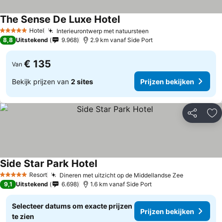
The Sense De Luxe Hotel
Hotel
Interieurontwerp met natuursteen
5 Sterren
8,8
Uitstekend
9.968
2.9 km vanaf Side Port
€ 135
Van
Bekijk prijzen van
2 sites
Prijzen bekijken
Delen
To
Side Star Park Hotel
Resort
Dineren met uitzicht op de Middellandse Zee
5 Sterren
9,1
Uitstekend
6.698
1.6 km vanaf Side Port
Selecteer datums om exacte prijzen
Prijzen bekijken
te zien