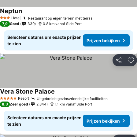
Neptun
Hotel
Restaurant op eigen terrein met terras
3 Sterren
7,9
Goed
339
0.8 km vanaf Side Port
Selecteer datums om exacte prijzen
Prijzen bekijken
te zien
Delen
To
Vera Stone Palace
Resort
Uitgebreide gezinsvriendelijke faciliteiten
5 Sterren
8,3
Zeer goed
2.844
1.1 km vanaf Side Port
Selecteer datums om exacte prijzen
Prijzen bekijken
te zien