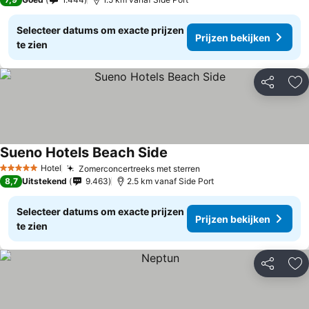
Selecteer datums om exacte prijzen
Prijzen bekijken
te zien
Delen
To
Sueno Hotels Beach Side
Hotel
Zomerconcertreeks met sterren
5 Sterren
8,7
Uitstekend
9.463
2.5 km vanaf Side Port
Selecteer datums om exacte prijzen
Prijzen bekijken
te zien
Delen
To