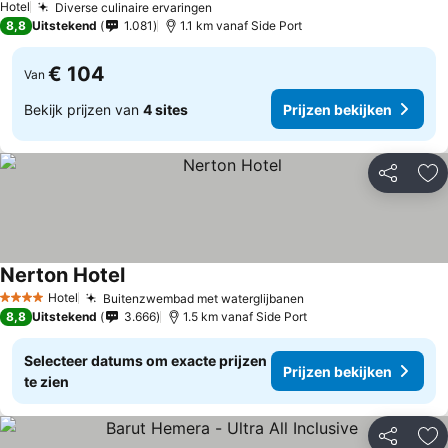
Hotel
Diverse culinaire ervaringen
8,8
Uitstekend
1.081
1.1 km vanaf Side Port
€ 104
Van
Bekijk prijzen van
4 sites
Prijzen bekijken
Delen
To
Nerton Hotel
Hotel
Buitenzwembad met waterglijbanen
4 Sterren
8,8
Uitstekend
3.666
1.5 km vanaf Side Port
Selecteer datums om exacte prijzen
Prijzen bekijken
te zien
Delen
To