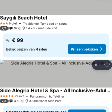
Saygılı Beach Hotel
Hotel
Traditioneel Turks bad en sauna
3 Sterren
7,2
922
1.4 km vanaf Side Port
€ 99
Van
Bekijk prijzen van
4 sites
Prijzen bekijken
Delen
To
Side Alegria Hotel & Spa - All Inclusive-Adult Only
Resort
Panoramisch buffetdiner
5 Sterren
7,3
4.507
3.8 km vanaf Side Port
Selecteer datums om exacte prijzen