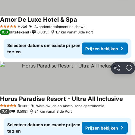
Arnor De Luxe Hotel & Spa
Hotel
Avondentertainment en shows
5 Sterren
9,0
Uitstekend
6.035
1.7 km vanaf Side Port
Selecteer datums om exacte prijzen
Prijzen bekijken
te zien
Delen
To
Horus Paradise Resort - Ultra All Inclusive
Resort
Wereldwijde en Anatolische gastronomie
5 Sterren
7,4
9.598
2.1 km vanaf Side Port
Selecteer datums om exacte prijzen
Prijzen bekijken
te zien