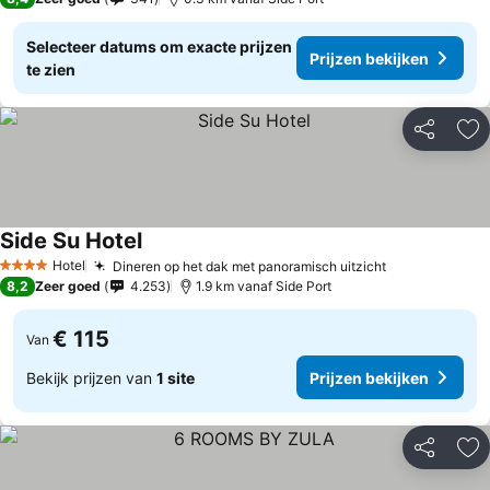
Selecteer datums om exacte prijzen
Prijzen bekijken
te zien
Delen
To
Side Su Hotel
Hotel
Dineren op het dak met panoramisch uitzicht
4 Sterren
8,2
Zeer goed
4.253
1.9 km vanaf Side Port
€ 115
Van
Bekijk prijzen van
1 site
Prijzen bekijken
Delen
To