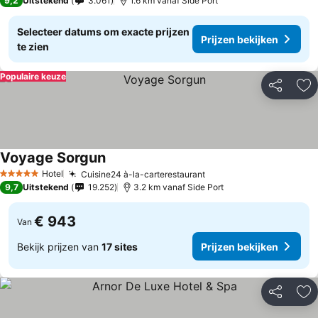
9,2
Uitstekend
3.061
1.6 km vanaf Side Port
Selecteer datums om exacte prijzen
Prijzen bekijken
te zien
Populaire keuze
Delen
To
Voyage Sorgun
Hotel
Cuisine24 à-la-carterestaurant
5 Sterren
9,7
Uitstekend
19.252
3.2 km vanaf Side Port
€ 943
Van
Bekijk prijzen van
17 sites
Prijzen bekijken
Delen
To