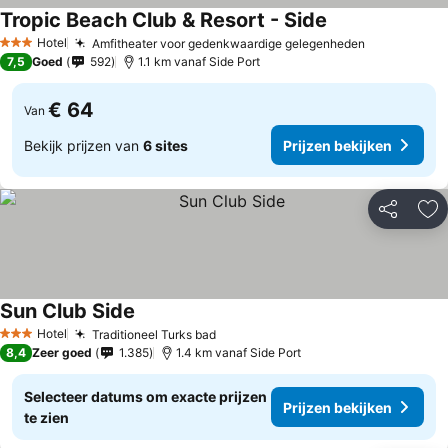
Tropic Beach Club & Resort - Side
Hotel
Amfitheater voor gedenkwaardige gelegenheden
3 Sterren
7,5
Goed
592
1.1 km vanaf Side Port
€ 64
Van
Bekijk prijzen van
6 sites
Prijzen bekijken
Delen
To
Sun Club Side
Hotel
Traditioneel Turks bad
3 Sterren
8,4
Zeer goed
1.385
1.4 km vanaf Side Port
Selecteer datums om exacte prijzen
Prijzen bekijken
te zien