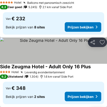
Hotel
Balkons met panoramisch zeezicht
5 Sterren
8,2
Zeer goed
5.245
2.1 km vanaf Side Port
€ 232
Van
Bekijk prijzen van
8 sites
Prijzen bekijken
Delen
To
Side Zeugma Hotel - Adult Only 16 Plus
Hotel
Levendig avondentertainment
4 Sterren
9,2
Uitstekend
1.304
1.6 km vanaf Side Port
€ 348
Van
Bekijk prijzen van
2 sites
Prijzen bekijken