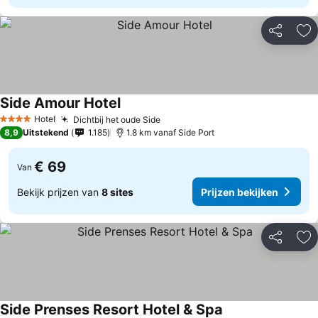
Delen
To
Side Amour Hotel
Hotel
Dichtbij het oude Side
4 Sterren
8,9
Uitstekend
1.185
1.8 km vanaf Side Port
€ 69
Van
Bekijk prijzen van
8 sites
Prijzen bekijken
Delen
To
Side Prenses Resort Hotel & Spa