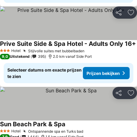
Delen
To
Prive Suite Side & Spa Hotel - Adults Only 16+
Hotel
Stijlvolle suites met bubbelbaden
3 Sterren
9,0
Uitstekend
395
2.0 km vanaf Side Port
Selecteer datums om exacte prijzen
Prijzen bekijken
te zien
Delen
To
Sun Beach Park & Spa
Hotel
Ontspannende spa en Turks bad
3 Sterren
7,9
Goed
1.444
1.5 km vanaf Side Port