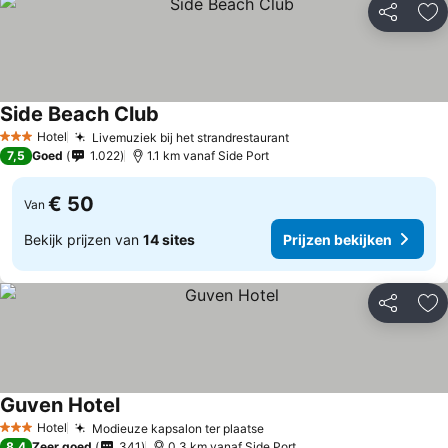
Delen
To
Side Beach Club
Hotel
Livemuziek bij het strandrestaurant
3 Sterren
7,5
Goed
1.022
1.1 km vanaf Side Port
€ 50
Van
Bekijk prijzen van
14 sites
Prijzen bekijken
Delen
To
Guven Hotel
Hotel
Modieuze kapsalon ter plaatse
3 Sterren
8,4
Zeer goed
341
0.3 km vanaf Side Port