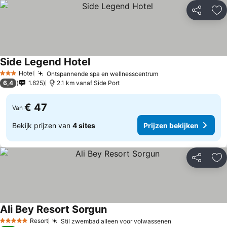
Delen
To
Side Legend Hotel
Hotel
Ontspannende spa en wellnesscentrum
3 Sterren
6,4
1.625
2.1 km vanaf Side Port
€ 47
Van
Bekijk prijzen van
4 sites
Prijzen bekijken
Delen
To
Ali Bey Resort Sorgun
Resort
Stil zwembad alleen voor volwassenen
5 Sterren