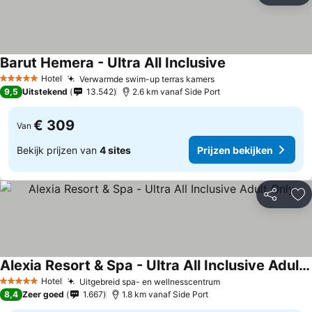
Barut Hemera - Ultra All Inclusive
Hotel
Verwarmde swim-up terras kamers
5 Sterren
9,5
Uitstekend
13.542
2.6 km vanaf Side Port
€ 309
Van
Bekijk prijzen van
4 sites
Prijzen bekijken
Delen
To
Alexia Resort & Spa - Ultra All Inclusive Adult Only
Hotel
Uitgebreid spa- en wellnesscentrum
5 Sterren
8,4
Zeer goed
1.667
1.8 km vanaf Side Port