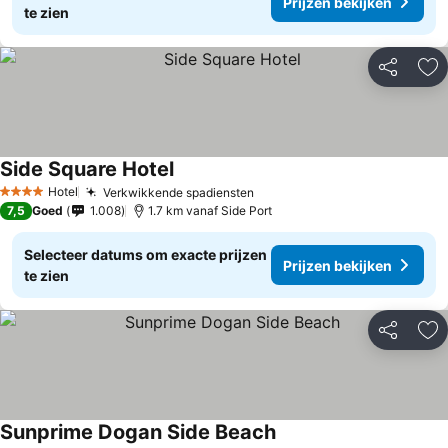
Prijzen bekijken
te zien
Delen
To
Side Square Hotel
Hotel
Verkwikkende spadiensten
4 Sterren
7,5
Goed
1.008
1.7 km vanaf Side Port
Selecteer datums om exacte prijzen
Prijzen bekijken
te zien
Delen
To
Sunprime Dogan Side Beach