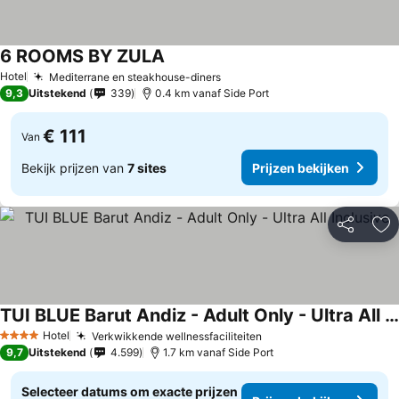
6 ROOMS BY ZULA
Hotel
Mediterrane en steakhouse-diners
9,3
Uitstekend
339
0.4 km vanaf Side Port
€ 111
Van
Bekijk prijzen van
7 sites
Prijzen bekijken
Delen
To
TUI BLUE Barut Andiz - Adult Only - Ultra All Inclusive
Hotel
Verkwikkende wellnessfaciliteiten
4 Sterren
9,7
Uitstekend
4.599
1.7 km vanaf Side Port
Selecteer datums om exacte prijzen