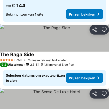
€ 144
Van
Bekijk prijzen van
1 site
Prijzen bekijken
Delen
To
The Raga Side
Hotel
Culinaire reis met lekker eten
5 Sterren
9,2
Uitstekend
2.618
1.6 km vanaf Side Port
Selecteer datums om exacte prijzen
Prijzen bekijken
te zien
Delen
To