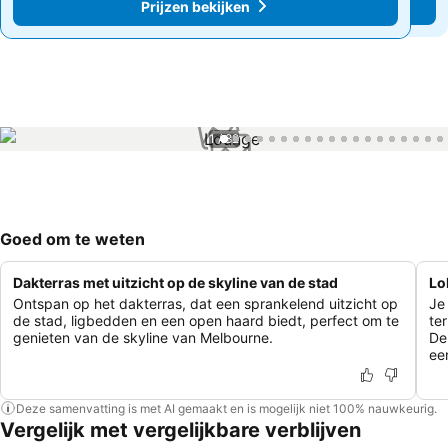
Prijzen bekijken
Prijzen bekijken
1 / 82
Goed om te weten
Dakterras met uitzicht op de skyline van de stad
Lo
Ontspan op het dakterras, dat een sprankelend uitzicht op
Je
de stad, ligbedden en een open haard biedt, perfect om te
te
genieten van de skyline van Melbourne.
De
een
Deze samenvatting is met AI gemaakt en is mogelijk niet 100% nauwkeurig.
Vergelijk met vergelijkbare verblijven