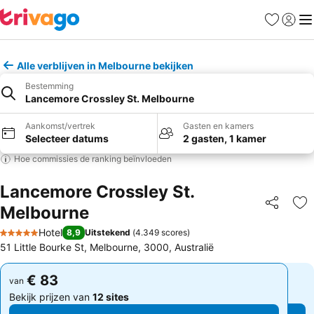
Favorieten
Aanmel
Me
Alle verblijven in Melbourne bekijken
Bestemming
Lancemore Crossley St. Melbourne
Aankomst/vertrek
Gasten en kamers
Selecteer datums
2 gasten, 1 kamer
Hoe commissies de ranking beïnvloeden
Lancemore Crossley St.
Melbourne
Delen
To
Hotel
8,9
Uitstekend
(
4.349 scores
)
5 Sterren
51 Little Bourke St, Melbourne, 3000, Australië
€ 83
€ 83
van
van
Bekijk prijzen van
12 sites
Bekijk prijzen van
12 sites