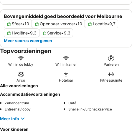
Bovengemiddeld goed beoordeeld voor Melbourne
Sfeer
•
10
Openbaar vervoer
•
10
Locatie
•
9,7
Hygiëne
•
9,3
Service
•
9,3
Meer scores weergeven
Topvoorzieningen
Wifi in de lobby
Wifi in kamer
Parkeren
Airco
Hotelbar
Fitnessruimte
Alle voorzieningen
Accommodatievoorzieningen
Zakencentrum
Café
Entreehal/lobby
Snelle in-/uitcheckservice
Meer info
Voor kinderen