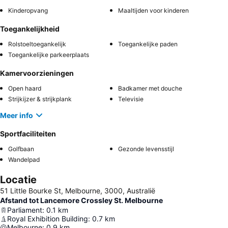
Kinderopvang
Maaltijden voor kinderen
Toegankelijkheid
Rolstoeltoegankelijk
Toegankelijke paden
Toegankelijke parkeerplaats
Kamervoorzieningen
Open haard
Badkamer met douche
Strijkijzer & strijkplank
Televisie
Meer info
Sportfaciliteiten
Golfbaan
Gezonde levensstijl
Wandelpad
Locatie
51 Little Bourke St, Melbourne, 3000, Australië
Afstand tot Lancemore Crossley St. Melbourne
Parliament
:
0.1
km
Royal Exhibition Building
:
0.7
km
Melbourne
:
0.9
km