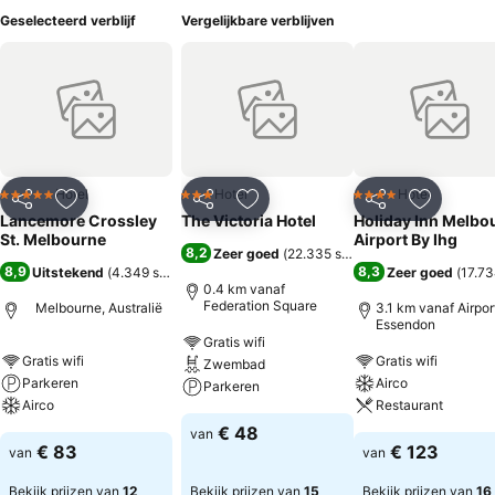
Geselecteerd verblijf
Vergelijkbare verblijven
Hotel
Hotel
Hotel
5 Sterren
3 Sterren
4 Sterren
Delen
Toevoegen aan favorieten
Delen
Toevoegen aan favorieten
Delen
Toevoege
Lancemore Crossley
The Victoria Hotel
Holiday Inn Melbo
St. Melbourne
Airport By Ihg
8,2
Zeer goed
(
22.335 scores
)
8,9
8,3
Uitstekend
(
4.349 scores
)
Zeer goed
(
17.73
0.4 km vanaf
Federation Square
Melbourne, Australië
3.1 km vanaf Airpor
Essendon
Gratis wifi
Gratis wifi
Gratis wifi
Zwembad
Parkeren
Airco
Parkeren
Airco
Restaurant
€ 48
van
€ 83
€ 123
van
van
Bekijk prijzen van
12
Bekijk prijzen van
15
Bekijk prijzen van
16