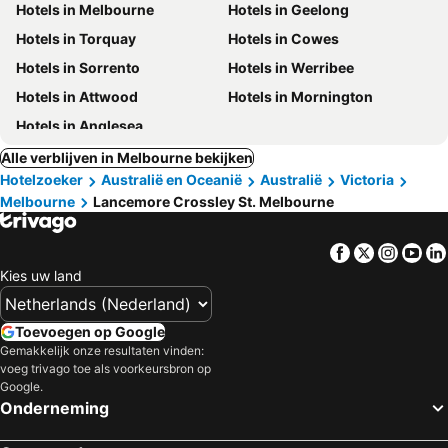
Hotels in Melbourne
Hotels in Geelong
Hotels in Torquay
Hotels in Cowes
Hotels in Sorrento
Hotels in Werribee
Hotels in Attwood
Hotels in Mornington
Hotels in Anglesea
Alle verblijven in Melbourne bekijken
Hotelzoeker
Australië en Oceanië
Australië
Victoria
Melbourne
Lancemore Crossley St. Melbourne
Facebook
Twitter
Insta
Yo
Kies uw land
Toevoegen op Google
Gemakkelijk onze resultaten vinden:
voeg trivago toe als voorkeursbron op
Google.
Onderneming