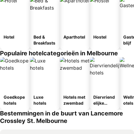
Hotel
Bed &
Aparthotel
Hostel
Gast
Breakfasts
blijf
Populaire hotelcategorieën in Melbourne
Goedkope
Luxe
Hotels met
Diervriend
Well
hotels
hotels
zwembad
elijke
otels
hotels
Bestemmingen in de buurt van Lancemore
Crossley St. Melbourne