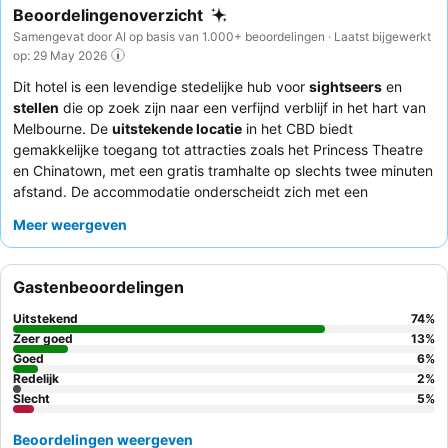
Beoordelingenoverzicht
Samengevat door AI op basis van 1.000+ beoordelingen · Laatst bijgewerkt
op: 29 May 2026
Dit hotel is een levendige stedelijke hub voor
sightseers
en
stellen
die op zoek zijn naar een verfijnd verblijf in het hart van
Melbourne. De
uitstekende locatie
in het CBD biedt
gemakkelijke toegang tot attracties zoals het Princess Theatre
en Chinatown, met een gratis tramhalte op slechts twee minuten
afstand. De accommodatie onderscheidt zich met een
doordachte
sms-dienst voorafgaand aan aankomst
en
Meer weergeven
gepersonaliseerde welkomstgeschenken, wat de algehele
gastervaring verbetert. Gasten prijzen consequent de
uitzonderlijke warmte en oplettendheid van het
receptieteam
en
Gastenbeoordelingen
de kwaliteit van het
ontbijt
. Voor een werkelijk memorabele
ervaring kunt u overwegen een kamer op een hogere verdieping
Uitstekend
74
%
te boeken voor een superieur uitzicht over de stad.
Zeer goed
13
%
Goed
6
%
Redelijk
2
%
Slecht
5
%
Beoordelingen weergeven