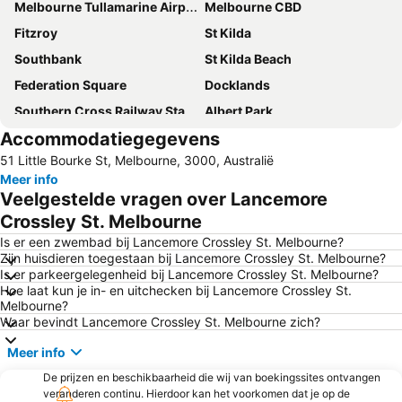
Melbourne Tullamarine Airport
Melbourne CBD
Fitzroy
St Kilda
Southbank
St Kilda Beach
Federation Square
Docklands
Southern Cross Railway Station
Albert Park
Accommodatiegegevens
Brunswick
Carlton
51 Little Bourke St, Melbourne, 3000, Australië
Rod Laver Arena
Melbourne Central
Meer info
Flinders Street Station
Royal Botanic Gardens Melbourne
Veelgestelde vragen over Lancemore
Airport Essendon
Moonee Ponds
Crossley St. Melbourne
West Melbourne
Australian Formula 1 Grand Prix
Is er een zwembad bij Lancemore Crossley St. Melbourne?
Zijn huisdieren toegestaan bij Lancemore Crossley St. Melbourne?
Rooftop Bar & Cinema
Fitzroy Gardens
Is er parkeergelegenheid bij Lancemore Crossley St. Melbourne?
Hoe laat kun je in- en uitchecken bij Lancemore Crossley St.
Immigration Museum
Germanicos Fine Suits
Melbourne?
Richmond
St Kilda East
Waar bevindt Lancemore Crossley St. Melbourne zich?
Preston
Heidelberg
Meer info
Brighton Beach
Dallas
De prijzen en beschikbaarheid die wij van boekingssites ontvangen
veranderen continu. Hierdoor kan het voorkomen dat je op de
Somerton
Yuroke