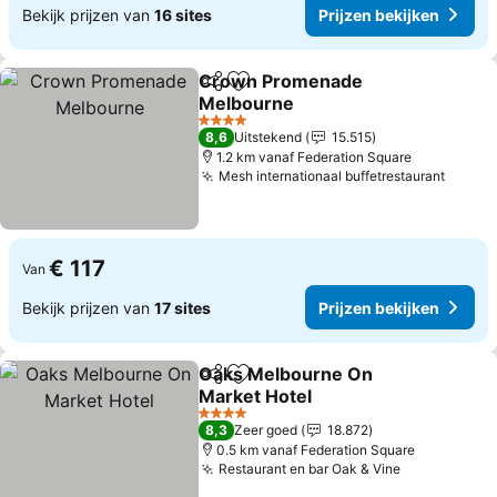
Bekijk prijzen van
16 sites
Prijzen bekijken
Crown Promenade
Delen
Toevoegen aan favorieten
Melbourne
Prijzen bekijken
4 Sterren
8,6
Uitstekend
15.515
1.2 km vanaf Federation Square
Mesh internationaal buffetrestaurant
Prijze
€ 117
Van
Bekijk prijzen van
17 sites
Prijzen bekijken
Oaks Melbourne On
Delen
Toevoegen aan favorieten
Market Hotel
Prijzen bekijken
4 Sterren
8,3
Zeer goed
18.872
0.5 km vanaf Federation Square
Restaurant en bar Oak & Vine
Prijzen bek