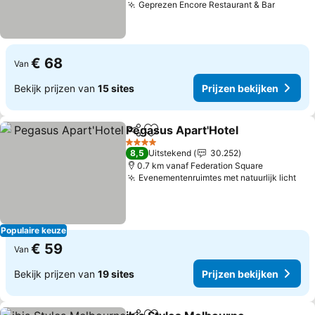
Geprezen Encore Restaurant & Bar
Prijzen
€ 68
Van
Bekijk prijzen van
15 sites
Prijzen bekijken
Pegasus Apart'Hotel
Delen
Toevoegen aan favorieten
Prijze
4 Sterren
8,5
Uitstekend
30.252
0.7 km vanaf Federation Square
Evenementenruimtes met natuurlijk licht
Pri
Populaire keuze
€ 59
Van
Bekijk prijzen van
19 sites
Prijzen bekijken