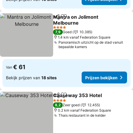
Mantra on Jolimont
Delen
Toevoegen aan favorieten
Melbourne
Prijzen bekijken
4 Sterren
7,9
Goed
10.385
1.4 km vanaf Federation Square
Panoramisch uitzicht op de stad vanuit
bepaalde kamers
€ 61
Van
Bekijk prijzen van
18 sites
Prijzen bekijken
Causeway 353 Hotel
Delen
Toevoegen aan favorieten
Prijz
4 Sterren
8,2
Zeer goed
12.455
0.2 km vanaf Federation Square
Thais restaurant in de kelder
Prijzen beki