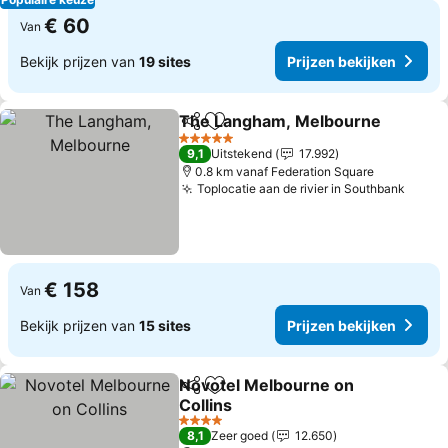
€ 60
Van
Bekijk prijzen van
19 sites
Prijzen bekijken
The Langham, Melbourne
Delen
Toevoegen aan favorieten
5 Sterren
9,1
Uitstekend
17.992
0.8 km vanaf Federation Square
Toplocatie aan de rivier in Southbank
Prijz
€ 158
Van
Bekijk prijzen van
15 sites
Prijzen bekijken
Novotel Melbourne on
Delen
Toevoegen aan favorieten
Collins
Prijzen bekijken
4 Sterren
8,1
Zeer goed
12.650