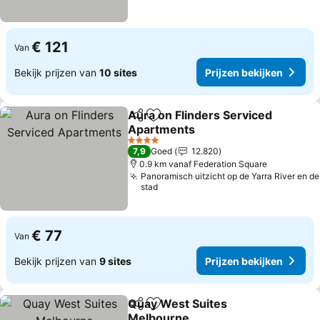
€ 121
Van
Bekijk prijzen van
10 sites
Prijzen bekijken
Aura on Flinders Serviced
Delen
Toevoegen aan favorieten
Apartments
Prijzen bekijken
4 Sterren
7,9
Goed
12.820
0.9 km vanaf Federation Square
Panoramisch uitzicht op de Yarra River en de
stad
€ 77
Van
Bekijk prijzen van
9 sites
Prijzen bekijken
Quay West Suites
Delen
Toevoegen aan favorieten
Melbourne