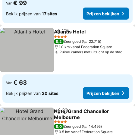
€ 99
Van
Bekijk prijzen van
17 sites
Prijzen bekijken
Atlantis Hotel
Delen
Toevoegen aan favorieten
Prijzen bekij
4 Sterren
8,2
Zeer goed
22.715
1.0 km vanaf Federation Square
Ruime kamers met uitzicht op de stad
Prijz
€ 63
Van
Bekijk prijzen van
20 sites
Prijzen bekijken
Hotel Grand Chancellor
Delen
Toevoegen aan favorieten
Melbourne
Prijzen bekijken
4 Sterren
8,0
Zeer goed
14.495
0.5 km vanaf Federation Square