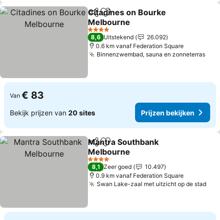
Citadines on Bourke
Delen
Toevoegen aan favorieten
Melbourne
Prijzen bekijken
4 Sterren
8,6
Uitstekend
26.092
0.6 km vanaf Federation Square
Binnenzwembad, sauna en zonneterras
Prij
€ 83
Van
Bekijk prijzen van
20 sites
Prijzen bekijken
Mantra Southbank
Delen
Toevoegen aan favorieten
Melbourne
Prijzen bekijken
4 Sterren
8,1
Zeer goed
10.497
0.9 km vanaf Federation Square
Swan Lake-zaal met uitzicht op de stad
Pri