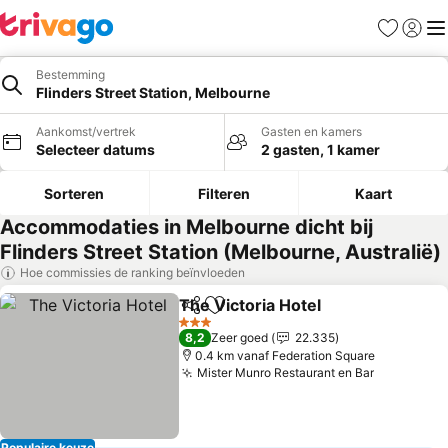
Favorieten
Aanmel
Me
Bestemming
Flinders Street Station, Melbourne
Aankomst/vertrek
Gasten en kamers
Selecteer datums
2 gasten, 1 kamer
Sorteren
Filteren
Kaart
Accommodaties in Melbourne dicht bij
Flinders Street Station (Melbourne, Australië)
Hoe commissies de ranking beïnvloeden
The Victoria Hotel
Delen
Toevoegen aan favorieten
Prijzen 
3 Sterren
8,2
Zeer goed
22.335
0.4 km vanaf Federation Square
Mister Munro Restaurant en Bar
Prijzen be
Populaire keuze