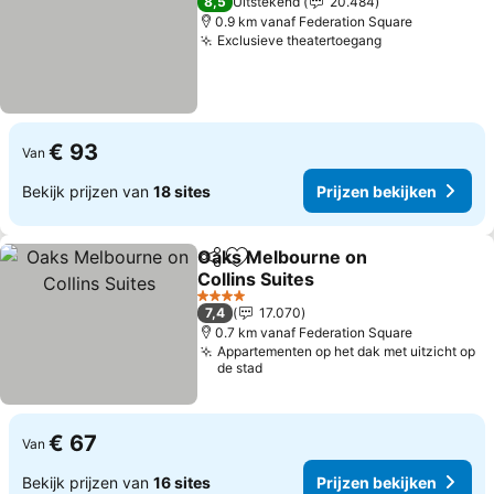
8,5
Uitstekend
20.484
0.9 km vanaf Federation Square
Exclusieve theatertoegang
Prijzen bekij
€ 93
Van
Bekijk prijzen van
18 sites
Prijzen bekijken
Oaks Melbourne on
Delen
Toevoegen aan favorieten
Collins Suites
Prijzen bekijken
4 Sterren
7,4
17.070
0.7 km vanaf Federation Square
Appartementen op het dak met uitzicht op
de stad
€ 67
Van
Bekijk prijzen van
16 sites
Prijzen bekijken