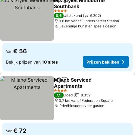
ibis Styles Melbourne
Delen
Toevoegen aan favorieten
Southbank
Prijzen bekijken
4 Sterren
8,6
Uitstekend
6.202
0.8 km vanaf Flinders Street Station
Levendige kunst en speels design
Prijzen 
€ 56
Van
Bekijk prijzen van
10 sites
Prijzen bekijken
Milano Serviced
Delen
Toevoegen aan favorieten
Apartments
Prijzen bekijken
4 Sterren
7,5
Goed
8.359
0.7 km vanaf Federation Square
Privébioscoop voor gasten
Prijzen bekij
€ 72
Van