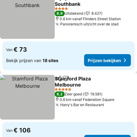
Delen
Toevoegen aan favorieten
Southbank
Prijzen bekijken
4 Sterren
8,9
Uitstekend
8.427
0.6 km vanaf Flinders Street Station
Panoramisch uitzicht over de stad
Prijzen 
€ 73
Van
Bekijk prijzen van
18 sites
Prijzen bekijken
Stamford Plaza
Delen
Toevoegen aan favorieten
Melbourne
Prijzen bekijken
5 Sterren
8,2
Zeer goed
19.581
0.6 km vanaf Federation Square
Harry's Bar en Restaurant
Prijzen bekijk
€ 106
Van