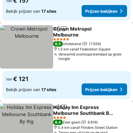
€ 157
Van
Bekijk prijzen van
17 sites
Prijzen bekijken
Crown Metropol
Delen
Toevoegen aan favorieten
Melbourne
Prijzen bekijken
5 Sterren
8,5
Uitstekend
17.936
1.3 km vanaf Federation Square
Verwarmd overloopzwembad op grote
hoogte
€ 121
Van
Bekijk prijzen van
17 sites
Prijzen bekijken
Holiday Inn Express
Delen
Toevoegen aan favorieten
Melbourne Southbank By
Ihg
Prijzen bekijken
4 Sterren
8,4
Zeer goed
6.616
0.4 km vanaf Flinders Street Station
Terras met uitzicht op de stad