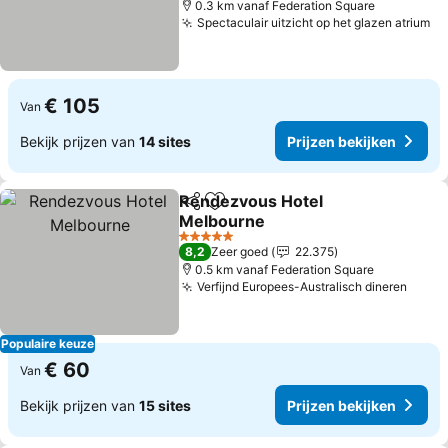
0.3 km vanaf Federation Square
Spectaculair uitzicht op het glazen atrium
Pr
€ 105
Van
Bekijk prijzen van
14 sites
Prijzen bekijken
Rendezvous Hotel
Delen
Toevoegen aan favorieten
Melbourne
Prijzen bekijken
5 Sterren
8,2
Zeer goed
22.375
0.5 km vanaf Federation Square
Verfijnd Europees-Australisch dineren
Prijz
Populaire keuze
€ 60
Van
Bekijk prijzen van
15 sites
Prijzen bekijken