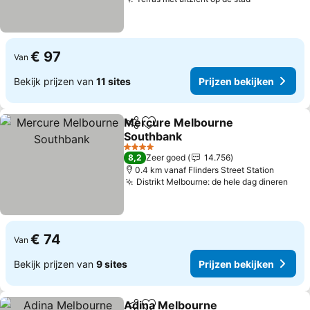
Prijzen bek
€ 97
Van
Bekijk prijzen van
11 sites
Prijzen bekijken
Mercure Melbourne
Delen
Toevoegen aan favorieten
Southbank
Prijzen bekijken
4 Sterren
8,2
Zeer goed
14.756
0.4 km vanaf Flinders Street Station
Distrikt Melbourne: de hele dag dineren
Prij
€ 74
Van
Bekijk prijzen van
9 sites
Prijzen bekijken
Adina Melbourne