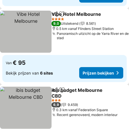
Vibe Hotel Melbourne
Delen
Toevoegen aan favorieten
Prij
4 Sterren
9,0
Uitstekend
8.561
0.5 km vanaf Flinders Street Station
Panoramisch uitzicht op de Yarra River en de
stad
€ 95
Van
Bekijk prijzen van
6 sites
Prijzen bekijken
ibis budget Melbourne
Delen
Toevoegen aan favorieten
CBD
Prijzen bekijken
3 Sterren
6,9
9.459
0.3 km vanaf Federation Square
Recent gerenoveerd, modern interieur
Prijz