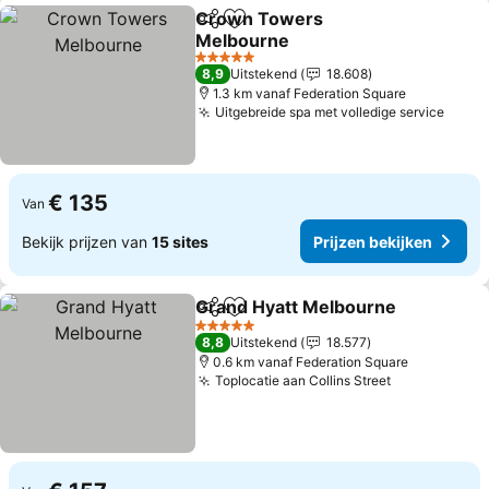
Crown Towers
Delen
Toevoegen aan favorieten
Melbourne
Prijzen bekijken
5 Sterren
8,9
Uitstekend
18.608
1.3 km vanaf Federation Square
Uitgebreide spa met volledige service
Prijz
€ 135
Van
Bekijk prijzen van
15 sites
Prijzen bekijken
Grand Hyatt Melbourne
Delen
Toevoegen aan favorieten
Pr
5 Sterren
8,8
Uitstekend
18.577
0.6 km vanaf Federation Square
Toplocatie aan Collins Street
Prijzen beki