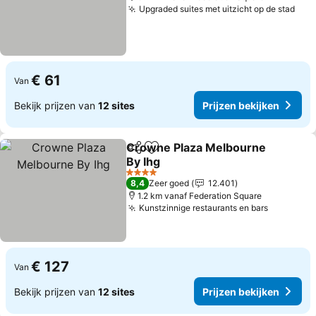
Upgraded suites met uitzicht op de stad
Prij
€ 61
Van
Bekijk prijzen van
12 sites
Prijzen bekijken
Crowne Plaza Melbourne
Delen
Toevoegen aan favorieten
By Ihg
Prijzen bekijken
4 Sterren
8,4
Zeer goed
12.401
1.2 km vanaf Federation Square
Kunstzinnige restaurants en bars
Prijzen b
€ 127
Van
Bekijk prijzen van
12 sites
Prijzen bekijken