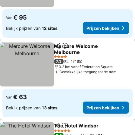
€ 95
Van
Bekijk prijzen van
12 sites
Prijzen bekijken
Mercure Welcome
Delen
Toevoegen aan favorieten
Melbourne
Prijzen bekijken
4 Sterren
7,3
17.185
0.2 km vanaf Federation Square
Gemakkelijke toegang tot de tram
Prijzen 
€ 63
Van
Bekijk prijzen van
13 sites
Prijzen bekijken
The Hotel Windsor
Delen
Toevoegen aan favorieten
Prijzen
5 Sterren