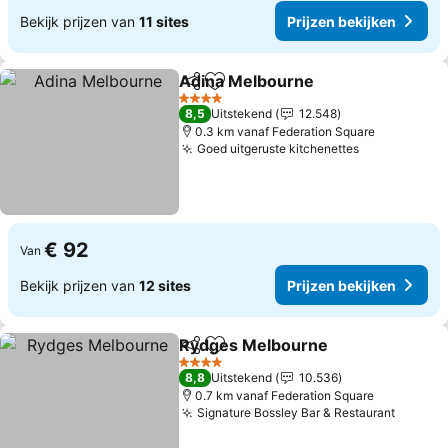
Bekijk prijzen van
11 sites
Prijzen bekijken
Adina Melbourne
Delen
Toevoegen aan favorieten
Prijzen b
4 Sterren
8,5
Uitstekend
12.548
0.3 km vanaf Federation Square
Goed uitgeruste kitchenettes
Prijzen beki
€ 92
Van
Bekijk prijzen van
12 sites
Prijzen bekijken
Rydges Melbourne
Delen
Toevoegen aan favorieten
Prijzen
4 Sterren
8,8
Uitstekend
10.536
0.7 km vanaf Federation Square
Signature Bossley Bar & Restaurant
Prijzen