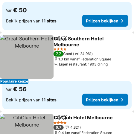
€ 50
Van
Bekijk prijzen van
11 sites
Prijzen bekijken
Great Southern Hotel
Delen
Toevoegen aan favorieten
Melbourne
Prijzen bekijken
4 Sterren
7,7
Goed
24.961
1.0 km vanaf Federation Square
Eigen restaurant: 1903 dining
Prijzen bek
Populaire keuze
€ 56
Van
Bekijk prijzen van
11 sites
Prijzen bekijken
CitiClub Hotel Melbourne
Delen
Toevoegen aan favorieten
P
4 Sterren
6,7
4.821
0.4 km vanaf Federation Square