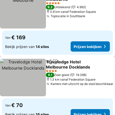
Prijzen bekijken
5 Sterren
9,2
Uitstekend
4.992
0.8 km vanaf Federation Square
Toplocatie in Southbank
Prijzen bekijke
€ 169
Van
Bekijk prijzen van
14 sites
Prijzen bekijken
Travelodge Hotel
Delen
Toevoegen aan favorieten
Melbourne Docklands
Prijzen bekijken
4 Sterren
8,1
Zeer goed
19.398
1.3 km vanaf Federation Square
Kamers met uitzicht op de stad beschikbaar
P
€ 70
Van
Bekijk prijzen van
16 sites
Prijzen bekijken