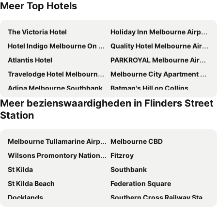
Meer Top Hotels
The Victoria Hotel
Holiday Inn Melbourne Airport By Ihg
Hotel Indigo Melbourne On Flinders By Ihg
Quality Hotel Melbourne Airport
Atlantis Hotel
PARKROYAL Melbourne Airport
Travelodge Hotel Melbourne Docklands
Melbourne City Apartment Hotel
Adina Melbourne Southbank
Batman's Hill on Collins
Meer bezienswaardigheden in Flinders Street
Crowne Plaza Melbourne By Ihg
Great Southern Hotel Melbourne
Station
ibis budget Melbourne CBD
ibis budget Melbourne Airport
Bounce Melbourne
The StandardX, Melbourne
Melbourne Tullamarine Airport
Melbourne CBD
Mantra Melbourne Airport
Cosmopolitan Hotel and Apartments
Wilsons Promontory National Park
Fitzroy
Best Western Melbourne City
Hotel Grand Chancellor Melbourne
St Kilda
Southbank
Novotel Melbourne Airport
Quay West Suites Melbourne
St Kilda Beach
Federation Square
Miami Hotel Melbourne
Mercure Welcome Melbourne
Docklands
Southern Cross Railway Station
ibis Melbourne Central
Flagstaff Gardens Hotel Melbourne
Albert Park
Brunswick
Holiday Inn Express Melbourne Southbank By Ihg
Rendezvous Hotel Melbourne