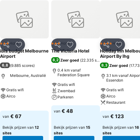
Hotel
Hotel
Hotel
3 Sterren
3 Sterren
4 Sterren
Delen
Toevoegen aan favorieten
Delen
Toevoegen aan favorieten
Delen
Toevoege
ibis budget Melbourne
The Victoria Hotel
Holiday Inn Melbo
Airport
Airport By Ihg
8,2
Zeer goed
(
22.335 scores
)
6,8
8,3
(
9.885 scores
)
Zeer goed
(
17.73
0.4 km vanaf
Federation Square
Melbourne, Australië
3.1 km vanaf Airpor
Essendon
Gratis wifi
Gratis wifi
Gratis wifi
Zwembad
Airco
Airco
Parkeren
Restaurant
Prijzen bekijken
Prijzen bekijken
€ 48
van
Prijzen bekijken
€ 67
€ 123
van
van
Bekijk prijzen van
12
Bekijk prijzen van
15
Bekijk prijzen van
16
sites
sites
sites