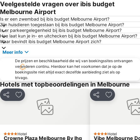
Melbourne Central
Flinders Street Station
Veelgestelde vragen over ibis budget
Royal Botanic Gardens Melbourne
Moonee Ponds
Melbourne Airport
West Melbourne
Australian Formula 1 Grand Prix
Is er een zwembad bij ibis budget Melbourne Airport?
Zijn huisdieren toegestaan bij ibis budget Melbourne Airport?
Dallas
Somerton
Is er parkeergelegenheid bij ibis budget Melbourne Airport?
Hoe laat kun je in- en uitchecken bij ibis budget Melbourne Airport?
Yuroke
Diggers Rest
Waar bevindt ibis budget Melbourne Airport zich?
Preston
Germanicos Fine Suits
Meer info
Rooftop Bar & Cinema
Immigration Museum
De prijzen en beschikbaarheid die wij van boekingssites ontvangen
Fitzroy Gardens
Richmond
veranderen continu. Hierdoor kan het voorkomen dat je op de
boekingssite niet altijd exact dezelfde aanbieding ziet als op
Heidelberg
St Kilda East
trivago.
Brighton Beach
Clarkefield
Hotels met topbeoordelingen in Melbourne
Fawkner
Coburg
Delen
Toevoegen aan favorieten
Delen
Toevoegen aa
Northcote
Fitzroy North
St Mary Star of the Sea Catholic Church
Port of Melbourne
Box Hill
Heidelberg West
Collingwood
Scottsdale Resort at McCormick Ranch
Hotel
Hotel
4 Sterren
Palace Theatre
Design a Space
4 Sterren
Crowne Plaza Melbourne By Ihg
Vibe Melbourne D