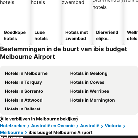
Goedkope
Luxe
Hotels met
Diervriend
Well
hotels
hotels
zwembad
elijke
otels
hotels
Bestemmingen in de buurt van ibis budget
Melbourne Airport
Hotels in Melbourne
Hotels in Geelong
Hotels in Torquay
Hotels in Cowes
Hotels in Sorrento
Hotels in Werribee
Hotels in Attwood
Hotels in Mornington
Hotels in Ballarat
Alle verblijven in Melbourne bekijken
Hotelzoeker
Australië en Oceanië
Australië
Victoria
Melbourne
ibis budget Melbourne Airport