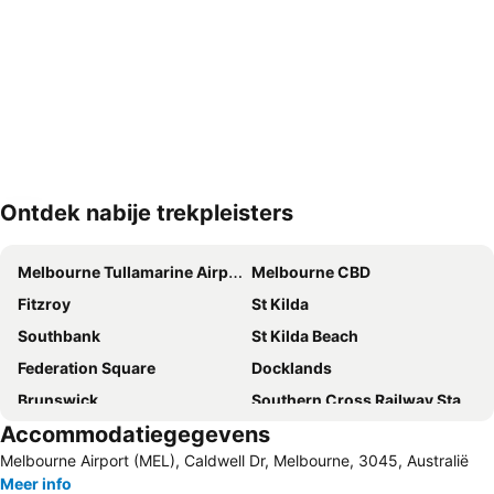
Ontdek nabije trekpleisters
Kaart uitvouwen
Melbourne Tullamarine Airport
Melbourne CBD
Fitzroy
St Kilda
Southbank
St Kilda Beach
Federation Square
Docklands
Brunswick
Southern Cross Railway Station
Accommodatiegegevens
Albert Park
Carlton
Melbourne Airport (MEL), Caldwell Dr, Melbourne, 3045, Australië
Rod Laver Arena
Airport Essendon
Meer info