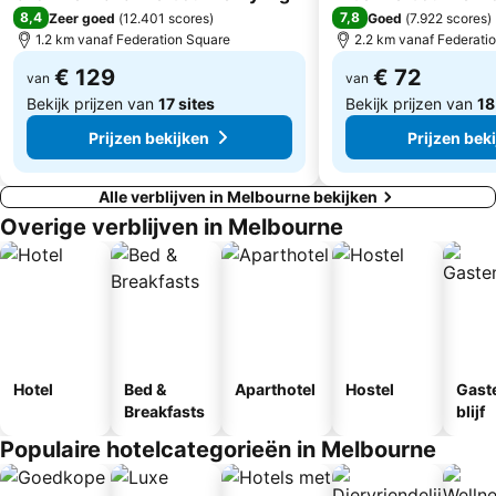
8,4
7,8
Zeer goed
(
12.401 scores
)
Goed
(
7.922 scores
)
Canterbury
Doncaster
1.2 km vanaf Federation Square
2.2 km vanaf Federati
Surrey Hills
Glen Waverley
€ 129
€ 72
van
van
Bekijk prijzen van
17 sites
Bekijk prijzen van
18
Prijzen bekijken
Prijzen bek
Alle verblijven in Melbourne bekijken
Overige verblijven in Melbourne
Hotel
Bed &
Aparthotel
Hostel
Gast
Breakfasts
blijf
Populaire hotelcategorieën in Melbourne