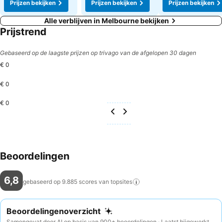
Prijzen bekijken
Prijzen bekijken
Prijzen bekijken
Alle verblijven in Melbourne bekijken
Prijstrend
Gebaseerd op de laagste prijzen op trivago van de afgelopen 30 dagen
€ 0
€ 0
€ 0
Beoordelingen
6,8
gebaseerd op 9.885 scores van
topsites
Beoordelingenoverzicht
Samengevat door AI op basis van 900+ beoordelingen · Laatst bijgewerkt