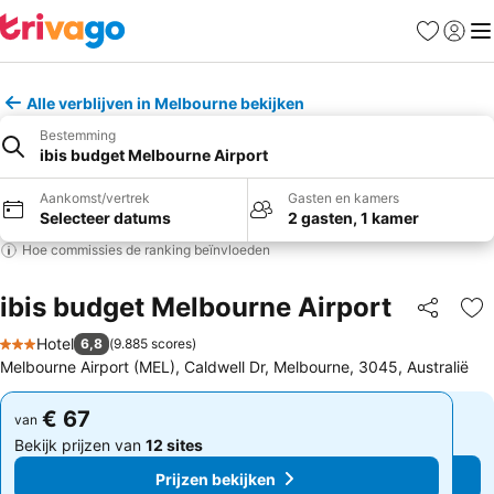
Favorieten
Aanmel
Me
Alle verblijven in Melbourne bekijken
Bestemming
ibis budget Melbourne Airport
Aankomst/vertrek
Gasten en kamers
Selecteer datums
2 gasten, 1 kamer
Hoe commissies de ranking beïnvloeden
ibis budget Melbourne Airport
Delen
To
Hotel
6,8
(
9.885 scores
)
3 Sterren
Melbourne Airport (MEL), Caldwell Dr, Melbourne, 3045, Australië
€ 67
€ 67
van
van
Bekijk prijzen van
12 sites
Bekijk prijzen van
12 sites
Prijzen bekijken
Prijzen bekijken