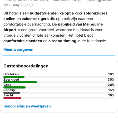
op: 29 May 2026
Dit hotel is een
budgetvriendelijke optie
voor
soloreizigers
,
stellen
en
zakenreizigers
die op zoek zijn naar een
comfortabele overnachting. De
nabijheid van Melbourne
Airport
is een groot voordeel, waardoor het ideaal is voor
vroege vluchten of late aankomsten. Het hotel biedt
comfortabele bedden
en
airconditioning
in de functionele
kamers. Gasten prijzen consequent het
behulpzame en
Meer weergeven
vriendelijke receptiepersoneel
en waarderen het gemak van
de
pannenkoekenmachine
bij het ontbijt. Voor een rustigere
ervaring wordt aangeraden een kamer aan de tuinzijde aan te
Gastenbeoordelingen
vragen.
Uitstekend
19
%
Zeer goed
30
%
Goed
20
%
Redelijk
15
%
Slecht
16
%
Beoordelingen weergeven